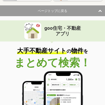
ページトップに戻る
goo住宅・不動産
アプリ
大手不動産サイト
物件
の
を
まとめて検索！