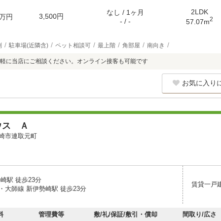
2LDK
なし / 1ヶ月
3,500円
万円
2
- / -
57.07m
別
駐車場(近隣含)
ペット相談可
最上階
角部屋
南向き
軽に当店にご相談ください。オンライン接客も可能です
お気に入り
ウス Ａ
崎市連取元町
崎駅 徒歩23分
賃貸一戸
・大師線 新伊勢崎駅 徒歩23分
料
管理費等
敷/礼/保証/敷引・償却
間取り/広さ