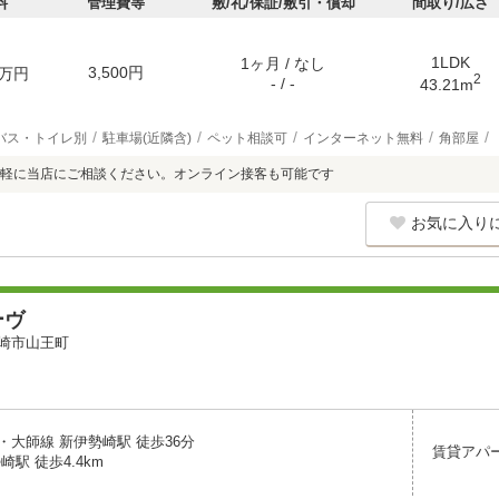
料
管理費等
敷/礼/保証/敷引・償却
間取り/広さ
1LDK
1ヶ月 / なし
3,500円
万円
2
- / -
43.21m
バス・トイレ別
駐車場(近隣含)
ペット相談可
インターネット無料
角部屋
軽に当店にご相談ください。オンライン接客も可能です
お気に入り
ーヴ
崎市山王町
・大師線 新伊勢崎駅 徒歩36分
賃貸アパ
崎駅 徒歩4.4km