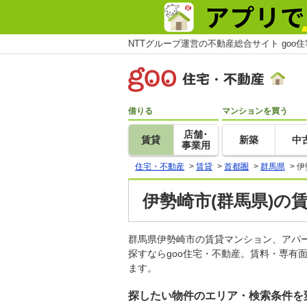
NTTグループ運営の不動産総合サイト goo
借りる
マンションを買う
店舗･
賃貸
新築
中
事業用
住宅・不動産
>
賃貸
>
首都圏
>
群馬県
>
伊
伊勢崎市(群馬県)の
群馬県伊勢崎市の賃貸マンション、アパ
探すならgoo住宅・不動産。賃料・専有
ます。
探したい物件のエリア・検索条件を