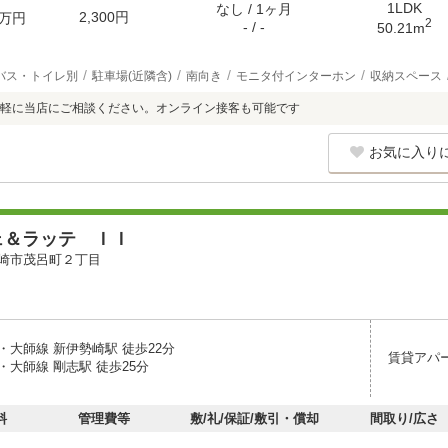
1LDK
なし / 1ヶ月
2,300円
万円
2
- / -
50.21m
バス・トイレ別
駐車場(近隣含)
南向き
モニタ付インターホン
収納スペース
軽に当店にご相談ください。オンライン接客も可能です
お気に入り
ェ＆ラッテ ＩＩ
崎市茂呂町２丁目
・大師線 新伊勢崎駅 徒歩22分
賃貸アパ
・大師線 剛志駅 徒歩25分
料
管理費等
敷/礼/保証/敷引・償却
間取り/広さ