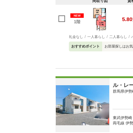
間取り図
賃
NEW
5.80
1階
礼金なし
一人暮らし
二人暮らし
おすすめポイント
お部屋探しはお気
ル・レ
群馬県伊勢
東武伊勢崎
両毛線 伊勢