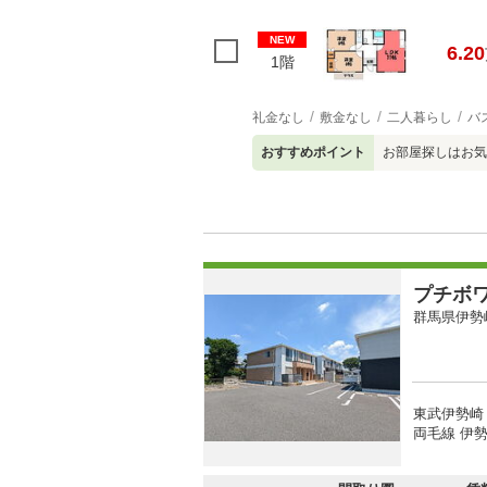
NEW
6.20
1階
礼金なし
敷金なし
二人暮らし
バ
おすすめポイント
お部屋探しはお気
プチボ
群馬県伊勢
東武伊勢崎
両毛線 伊勢