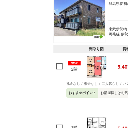
群馬県伊勢
東武伊勢崎
両毛線 伊勢
間取り図
賃
NEW
5.40
2階
礼金なし
敷金なし
二人暮らし
バ
おすすめポイント
お部屋探しはお気
1階