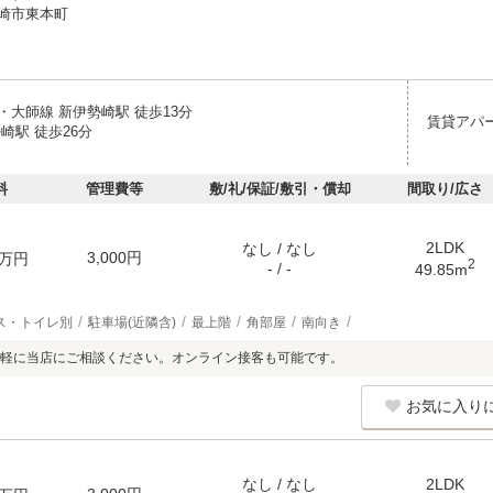
崎市東本町
・大師線 新伊勢崎駅 徒歩13分
賃貸アパ
崎駅 徒歩26分
料
管理費等
敷/礼/保証/敷引・償却
間取り/広さ
2LDK
なし / なし
3,000円
万円
2
- / -
49.85m
ス・トイレ別
駐車場(近隣含)
最上階
角部屋
南向き
軽に当店にご相談ください。オンライン接客も可能です。
お気に入り
なし / なし
2LDK