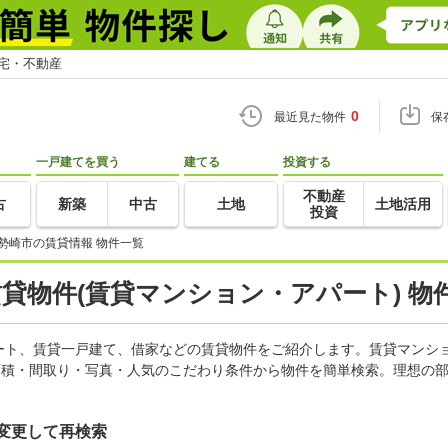
住宅・不動産
0
最近見た物件
保
一戸建てを買う
建てる
投資する
不動産
古
新築
中古
土地
土地活用
投資
勢崎市の賃貸情報 物件一覧
賃貸物件(賃貸マンション・アパート) 物
ート、賃貸一戸建て、借家などの賃貸物件をご紹介します。賃貸マンシ
面積・間取り・写真・人気のこだわり条件から物件を簡単検索。理想の部
変更して再検索