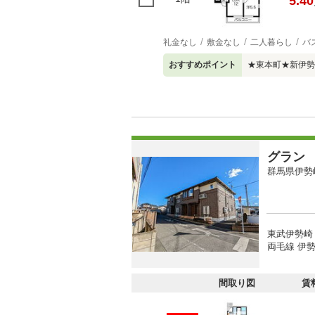
5.40
礼金なし
敷金なし
二人暮らし
バ
おすすめポイント
★東本町★新伊勢
グラン
群馬県伊勢
東武伊勢崎
両毛線 伊勢
間取り図
賃