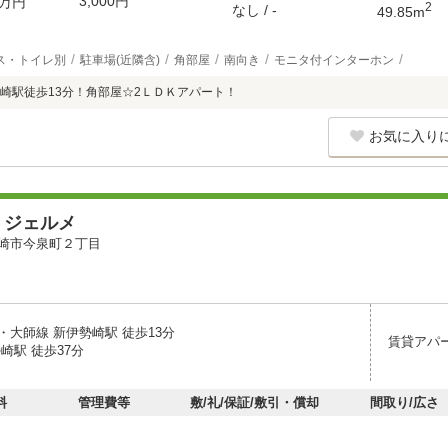
3,000円
万円
2
なし / -
49.85m
ス・トイレ別
駐車場(近隣含)
角部屋
南向き
モニタ付インターホン
崎駅徒歩13分！角部屋☆2ＬＤＫアパート！
お気に入り
 ジェルメ
崎市今泉町２丁目
・大師線 新伊勢崎駅 徒歩13分
賃貸アパ
崎駅 徒歩37分
料
管理費等
敷/礼/保証/敷引・償却
間取り/広さ