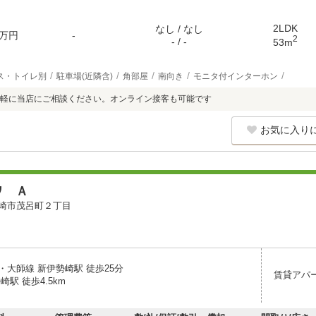
2LDK
なし / なし
万円
-
2
- / -
53m
ス・トイレ別
駐車場(近隣含)
角部屋
南向き
モニタ付インターホン
軽に当店にご相談ください。オンライン接客も可能です
お気に入り
ワ Ａ
崎市茂呂町２丁目
・大師線 新伊勢崎駅 徒歩25分
賃貸アパ
崎駅 徒歩4.5km