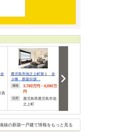
 全
鹿児島市池之上町第１ 全
武岡１ 1850万円
鹿児島市武第
３棟 新築分譲…
新築分譲住宅
3,780万円・4,080万
1,850万円
3,380
価格
価格
価格
円
市真
鹿児島県鹿児島市武
鹿児島
住所
住所
鹿児島県鹿児島市池
岡１
３
住所
之上町
湊線の新築一戸建て情報をもっと見る