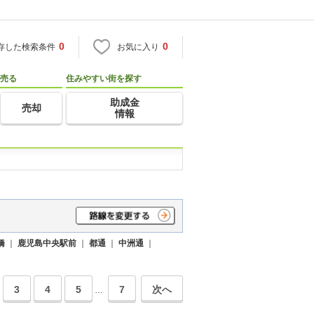
0
0
存した検索条件
お気に入り
売る
住みやすい街を探す
助成金
売却
情報
橋
｜
鹿児島中央駅前
｜
都通
｜
中洲通
｜
3
4
5
7
次へ
…