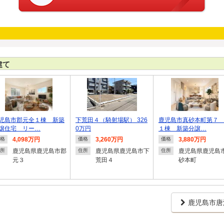
建て
児島市郡元全１棟 新築
下荒田４（騎射場駅） 326
鹿児島市真砂本町第７
譲住宅 リー…
0万円
１棟 新築分譲…
4,098万円
3,260万円
3,880万円
格
価格
価格
鹿児島県鹿児島市郡
鹿児島県鹿児島市下
鹿児島県鹿児島
所
住所
住所
元３
荒田４
砂本町
鹿児島市唐