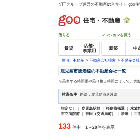
NTTグループ運営の不動産総合サイト goo
借りる
マンションを買う
店舗･
賃貸
新築
中
事業用
住宅・不動産
>
不動産会社検索
>
不動産会社
鹿児島市唐湊線の不動産会社一覧
※乗車する時間帯や乗り換え時間によって、実
検索条件
路線：鹿児島市唐湊線
指定なし
｜
鹿児島駅前
｜
桜島桟橋通
｜
水族
市立病院前
｜
神田（交通局前）
｜
唐湊
｜
工
133
件中
1～20
件を表示