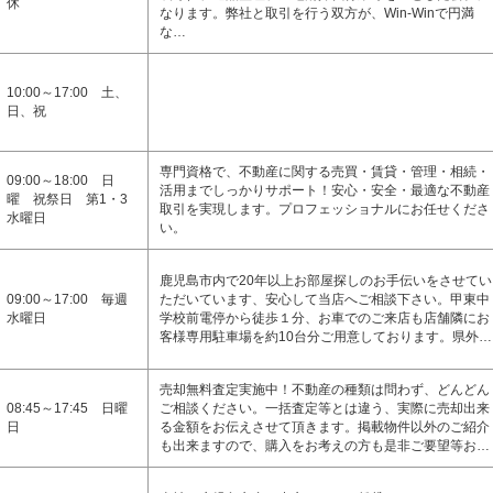
休
なります。弊社と取引を行う双方が、Win-Winで円満
な…
10:00～17:00 土、
日、祝
専門資格で、不動産に関する売買・賃貸・管理・相続・
09:00～18:00 日
活用までしっかりサポート！安心・安全・最適な不動産
曜 祝祭日 第1・3
取引を実現します。プロフェッショナルにお任せくださ
水曜日
い。
鹿児島市内で20年以上お部屋探しのお手伝いをさせてい
09:00～17:00 毎週
ただいています、安心して当店へご相談下さい。甲東中
水曜日
学校前電停から徒歩１分、お車でのご来店も店舗隣にお
客様専用駐車場を約10台分ご用意しております。県外…
売却無料査定実施中！不動産の種類は問わず、どんどん
08:45～17:45 日曜
ご相談ください。一括査定等とは違う、実際に売却出来
日
る金額をお伝えさせて頂きます。掲載物件以外のご紹介
も出来ますので、購入をお考えの方も是非ご要望等お…