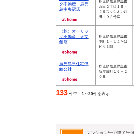
鹿児島県鹿児島市
ク不動産 鹿児
西田２丁目１９－
島中央駅店
２９スタシオン西
田１０２号室
（株）オーリッ
ク不動産 天文
鹿児島県鹿児島市
館店
中町１－１ふたば
ビル１階
鹿児島県住宅供
鹿児島県鹿児島市
給公社
新屋敷町１６－２
０５
133
件中
1～20
件を表示
マンション/一戸建て/土