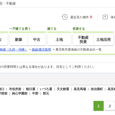
住宅・不動産
0
最近見た物件
保
一戸建てを買う
建てる
投資する
不動産
古
新築
中古
土地
土地活用
投資
検索（九州・沖縄）
>
路線/鹿児島県
>
鹿児島市唐湊線の不動産会社一覧
際の所要時間とは異なる場合があります。目安としてご利用ください。
館口
｜
市役所前
｜
朝日通
｜
いづろ通
｜
天文館通
｜
高見馬場
｜
加治屋町
｜
高見
学部前
｜
純心学園前
｜
中郡
｜
郡元
1
2