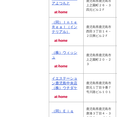
鹿児島県鹿児島市
アよつもと
上之園町２６－３
四元ビル２Ｆ
（同）Ｉｎｔｅ
Ｒｅａｌ（イン
鹿児島県鹿児島市
テリアル）
西田３丁目１４－
２日興ビル２Ｆ
（株）ウィッシ
鹿児島県鹿児島市
ュ
上之園町２０－２
３
イエステーショ
ン鹿児島中央店
鹿児島県鹿児島市
（株）ウチダケ
郡元１丁目９番７
号川路ビル１０１
鹿児島県鹿児島市
（同）Ｅｉｑ
唐湊３丁目４－３