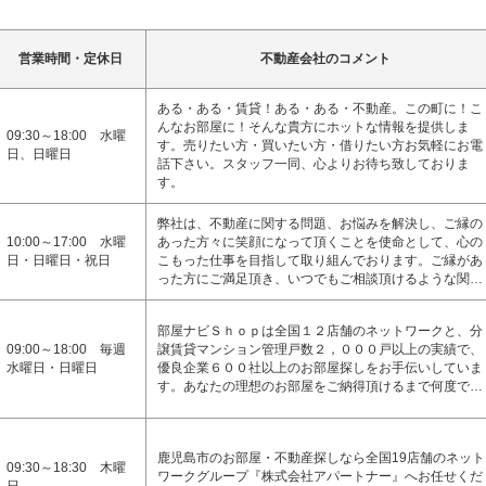
営業時間・定休日
不動産会社のコメント
ある・ある・賃貸！ある・ある・不動産。この町に！こ
んなお部屋に！そんな貴方にホットな情報を提供しま
09:30～18:00 水曜
す。売りたい方・買いたい方・借りたい方お気軽にお電
日、日曜日
話下さい。スタッフ一同、心よりお待ち致しておりま
す。
弊社は、不動産に関する問題、お悩みを解決し、ご縁の
10:00～17:00 水曜
あった方々に笑顔になって頂くことを使命として、心の
日・日曜日・祝日
こもった仕事を目指して取り組んでおります。ご縁があ
った方にご満足頂き、いつでもご相談頂けるような関…
部屋ナビＳｈｏｐは全国１２店舗のネットワークと、分
09:00～18:00 毎週
譲賃貸マンション管理戸数２，０００戸以上の実績で、
水曜日・日曜日
優良企業６００社以上のお部屋探しをお手伝いしていま
す。あなたの理想のお部屋をご納得頂けるまで何度で…
鹿児島市のお部屋・不動産探しなら全国19店舗のネット
09:30～18:30 木曜
ワークグループ『株式会社アパートナー』へお任せくだ