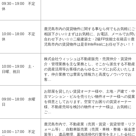
09:30～19:00 不定
休
鹿児島市内の賃貸物件に関する事なら何でもお気軽にご
10:00～18:00 不定
相談下さい♪☆まずはお気軽に、お電話、メールでお問
休
合わせ下さい☆☆二級建築士・2級FP技能士在籍店☆鹿
児島市内の賃貸物件は是非InteRealにお任せ下さい！！
株式会社ウィッシュは不動産販売・売買仲介・賃貸仲
介・管理業務を主な業務とし、そこから派生する不動産
10:00～19:00 土・
の資産活用等お客様のあらゆるニーズにお応えいたしま
日曜、祝日
す。仲介業務では豊富な情報力と高度なノウハウでお
客…
お部屋を貸したい賃貸オーナー様や、土地・戸建て・中
古マンション・ビルを売りたい物件オーナー様への提案
09:00～18:00 水曜
を得意としております。空室でお困りの賃貸オーナー
日
様、不動産売却を検討の物件オーナー様は、お気軽に
ご…
鹿児島市内で、不動産業（売買・賃貸・賃貸管理・リフ
ォーム等）、自動車販売業（売買・車検・整備・板金塗
10:00～17:00 不定
装等）、遺品整理、墓地清掃代行業等を主とした会社に