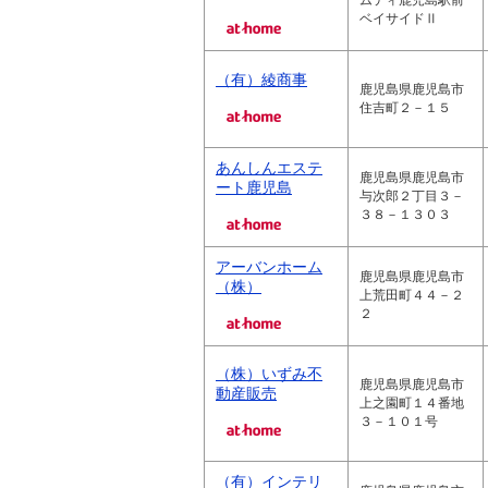
ムティ鹿児島駅前
ベイサイドⅡ
（有）綾商事
鹿児島県鹿児島市
住吉町２－１５
あんしんエステ
鹿児島県鹿児島市
ート鹿児島
与次郎２丁目３－
３８－１３０３
アーバンホーム
鹿児島県鹿児島市
（株）
上荒田町４４－２
２
（株）いずみ不
鹿児島県鹿児島市
動産販売
上之園町１４番地
３－１０１号
（有）インテリ