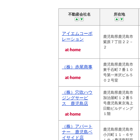
不動産会社名
所在地
アイエムコーポ
鹿児島県鹿児島市
レーション
紫原７丁目２２－
２
鹿児島県鹿児島市
（株）赤尾商事
東千石町７番１０
号第一米沢ビル５
０２号室
（株）穴吹ハウ
鹿児島県鹿児島市
ジングサービ
加治屋町１２番５
ス 鹿児島店
号鹿児島東京海上
日動ビルディング
１階
（株）アパート
鹿児島県鹿児島市
ナー 鹿児島ベ
小川町１１－６サ
イサイド店