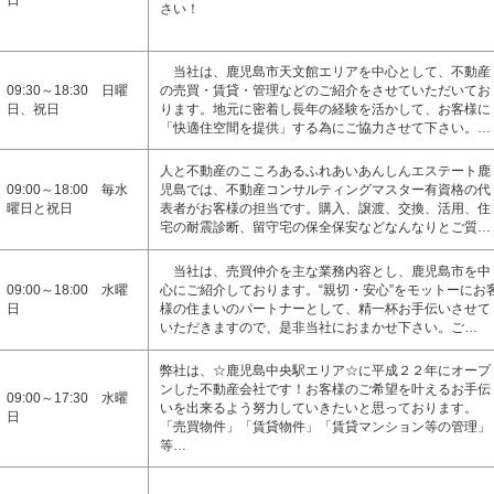
日
さい！
当社は、鹿児島市天文館エリアを中心として、不動産
09:30～18:30 日曜
の売買・賃貸・管理などのご紹介をさせていただいてお
日、祝日
ります。地元に密着し長年の経験を活かして、お客様に
「快適住空間を提供」する為にご協力させて下さい。…
人と不動産のこころあるふれあいあんしんエステート鹿
09:00～18:00 毎水
児島では、不動産コンサルティングマスター有資格の代
曜日と祝日
表者がお客様の担当です。購入、譲渡、交換、活用、住
宅の耐震診断、留守宅の保全保安などなんなりとご質…
当社は、売買仲介を主な業務内容とし、鹿児島市を中
09:00～18:00 水曜
心にご紹介しております。“親切・安心”をモットーにお
日
様の住まいのパートナーとして、精一杯お手伝いさせて
いただきますので、是非当社におまかせ下さい。ご…
弊社は、☆鹿児島中央駅エリア☆に平成２２年にオープ
ンした不動産会社です！お客様のご希望を叶えるお手伝
09:00～17:30 水曜
いを出来るよう努力していきたいと思っております。
日
「売買物件」「賃貸物件」「賃貸マンション等の管理」
等…