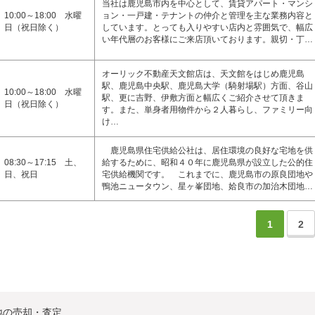
当社は鹿児島市内を中心として、賃貸アパート・マンシ
10:00～18:00 水曜
ョン・一戸建・テナントの仲介と管理を主な業務内容と
日（祝日除く）
しています。とっても入りやすい店内と雰囲気で、幅広
い年代層のお客様にご来店頂いております。親切・丁…
オーリック不動産天文館店は、天文館をはじめ鹿児島
駅、鹿児島中央駅、鹿児島大学（騎射場駅）方面、谷山
10:00～18:00 水曜
駅、更に吉野、伊敷方面と幅広くご紹介させて頂きま
日（祝日除く）
す。また、単身者用物件から２人暮らし、ファミリー向
け…
鹿児島県住宅供給公社は、居住環境の良好な宅地を供
08:30～17:15 土、
給するために、昭和４０年に鹿児島県が設立した公的住
日、祝日
宅供給機関です。 これまでに、鹿児島市の原良団地や
鴨池ニュータウン、星ヶ峯団地、姶良市の加治木団地…
1
2
地の売却・査定