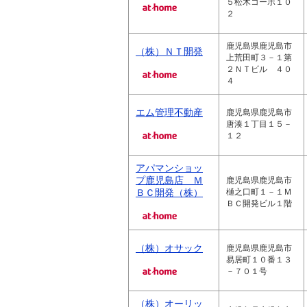
５松木コーポ１０
２
鹿児島県鹿児島市
（株）ＮＴ開発
上荒田町３－１第
２ＮＴビル ４０
４
エム管理不動産
鹿児島県鹿児島市
唐湊１丁目１５－
１２
アパマンショッ
プ鹿児島店 Ｍ
鹿児島県鹿児島市
ＢＣ開発（株）
樋之口町１－１Ｍ
ＢＣ開発ビル１階
（株）オサック
鹿児島県鹿児島市
易居町１０番１３
－７０１号
（株）オーリッ