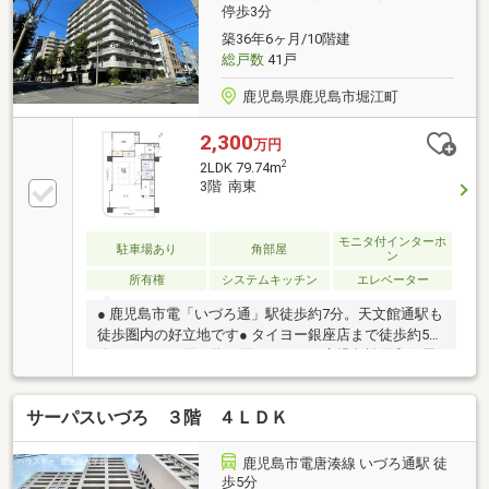
停歩3分
置を無料にて行います。※対象期間：物件引き渡し日
から1年後の月末まで※対象者・対象設備・その他諸条
築36年6ヶ月/10階建
件あり
総戸数
41戸
鹿児島県鹿児島市堀江町
2,300
万円
2
2LDK 79.74m
3階 南東
モニタ付インターホ
駐車場あり
角部屋
ン
所有権
システムキッチン
エレベーター
● 鹿児島市電「いづろ通」駅徒歩約7分。天文館通駅も
徒歩圏内の好立地です● タイヨー銀座店まで徒歩約5
分。日々のお買い物に困りません● 鹿児島松原郵便局
や銀行、病院が徒歩約5分圏内に揃う好環境● バス停
「新町」まで徒歩約3分。市内のアクセスも良好な立
サーパスいづろ ３階 ４ＬＤＫ
地● 街の賑わいと利便性を享受できる、市街地に近い
住環境です● 79.74㎡のゆとりある住戸で、角部屋なら
ではの2面採光が魅力です● 25・62㎡のL字型バルコニ
鹿児島市電唐湊線 いづろ通駅 徒
ーは通風に優れ開放感があります● 落ち着いた雰囲気
歩5分