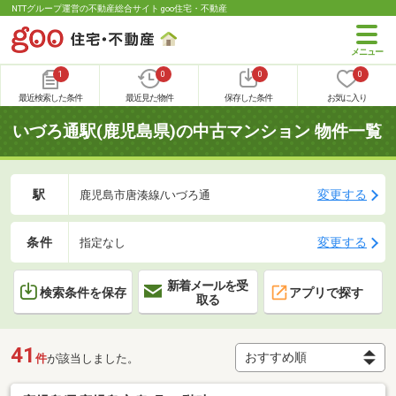
NTTグループ運営の不動産総合サイト goo住宅・不動産
1
0
0
0
最近検索した条件
最近見た物件
保存した条件
お気に入り
いづろ通駅(鹿児島県)の中古マンション 物件一覧
駅
変更する
鹿児島市唐湊線/いづろ通
条件
変更する
指定なし
新着メールを受
検索条件を保存
アプリで探す
取る
41
件
が該当しました。