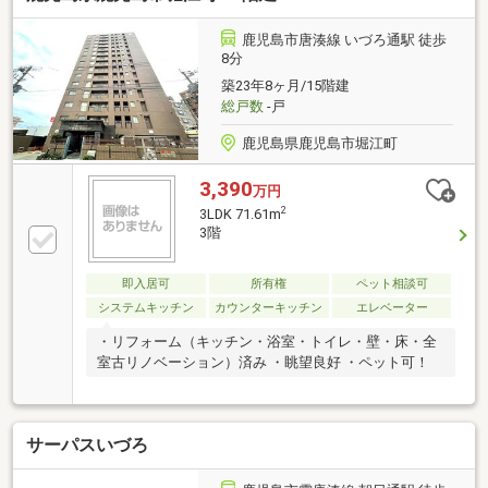
鹿児島市唐湊線 いづろ通駅 徒歩
8分
築23年8ヶ月/15階建
総戸数
-戸
鹿児島県鹿児島市堀江町
3,390
万円
2
3LDK 71.61m
3階
即入居可
所有権
ペット相談可
システムキッチン
カウンターキッチン
エレベーター
・リフォーム（キッチン・浴室・トイレ・壁・床・全
室古リノベーション）済み ・眺望良好 ・ペット可！
サーパスいづろ