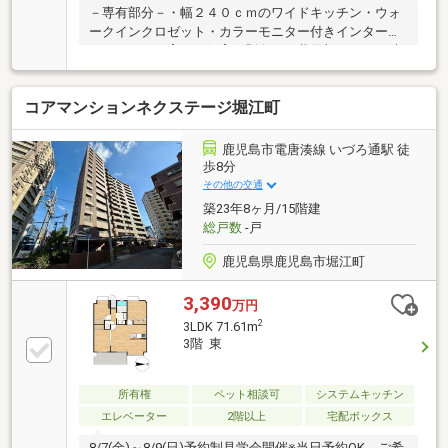
－専有部分－・幅２４０ｃｍのワイドキッチン・ウォ
ークインクロゼット・カラーモニター付きインターホ
ン・ペット飼育可（飼育細則有）－共用部－・２４時
間受取可能な宅配ボックス・ＴＶモニター付オートロ
ックシステム・眺望は永続的に保証されるものではあ
コアマンションネクステージ堀江町
りません。・リビング、キッチンの写真は、現況写真
と間取り図面をもとにＣＧで作成したリフォームイメ
ージです。リフォーム費用は価格に含まれておりませ
鹿児島市電唐湊線 いづろ通駅 徒
ん。リフォームを行う場合は別途費用が発生します。
歩8分
その他の交通
築23年8ヶ月/15階建
総戸数
-戸
鹿児島県鹿児島市堀江町
3,390
万円
2
3LDK 71.61m
3階 東
所有権
ペット相談可
システムキッチン
エレベーター
2階以上
宅配ボックス
8/7(金)～8/9(日)予約制見学会開催※当日予約OK。ご希