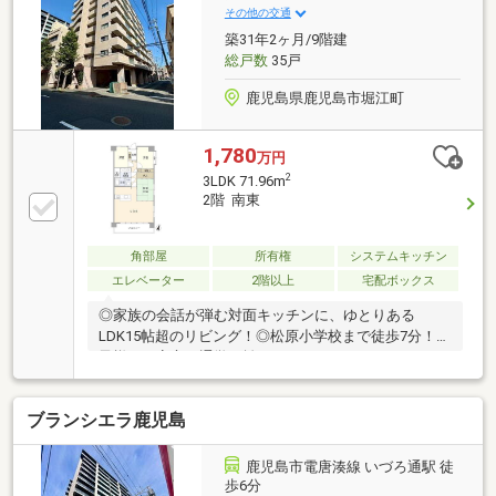
その他の交通
築31年2ヶ月/9階建
総戸数
35戸
鹿児島県鹿児島市堀江町
1,780
万円
2
3LDK 71.96m
2階 南東
角部屋
所有権
システムキッチン
エレベーター
2階以上
宅配ボックス
◎家族の会話が弾む対面キッチンに、ゆとりある
LDK15帖超のリビング！◎松原小学校まで徒歩7分！お
子様にも安心の通学距離です。
ブランシエラ鹿児島
鹿児島市電唐湊線 いづろ通駅 徒
歩6分