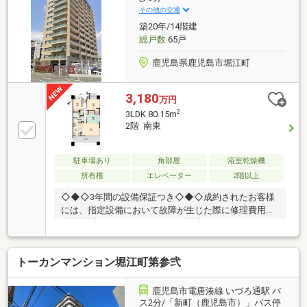
その他の交通
築20年/14階建
総戸数
65戸
鹿児島県鹿児島市堀江町
3,180
万円
2
3LDK 80.15m
2階 南東
駐車場あり
角部屋
浴室乾燥機
所有権
エレベーター
2階以上
◇◆◇3年間の設備保証つき◇◆◇成約されたお客様
には、指定設備において故障が生じた際に修理費用の
負担軽減ができるサービスをご用意しております。※
仲介会社を介さず、弊社から直接ご購入された場合に
適用※保証内容の制限・保証限度額の設定あり◆◇◆
トーカンマンション堀江町第参弐
設備トラブルの問い合わせを24時間受付対応！◆◇◆
成約されたお客様には、突発的な設備トラブルに対応
する「駆けつけ」サービスを提供しております。24時
鹿児島市電唐湊線 いづろ通駅 バ
間365日コールセンター対応！30分以内の一次応急処
ス2分/「新町（鹿児島市）」バス停