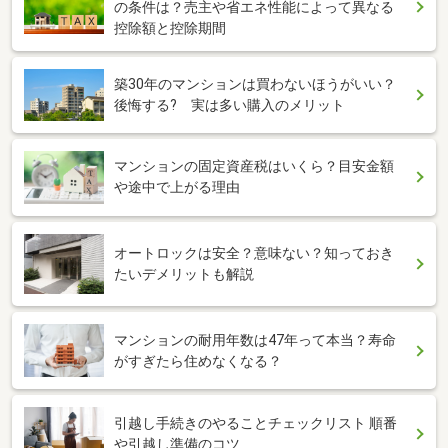
の条件は？売主や省エネ性能によって異なる
控除額と控除期間
築30年のマンションは買わないほうがいい？
後悔する? 実は多い購入のメリット
マンションの固定資産税はいくら？目安金額
や途中で上がる理由
オートロックは安全？意味ない？知っておき
たいデメリットも解説
マンションの耐用年数は47年って本当？寿命
がすぎたら住めなくなる？
引越し手続きのやることチェックリスト 順番
や引越し準備のコツ