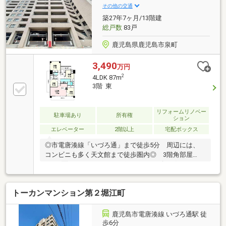
の和室（10畳)を配置。多様な用途に活用可能です● 玄
その他の交通
関収納やTVモニタ付インターホンなど、生活設備が充
築27年7ヶ月/13階建
実
総戸数
83戸
鹿児島県鹿児島市泉町
3,490
万円
2
4LDK 87m
3階 東
リフォームリノベー
駐車場あり
所有権
ション
エレベーター
2階以上
宅配ボックス
◎市電唐湊線「いづろ通」まで徒歩5分 周辺には、
コンビニも多く天文館まで徒歩圏内◎ 3階角部屋
で、2面バルコニーなのもポイント♪リビングやバルコ
ニーからは、桜島の眺望が可能です(^^♪室内全面リフ
ォーム済みなので、内装や水回りも新しくなっており
トーカンマンション第２堀江町
ます。各居室に収納があり、廊下にはファミリークロ
ーゼット◎キッチンのカウンター下も収納になってお
り、リビングには可動棚もあり収納力◎☆ぜひ一度内
鹿児島市電唐湊線 いづろ通駅 徒
覧にお越しください☆
歩6分