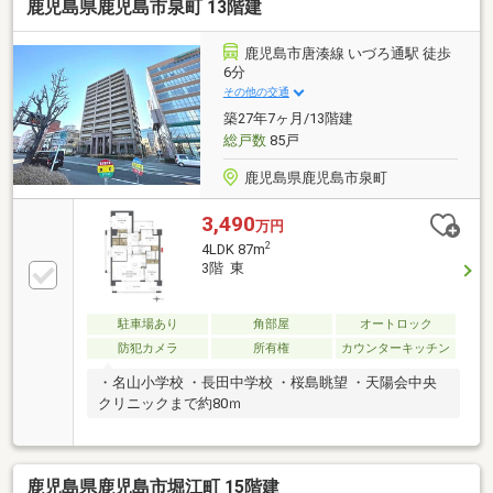
鹿児島県鹿児島市泉町 13階建
鹿児島市唐湊線 いづろ通駅 徒歩
6分
その他の交通
築27年7ヶ月/13階建
総戸数
85戸
鹿児島県鹿児島市泉町
3,490
万円
2
4LDK 87m
3階 東
駐車場あり
角部屋
オートロック
防犯カメラ
所有権
カウンターキッチン
・名山小学校 ・長田中学校 ・桜島眺望 ・天陽会中央
クリニックまで約80ｍ
鹿児島県鹿児島市堀江町 15階建