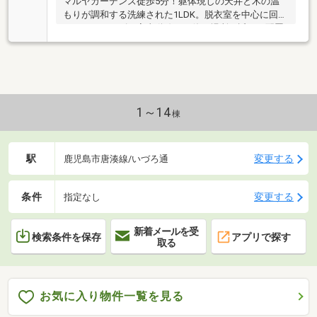
マルヤガーデンズ徒歩5分！躯体現しの天井と木の温
もりが調和する洗練された1LDK。脱衣室を中心に回遊
できるスムーズな家事動線と、使う場所の近くに配置
された豊富な収納でミニマルな暮らしを叶えます。大
きな掃き出し窓からは一日を通してやわらかな自然光
が降りそそぎ、昼間は照明にほとんど頼らずに過ごせ
る開放的な日常を叶えます。コンパクトに心地よく暮
らしたい方にちょうどいいスケール感のリノベーショ
ンマンションです♪【周辺環境】・マルヤガーデン
1～14
棟
ズ：徒歩約5分・タイヨー 銀座店：徒歩約3分・いづろ
今村病院：徒歩約2分・松原小学校：徒歩約7分・甲東
中学校：徒歩約11分
駅
変更する
鹿児島市唐湊線/いづろ通
条件
変更する
指定なし
新着メールを受
検索条件を保存
アプリで探す
取る
お気に入り物件一覧を見る