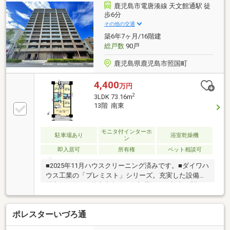
ントランスはタッチキーでらくらく解錠！□ペット飼
鹿児島市電唐湊線 天文館通駅 徒
育可(細則あり)現在、売主様居住中ですがご見学可能
歩6分
です！まずは、お気軽にお問合せくださいませ(^^)/
その他の交通
⇒0120-64-8550
築6年7ヶ月/16階建
総戸数
90戸
鹿児島県鹿児島市照国町
4,400
万円
2
3LDK 73.16m
13階 南東
モニタ付インターホ
駐車場あり
浴室乾燥機
ン
即入居可
所有権
ペット相談可
■2025年11月ハウスクリーニング済みです。■ダイワハ
ウス工業の「プレミスト」シリーズ。充実した設備も
魅力です。■13階南東向きのお部屋からは桜島を望む
ことができ、採光・通風も十分。■「天文館アーケー
ド(天文館本通り北側入口)」まで徒歩約4分と利便性の
ポレスターいづろ通
高い立地です。■駐車場はハイルーフ車も駐車可能な
タワーパーキングです。■ぜひお気軽にお問合せくだ