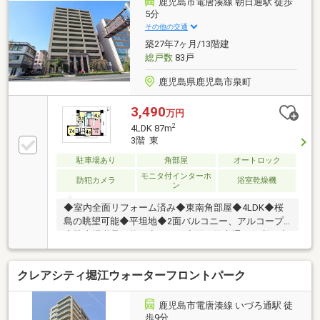
鹿児島市電唐湊線 朝日通駅 徒歩
5分
その他の交通
築27年7ヶ月/13階建
総戸数
83戸
鹿児島県鹿児島市泉町
3,490
万円
2
4LDK 87m
3階 東
駐車場あり
角部屋
オートロック
モニタ付インターホ
防犯カメラ
浴室乾燥機
ン
◆室内全面リフォーム済み◆東南角部屋◆4LDK◆桜
島の眺望可能◆平坦地◆2面バルコニー、アルコープ
◆駐車場継承可能、空きあり◆買い物交通に便利で生
活しやすい立地です♪
クレアシティ堀江ウォーターフロントパーク
鹿児島市電唐湊線 いづろ通駅 徒
歩9分