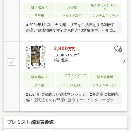
モニタ付インターホ
駐車場あり
角部屋
ン
所有権
ペット相談可
システムキッチン
● 2024年1月築、天文館エリアを生活圏とする利便性
の高い築浅物件です● 北東向き10階角住戸、バルコニ
ーからは雄大な桜島が望むことができます● 専有面積
82.30㎡、ライフスタイルに寄り添うゆとりある設計で
す● 2つのウォークインクロゼットなど充実した収納や
3,800
万円
使いやすい室内設備● 公共・商業施設等が集結する
2
3SLDK 71.95m
「天文館」エリアで、快適な都市生活を実現● 大切な
4階 北東
ペットも一緒に暮らせるマンションです(飼育細則がご
ざいます)● ご内見も可能ですので、ぜひ現地をご覧く
ださい
モニタ付インターホ
駐車場あり
浴室乾燥機
ン
所有権
ペット相談可
システムキッチン
□2024年に完成した築浅マンション！□各居室に収納完
備！玄関近くのお部屋にはウォークインクローゼット
も！□リビング隣接のお部屋はウォールドアで仕切ら
れているので使い方次第で、 より開放的な空間にも
できます！□カウンターキッチンからはリビングが見
プレミスト照国表参道
渡せ、お子様のご様子もバッチリ見えます！□食器洗
い乾燥機・浴室暖房乾燥機あり♪□宅配BOXやメインエ