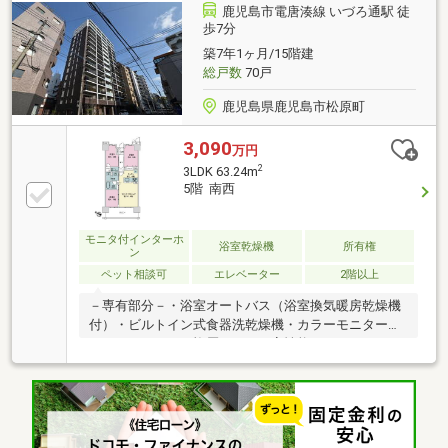
さい。
鹿児島市電唐湊線 いづろ通駅 徒
歩7分
築7年1ヶ月/15階建
総戸数
70戸
鹿児島県鹿児島市松原町
3,090
万円
2
3LDK 63.24m
5階 南西
モニタ付インターホ
浴室乾燥機
所有権
ン
ペット相談可
エレベーター
2階以上
－専有部分－・浴室オートバス（浴室換気暖房乾燥機
付）・ビルトイン式食器洗乾燥機・カラーモニター付
きインターホン・複層ガラス（高性能Low-Eガラス）
を採用・ペット飼育可（飼育細則有）・ハンズフリー
対応のテブラキー－共用部－・２４時間受取可能な宅
配ボックス（非接触型）・ペット足洗い場