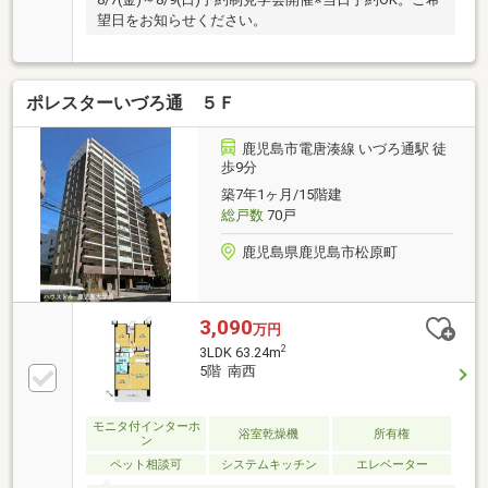
望日をお知らせください。
ポレスターいづろ通 ５Ｆ
鹿児島市電唐湊線 いづろ通駅 徒
歩9分
築7年1ヶ月/15階建
総戸数
70戸
鹿児島県鹿児島市松原町
3,090
万円
2
3LDK 63.24m
5階 南西
モニタ付インターホ
浴室乾燥機
所有権
ン
ペット相談可
システムキッチン
エレベーター