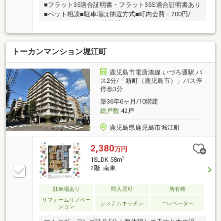
■フラット35適合証明書・フラット35S適合証明書あり
■ペット相談■駐車場は抽選方式■町内会費：200円/
月、インターネット使用料：1、100円/月
トーカンマンション堀江町
鹿児島市電唐湊線 いづろ通駅 バ
ス2分/「新町（鹿児島市）」バス停
停歩3分
築36年6ヶ月/10階建
総戸数
42戸
鹿児島県鹿児島市堀江町
2,380
万円
2
1SLDK 58m
2階 南東
駐車場あり
即入居可
所有権
リフォームリノベー
システムキッチン
エレベーター
ション