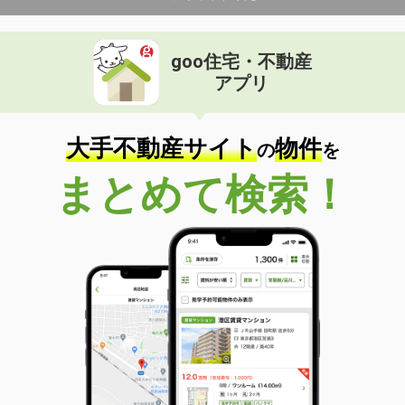
goo住宅・不動産
アプリ
大手不動産サイト
物件
の
を
まとめて検索！