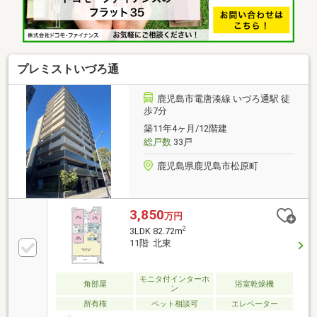
プレミストいづろ通
鹿児島市電唐湊線 いづろ通駅 徒
歩7分
築11年4ヶ月/12階建
総戸数
33戸
鹿児島県鹿児島市松原町
3,850
万円
2
3LDK 82.72m
11階 北東
モニタ付インターホ
角部屋
浴室乾燥機
ン
所有権
ペット相談可
エレベーター