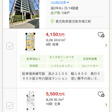
その他の交通
築2年8ヶ月/14階建
総戸数
138戸
鹿児島県鹿児島市堀江町
4,150
万円
2
3LDK 69.61m
6階 南東
モニタ付インターホ
駐車場あり
浴室乾燥機
ン
所有権
システムキッチン
エレベーター
駐車場承継可能 高さ２１００ 幅１８５０ 奥行５
０５０築２年の築浅マンション 使い勝手の良い３Ｌ
ＤＫの間取りです。鹿児島市立松原小学校まで徒歩９
分と通学にも安心の立地。マルヤガーデンズ徒歩５
分、天文館公園徒歩７分と生活利便性の高いエリアで
5,500
万円
す。丸亀製麺鹿児島店まで徒歩４分と外食にも便利。
2
4LDK 82.3m
天文館エリアが徒歩圏内で、買い物・飲食・レジャー
10階 北東
を気軽に楽しめる住環境が魅力の物件です。