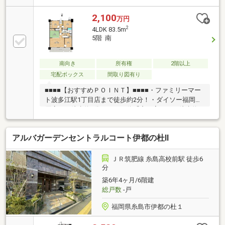
江駅 徒歩6分・糸島市立波多江小学校まで980m（徒歩
13分）・糸島市立前原東中学校まで2370m（徒歩30
2,100
万円
分）・マルコーバリュー波多江店まで590m（徒歩8
2
4LDK 83.5m
分）
5階 南
南向き
所有権
2階以上
宅配ボックス
間取り図有り
■■■■【おすすめＰＯＩＮＴ】■■■■・ファミリーマー
ト波多江駅1丁目店まで徒歩約2分！・ダイソー福岡前
原店まで徒歩約3分！・バス停「産の宮」まで徒歩約3
分！・国道202号線沿いにはコンビニ、病院、スーパ
ー、飲食店と生活に欠かせないお店が立ち並びま
アルバガーデンセントラルコート伊都の杜Ⅱ
す！・マンションのすぐそばには公園があり、お子様
やペットと楽しい時間を過ごせます！・海も近く、週
末のリフレッシュも気軽に楽しめる立地です！
ＪＲ筑肥線 糸島高校前駅 徒歩6
■■■【ご内覧・ご来店 ご希望のお客様へ】■■■ご来
分
店・ご案内可能です！平日のお仕事終わりのご来店も
築6年4ヶ月/6階建
大歓迎です！！ご希望のお日にちをお気軽にご連絡下
総戸数
-戸
さい♪
福岡県糸島市伊都の杜１