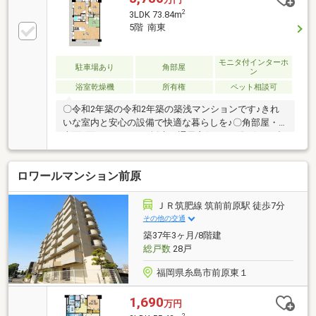
2
3LDK 73.84m
5階 南東
モニタ付インターホ
駐車場あり
角部屋
ン
浴室乾燥機
所有権
ペット相談可
〇令和2年築の令和2年築の築浅マンションです♪きれ
いな室内と安心の設備で快適な暮らしを♪〇角部屋・
南面2面バルコニーで採光・通風良好です♪〇1住戸1台
の駐車スペース完備で安心のカーライフを実現♪〇
3LDKの間取りは専有面積73m2超のゆとりある住空間
ロワールマンション前原
です♪〇糸島高校前駅まで徒歩約6分と通勤通学にも便
利な立地です♪〇即時予約受付中！まずは資料請求か
らという方もお気軽にお問い合わせください！お問い
ＪＲ筑肥線 筑前前原駅 徒歩7分
合わせはナカジツまで☆・前原南小学校徒歩約12分・
その他の交通
前原中学校徒歩約16分・ドラッグストアモリ浦志店徒
築37年3ヶ月/8階建
歩約2分・マックスバリュ前原店徒歩約7分・セブンイ
総戸数
28戸
レブン糸島伊都の杜店徒歩約1分
福岡県糸島市前原東１
1,690
万円