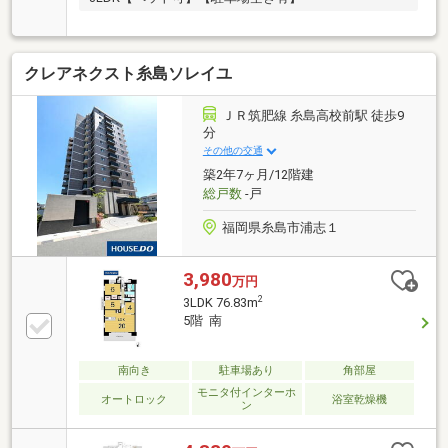
クレアネクスト糸島ソレイユ
ＪＲ筑肥線 糸島高校前駅 徒歩9
分
その他の交通
築2年7ヶ月/12階建
総戸数
-戸
福岡県糸島市浦志１
3,980
万円
2
3LDK 76.83m
5階 南
南向き
駐車場あり
角部屋
モニタ付インターホ
オートロック
浴室乾燥機
ン