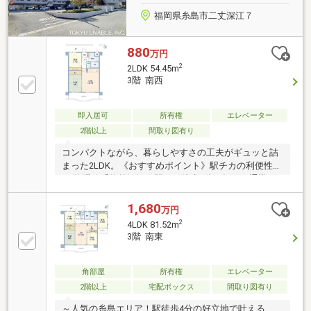
福岡県糸島市二丈深江７
880
万円
2
2LDK 54.45m
3階 南西
即入居可
所有権
エレベーター
2階以上
間取り図有り
コンパクトながら、暮らしやすさの工夫がギュッと詰
まった2LDK。《おすすめポイント》駅チカの利便性
JR筑肥線「筑前深江」駅まで徒歩4分！毎日の通勤・
通学、お出かけにも大変便利な好立地。充実の収納力
洋室にはクローゼット、和室には奥行きのある押入を
1,680
万円
完備。お布団や季節ものの家電、スーツケースなども
2
4LDK 81.52m
すっぽり収まり、居住スペースを広々とお使いいただ
3階 南東
けます。南向きの明るいバルコニーLDKと和室の2部屋
がバルコニーに面しており、日当たり・通風ともに良
好。憧れの糸島ライフ海までのお散歩や休日のドライ
角部屋
所有権
エレベーター
ブなど、糸島ならではの豊かな自然を身近に感じるス
2階以上
宅配ボックス
間取り図有り
ローライフが叶います。
～人気の糸島エリア！駅徒歩4分の好立地で叶える、