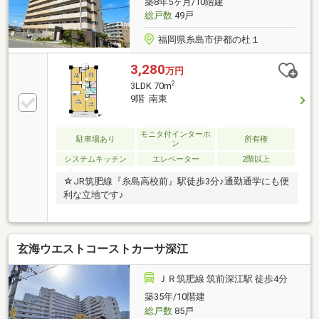
築8年5ヶ月/10階建
総戸数
49戸
福岡県糸島市伊都の杜１
3,280
万円
2
3LDK 70m
9階 南東
モニタ付インターホ
駐車場あり
所有権
ン
システムキッチン
エレベーター
2階以上
☆JR筑肥線『糸島高校前』駅徒歩3分♪通勤通学にも便
利な立地です♪
玄海ウエストコーストカーサ深江
ＪＲ筑肥線 筑前深江駅 徒歩4分
築35年/10階建
総戸数
85戸