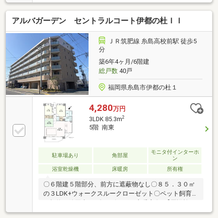
日当り、通風も良好です！お気軽にお問い合わせくだ
さい！
アルバガーデン セントラルコート伊都の杜ＩＩ
ＪＲ筑肥線 糸島高校前駅 徒歩5
分
築6年4ヶ月/6階建
総戸数
40戸
福岡県糸島市伊都の杜１
4,280
万円
2
3LDK 85.3m
5階 南東
モニタ付インターホ
駐車場あり
角部屋
ン
浴室乾燥機
床暖房
所有権
〇６階建５階部分、前方に遮蔽物なし〇８５．３０㎡
の３LDK+ウォークスルークローゼット〇ペット飼育可
（規約の範囲内）♪〇リビングに床暖房有♪【周辺施
設】セブンイレブン伊都の杜店まで70ｍ（徒歩1分）