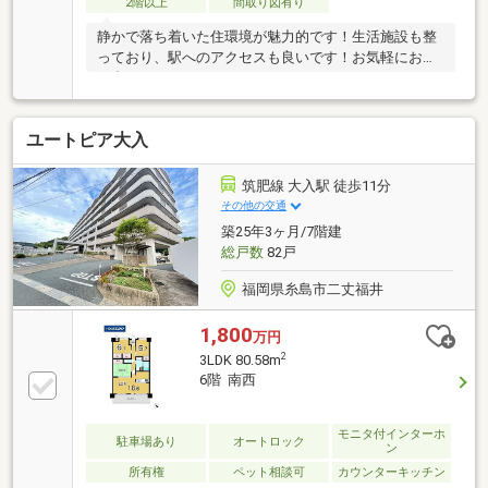
2階以上
間取り図有り
静かで落ち着いた住環境が魅力的です！生活施設も整
っており、駅へのアクセスも良いです！お気軽にお問
い合わせください♪
ユートピア大入
筑肥線 大入駅 徒歩11分
その他の交通
築25年3ヶ月/7階建
総戸数
82戸
福岡県糸島市二丈福井
1,800
万円
2
3LDK 80.58m
6階 南西
モニタ付インターホ
駐車場あり
オートロック
ン
所有権
ペット相談可
カウンターキッチン