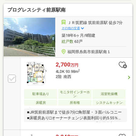
プログレスシティ前原駅南
ＪＲ筑肥線 筑前前原駅 徒歩7分
その他の交通
築18年6ヶ月/8階建
総戸数
63戸
福岡県糸島市前原駅南１
2,700
万円
2
4LDK 93.98m
2階 南西
モニタ付インターホ
駐車場あり
浴室乾燥機
ン
床暖房
所有権
システムキッチン
■JR筑前前原駅まで徒歩7分□角部屋・３面バルコニー
■床暖房あり□オーナーチェンジ表面利回り約5.55％～
おすすめポイント～コミュニティバス「南風台入口」
停まで徒歩4分４LDK＋Wクローゼット1620サイズの浴
室、窓ありバルコニーにスロップシンクあり～ライフ