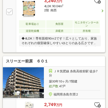
3,240
万円
インフォメーション～前原南小学校 約1120mマルシ
2
4LDK 90.04m
ョク南風店 約690m□オーナーチェンジ、月額125000
2階 南西
円で賃貸中、年間予定賃料収入1500000円、現況表面
利回り約5.55％当店が売主様、直接の販売窓口の物件
になります。ご見学希望や資料請求に関しましては、
モニタ付インターホ
駐車場あり
角部屋
ン
お気軽にお申し付け下さいませ。
浴室乾燥機
床暖房
所有権
◆4LDK！専有面積90ｍ2です！広々としており、家族
それぞれの個室確保しやすいゆとりのある広さです！
◆快適な床暖房を完備！足元からじんわりと温まり空
気が乾燥しにくい人気の設備です！◆駐車場1住戸1台
の確保が可能です！◆JR筑肥線「筑前前原」駅まで徒
スリーエー前原 ６０１
歩約8分です！通勤・通学にも便利な立地です！◆ペ
ット飼育可！犬・猫どちらか一方を2頭まで飼育可能
です！◆不在時でも24時間荷物を受け取れる便利な宅
ＪＲ筑肥線 糸島高校前駅 徒歩7
配ボックスがあります！◆2008年築！室内状況良好で
分
す！◆南西バルコニーで陽当たり良好です！◆リフォ
築30年10ヶ月/7階建
ーム・リノベーションのご相談はぜひナカジツまでお
総戸数
47戸
問い合わせください！
福岡県糸島市潤２
2,749
万円