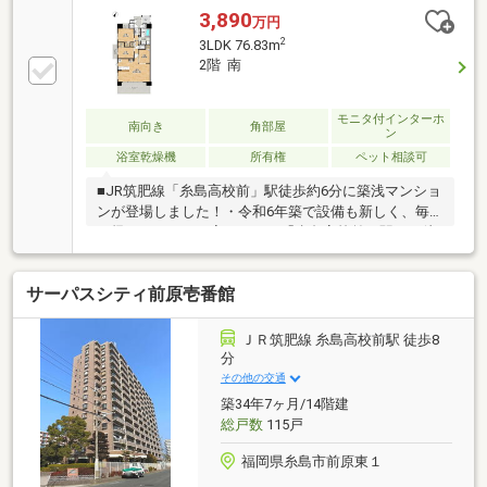
見渡せるカウンター式。お子様の様子を見ながら、ご
3,890
万円
家族との会話を楽しみながら、お料理ができます。ま
2
3LDK 76.83m
た、お料理を運ぶ手間を少しだけ軽減してくれま
2階 南
す。・来訪者を映像で確認できるTVモニター付きイン
ターホン。来訪者を確認してから会話ができるため、
無用な訪問販売などもシャットアウトできます。・全
モニタ付インターホ
南向き
角部屋
ン
窓ペアガラスを採用。・専用宅配ボックスが玄関前に
浴室乾燥機
所有権
ペット相談可
設置、外出中でもアプリによってお荷物の受取が可能
です。
■JR筑肥線「糸島高校前」駅徒歩約6分に築浅マンショ
ンが登場しました！・令和6年築で設備も新しく、毎
日帰りたくなるお家です。・「糸島高校前」駅まで徒
歩6分のため、通勤・通学にも便利です。■各部屋収納
完備のため、季節のものもすっきり納められます！・
サーパスシティ前原壱番館
WICからパントリー、廊下収納まであり、用途に合わ
せて収納可能です。■ペット飼育可です！（2匹まで）
大切な家族とお過ごしいただけます！・公園が多く、
ＪＲ筑肥線 糸島高校前駅 徒歩8
お散歩がしやすいエリアです。■周辺施設充実！・徒
分
歩5分圏内にスーパー、コンビニからドラックストア
その他の交通
までそろっています。■1戸につき1台分の駐車場あり
築34年7ヶ月/14階建
です！・イオンモール糸島まで車で約8分
総戸数
115戸
福岡県糸島市前原東１