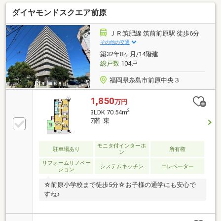
ドラッグストアモリ浦志店まで130ｍ（徒歩2分）伊都
ダイヤモンドスクエア前原
の杜第一公園まで300ｍ（徒歩4分）岩田屋前原サロン
まで340ｍ（徒歩5分）フードウェイ前原店まで380ｍ
（徒歩5分）前原郵便局まで920ｍ（徒歩12分）
ＪＲ筑肥線 筑前前原駅 徒歩6分
その他の交通
築32年8ヶ月/14階建
総戸数
104戸
福岡県糸島市前原中央３
1,850
万円
2
3LDK 70.54m
7階 東
モニタ付インターホ
駐車場あり
所有権
ン
リフォームリノベー
システムキッチン
エレベーター
ション
☆前原小学校まで徒歩5分☆お子様の通学にも安心で
すね♪