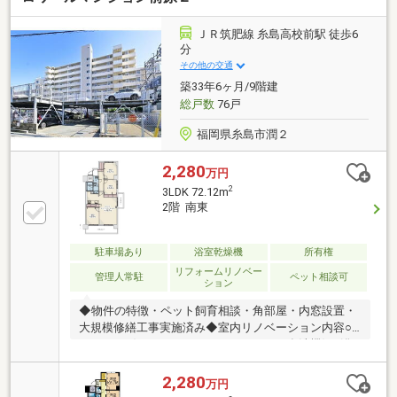
ＪＲ筑肥線 糸島高校前駅 徒歩6
分
その他の交通
築33年6ヶ月/9階建
総戸数
76戸
福岡県糸島市潤２
2,280
万円
2
3LDK 72.12m
2階 南東
駐車場あり
浴室乾燥機
所有権
リフォームリノベー
管理人常駐
ペット相談可
ション
◆物件の特徴・ペット飼育相談・角部屋・内窓設置・
大規模修繕工事実施済み◆室内リノベーション内容○
キッチン〈システムキッチン・W2400・食洗機〉○浴
室〈ユニットバス・1218〉○洗面室〈シャワー付洗面
化粧台・防水パン〉○トイレ〈温水洗浄便座付トイ
2,280
万円
レ〉○給湯設備〈電気温水器・台所リモコン付〉○配管