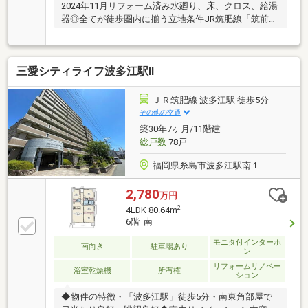
2024年11月リフォーム済み水廻り、床、クロス、給湯
器◎全てが徒歩圏内に揃う立地条件JR筑肥線「筑前前
原」駅まで徒歩６分前原小学校まで徒歩８分糸島市役
所まで徒歩８分前原商店街まで徒歩５分前原商店街ま
で徒歩５分敷地内駐車場確保最寄りの筑前前原駅は天
三愛シティライフ波多江駅Ⅱ
神・博多まで一本で行けるので通学、通勤にも便利と
なっております♪保育園、幼稚園も徒歩5分圏内にある
のでお子様がまだ小さい方にもおすすめの物件となっ
ＪＲ筑肥線 波多江駅 徒歩5分
ております！！さらに、ペット飼育が可能な物件とな
その他の交通
っておりますので既に飼われている方や、これから飼
築30年7ヶ月/11階建
いたい方にもぴったりの物件となっております♪
総戸数
78戸
福岡県糸島市波多江駅南１
2,780
万円
2
4LDK 80.64m
6階 南
モニタ付インターホ
南向き
駐車場あり
ン
リフォームリノベー
浴室乾燥機
所有権
ション
◆物件の特徴・「波多江駅」徒歩5分・南東角部屋で