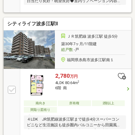
日当たり良好・眺望良好◆室内リノベーション内容〇
キッチン〈システムキッチン・W2550・食洗機〉〇浴
室〈ユニットバス・1418〉〇洗面室〈シャワー付洗面
化粧台・防水パン〉〇トイレ〈温水洗浄便座付トイ
シティライフ波多江駅Ⅱ
レ〉〇給湯設備〈給湯器・マルチリモコン付〉〇配管
〈給湯、排水管(専有部分)・給水管(専有部内飛込みよ
り)〉〇エアコン〈洋室1〉〇エアコン先行配管〈洋室
ＪＲ筑肥線 波多江駅 徒歩5分
4〉〇共通〈建具、床：フローリング(遮音等級LL45、
築30年7ヶ月/11階建
LDK洋室、廊下)、フロアタイル(玄関、洗面室、トイ
総戸数
-戸
レ)、壁天井：クロス貼、室内クリーニング〉〇2026
年8月内装予定
福岡県糸島市波多江駅南１
2,780
万円
2
4LDK 80.64m
6階 南
南向き
所有権
2階以上
間取り図有り
４LDK JR筑肥線波多江駅まで徒歩4分スーパーコン
ビニなど生活施設も徒歩圏内バルコニーから田園風景
広がる分譲マンションです。南側には高い建物はなく