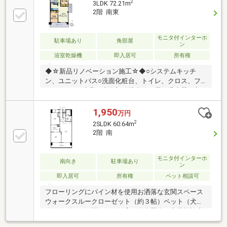
2
3LDK 72.21m
〈給水、給湯、排水管(専有部分)〉 ○エアコン先行配
2階 南東
管〈洋室1・LDK〉○共通〈建具、床：フローリング(遮
音等級LL45、LDK、洋室、廊下)、フロアタイル(玄
関、洗面室、トイレ)、壁天井：クロス貼、室内クリー
モニタ付インターホ
駐車場あり
角部屋
ン
ニング〉〇2026年3月内装完了
浴室乾燥機
即入居可
所有権
◆☆新品リノベーション施工☆◆○システムキッチ
ン、ユニットバス○洗面化粧台、トイレ、クロス、フ
ローリング○建具、専有部給排水管、電気温水器、収
納〇内窓二重サッシなど◆☆ココに注目☆◆〇東風小
学校・前原東中学校〇リノベーション・アフター保証
1,950
万円
〇ペット飼育可〇敷地内駐車場相談可○オール電化・
2
2SLDK 60.64m
角住戸・ＬＤＫ１６帖以上〇洋室３部屋・全居室フロ
2階 南
ーリング〇浄水器・食洗器・浴室乾燥機〇照明・カー
テン・内窓二重サッシ〇南東向き・眺望＆陽当たり良
好〇住宅ローン控除適用可■ご見学予約はお気軽にど
モニタ付インターホ
南向き
駐車場あり
ン
うぞ■☆まずはお問合せ下さい→０１２０－０９２－
即入居可
所有権
ペット相談可
５５７☆
フローリングにパイン材を使用お洒落な玄関スペース
ウォークスルークローゼット（約３帖）ペット（犬・
猫のいずれか一匹まで）飼育可徒歩圏内に商業施設充
実南向きで日当たり良好駐車場５０００円～６０００