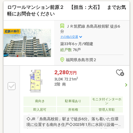
円
ロワールマンション前原２ 【担当：大石】 までお気
軽にお問合せください
ＪＲ筑肥線 糸島高校前駅 徒歩6
分
その他の交通
築33年6ヶ月/9階建
総戸数
76戸
福岡県糸島市潤２
2,280
万円
2
3LDK 72.21m
2階 南
モニタ付インターホ
南向き
駐車場あり
ン
即入居可
所有権
管理人常駐
◇JR「糸島高校前」駅まで徒歩6分。落ち着いた住環
境に位置する南向き住戸◇2025年1月に水回り設備一
新・内装全面リノベーション済でそのまま入居可能◇