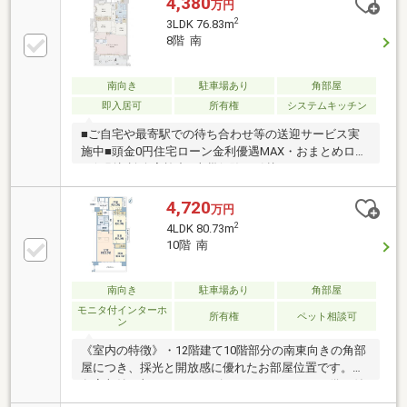
4,380
万円
2
3LDK 76.83m
8階 南
南向き
駐車場あり
角部屋
即入居可
所有権
システムキッチン
■ご自宅や最寄駅での待ち合わせ等の送迎サービス実
施中■頭金0円住宅ローン金利優遇MAX・おまとめロー
ン個別相談会実施中■火災保険・引越し・リフォーム
等々の面倒な諸手続き全てお任せください■住宅ロー
ン複数行一括申込可能（弊社ではローン代行0円）
4,720
万円
2
4LDK 80.73m
10階 南
南向き
駐車場あり
角部屋
モニタ付インターホ
所有権
ペット相談可
ン
《室内の特徴》・12階建て10階部分の南東向きの角部
屋につき、採光と開放感に優れたお部屋位置です。・
各室収納に加え、シューズインクローゼットが備え付
けられています。・システムキッチンは、リビングを