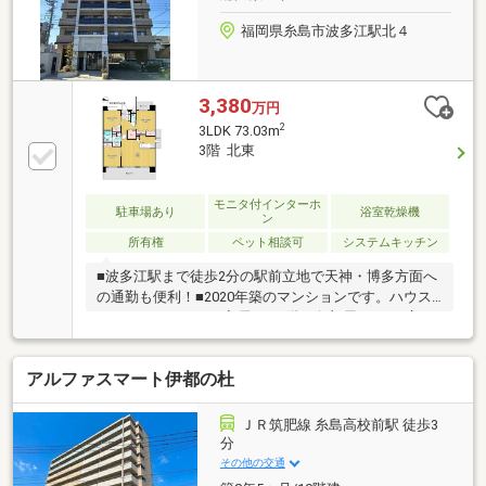
福岡県糸島市波多江駅北４
3,380
万円
2
3LDK 73.03m
3階 北東
モニタ付インターホ
駐車場あり
浴室乾燥機
ン
所有権
ペット相談可
システムキッチン
■波多江駅まで徒歩2分の駅前立地で天神・博多方面へ
の通勤も便利！■2020年築のマンションです。ハウス
クリーニングのみで入居OK■3階、角部屋3LDK、広さ
73.03平米■管理費 8400円、修繕積立金 10220円■食洗
器・浴室乾燥機・追い焚き機能あり■駐車場空き有
アルファスマート伊都の杜
（場所により5000円～10000円）■波多江小学校 徒歩5
分、前原東中学校 徒歩32分＊＊＊＊＊＊＊＊物件選び
や住宅ローンのこと、不動産購入のなんでもココハウ
ＪＲ筑肥線 糸島高校前駅 徒歩3
スにお気軽にご相談ください！お客様のマイホーム探
分
しをスタートからゴールまでお手伝いします
その他の交通