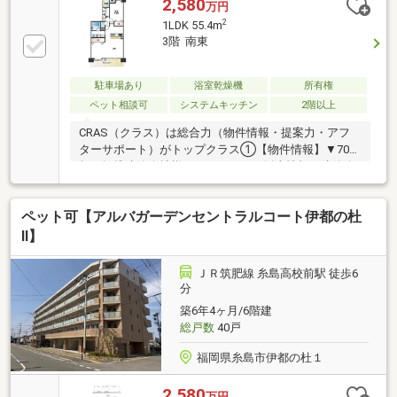
2,580
万円
2
1LDK 55.4m
3階 南東
駐車場あり
浴室乾燥機
所有権
ペット相談可
システムキッチン
2階以上
CRAS（クラス）は総合力（物件情報・提案力・アフ
ターサポート）がトップクラス①【物件情報】▼70社
超の提携建築会社様モデルハウスの販売情報や建築会
社様保有の土地情報有り！▼関連会社の新着・未公開
物件情報②【提案力】▼住宅ローン金融機関様の比較
ペット可【アルバガーデンセントラルコート伊都の杜
や住宅ローンの審査のコツも把握！▼後悔しないため
のライフプランシミュレーションFPへの家計の見直し
Ⅱ】
相談も可能！【アフターサポート】▼税金面等のアド
バイス資金贈与（援助）や住宅ローン控除のご案内や
ＪＲ筑肥線 糸島高校前駅 徒歩6
ご相談もお任せ！▼お引渡し後のアフターサポートお
分
引渡し後のメンテナンス（リフォーム）、将来的な売
築6年4ヶ月/6階建
却・賃貸等の運用サポート！
総戸数
40戸
福岡県糸島市伊都の杜１
2,580
万円