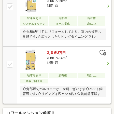
2
2LDK 77.58m
12階 西
駐車場あり
角部屋
所有権
システムキッチン
オール電化
2階以上
☆令和6年11月にリフォームしており、室内の状態も
良好です♪☆広々としたリビングダイニングです♪
2,090
万円
2
2LDK 74.56m
12階 西
駐車場あり
所有権
2階以上
間取り図有り
◇角部屋でバルコニーが二か所ございます◇ペット飼
育可です♪◇リビングは広々22.5帖！◇筑前前原駅ま
で徒歩7分！◇日当たり良好です！◇2024年11月に水
回りとクロスのリフォーム済
ロワールマンション前原２