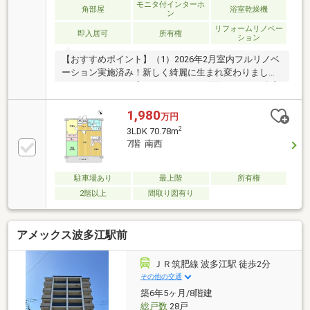
モニタ付インターホ
角部屋
浴室乾燥機
ン
リフォームリノベー
即入居可
所有権
ション
【おすすめポイント】（1）2026年2月室内フルリノベ
ーション実施済み！新しく綺麗に生まれ変わりました
♪（2）80.27ｍ2の広々4LDK！（3）3面バルコニー角部
屋で陽当たり良好！（4）LDK+和室で広々20.5帖！
（5）近隣駐車場有り(物件から50ｍ):月額4200円！
1,980
万円
（6）新耐震基準適合物件！（7）JR「周船寺」駅徒歩
2
3LDK 70.78m
14分で通勤通学に便利！（8）小学校徒歩11分で子育
7階 南西
て安心！（9）「業務スーパー」徒歩2分、「ダイレッ
クス」徒歩3分、「ミスターマックス」徒歩6分で買い
物便利！（10）あると便利な宅配ボックス付き！
駐車場あり
最上階
所有権
（11）オートロック付きで防犯面も安心♪
2階以上
間取り図有り
アメックス波多江駅前
ＪＲ筑肥線 波多江駅 徒歩2分
その他の交通
築6年5ヶ月/8階建
総戸数
28戸