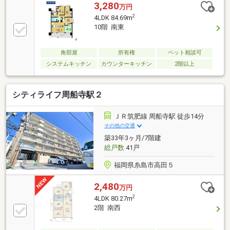
3,280
万円
2
4LDK 84.69m
10階 南東
角部屋
所有権
ペット相談可
システムキッチン
カウンターキッチン
2階以上
シティライフ周船寺駅２
ＪＲ筑肥線 周船寺駅 徒歩14分
その他の交通
築33年3ヶ月/7階建
総戸数
41戸
福岡県糸島市高田５
2,480
万円
2
4LDK 80.27m
2階 南西