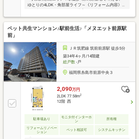
ゆとりの4LDK・角部屋ライフ～《リフォーム内容》・
2024年11月頃：キッチン・浴室・2023年10月頃：トイ
レ《おすすめポイント》○駅チカの利便性：JR筑肥線
「筑前深江」駅まで徒歩4分！毎日の通勤・通学に便
ペット共生マンション♪駅前生活♪「メヌエット前原駅
利です。○ゆとりある4LDK：お子様の成長に合わせて
部屋割りしやすい、ゆとりの間取り。在宅ワークにも
前」
最適です。○開放感ある3階・角部屋：多方面からの採
光と心地よい風の通り抜け。角部屋ならではのプライ
ＪＲ筑肥線 筑前前原駅 徒歩5分
ベート感も魅力です。○憧れの糸島ライフ：海までの
築34年4ヶ月/14階建
お散歩や休日のドライブなど、自然を身近に感じる豊
総戸数
-戸
かな暮らしが叶います。
福岡県糸島市前原中央３
2,090
万円
2
2LDK 77.58m
12階 西
モニタ付インターホ
駐車場あり
所有権
ン
リフォームリノベー
ペット相談可
システムキッチン
ション