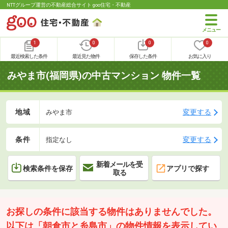
NTTグループ運営の不動産総合サイト goo住宅・不動産
1
0
0
0
最近検索した条件
最近見た物件
保存した条件
お気に入り
みやま市(福岡県)の中古マンション 物件一覧
地域
変更する
みやま市
条件
変更する
指定なし
新着メールを受
検索条件を保存
アプリで探す
取る
お探しの条件に該当する物件はありませんでした。
以下は「朝倉市と糸島市」の物件情報を表示してい