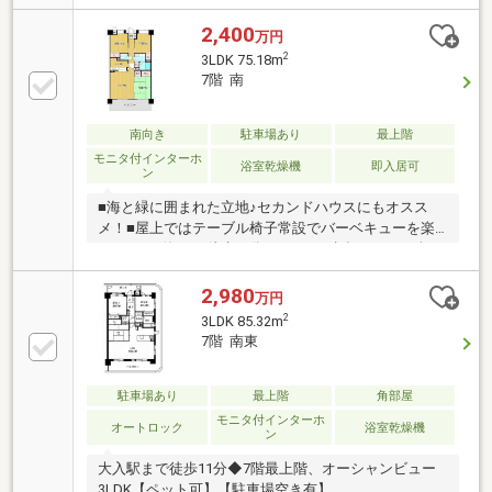
2,400
万円
2
3LDK 75.18m
7階 南
南向き
駐車場あり
最上階
モニタ付インターホ
浴室乾燥機
即入居可
ン
■海と緑に囲まれた立地♪セカンドハウスにもオスス
メ！■屋上ではテーブル椅子常設でバーベキューを楽
しめます■海まで徒歩２分♪ペットと糸島ライフを楽し
めます●ＪＲ筑肥線「大入」駅 徒歩で【１１分】●天
神まで車で【３５分】博多まで車で【４０分】●スー
2,980
万円
パー【 マルキョウ 深江店】車で【６分】●【福吉小学
2
3LDK 85.32m
校】 【福吉中学校】●管理費【５３００円】修繕費
7階 南東
【１４２５０円】●借入金額【２４００万円】金利
【０．９７５％】返済期間【３５年】※月々返済【６
７，４６９円】返済期間【５０年】※月々返済【５
駐車場あり
最上階
角部屋
０，５５４円】●住宅ローン●資金計画●税金関係●購入
モニタ付インターホ
オートロック
浴室乾燥機
ン
の流れを全て分かりやすくご説明いた
大入駅まで徒歩11分◆7階最上階、オーシャンビュー
3LDK【ペット可】【駐車場空き有】