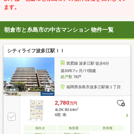
ます。
朝倉市と糸島市の中古マンション 物件一覧
シティライフ波多江駅ＩＩ
筑肥線 波多江駅 徒歩6分
築30年7ヶ月/11階建
総戸数
78戸
福岡県糸島市波多江駅南１丁目
2,780
万円
2
4LDK 80.64m
6階 南
南向き
角部屋
所有権