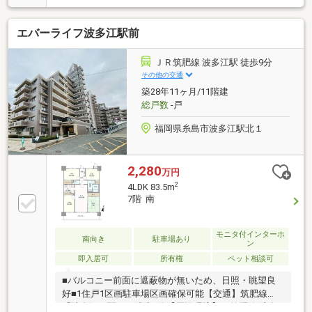
二重窓使用◇全居室収納付きで使いやすい3LDK。72
㎡超のゆとりある住空間◇オートロック・防犯カメ
エバーライフ波多江駅前
ラ・宅配ボックス◇駐車場空き有（月額5000～6000
円）で車利用の方にも便利◇小学校まで約999m、中
学校まで約2.7km※居住中物件のため、掲載している室
ＪＲ筑肥線 波多江駅 徒歩9分
内写真には家具消去加工を施しています。---------------
その他の交通
「近鉄の仲介」は全国57店舗の営業所展開ネットワー
築28年11ヶ月/11階建
クを駆使して地域のみなさまのお役に立ちます！
総戸数
-戸
福岡県糸島市波多江駅北１
2,280
万円
2
4LDK 83.5m
7階 南
モニタ付インターホ
南向き
駐車場あり
ン
即入居可
所有権
ペット相談可
■バルコニー前面に遮蔽物が無いため、日照・眺望良
好■1住戸1区画駐車場区画確保可能【交通】筑肥線
「波多江」駅まで徒歩6分【周辺環境】・筑肥線 波多