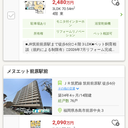
2,480
万円
2
3LDK 70.54m
4階 東
モニタ付インターホ
駐車場あり
浴室乾燥機
ン
リフォームリノベー
所有権
ペット相談可
ション
■JR筑前前原駅まで徒歩6分□４階３LDK■ペット飼育相
談（規約による制限有）□2026年7月リフォーム完成予
定～リフォーム内容～システムキッチン（食洗機付
き）交換洗面化粧台交換洗浄便座付トイレ交換ユニッ
トバス（浴室換気乾燥機付き）交換給湯器交換（高温
メヌエット前原駅前
差し湯）壁・天井クロス張替フローリング新規張替建
具・玄関収納等交換照明器具新規設置～ライフインフ
ォメーション～昭和バス「前原」停まで徒歩3分前原
ＪＲ筑肥線 筑前前原駅 徒歩6分
小学校 約510m前原中学校 約1310mAコープ前原駅
その他の交通
南店 約660ｍファミリーマート前原中央店 約370ｍ
築34年4ヶ月/14階建
お気軽にお問合せ下さいませ。
総戸数
76戸
福岡県糸島市前原中央３
2,090
万円