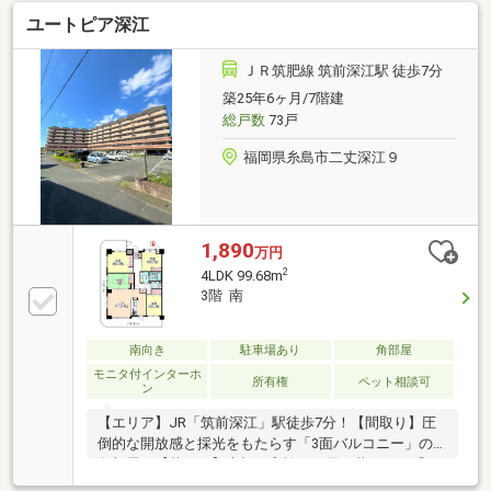
ユートピア深江
ＪＲ筑肥線 筑前深江駅 徒歩7分
築25年6ヶ月/7階建
総戸数
73戸
福岡県糸島市二丈深江９
1,890
万円
2
4LDK 99.68m
3階 南
南向き
駐車場あり
角部屋
モニタ付インターホ
所有権
ペット相談可
ン
【エリア】JR「筑前深江」駅徒歩7分！【間取り】圧
倒的な開放感と採光をもたらす「3面バルコニー」の
角部屋！【暮らし】大切な家族の一員と暮らせる「ペ
ット相談可（2匹までOK）」