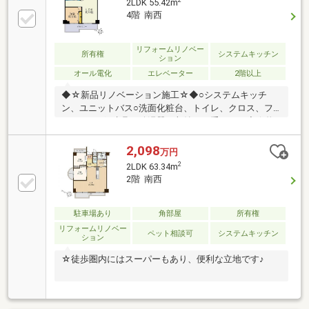
2
2LDK 55.42m
4階 南西
リフォームリノベー
所有権
システムキッチン
ション
オール電化
エレベーター
2階以上
◆☆新品リノベーション施工☆◆○システムキッチ
ン、ユニットバス○洗面化粧台、トイレ、クロス、フ
ローリング○建具、給湯器、収納、二重サッシ◆☆物
件の特徴はコチラ☆◆〇前原小学校・前原西中学校〇
ＪＲ「筑前前原」駅 徒歩７分○３ＤＫ⇒２ＬＤＫへ
2,098
万円
設計変更〇リノベーション仕様・アフター保証〇洋室
2
2LDK 63.34m
２部屋・全居室フローリング〇浄水器・浴室乾燥機・
2階 南西
照明・カーテン※内窓二重サッシ付き■ご見学・詳細は
直接スタッフまで■※スタッフ まきやま（090-9496-
7955）※10時～17時（火・水曜日店休日）
駐車場あり
角部屋
所有権
リフォームリノベー
ペット相談可
システムキッチン
ション
☆徒歩圏内にはスーパーもあり、便利な立地です♪