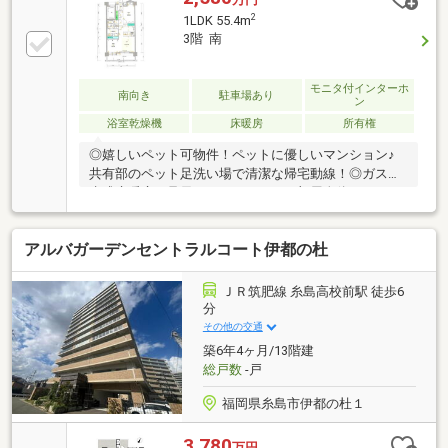
2
1LDK 55.4m
3階 南
モニタ付インターホ
南向き
駐車場あり
ン
浴室乾燥機
床暖房
所有権
◎嬉しいペット可物件！ペットに優しいマンション♪
共有部のペット足洗い場で清潔な帰宅動線！◎ガス温
水式床暖房で足元からぽかぽかとお部屋全体をつつむ
陽だまりのような暖かさで快適に過ごせます！◎J：
COMホームWi-Fiが標準装備されております！◎浴室に
アルバガーデンセントラルコート伊都の杜
は、梅雨時期や雨の日のお洗濯に役立ち浴室のカビ抑
制に効果的な浴室暖房換気乾燥機能付きです！◎なん
とドアサッシにも防犯センサーと様々な防犯仕様。24
ＪＲ筑肥線 糸島高校前駅 徒歩6
時間体制のホームセキュリティシステムで安心安全な
分
毎日をお約束。◎嬉しいペット可マンション。設備も
その他の交通
仕様も一見の価値あり！ぜひお気軽にご内覧予約お待
築6年4ヶ月/13階建
ちしております。
総戸数
-戸
福岡県糸島市伊都の杜１
3,780
万円