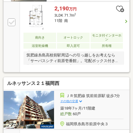
2,190
万円
2
3LDK 71.7m
11階 南
モニタ付インターホ
南向き
オートロック
ン
浴室乾燥機
即入居可
所有権
筑肥線糸島高校前駅周辺への引っ越しをお考えなら
「サーパスシティ前原壱番館」。宅配ボックス付きの
物件です。バルコニーの広さが10．62平米の物件で
す。システムキッチンは使いやすく汚れにくいのでご
好評です
ルネッサンス２１福岡西
ＪＲ筑肥線 筑前前原駅 徒歩7分
その他の交通
築18年7ヶ月/11階建
総戸数
60戸
福岡県糸島市前原中央３