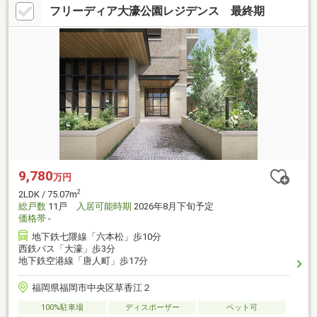
フリーディア大濠公園レジデンス 最終期
9,780
万円
2
2LDK / 75.07m
総戸数
11戸
入居可能時期
2026年8月下旬予定
価格帯
-
地下鉄七隈線「六本松」歩10分
西鉄バス「大濠」歩3分
地下鉄空港線「唐人町」歩17分
福岡県福岡市中央区草香江２
100%駐車場
ディスポーザー
ペット可