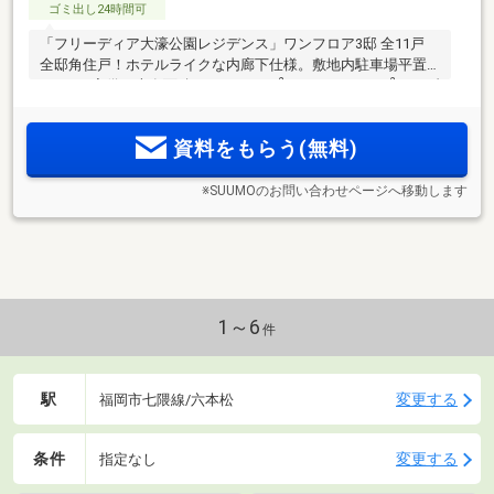
ゴミ出し24時間可
「フリーディア大濠公園レジデンス」ワンフロア3邸 全11戸
全邸角住戸！ホテルライクな内廊下仕様。敷地内駐車場平置
2
2
き100％完備。専有面積 2LDK 75.07m
～4LDK 165.55m
、メゾ
ネットタイプ住戸あり。
資料をもらう(無料)
※SUUMOのお問い合わせページへ移動します
1～6
件
駅
変更する
福岡市七隈線/六本松
条件
変更する
指定なし