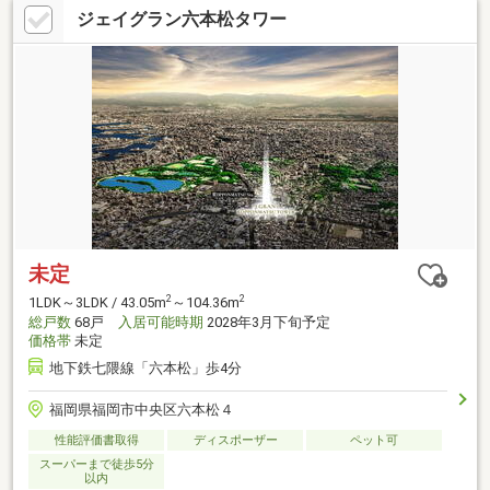
ジェイグラン六本松タワー
未定
2
2
1LDK～3LDK / 43.05m
～104.36m
総戸数
68戸
入居可能時期
2028年3月下旬予定
価格帯
未定
地下鉄七隈線「六本松」歩4分
福岡県福岡市中央区六本松４
性能評価書取得
ディスポーザー
ペット可
スーパーまで徒歩5分
以内