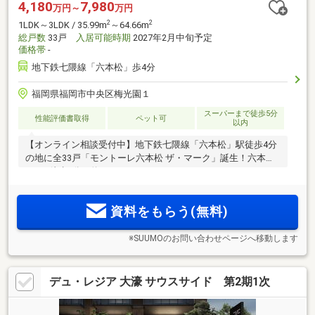
4,180
7,980
万円～
万円
2
2
1LDK～3LDK / 35.99m
～64.66m
総戸数
33戸
入居可能時期
2027年2月中旬予定
価格帯
-
地下鉄七隈線「六本松」歩4分
福岡県福岡市中央区梅光園１
スーパーまで徒歩5分
性能評価書取得
ペット可
以内
【オンライン相談受付中】地下鉄七隈線「六本松」駅徒歩4分
の地に全33戸「モントーレ六本松 ザ・マーク」誕生！六本松
421へ徒歩5分（約363m）。
資料をもらう(無料)
※SUUMOのお問い合わせページへ移動します
デュ・レジア 大濠 サウスサイド 第2期1次