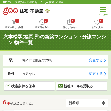
NTTグループ運営の不動産総合サイト goo住宅・不動産
1
0
0
0
最近検索した条件
最近見た物件
保存した条件
お気に入り
六本松駅(福岡県)の新築マンション・分譲マンシ
ョン 物件一覧
駅
変更する
福岡市七隈線/六本松
条件
変更する
指定なし
検索条件を保存
新着メールを受取る
6
件
が該当しました。