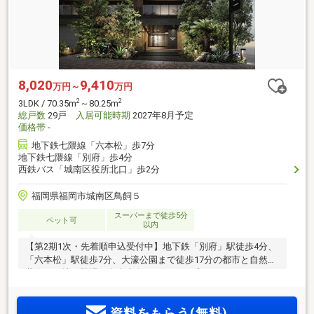
8,020
9,410
万円～
万円
2
2
3LDK / 70.35m
～80.25m
総戸数
29戸
入居可能時期
2027年8月予定
価格帯
-
地下鉄七隈線「六本松」歩7分
地下鉄七隈線「別府」歩4分
西鉄バス「城南区役所北口」歩2分
福岡県福岡市城南区鳥飼５
スーパーまで徒歩5分
ペット可
以内
【第2期1次・先着順申込受付中】地下鉄「別府」駅徒歩4分、
「六本松」駅徒歩7分、大濠公園まで徒歩17分の都市と自然が
共存する地に登場。全邸南向き、29戸のプライベートレジデ
ンス。4階以上は1フロア2邸、お部屋前に独立したEVホール完
備。駐車場は全て平置き、シャッターゲート完備。来場予約
資料をもらう(無料)
受付中。