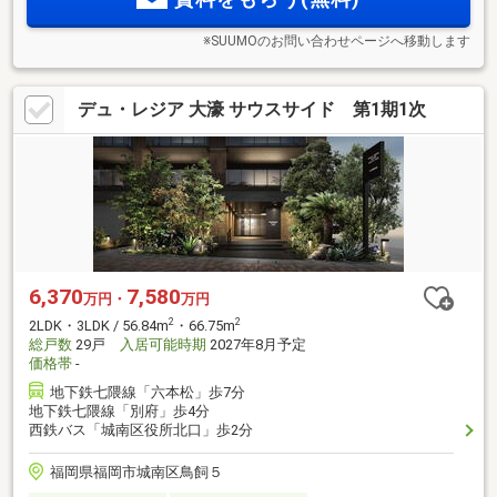
※SUUMOのお問い合わせページへ移動します
デュ・レジア 大濠 サウスサイド 第1期1次
6,370
7,580
万円・
万円
2
2
2LDK・3LDK / 56.84m
・66.75m
総戸数
29戸
入居可能時期
2027年8月予定
価格帯
-
地下鉄七隈線「六本松」歩7分
地下鉄七隈線「別府」歩4分
西鉄バス「城南区役所北口」歩2分
福岡県福岡市城南区鳥飼５