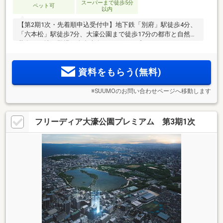
スーパーまで徒歩5分
ペット可
以内
【第2期1次・先着順申込受付中】地下鉄「別府」駅徒歩4分、
「六本松」駅徒歩7分、大濠公園まで徒歩17分の都市と自然が
共存する地に登場。全邸南向き、29戸のプライベートレジデ
ンス。4階以上は1フロア2邸、お部屋前に独立したEVホール完
備。駐車場は全て平置き、シャッターゲート完備。来場予約
資料をもらう(無料)
受付中。
※SUUMOのお問い合わせページへ移動します
フリーディア大濠公園プレミアム 第3期1次