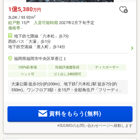
1億5,380
万円
2
3LDK / 93.92m
総戸数
15戸
入居可能時期
2027年2月下旬予定
価格帯
-
地下鉄七隈線「六本松」歩7分
西鉄バス「大濠」歩1分
地下鉄空港線「唐人町」歩14分
福岡県福岡市中央区草香江１
100%駐車場
性能評価書取得
ディスポーザー
ペット可
ゴミ出し24時間可
大濠公園 徒歩3分(約200m)、地下鉄｢六本松｣駅 徒歩7分(約
550m)。ワンフロア3邸・全15戸・全邸角住戸「フリーディア
大濠公園プレミアム」誕生！敷地内駐車場100％完備。
資料をもらう(無料)
※SUUMOのお問い合わせページへ移動します