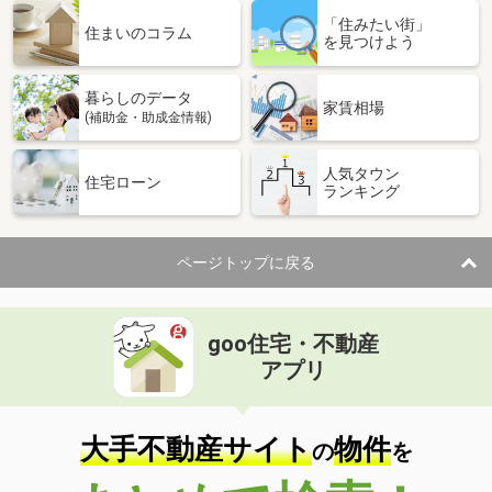
「住みたい街」
住まいのコラム
を見つけよう
暮らしのデータ
家賃相場
(補助金・助成金情報)
人気タウン
住宅ローン
ランキング
ページトップに戻る
goo住宅・不動産
アプリ
大手不動産サイト
物件
の
を