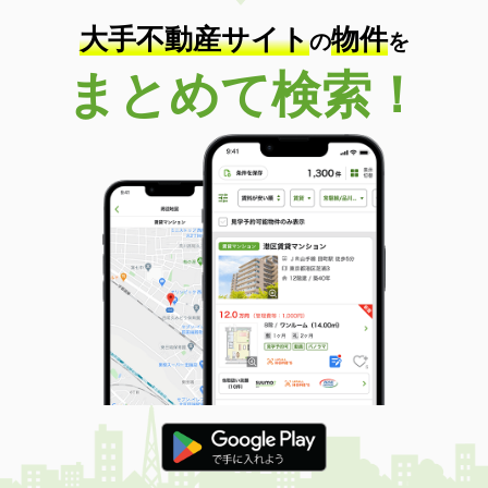
大手不動産サイト
物件
の
を
まとめて検索！