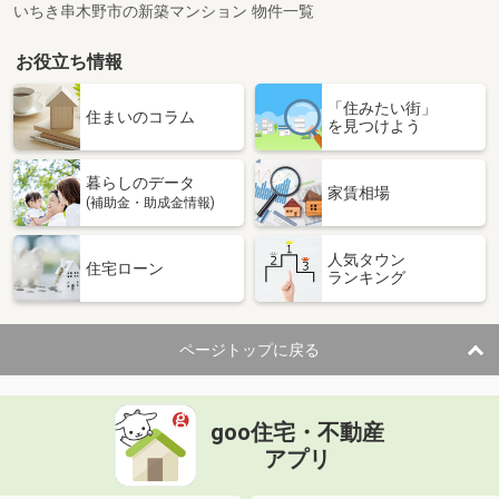
いちき串木野市の新築マンション 物件一覧
お役立ち情報
「住みたい街」
住まいのコラム
を見つけよう
暮らしのデータ
家賃相場
(補助金・助成金情報)
人気タウン
住宅ローン
ランキング
ページトップに戻る
goo住宅・不動産
アプリ