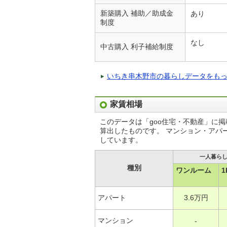
新築購入 補助／助成金
あり
制度
なし
中古購入 利子補給制度
いちき串木野市の暮らしデータをも
家賃相場
このデータは「goo住宅・不動産」に
算出したものです。 マンション・アパ
しています。
一人暮ら
種別
ワンルーム
1
アパート
3.6万円
マンション
-