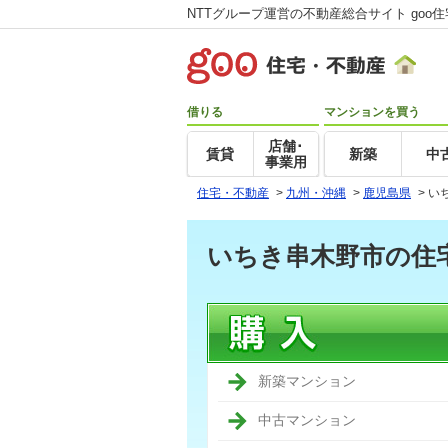
NTTグループ運営の不動産総合サイト goo
借りる
マンションを買う
店舗･
賃貸
新築
中
事業用
住宅・不動産
>
九州・沖縄
>
鹿児島県
>
い
いちき串木野市の住
新築マンション
中古マンション