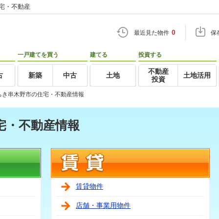
住宅・不動産
0
最近見た物件
保
一戸建てを買う
建てる
投資する
不動産
古
新築
中古
土地
土地活用
投資
ちき串木野市の住宅・不動産情報
宅・不動産情報
賃貸物件
店舗・事業用物件