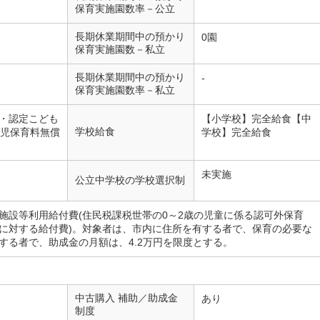
保育実施園数率－公立
長期休業期間中の預かり
0園
保育実施園数－私立
長期休業期間中の預かり
-
保育実施園数率－私立
・認定こども
【小学校】完全給食【中
学校給食
歳児保育料無償
学校】完全給食
未実施
公立中学校の学校選択制
施設等利用給付費(住民税課税世帯の0～2歳の児童に係る認可外保育
に対する給付費)。対象者は、市内に住所を有する者で、保育の必要な
する者で、助成金の月額は、4.2万円を限度とする。
中古購入 補助／助成金
あり
制度