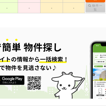
物件一
-
-
-
-
覧