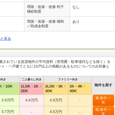
増築・改築・改修 利子
なし
補給制度
増築・改築・改修 補助
あり
／助成金制度
っと見る
掲載されている賃貸物件の平均賃料（管理費・駐車場代などを除く）を
ート・一戸建てともに10戸以上の掲載があるものについてのみ対象と
し向き
二人暮らし向き
ファミリー向き
物件を探す
K・1DK
1LDK・2K・
2LDK・3K・
3K・4K・
2DK
3DK
4DK
物件一
3.9万円
4.6万円
4.9万円
-
覧
物件一
3.7万円
4.5万円
-
-
覧