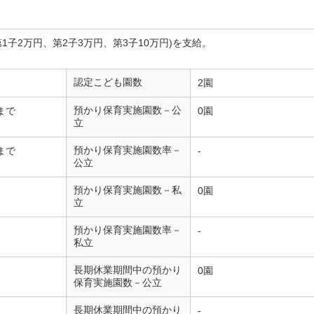
第1子2万円、第2子3万円、第3子10万円)を支給。
認定こども園数
2園
預かり保育実施園数－公
まで
0園
立
預かり保育実施園数率－
まで
-
公立
預かり保育実施園数－私
0園
立
預かり保育実施園数率－
-
私立
長期休業期間中の預かり
0園
保育実施園数－公立
長期休業期間中の預かり
-