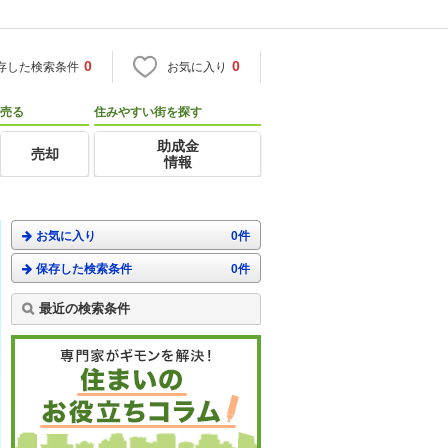
0
0
存した検索条件
お気に入り
売る
住みやすい街を探す
助成金
売却
情報
お気に入り
0件
保存した検索条件
0件
最近の検索条件