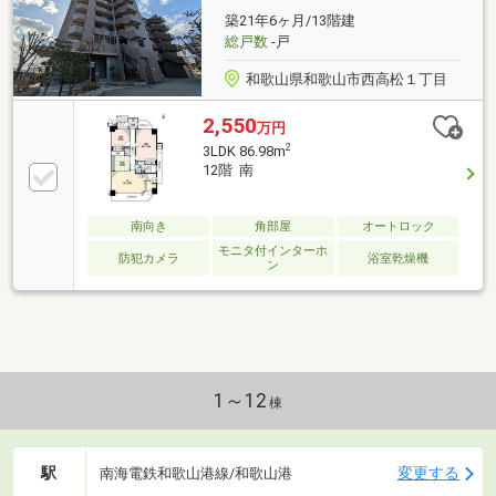
い方資金・支払い計画を立てたい方、住み替えをお考
築21年6ヶ月/13階建
えの方無料相談受付中です♪お気軽にお電話くださ
総戸数
-戸
い！
和歌山県和歌山市西高松１丁目
2,550
万円
2
3LDK 86.98m
12階 南
南向き
角部屋
オートロック
モニタ付インターホ
防犯カメラ
浴室乾燥機
ン
1～12
棟
駅
変更する
南海電鉄和歌山港線/和歌山港