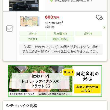
和歌山県和歌山市堀止西２
600
万円
2
4DK 66.33m
3階 南
南向き
駐車場あり
所有権
2階以上
間取り図有り
【お問い合わせについて】※※際が掲載していない物件
でもご紹介可能です！※※⇒気になる物件まとめてご案
内します！新築＆リフォームのご相談も承ります！◎
資料請求、メールでのお問い合わせは24時間受付中
♪◎18時以降のご見学ご相談・オンライン対応・女性
スタッフ対応も可能♪詳細資料のご請求・物件見学の
ご依頼はお気軽に「お電話」または「資料請求ボタ
ン」からお問い合わせください！【住宅ローン相談会
開催中】初めてでご不安な方、各借入限度額を知りた
い方資金・支払い計画を立てたい方、住み替えをお考
えの方無料相談受付中です♪お気軽にお電話くださ
い！
シティハイツ高松