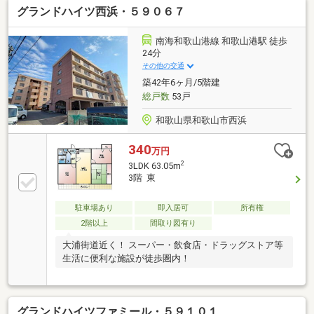
グランドハイツ西浜・５９０６７
南海和歌山港線 和歌山港駅 徒歩
24分
その他の交通
築42年6ヶ月/5階建
総戸数
53戸
和歌山県和歌山市西浜
340
万円
2
3LDK 63.05m
3階 東
駐車場あり
即入居可
所有権
2階以上
間取り図有り
大浦街道近く！ スーパー・飲食店・ドラッグストア等
生活に便利な施設が徒歩圏内！
グランドハイツファミール・５９１０１