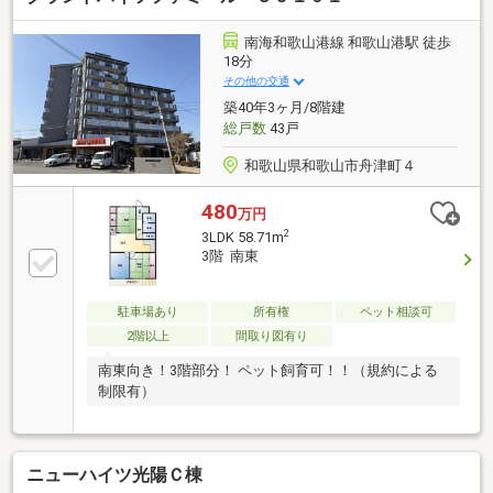
南海和歌山港線 和歌山港駅 徒歩
18分
その他の交通
築40年3ヶ月/8階建
総戸数
43戸
和歌山県和歌山市舟津町４
480
万円
2
3LDK 58.71m
3階 南東
駐車場あり
所有権
ペット相談可
2階以上
間取り図有り
南東向き！3階部分！ ペット飼育可！！（規約による
制限有）
ニューハイツ光陽Ｃ棟