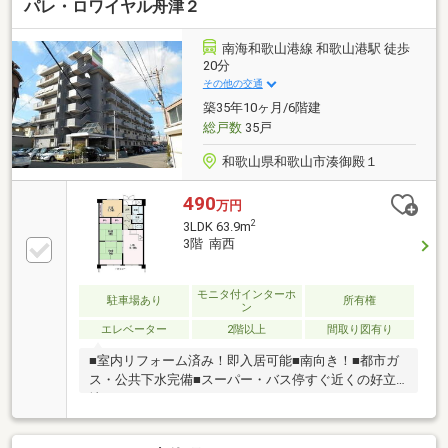
パレ・ロワイヤル舟津２
南海和歌山港線 和歌山港駅 徒歩
20分
その他の交通
築35年10ヶ月/6階建
総戸数
35戸
和歌山県和歌山市湊御殿１
490
万円
2
3LDK 63.9m
3階 南西
モニタ付インターホ
駐車場あり
所有権
ン
エレベーター
2階以上
間取り図有り
■室内リフォーム済み！即入居可能■南向き！■都市ガ
ス・公共下水完備■スーパー・バス停すぐ近くの好立
地