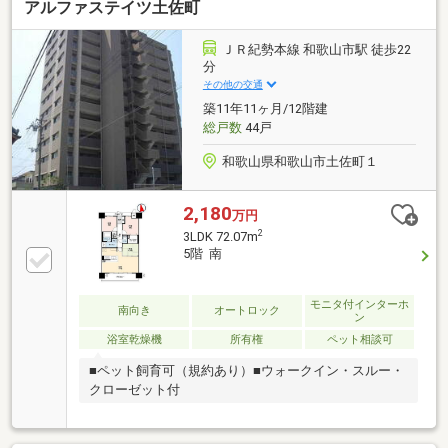
アルファステイツ土佐町
ＪＲ紀勢本線 和歌山市駅 徒歩22
分
その他の交通
築11年11ヶ月/12階建
総戸数
44戸
和歌山県和歌山市土佐町１
2,180
万円
2
3LDK 72.07m
5階 南
モニタ付インターホ
南向き
オートロック
ン
浴室乾燥機
所有権
ペット相談可
■ペット飼育可（規約あり）■ウォークイン・スルー・
クローゼット付