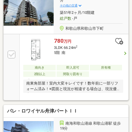
分
い方資金・支払い計画を立てたい方、住み替えをお考
その他の交通
えの方無料相談受付中です♪お気軽にお電話くださ
築51年2ヶ月/10階建
い！
総戸数
-戸
和歌山県和歌山市下町
780
万円
2
3LDK 66.24m
5階 南
南向き
即入居可
所有権
2階以上
間取り図有り
南東角部屋！室内大変キレイです！数年前に一部リフ
ォーム済み！※図面と現況が相違する場合は、現況優
先とさせて頂きます。
パレ・ロワイヤル舟津パートＩＩ
南海和歌山港線 和歌山港駅 徒歩
19分