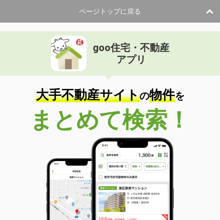
ページトップに戻る
goo住宅・不動産
アプリ
大手不動産サイト
物件
の
を
まとめて検索！