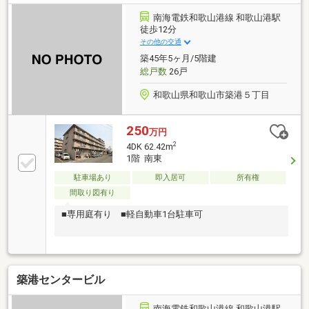
南海電鉄和歌山港線 和歌山港駅
徒歩12分
その他の交通
築45年5ヶ月/5階建
総戸数
26戸
和歌山県和歌山市築港５丁目
250
万円
2
4DK 62.42m
1階 南東
駐車場あり
即入居可
所有権
間取り図有り
■専用庭有り ■軽自動車1台駐車可
築港センタービル
南海電鉄和歌山港線 和歌山港駅