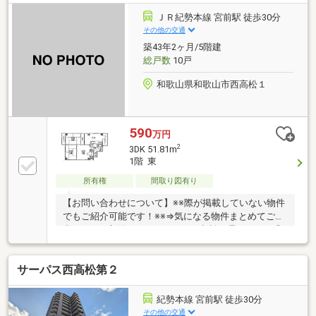
ＪＲ紀勢本線 宮前駅 徒歩30分
その他の交通
築43年2ヶ月/5階建
総戸数
10戸
和歌山県和歌山市西高松１
590
万円
2
3DK 51.81m
1階 東
所有権
間取り図有り
【お問い合わせについて】※※際が掲載していない物件
でもご紹介可能です！※※⇒気になる物件まとめてご案
内します！新築＆リフォームのご相談も承ります！◎
資料請求、メールでのお問い合わせは24時間受付中
♪◎18時以降のご見学ご相談・オンライン対応・女性
サーパス西高松第２
スタッフ対応も可能♪詳細資料のご請求・物件見学の
ご依頼はお気軽に「お電話」または「資料請求ボタ
ン」からお問い合わせください！【住宅ローン相談会
紀勢本線 宮前駅 徒歩30分
開催中】初めてでご不安な方、各借入限度額を知りた
その他の交通