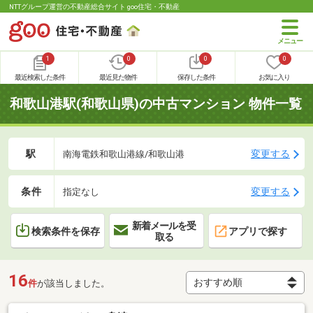
NTTグループ運営の不動産総合サイト goo住宅・不動産
1
0
0
0
最近検索した条件
最近見た物件
保存した条件
お気に入り
和歌山港駅(和歌山県)の中古マンション 物件一覧
駅
変更する
南海電鉄和歌山港線/和歌山港
条件
変更する
指定なし
新着メールを受
検索条件を保存
アプリで探す
取る
16
件
が該当しました。