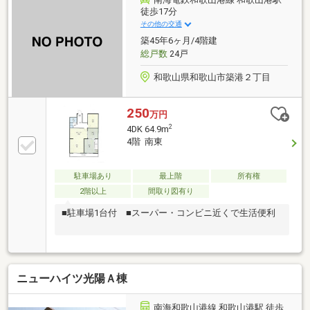
徒歩17分
その他の交通
築45年6ヶ月/4階建
総戸数
24戸
和歌山県和歌山市築港２丁目
250
万円
2
4DK 64.9m
4階 南東
駐車場あり
最上階
所有権
2階以上
間取り図有り
■駐車場1台付 ■スーパー・コンビニ近くで生活便利
ニューハイツ光陽Ａ棟
南海和歌山港線 和歌山港駅 徒歩