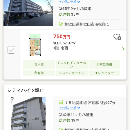
その他の交通
築35年9ヶ月/6階建
総戸数
35戸
和歌山県和歌山市湊御殿１
750
万円
2
3LDK 62.87m
1階 南西
モニタ付インターホ
専用庭
浴室乾燥機
ン
所有権
システムキッチン
エレベーター
シティハイツ堀止
ＪＲ紀勢本線 宮前駅 徒歩27分
その他の交通
築42年11ヶ月/6階建
総戸数
19戸