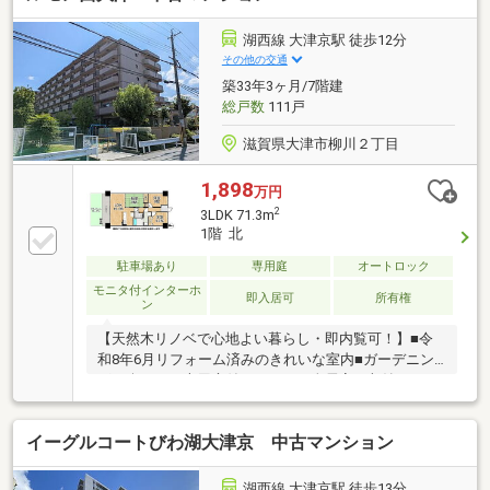
湖西線 大津京駅 徒歩12分
その他の交通
築33年3ヶ月/7階建
総戸数
111戸
滋賀県大津市柳川２丁目
1,898
万円
2
3LDK 71.3m
1階 北
駐車場あり
専用庭
オートロック
モニタ付インターホ
即入居可
所有権
ン
【天然木リノベで心地よい暮らし・即内覧可！】■令
和8年6月リフォーム済みのきれいな室内■ガーデニン
グを楽しめる専用庭付きの3LDK■全居室に収納スペー
スを確保しお部屋もすっきり片付きます
イーグルコートびわ湖大津京 中古マンション
湖西線 大津京駅 徒歩13分