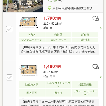
総戸数
82戸
京都府京都市山科区椥辻西潰
1,790
万円
2
2LDK 52.28m
3階 南
南向き
角部屋
所有権
システムキッチン
エレベーター
2階以上
【R8年9月リフォーム+即予約可！】南向きで陽当たり
良好■京都市営地下鉄東西線「椥辻駅」まで徒歩5分■
全居室収納ありで荷物もすっきり片付きます■南西角
部屋で通風も良好な2LDKプランです
1,480
万円
2
3LDK 60m
5階 南東
モニタ付インターホ
防犯カメラ
浴室乾燥機
ン
リフォームリノベー
即入居可
所有権
ション
【R8年5月リフォーム+即内覧可】周辺充実■地下鉄東