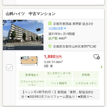
エレベーター■本日ご内覧可能！■月々3万円台より購
入可
山科ハイツ 中古マンション
京都市東西線 東野駅 徒歩2分
その他の交通
築51年8ヶ月/9階建
総戸数
468戸
京都府京都市山科区東野門口町
1,880
万円
2
1LDK 51.06m
2階 東
モニタ付インターホ
駐車場あり
所有権
ン
リフォームリノベー
ペット相談可
システムキッチン
ション
【ペット可+即予約可！】東西線「東野」駅徒歩約2
分！■2025年2月フルリフォーム歴あり！■業務スーパ
ー山科東野店徒歩約2分！毎日のお買い物もラクラク■
調理場所や収納が多いL型キッチン