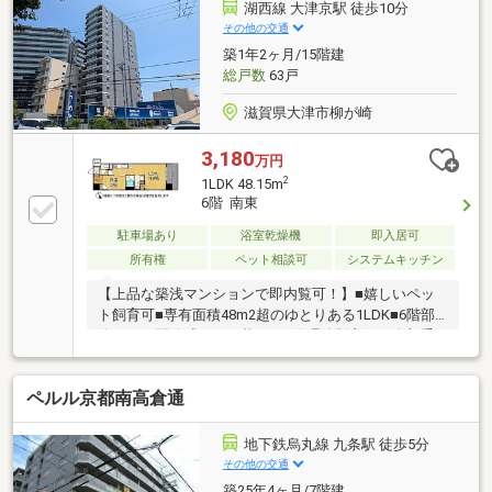
湖西線 大津京駅 徒歩10分
その他の交通
築1年2ヶ月/15階建
総戸数
63戸
滋賀県大津市柳が崎
3,180
万円
2
1LDK 48.15m
6階 南東
駐車場あり
浴室乾燥機
即入居可
所有権
ペット相談可
システムキッチン
【上品な築浅マンションで即内覧可！】■嬉しいペッ
ト飼育可■専有面積48m2超のゆとりある1LDK■6階部
分につき開放感のある暮らし■管理体制良好な全部委
託管理の住戸
ペルル京都南高倉通
地下鉄烏丸線 九条駅 徒歩5分
その他の交通
築25年4ヶ月/7階建