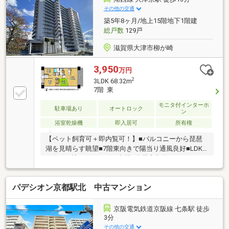
その他の交通
築5年8ヶ月/地上15階地下1階建
総戸数
129戸
滋賀県大津市柳が崎
3,950
万円
2
3LDK 68.32m
7階 東
モニタ付インターホ
駐車場あり
オートロック
ン
浴室乾燥機
即入居可
所有権
【ペット飼育可＋即内覧可！】■バルコニーから琵琶
湖を見晴らす眺望■7階東向きで陽当り通風良好■LDK
は約15.5帖のゆとりある空間■全居室収納やウォークイ
ンクローゼットですっきり収納
パデシオン京都駅北 中古マンション
京阪電気鉄道京阪線 七条駅 徒歩
3分
その他の交通