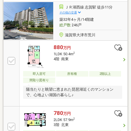
ＪＲ湖西線 志賀駅 徒歩11分
その他の交通
築32年4ヶ月/14階建
総戸数
246戸
滋賀県大津市荒川
880
万円
2
1LDK 50.4m
4階 南東
即入居可
所有権
2階以上
間取り図有り
陽当たりと眺望に恵まれた琵琶湖近くのマンション
で、心地よい湖国の暮らし♪
780
万円
2
2LDK 57.9m
3階 北東