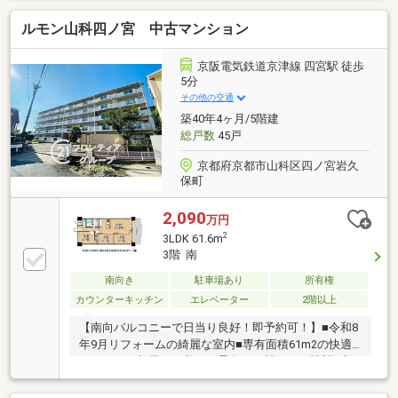
ルモン山科四ノ宮 中古マンション
京阪電気鉄道京津線 四宮駅 徒歩
5分
その他の交通
築40年4ヶ月/5階建
総戸数
45戸
京都府京都市山科区四ノ宮岩久
保町
2,090
万円
2
3LDK 61.6m
3階 南
南向き
駐車場あり
所有権
カウンターキッチン
エレベーター
2階以上
【南向バルコニーで日当り良好！即予約可！】■令和8
年9月リフォームの綺麗な室内■専有面積61m2の快適
な3LDK■お部屋から美しい景色を一望できる眺望■家
族との会話が弾む対面式キッチン