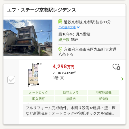
エフ・ステージ京都駅レジデンス
近鉄京都線 京都駅 徒歩11分
その他の交通
築16年9ヶ月/5階建
総戸数
58戸
京都府京都市南区九条町大宮通
八条下る
4,298
万円
2
2LDK 64.89m
3階 東
オートロック
防犯カメラ
浴室乾燥機
即入居可
床暖房
所有権
フルリフォーム完成物件。水回り設備や建具・壁・床
など新調済み！オートロックや宅配ボックスを完備し
た建物で、室内には足元から温まる床暖房や食洗機、
浴室乾燥機など日々の暮らしを支える設備が整ってい