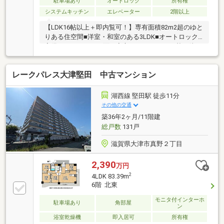
駐車場あり
オートロック
所有権
システムキッチン
エレベーター
2階以上
【LDK16帖以上＋即内覧可！】専有面積82m2超のゆと
りある住空間■洋室・和室のある3LDK■オートロック
完備でセキュリティ面も安心■エレベーター2基で待ち
時間が少なく快適に移動できます
レークパレス大津堅田 中古マンション
湖西線 堅田駅 徒歩11分
その他の交通
築36年2ヶ月/11階建
総戸数
131戸
滋賀県大津市真野２丁目
2,390
万円
2
4LDK 83.39m
6階 北東
モニタ付インターホ
駐車場あり
角部屋
ン
浴室乾燥機
即入居可
所有権