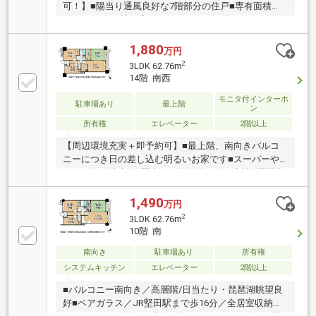
可！】■陽当り通風良好な7階部分の住戸■専有面積
68.53m2■15.3帖の広々としたLDK■総戸数140戸のビッ
グコミュニティ
1,880
万円
2
3LDK 62.76m
14階 南西
モニタ付インターホ
駐車場あり
最上階
ン
所有権
エレベーター
2階以上
【周辺環境充実＋即予約可】■最上階、南向きバルコ
ニーにつき日の差し込む明るいお家です■スーパーや
コンビニが徒歩6分圏内でお買い物至便な立地■琵琶湖
大橋病院まで徒歩5分といざという時も安心
1,490
万円
2
3LDK 62.76m
10階 南
南向き
駐車場あり
所有権
システムキッチン
エレベーター
2階以上
■バルコニー南向き／高層階/日当たり・琵琶湖眺望良
好■ペアガラス／JR堅田駅まで歩16分／全居室収納／