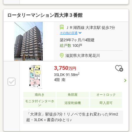
き採光・通風・眺望良好
ロータリーマンション西大津３番館
ＪＲ湖西線 大津京駅 徒歩7分
その他の交通
築29年7ヶ月/14階建
総戸数
100戸
滋賀県大津市尾花川
3,750
万円
2
3SLDK 91.58m
4階 南
南向き
角部屋
オートロック
モニタ付インターホ
浴室乾燥機
即入居可
ン
「大津京」駅徒歩7分！リノベで生まれ変わった91m2
超・3LDK＋書斎のゆとり♪