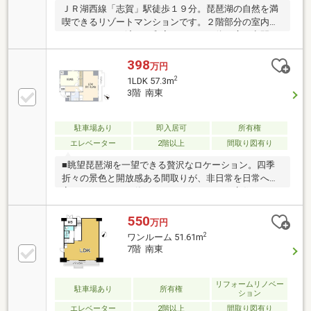
ＪＲ湖西線「志賀」駅徒歩１９分。琵琶湖の自然を満
喫できるリゾートマンションです。２階部分の室内は
フルリフォーム済で、和室とＤＫを一体の広い空間と
して開放的にお使いいただけます。既存物件のためセ
カンドハウスや別荘としての利用にも最適。共用部に
398
万円
は見晴らしの良い展望浴室や娯楽室が完備されてお
2
1LDK 57.3m
り、非日常の癒やしを提供します。なお、当エリアは
3階 南東
市街化調整区域となりますので、地域の特性等につい
ては詳しくご説明いたします。詳細は担当のLIXIL不動
産ショップ ピアライフの岸田までお気軽にお問い合わ
駐車場あり
即入居可
所有権
せください。
エレベーター
2階以上
間取り図有り
■眺望琵琶湖を一望できる贅沢なロケーション。四季
折々の景色と開放感ある間取りが、非日常を日常へと
変えてくれます。休日のセカンドハウスや定住にもお
すすめのリゾートマンションです。■暮らしを豊かに
マリンスポーツ・温泉・観光スポットへアクセス良
550
万円
好。自然に寄り添いながら、都会では味わえないゆと
2
ワンルーム 51.61m
りある暮らしを実現。週末はもちろん、移住先として
7階 南東
も人気のエリアです。■ご家族の休日に広々とした間
取りに加え、リゾート感を感じられる環境。琵琶湖の
水辺や自然公園が近く、家族での思い出づくりにぴっ
リフォームリノベー
駐車場あり
所有権
ション
たりです。安心して暮らせる管理体制も整っていま
エレベーター
2階以上
間取り図有り
す。