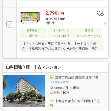
設備充実■LDK15.6帖のゆとりある住空間
2,790
万円
2
3LDK 68.53m
2階 東
駐車場あり
オートロック
床暖房
所有権
ペット相談可
カウンターキッチン
【ペットも家族も笑顔で暮らせる。オートロック付
き、床暖房完備の安心住まい】■京都市東西線「東野
駅」徒歩9分■小中学校まで徒歩10分圏内■2階ですがバ
ルコニーは人目を一切気にせず過ごせます
山科団地Ｄ棟 中古マンション
京都市東西線 東野駅 徒歩11分
その他の交通
築53年6ヶ月/10階建
総戸数
110戸
京都府京都市山科区西野様子見
町