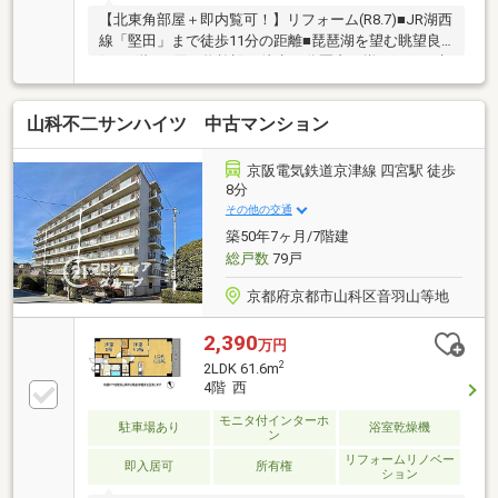
【北東角部屋＋即内覧可！】リフォーム(R8.7)■JR湖西
線「堅田」まで徒歩11分の距離■琵琶湖を望む眺望良
好な6階■お買い物施設が徒歩10分圏内に揃っており生
活至便な立地
山科不二サンハイツ 中古マンション
京阪電気鉄道京津線 四宮駅 徒歩
8分
その他の交通
築50年7ヶ月/7階建
総戸数
79戸
京都府京都市山科区音羽山等地
2,390
万円
2
2LDK 61.6m
4階 西
モニタ付インターホ
駐車場あり
浴室乾燥機
ン
リフォームリノベー
即入居可
所有権
ション