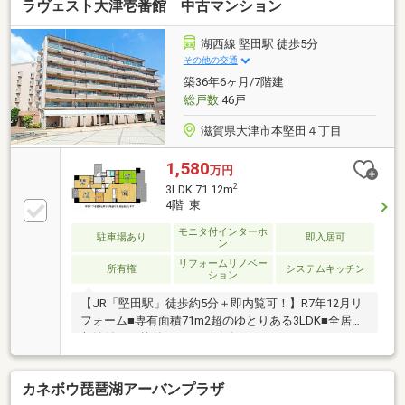
ラヴェスト大津壱番館 中古マンション
湖西線 堅田駅 徒歩5分
その他の交通
築36年6ヶ月/7階建
総戸数
46戸
滋賀県大津市本堅田４丁目
1,580
万円
2
3LDK 71.12m
4階 東
モニタ付インターホ
駐車場あり
即入居可
ン
リフォームリノベー
所有権
システムキッチン
ション
【JR「堅田駅」徒歩約5分＋即内覧可！】R7年12月リ
フォーム■専有面積71m2超のゆとりある3LDK■全居室
収納付きで片付けもスムーズです■ウォークインクロ
ーゼット完備で収納豊富
カネボウ琵琶湖アーバンプラザ