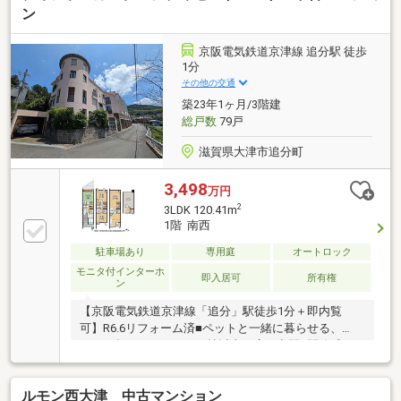
ン
京阪電気鉄道京津線 追分駅 徒歩
1分
その他の交通
築23年1ヶ月/3階建
総戸数
79戸
滋賀県大津市追分町
3,498
万円
2
3LDK 120.41m
1階 南西
駐車場あり
専用庭
オートロック
モニタ付インターホ
即入居可
所有権
ン
【京阪電気鉄道京津線「追分」駅徒歩1分＋即内覧
可】R6.6リフォーム済■ペットと一緒に暮らせる、
120m2超の3LDK■LDK20帖以上の広々空間■開放感あ
ふれる屋上テラスや専用庭
ルモン西大津 中古マンション