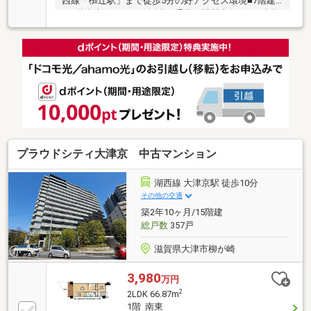
西線「椥辻駅」まで徒歩5分の好アクセス環境■7階建
て5階南東向きにつき採光・通風・眺望良好■観修小学
校まで徒歩7分でお子さまの通学に便利
プラウドシティ大津京 中古マンション
湖西線 大津京駅 徒歩10分
その他の交通
築2年10ヶ月/15階建
総戸数
357戸
滋賀県大津市柳が崎
3,980
万円
2
2LDK 66.87m
1階 南東