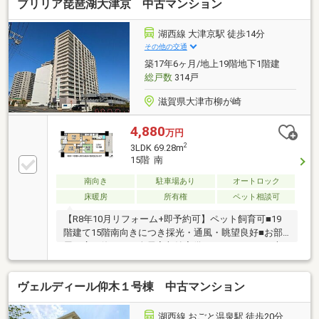
ブリリア琵琶湖大津京 中古マンション
湖西線 大津京駅 徒歩14分
その他の交通
築17年6ヶ月/地上19階地下1階建
総戸数
314戸
滋賀県大津市柳が崎
4,880
万円
2
3LDK 69.28m
15階 南
南向き
駐車場あり
オートロック
床暖房
所有権
ペット相談可
【R8年10月リフォーム+即予約可】ペット飼育可■19
階建て15階南向きにつき採光・通風・眺望良好■お部
屋を広く使える！全居室収納完備■マックスバリュ大
津京店まで徒歩5分でお買い物に便利
ヴェルディール仰木１号棟 中古マンション
湖西線 おごと温泉駅 徒歩20分