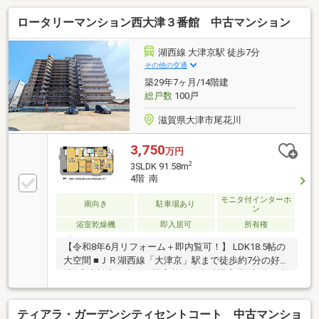
ロータリーマンション西大津３番館 中古マンション
湖西線 大津京駅 徒歩7分
その他の交通
築29年7ヶ月/14階建
総戸数
100戸
滋賀県大津市尾花川
3,750
万円
2
3SLDK 91.58m
4階 南
モニタ付インターホ
南向き
駐車場あり
ン
浴室乾燥機
即入居可
所有権
【令和8年6月リフォーム＋即内覧可！】 LDK18.5帖の
大空間 ■ＪＲ湖西線「大津京」駅まで徒歩約7分の好立
地■家事効率の上がる浴室乾燥や食洗機完備■収納や書
斎など多目的に使える納戸付き
ティアラ・ガーデンシティセントコート 中古マンショ