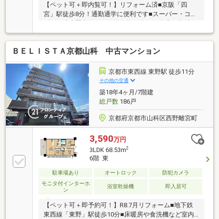
【ペット可＋即内覧可！】リフォーム済■京阪「四
宮」駅徒歩8分！通勤通学に便利です■スーパー・コン
ビニが徒歩圏内にありお買い物も楽々♪■各室に収納が
ありお部屋をすっきりとお使いいただけます
ＢＥＬＩＳＴＡ京都山科 中古マンション
京都市東西線 東野駅 徒歩11分
その他の交通
築18年4ヶ月/7階建
総戸数
186戸
京都府京都市山科区西野離宮町
3,590
万円
2
3LDK 68.53m
6階 東
駐車場あり
オートロック
防犯カメラ
モニタ付インターホ
浴室乾燥機
即入居可
ン
【ペット可＋即予約可！】R8.7月リフォーム■地下鉄
東西線「東野」駅徒歩10分■床暖房や食洗機など室内