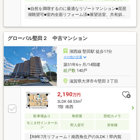
■自然を満喫するのに最適なリゾートマンション■琵琶
湖眺望可■室内全面リフォーム済■展望浴室、共有娯楽
室など共有施設も充実大津市の自然豊かな環境でリゾ
ートを楽しむ拠点としての活用はいかがでしょうか？
夏の琵琶湖はもちろん、京都・大坂方面から福井方面
グローバル堅田２ 中古マンション
への小旅行の休憩地点として、琵琶湖そばの好環境に
あります。敷地内駐車場無料、ベランダから琵琶湖パ
ンラマ眺望、通路側からは比良山系、内装はリフォー
湖西線 堅田駅 徒歩17分
ムされ、ゆったりワンルーム仕様となっております。
その他の交通
詳細は地元に詳しいＬＩＸＩＬ不動産ショップ ピアラ
築31年6ヶ月/14階建
イフのマンション担当、岸田までお気軽にご相談くだ
総戸数
140戸
さい。
滋賀県大津市今堅田３丁目
2,190
万円
2
3LDK 68.53m
7階 南西
駐車場あり
角部屋
防犯カメラ
モニタ付インターホ
即入居可
所有権
ン
【R8年7月リフォーム！南西角住戸の3LDK！即内覧