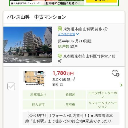
パレス山科 中古マンション
東海道本線 山科駅 徒歩7分
その他の交通
築44年8ヶ月/11階建
総戸数
53戸
京都府京都市山科区竹鼻堂ノ前
町
1,780
万円
2
2LDK 68.53m
8階 西
モニタ付インターホ
駐車場あり
角部屋
ン
リフォームリノベー
即入居可
所有権
ション
【令和8年7月リフォーム+即内覧可！】■JR東海道本
線「山科駅」まで徒歩7分の好立地■家族でゆったり寛
げる約18.0帖の広々LDK■11階建て8階西南角部屋につ