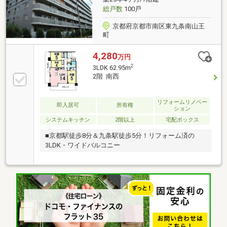
総戸数
100戸
京都府京都市南区東九条南山王
町
4,280
万円
2
3LDK 62.95m
2階 南西
リフォームリノベー
即入居可
所有権
ション
システムキッチン
2階以上
宅配ボックス
■京都駅徒歩8分＆九条駅徒歩5分！リフォーム済の
3LDK・ワイドバルコニー