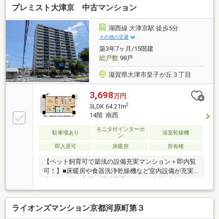
プレミスト大津京 中古マンション
湖西線 大津京駅 徒歩5分
その他の交通
築3年7ヶ月/15階建
総戸数
98戸
滋賀県大津市皇子が丘３丁目
3,698
万円
2
3LDK 64.21m
14階 南西
モニタ付インターホ
駐車場あり
浴室乾燥機
ン
即入居可
床暖房
所有権
【ペット飼育可で築浅の設備充実マンション＋即内覧
可！】■床暖房や食器洗浄乾燥機など室内設備が充実■
暮らしを彩る家具や照明器具付きの住空間■大切なペ
ットと一緒に新生活をスタート
ライオンズマンション京都河原町第３