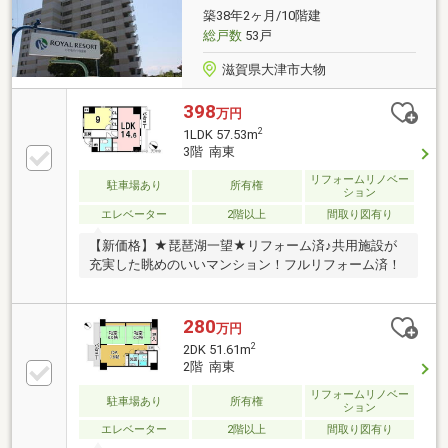
築38年2ヶ月/10階建
総戸数
53戸
滋賀県大津市大物
398
万円
2
1LDK 57.53m
3階 南東
リフォームリノベー
駐車場あり
所有権
ション
エレベーター
2階以上
間取り図有り
【新価格】★琵琶湖一望★リフォーム済♪共用施設が
充実した眺めのいいマンション！フルリフォーム済！
280
万円
2
2DK 51.61m
2階 南東
リフォームリノベー
駐車場あり
所有権
ション
エレベーター
2階以上
間取り図有り