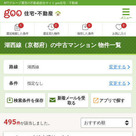
NTTグループ運営の不動産総合サイト goo住宅・不動産
1
0
0
0
最近検索した条件
最近見た物件
保存した条件
お気に入り
湖西線（京都府）の中古マンション 物件一覧
路線
変更する
湖西線
条件
変更する
指定なし
新着メールを受
検索条件を保存
アプリで探す
取る
495
件
が該当しました。