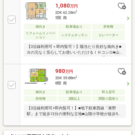
1,080
万円
2
2DK 62.28m
5階 南
南向き
駐車場あり
所有権
リフォームリノベー
システムキッチン
エレベーター
ション
【3沿線利用可＋即内覧可！】陽当たり良好な南向き■
火の元なく安心してお使いいただけるＩＨコンロ■山
階小学校徒歩5分、安祥寺中学校徒歩1分と通学安心な
距離■内装・設備リフォーム歴あり！
980
万円
2
3DK 59.88m
8階 南
南向き
駐車場あり
即入居可
所有権
2階以上
間取り図有り
【3沿線利用可+即内覧可！】■地下鉄東西線「東野
駅」まで徒歩12分の便利な立地■山階小学校が徒歩5分
の距離でお子様の登下校も安心■スーパーやコンビニ
が徒歩10分圏内でお買い物にも大変便利