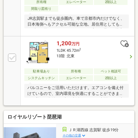
所有権
エレベーター
2階以上
間取り図有り
JR志賀駅までも徒歩圏内。車で京都市内だけでなく、
日本海側へもアクセル可能な立地。居住用としても、
リゾート用としてもおすすめです。窓から見える比良
山系も四季折々で見せる姿が異なり、自然を身近に感
じる事ができる住まいです。
1,200
万円
2
1LDK 45.72m
13階 北東
駐車場あり
所有権
ペット相談可
システムキッチン
エレベーター
2階以上
バルコニーをご活用いただけます。エアコンを備え付
けているので、室内環境を快適にすることができます
よ。美しい街並みの中で生活できるのは大型タウン内
だがらです。信頼と実績を誇るLIXIL不動産ショップ ピ
アライフがお客様の住まい探しをしっかりとサポート
ロイヤルリゾート琵琶湖
致します。ご希望の条件などがあれば、ぜひお聞かせ
下さい。
ＪＲ湖西線 志賀駅 徒歩19分
その他の交通