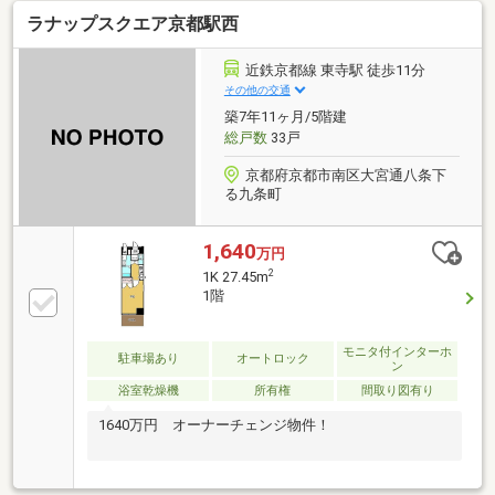
ます。
ラナップスクエア京都駅西
近鉄京都線 東寺駅 徒歩11分
その他の交通
築7年11ヶ月/5階建
総戸数
33戸
京都府京都市南区大宮通八条下
る九条町
1,640
万円
2
1K 27.45m
1階
モニタ付インターホ
駐車場あり
オートロック
ン
浴室乾燥機
所有権
間取り図有り
1640万円 オーナーチェンジ物件！