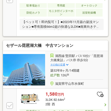
駐車場あり
専用庭
オートロック
モニタ付インターホ
防犯カメラ
浴室乾燥機
ン
【ペット可！即内覧可！】■2023年11月築の築浅マン
ション■専有面積66m2超の快適な2LDK■南東向きテラ
スと専用庭付き住戸■床暖房や食洗機など充実の設備
セザール琵琶湖大橋 中古マンション
湖西線 堅田駅 バス10分/「琵琶湖
大橋東詰」バス停 停歩5分
その他の交通
築32年8ヶ月/14階建
総戸数
126戸
滋賀県守山市水保町
1,580
万円
2
3LDK 82.64m
2階 西