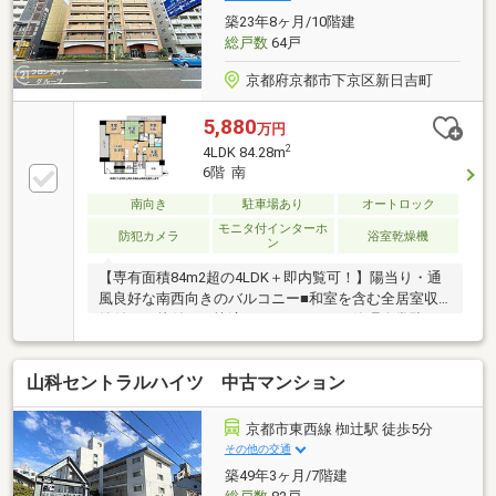
築23年8ヶ月/10階建
総戸数
64戸
京都府京都市下京区新日吉町
5,880
万円
2
4LDK 84.28m
6階 南
南向き
駐車場あり
オートロック
モニタ付インターホ
防犯カメラ
浴室乾燥機
ン
【専有面積84m2超の4LDK＋即内覧可！】陽当り・通
風良好な南西向きのバルコニー■和室を含む全居室収
納付きで片付けも快適■オートロックと管理人常駐で
安心の管理体制
山科セントラルハイツ 中古マンション
京都市東西線 椥辻駅 徒歩5分
その他の交通
築49年3ヶ月/7階建