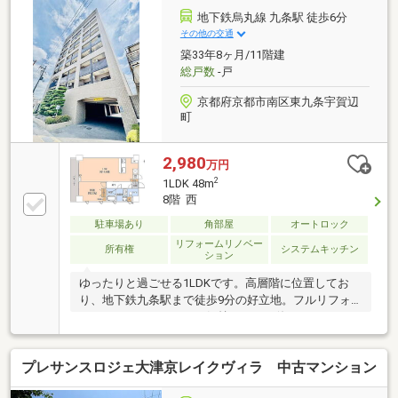
地下鉄烏丸線 九条駅 徒歩6分
その他の交通
築33年8ヶ月/11階建
総戸数
-戸
京都府京都市南区東九条宇賀辺
町
2,980
万円
2
1LDK 48m
8階 西
駐車場あり
角部屋
オートロック
リフォームリノベー
所有権
システムキッチン
ション
ゆったりと過ごせる1LDKです。高層階に位置してお
り、地下鉄九条駅まで徒歩9分の好立地。フルリフォ
ームされており、すべて気持ちよくお使いいただけま
す。
プレサンスロジェ大津京レイクヴィラ 中古マンション