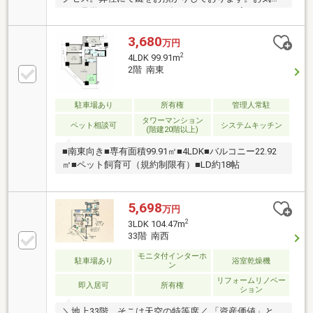
にご見学ください。■2026年6月リフォーム完了システ
ムキッチン入替 (ガラストップコンロ、食洗機、浄水
器一体型水栓)/トイレ入替(ウォシュレット一体型トイ
3,680
万円
レ)/ユニットバス入替(電気式浴室暖房乾燥機)/洗面化
2
4LDK 99.91m
粧台入替/ 壁・天井クロス貼替/玄関(長尺シート貼
2階 南東
替)/建具新調/遮音フローリング貼替/幅木貼替 取付/
畳新調、襖貼替/洗濯水栓・パン交換/分電盤交換 コ
ンセント・スイッチ、給気口交換/LEDダウンライト交
駐車場あり
所有権
管理人常駐
換/各居室照明器具設置/ハウスクリーニング
タワーマンション
ペット相談可
システムキッチン
(階建20階以上)
■南東向き■専有面積99.91㎡■4LDK■バルコニー22.92
㎡■ペット飼育可（規約制限有）■LD約18帖
5,698
万円
2
3LDK 104.47m
33階 南西
モニタ付インターホ
駐車場あり
浴室乾燥機
ン
リフォームリノベー
即入居可
所有権
ション
＼地上33階、そこは天空の特等席／ 「資産価値」と