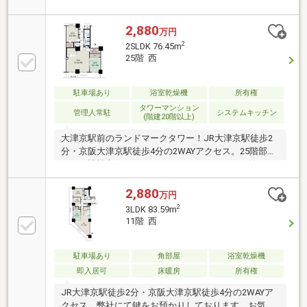
用可、エレベーター、自走式駐車場、宅配ボックス、
システムキッチン、浴室乾燥機、和室、シャワー付洗
面化粧台、２４時間ゴミ出し可、ワイドバルコニー、
2,880
万円
温水洗浄便座、ＴＶモニタ付インターホン、２４時間
2
2SLDK 76.45m
有人管理、駐輪場、バイク置場
25階 西
駐車場あり
浴室乾燥機
所有権
タワーマンション
管理人常駐
システムキッチン
(階建20階以上)
大津京駅前のランドマークタワー！JR大津京駅徒歩2
分・京阪大津京駅徒歩4分の2WAYアクセス。25階部分
につき眺望良好。ウォークインクローゼット・納戸・
押入れと収納力の高い帆部屋です。弊社にて鍵をお預
かりしております。お気軽にご見学ください。■JR大
2,880
万円
津京駅 徒歩2分■京阪大津京駅 徒歩約4分■25階部
2
3LDK 83.59m
分・眺望良好■陽当り良好■納戸・ウォークインクロー
11階 西
ゼット■ペット飼育可能(規約の制限有)■オートロッ
ク・宅配ロッカー■給湯器交換(2023年1月)■充実の周
辺環境 ファミリーマート大津京駅前店約40ｍ／セ
駐車場あり
角部屋
浴室乾燥機
ブンイレブン大津京駅前店約110ｍ／バロー茶が崎店
即入居可
床暖房
所有権
約490ｍ／ブランチ大津京約960ｍ／業務スーパ
JR大津京駅徒歩2分・京阪大津京駅徒歩4分の2WAYア
クセス。弊社にて鍵をお預かりしております。お気軽