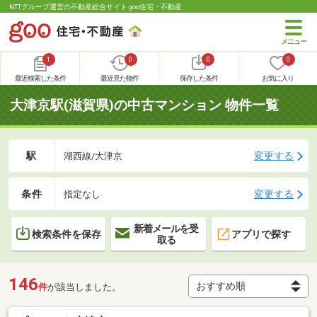
NTTグループ運営の不動産総合サイト goo住宅・不動産
1
0
0
0
最近検索した条件
最近見た物件
保存した条件
お気に入り
大津京駅(滋賀県)の中古マンション 物件一覧
駅
変更する
湖西線/大津京
条件
変更する
指定なし
新着メールを受
検索条件を保存
アプリで探す
取る
146
件
が該当しました。