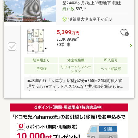
築24年8ヶ月/地上38階地下1階建
総戸数
587戸
滋賀県大津市皇子が丘３
5,399
万円
2
3LDK 89.9m
30階 東
駐車場あり
浴室乾燥機
即入居可
リフォームリノベー
所有権
ペット相談可
ション
■JR湖西線「大津京」駅徒歩2分■365日24時間有人管
理で安心♪■フィットネスジムなど共用部分施設も充
実！■ペット飼育可（規約による制限有り）■2026年3
月中旬リフォーム済 キッチン・浴室・洗面所・トイ
レ新調 フローリング張替（LDK・洋室全室・廊
下）、クッションフロア張替（洗面所・トイレ） フ
ロアタイル張替（玄関土間）、クロス張替（壁・天
井）、ハウスクリーニング■30階のため眺望・通風・
日当たり良好！■空家のため即引渡し可能です♪お気軽
にお問い合わせください♪【周辺環境】「バロー茶が