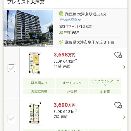
プレミスト大津京
湖西線 大津京駅 徒歩6分
その他の交通
築3年7ヶ月/15階建
総戸数
98戸
滋賀県大津市皇子が丘３丁目
3,698
万円
2
3LDK 64.12m
14階 南西
モニタ付インターホ
駐車場あり
オートロック
ン
浴室乾燥機
床暖房
所有権
3,600
万円
2
3LDK 64.21m
7階 南西