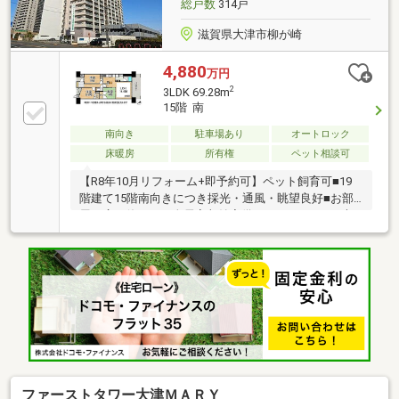
総戸数
314戸
滋賀県大津市柳が崎
4,880
万円
2
3LDK 69.28m
15階 南
南向き
駐車場あり
オートロック
床暖房
所有権
ペット相談可
【R8年10月リフォーム+即予約可】ペット飼育可■19
階建て15階南向きにつき採光・通風・眺望良好■お部
屋を広く使える！全居室収納完備■マックスバリュ大
津京店まで徒歩5分でお買い物に便利
ファーストタワー大津ＭＡＲＹ