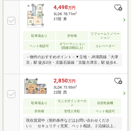
が弾む対面式キッチン・全居室に加え、廊下にも収納
を確保・24時間管理員常駐・ペット飼育可(規約有)▼
4,498
万円
設備・食洗機・浄水器・浴室乾燥機▼2024年7月室内
2
3LDK 78.71m
リフォーム済【交換】キッチン、UB、洗面化粧台 等
21階 東
【張替】全室クロス、襖、障子 等【その他】畳表替、
ウッドタイル上替(LDK・各洋室・廊下)■ ご希望の住ま
い探しをお手伝いします ━━━━━・・・物件の詳
リフォームリノベー
駐車場あり
所有権
ション
細・ご相談はお気軽にお問い合わせください。
タワーマンション
ペット相談可
エレベーター
(階建20階以上)
－物件のおすすめポイント－▼立地・JR湖西線「大津
京」駅 徒歩2分・京阪石坂線「京阪大津京」駅 徒歩4
分▼特徴・LDと主寝室がバルコニーに面した設計・作
業に集中しやすい独立型キッチン・足を伸ばして寛げ
る約4.5帖がLDに隣接・24時間ゴミ出し可能・宅配ボ
2,850
万円
ックス有▼2024年5月室内リフォーム内容【交換】浴
2
3LDK 73.93m
室、トイレ 等【貼替】クロス(LDK・洋室2室・和室・
22階 西
廊下)、フローリング(LD・洋室2室・廊下)【その他】
LDを約13.4帖から約14.9帖へ変更■ ご希望の住まい探
モニタ付インターホ
駐車場あり
浴室乾燥機
ン
しをお手伝いします ━━━━━・・・物件の詳細・ご
所有権
管理人常駐
ペット相談可
相談はお気軽にお問い合わせください。
現在賃貸中（契約条件などはお問い合わせくださ
い） セキュリティ充実、ペット相談、２沿線以上利