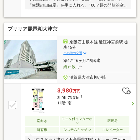
「生活の自由度」を手に入れる。100㎡超の開放的空
間が、日常の一部に。■新築より賢い「トータルコー
ディネート」 プロ厳選の家具・照明・エアコン付。初
期費用を抑え、入居したその日からラグジュアリーな
ブリリア琵琶湖大津京
生活が。■2025年5月 デザインリノベ完成 ・お風呂、
キッチン、洗面化粧台、トイレ新調（お風呂はゆとり
の1620大型バス採用） ・フロアタイル＆建具塗装でモ
京阪石山坂本線 近江神宮前駅 徒
ダンな内装へ ・リビング造作棚や洗面ニッチなど収納
歩16分
充実 ・京阪「大津京」徒歩4分／ペット飼育可JR「大
その他の交通
津京」駅徒歩2分。 この「眺望」という資産を、ぜひ
築17年6ヶ月/19階建
総戸数
-戸
滋賀県大津市柳が崎
3,980
万円
2
3LDK 73.31m
11階 南
モニタ付インターホ
南向き
床暖房
ン
所有権
システムキッチン
エレベーター
＼ハウスドゥ大津京／★高層階11階・ビューバス付★