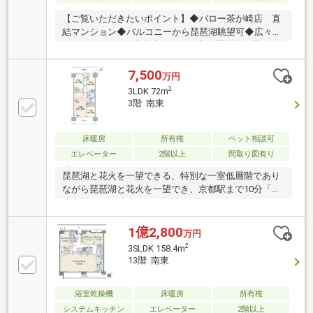
【ご覧いただきたいポイント】◆バロー茶が崎店 直
結マンション◆バルコニーから琵琶湖眺望可◆広々約
79.46㎡・4LDKの南東南西角住戸◆食器洗乾燥機付キ
ッチン◆浴室暖房乾燥機付1618ユニットバス◆冬場に
嬉しい床暖房付(リビング・ダイニング)◆外部月極駐
7,500
万円
車場(徒歩約5分)ご紹介可能！【日常生活に便利な周辺
2
3LDK 72m
環境】◆JR大津京駅 歩7分◆京阪大津京駅 歩8分
3階 南東
◆バロー茶が崎店 歩1分◆サンドラッグ茶が崎店
歩2分◆BRANCH大津京 歩10分【マンションおすす
めポイント】◆24時間ゴミ出し可◆宅配ボックス完備
床暖房
所有権
ペット相談可
◆ペット飼育可(別途規約有)
エレベーター
2階以上
間取り図有り
琵琶湖と花火を一望できる、特別な一室低層階であり
ながら琵琶湖と花火を一望でき、京都駅まで10分「大
津京駅」から徒歩7分の希少性の高い物件。水面のき
らめきを身近に感じる、プレサンスレジェンド琵琶湖
ならではの贅沢なロケーションです。＜共用施設＞コ
1億2,800
万円
ンシェルジュサービス・ペット専用足洗い場フィット
2
3SLDK 158.4m
ネスルーム・パーティルーム〇JR湖西線「大津京」
13階 南東
駅 徒歩7分ライフインフォメーション・バロー茶が
崎店・・・約180ｍ・サンドラッグ茶が崎店・・・約
浴室乾燥機
床暖房
所有権
150ｍ・京都銀行西大津支店・・・約540ｍ・セブンイ
レブン大津松山町店・・・約350ｍ
システムキッチン
エレベーター
2階以上