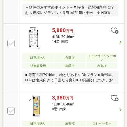
－物件のおすすめポイント－▼特徴・琵琶湖湖畔に佇
む大規模レジデンス・専有面積158.4平米、全居室6帖
以上・動線が短いL字型キッチン・2箇所のWIC等、随
所に収納を確保・LD・浴室・バルコニーから琵琶湖を
望めます(天候による)・びわ湖大花火大会観覧可(季
5,880
万円
節・天候等による)・ゲストルーム等の共用施設有(一
2
4LDK 79.46m
部有償)・ペット飼育可(規約有)・24時間ゴミ出し可▼
14階 南東
設備・床暖房(LD)・浴室1822サイズ・2ボウル洗面
台・浴室換気暖房乾燥機・スロップシンク■ ご希望の
住まい探しをお手伝いします ━━━━━・・・物件の
モニタ付インターホ
駐車場あり
角部屋
ン
詳細・ご相談はお気軽にお問い合わせください。
浴室乾燥機
床暖房
所有権
■ 専有面積79.46㎡、ゆとりある4LDKプラン■ 角部屋、
LDKは南東向きで日当たり良好■ 14階部分につき、お
部屋から琵琶湖を望む開放的な眺望■ 玄関壁面にはオ
プションでエコカラットを追加■ LDK・和室の窓には
UVカット＆遮熱効果のあるガラスフィルムを施工済み
3,380
万円
■ ディスポーザー付き■ ガス温水式床暖房「ヌック」■
2
1LDK 50.48m
住宅性能評価書を取得【共用施設】・エントランスラ
8階 南東
ウンジ・フィットネスルーム・パーティルーム・キッ
ズルーム・屋上テラス・ペット足洗い場・ゴミ置き場
(24時間365日ゴミ出し可能)
駐車場あり
所有権
エレベーター