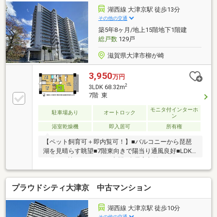
湖西線 大津京駅 徒歩13分
その他の交通
築5年8ヶ月/地上15階地下1階建
総戸数
129戸
滋賀県大津市柳が崎
3,950
万円
2
3LDK 68.32m
7階 東
モニタ付インターホ
駐車場あり
オートロック
ン
浴室乾燥機
即入居可
所有権
【ペット飼育可＋即内覧可！】■バルコニーから琵琶
湖を見晴らす眺望■7階東向きで陽当り通風良好■LDK
は約15.5帖のゆとりある空間■全居室収納やウォークイ
ンクローゼットですっきり収納
プラウドシティ大津京 中古マンション
湖西線 大津京駅 徒歩10分
その他の交通