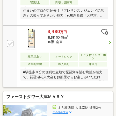
2階以上
間取り図有り
住まいのプロがご紹介！『プレサンスレジェンド琵琶
湖』の知っておきたい魅力！●JR湖西線「大津京」駅
まで徒歩9分の立地です。●総戸数486戸、地上15階建
マンション8階部分の住戸。●専有面積50.48㎡の
「1LDK」。●LDKは約14.0帖、キッチンは対面式で
3,480
万円
す。●洋室は約6.5帖の広さ。寝室など、用途に合わせ
2
1LDK 50.48m
て利用可能です。●バルコニーにスロップシンク有。●
10階 南東
玄関は、シューズボックスとアルコーブ付きです。●
周辺環境・バロー茶が崎店：徒歩4分(約290m)・セブ
ンイレブン大津松山町店：徒歩5分(約360m)・サンド
モニタ付インターホ
駐車場あり
オートロック
ン
ラッグ茶が崎店：徒歩4分(約300m)
浴室乾燥機
即入居可
床暖房
■駅徒歩８分の便利な立地で琵琶湖を望む眺望が魅力
で、琵琶湖花火大会もお部屋からお楽しみいただけま
す♪■２０２５年にクロス・床（洗面・トイレ）は張替
済みで、食器棚・エアコン付きで、室内は大変キレイ
です！
ファーストタワー大津ＭＡＲＹ
ＪＲ湖西線 大津京駅 徒歩2分
その他の交通