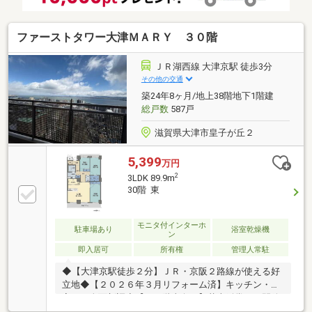
崎店」まで徒歩7分「ファミリーマート大津京駅前
店」まで徒歩3分「BRANCH大津京」まで徒歩12分
ファーストタワー大津ＭＡＲＹ ３０階
ＪＲ湖西線 大津京駅 徒歩3分
その他の交通
築24年8ヶ月/地上38階地下1階建
総戸数
587戸
滋賀県大津市皇子が丘２
5,399
万円
2
3LDK 89.9m
30階 東
モニタ付インターホ
駐車場あり
浴室乾燥機
ン
即入居可
所有権
管理人常駐
◆【大津京駅徒歩２分】ＪＲ・京阪２路線が使える好
立地◆【２０２６年３月リフォーム済】キッチン・浴
室など全面新調◆【３０階東向き】花火鑑賞可の開放
感ある眺望が自慢◆お問い合わせ・内見予約はお気軽