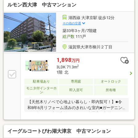
ルモン西大津 中古マンション
湖西線 大津京駅 徒歩12分
その他の交通
築33年3ヶ月/7階建
総戸数
111戸
滋賀県大津市柳川２丁目
1,898
万円
2
3LDK 71.3m
1階 北
駐車場あり
専用庭
オートロック
モニタ付インターホ
即入居可
所有権
ン
【天然木リノベで心地よい暮らし・即内覧可！】■令
和8年6月リフォーム済みのきれいな室内■ガーデニン
グを楽しめる専用庭付きの3LDK■全居室に収納スペー
スを確保しお部屋もすっきり片付きます
イーグルコートびわ湖大津京 中古マンション