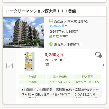
斎など多目的に使える納戸付き
ロータリーマンション西大津ＩＩＩ番館
湖西線 大津京駅 徒歩6分
その他の交通
築29年7ヶ月/14階建
総戸数
100戸
滋賀県大津市尾花川
3,750
万円
2
3SLDK 91.58m
4階
角部屋
浴室乾燥機
即入居可
所有権
システムキッチン
カウンターキッチン
■14階建ての12階部分 高層階 ■JR・京阪2WAYアクセ
ス可能 ■北東角住戸・2面バルコニーにつき日当たり良
好・通風良好 ■スーパー・コンビニ徒歩圏内で周辺環
境充実