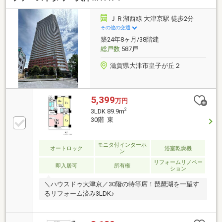
ＪＲ湖西線 大津京駅 徒歩2分
その他の交通
築24年8ヶ月/38階建
総戸数
587戸
滋賀県大津市皇子が丘２
5,399
万円
2
3LDK 89.9m
30階 東
モニタ付インターホ
オートロック
浴室乾燥機
ン
リフォームリノベー
即入居可
所有権
ション
＼ハウスドゥ大津京／30階の特等席！琵琶湖を一望す
るリフォーム済み3LDK♪