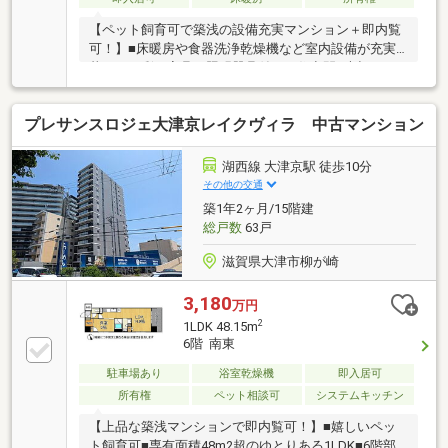
【ペット飼育可で築浅の設備充実マンション＋即内覧
可！】■床暖房や食器洗浄乾燥機など室内設備が充実■
暮らしを彩る家具や照明器具付きの住空間■大切なペ
ットと一緒に新生活をスタート
プレサンスロジェ大津京レイクヴィラ 中古マンション
湖西線 大津京駅 徒歩10分
その他の交通
築1年2ヶ月/15階建
総戸数
63戸
滋賀県大津市柳が崎
3,180
万円
2
1LDK 48.15m
6階 南東
駐車場あり
浴室乾燥機
即入居可
所有権
ペット相談可
システムキッチン
【上品な築浅マンションで即内覧可！】■嬉しいペッ
ト飼育可■専有面積48m2超のゆとりある1LDK■6階部