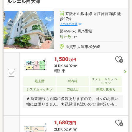
ルシエル西大津
京阪石山坂本線 近江神宮前駅 徒
歩17分
その他の交通
築45年6ヶ月/5階建
総戸数
-戸
滋賀県大津市柳が崎
1,580
万円
2
3LDK 64.92m
5階 東
リフォームリノベー
最上階
所有権
ション
システムキッチン
2階以上
間取り図有り
★商業施設も近隣に多数ありますので、日々のお買い
物には困りません。★琵琶湖も近いので湖畔沿いもお
散歩できます♪★リフォーム済みのため、即入居が可
能です。是非一度素敵な室内をご体感ください！
1,680
万円
2
2LDK 62.91m