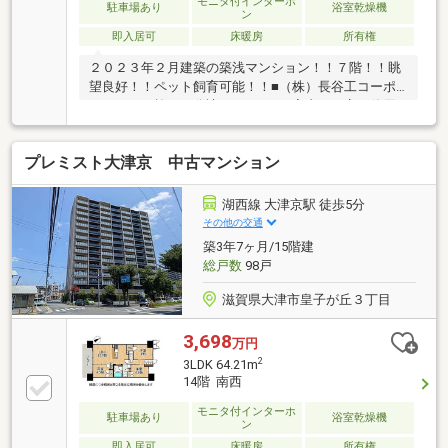
モニタ付インターホ
駐車場あり
浴室乾燥機
ン
即入居可
床暖房
所有権
２０２３年２月建築の築浅マンション！！７階！！眺
望良好！！ペット飼育可能！！■（株）長谷工コーポ
レーション施工の分譲マンション■室内は丁寧に使用
されています■南西向きバルコニーにつき日当たり・
通風良好■２４時間ゴミ捨て可能■床暖房（リビングダ
プレミスト大津京 中古マンション
イニング）・浴室乾燥暖房機（ミストサウナ機能
付）・食器洗乾燥機■掃除や植栽の水やりなどに便利
なスロップシンク有り■ＴＶモニター付きインターホ
湖西線 大津京駅 徒歩5分
ン■全居室複層ガラス■共用部分に宅配ボックスあり■
その他の交通
生活利便施設徒歩圏内にあり■空室につき内見可能で
築3年7ヶ月/15階建
す※ペット飼育可能には規約制限がございます。
総戸数
98戸
滋賀県大津市皇子が丘３丁目
3,698
万円
2
3LDK 64.21m
14階 南西
モニタ付インターホ
駐車場あり
浴室乾燥機
ン
即入居可
床暖房
所有権