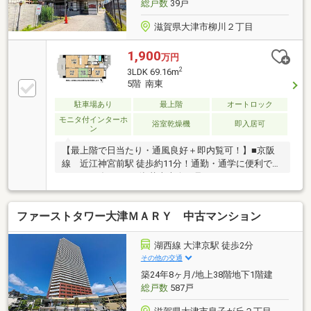
総戸数
39戸
滋賀県大津市柳川２丁目
1,900
万円
2
3LDK 69.16m
5階 南東
駐車場あり
最上階
オートロック
モニタ付インターホ
浴室乾燥機
即入居可
ン
【最上階で日当たり・通風良好＋即内覧可！】■京阪
線 近江神宮前駅 徒歩約11分！通勤・通学に便利です
■ベランダからびわ湖花火大会が見えます■フレンドマ
ート徒歩約8分！利便性にいい環境です
ファーストタワー大津ＭＡＲＹ 中古マンション
湖西線 大津京駅 徒歩2分
その他の交通
築24年8ヶ月/地上38階地下1階建
総戸数
587戸