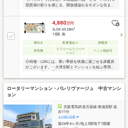
琵琶湖の彩りを感じる、開放感溢れるモダンな住ま
い！
4,880
万円
2
3LDK 69.28m
15階 南
南向き
駐車場あり
床暖房
リフォームリノベー
所有権
ペット相談可
ション
◇特徴・LDKには、寒い季節を快適に過ごせる床暖房
がございます。・大津京駅とマンションを結ぶ専用バ
スがあり通勤、通学もスムーズです！・お部屋からは
びわ湖花火大会がゆったりとお楽しみいただけます。
◇リフォーム内容・水周り新調・クロス張り替え・床
ロータリーマンション・パレリヴァージュ 中古マンシ
張り替え◇立地・志賀小学校まで徒歩約20分・皇子山
中学校まで徒歩約17分◆◇弊社が選ばれる理由◆◇
ョン
１．お金の扱い方のプロ、ファイナンシャルプランナ
ーが資金計画をサポート！２．買い替えなどにも対応
京阪電気鉄道石坂線 南滋賀駅 徒
できる売却専門チームあり！３．たくさんの銀行と繋
歩11分
がりがあるため、最も低金利になるように審査が可
その他の交通
能！
築26年4ヶ月/地上5階地下1階建