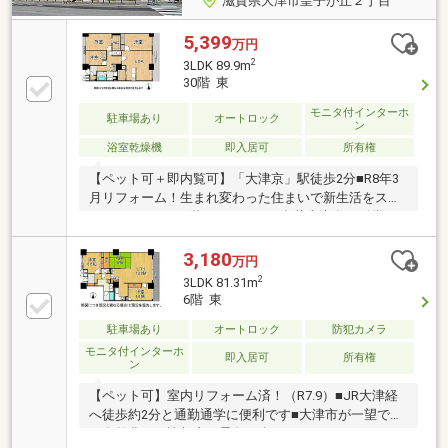
滋賀県大津市皇子が丘２丁目
5,399
万円
2
3LDK 89.9m
30階 東
モニタ付インターホ
駐車場あり
オートロック
ン
浴室乾燥機
即入居可
所有権
【ペット可＋即内覧可】「大津京」駅徒歩2分■R8年3
月リフォーム！生まれ変わった住まいで新生活をスタ
ートできます■30階のため、びわ湖花火大会が鑑賞で
きます■食洗機付きで家事の負担を減らします
3,180
万円
2
3LDK 81.31m
6階 東
駐車場あり
オートロック
防犯カメラ
モニタ付インターホ
即入居可
所有権
ン
【ペット可】室内リフォーム済！（R7.9）■JR大津経
へ徒歩約2分と通勤通学に便利です■大津市が一望でき
る自然豊かな比叡山の景色を楽しめます■イオンスタ