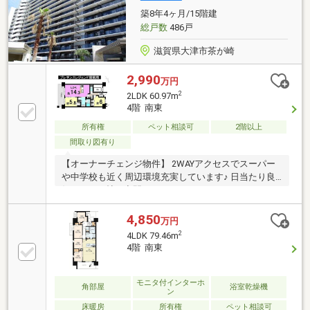
築8年4ヶ月/15階建
総戸数
486戸
滋賀県大津市茶が崎
2,990
万円
2
2LDK 60.97m
4階 南東
所有権
ペット相談可
2階以上
間取り図有り
【オーナーチェンジ物件】 2WAYアクセスでスーパー
や中学校も近く周辺環境充実しています♪ 日当たり良
好でLDK14帖の空間です
4,850
万円
2
4LDK 79.46m
4階 南東
モニタ付インターホ
角部屋
浴室乾燥機
ン
床暖房
所有権
ペット相談可