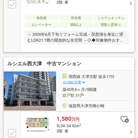
2階 東
角部屋
所有権
システムキッチン
エレベーター
2階以上
間取り図有り
～ 2026年6月下旬リフォーム完成・琵琶湖を身近に望
むLDK21.1畳の開放的な住空間 ～◇◆対象物件おすす
めポイント◆◇【令和8年6月下旬完成予定のリフォー
ム物件】 システムキッチンやユニットバス（1116）、
洗面化粧台、トイレといった主要な水回り設備を一
ルシエル西大津 中古マンション
新。 全室のクロス・建具・フロアタイルの張替や、洗
面所・トイレのCF張替など、細部まで抜かりなくリフ
ォームを行います。 【琵琶湖を望むロケーションと
湖西線 大津京駅 徒歩17分
21.1畳の大空間】バルコニー（東側）からは、滋賀の
その他の交通
象徴である「琵琶湖」を望む開放的な眺望が広がりま
築45年6ヶ月/5階建
す。
総戸数
31戸
滋賀県大津市柳が崎
1,580
万円
2
3LDK 64.92m
5階 東