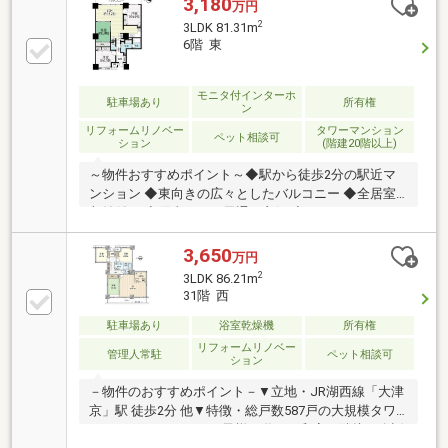
3,180
万円
2
3LDK 81.31m
6階 東
モニタ付インターホ
駐車場あり
所有権
ン
リフォームリノベー
タワーマンション
ペット相談可
ション
(階建20階以上)
～物件おすすめポイント～◆駅から徒歩2分の駅近マ
ンション ◆東向きの広々としたバルコニー ◆全居室
収納付き ◆陽当たり・風通し良好 ◆オートロックや
防犯カメラ付きで防犯設備充実 ◆ペット飼育可
◎◇――――――――――――――――――◇～周辺環境～・
3,650
万円
valor(バロー) 茶が崎店 …約420ｍ(徒歩6分)・業務ス
2
3LDK 86.21m
ーパー 西大津店 …約560ｍ(徒歩7分)・ファミリーマ
31階 西
ート 大津京駅前店 …約81ｍ(徒歩2
分)◇――――――――――――――――――◇～弊社の特徴～
駐車場あり
浴室乾燥機
所有権
◆遠方のお客様も安心のオンライン案内実施中！！◆
リフォームリノベー
管理人常駐
ペット相談可
ション
店舗内キッズスペース有◆店舗裏に駐車場有
－物件のおすすめポイント－▼立地・JR湖西線「大津
京」駅 徒歩2分 他▼特徴・総戸数587戸の大規模タワ
ーレジデンス・LDにお子様が遊べる和室が隣接・会話