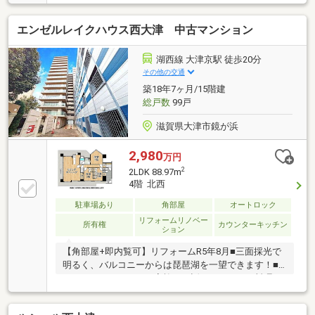
イル大津京まで徒歩3分の立地です
エンゼルレイクハウス西大津 中古マンション
湖西線 大津京駅 徒歩20分
その他の交通
築18年7ヶ月/15階建
総戸数
99戸
滋賀県大津市鏡が浜
2,980
万円
2
2LDK 88.97m
4階 北西
駐車場あり
角部屋
オートロック
リフォームリノベー
所有権
カウンターキッチン
ション
【角部屋+即内覧可】リフォームR5年8月■三面採光で
明るく、バルコニーからは琵琶湖を一望できます！■
カウンターキッチンで家族とお話ししながらお料理■
充実した収納でお部屋をすっきり使えますね