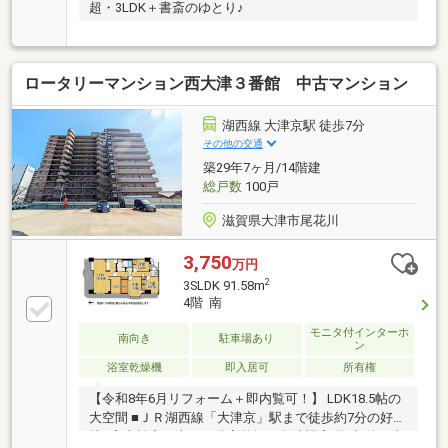
超・3LDK＋書斎のゆとり♪
ロータリーマンション西大津３番館 中古マンション
湖西線 大津京駅 徒歩7分
その他の交通
築29年7ヶ月/14階建
総戸数
100戸
滋賀県大津市尾花川
3,750
万円
2
3SLDK 91.58m
4階 南
モニタ付インターホ
南向き
駐車場あり
ン
浴室乾燥機
即入居可
所有権
【令和8年6月リフォーム＋即内覧可！】 LDK18.5帖の
大空間 ■ＪＲ湖西線「大津京」駅まで徒歩約7分の好立
地■家事効率の上がる浴室乾燥や食洗機完備■収納や書