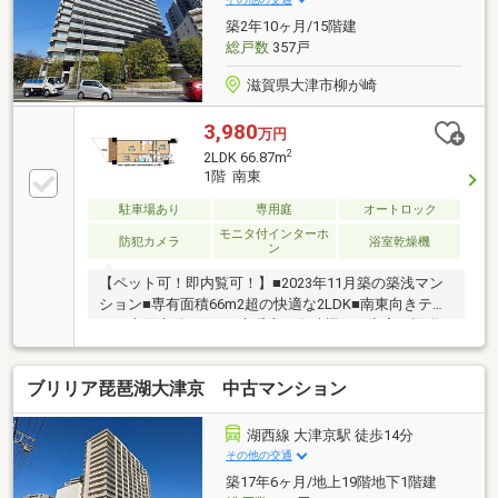
築2年10ヶ月/15階建
総戸数
357戸
滋賀県大津市柳が崎
3,980
万円
2
2LDK 66.87m
1階 南東
駐車場あり
専用庭
オートロック
モニタ付インターホ
防犯カメラ
浴室乾燥機
ン
【ペット可！即内覧可！】■2023年11月築の築浅マン
ション■専有面積66m2超の快適な2LDK■南東向きテラ
スと専用庭付き住戸■床暖房や食洗機など充実の設備
ブリリア琵琶湖大津京 中古マンション
湖西線 大津京駅 徒歩14分
その他の交通
築17年6ヶ月/地上19階地下1階建