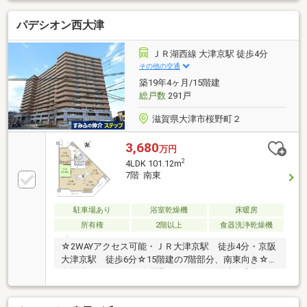
に
パデシオン西大津
ＪＲ湖西線 大津京駅 徒歩4分
その他の交通
築19年4ヶ月/15階建
総戸数
291戸
滋賀県大津市桜野町２
3,680
万円
2
4LDK 101.12m
7階 南東
駐車場あり
浴室乾燥機
床暖房
所有権
2階以上
食器洗浄乾燥機
☆2WAYアクセス可能・ＪＲ大津京駅 徒歩4分・京阪
大津京駅 徒歩6分☆15階建の7階部分、南東向き☆専
有面積：101.12㎡ ☆間取り：4LDK☆陽当り良好