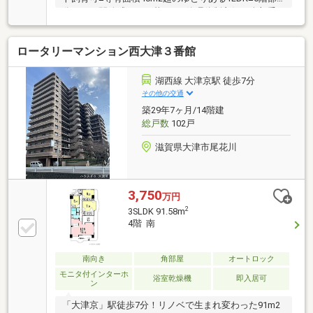
分につき開放感のある暮らし■管理体制良好な全部委
託管理の住戸
ロータリーマンション西大津３番館
湖西線 大津京駅 徒歩7分
その他の交通
築29年7ヶ月/14階建
総戸数
102戸
滋賀県大津市尾花川
3,750
万円
2
3SLDK 91.58m
4階 南
南向き
角部屋
オートロック
モニタ付インターホ
浴室乾燥機
即入居可
ン
「大津京」駅徒歩7分！リノベで生まれ変わった91m2