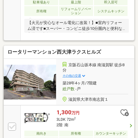
駐車場あり
最上階
即入居可
リフォームリノベー
所有権
システムキッチン
ション
【火元が安心なオール電化に改装！】■室内リフォー
ム済です■スーパー・コンビニ徒歩10分圏内と便利な
立地！■東向きバルコニーの最上階です
ロータリーマンション西大津ラクスヒルズ
京阪石山坂本線 南滋賀駅 徒歩8
分
その他の交通
築28年4ヶ月/7階建
総戸数
-戸
滋賀県大津市南志賀１
1,300
万円
2
3LDK 72m
2階 南
南向き
所有権
カウンターキッチン