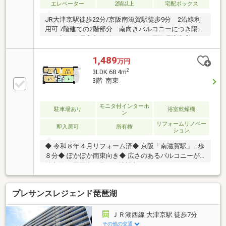
エレベーター
2階以上
宅配ボックス
JR大津京駅徒歩22分/京阪南滋賀駅徒歩9分 2沿線利
用可 7階建ての2階部分 南向きバルコニーにつき陽当
たり良好 全居室収納付き WICあり 周辺環境充実して
います
1,489
万円
2
3LDK 68.4m
3階 南東
モニタ付インターホ
駐車場あり
浴室乾燥機
ン
リフォームリノベー
即入居可
所有権
ション
◆ 令和８年４月リフォーム済◆ 京阪「南滋賀駅」…歩
８分◆ ぽかぽか南東向き◆ 広さのあるバルコニーが
魅力的！ 琵琶湖も見えて眺望良好なバルコニーです
♪◆ 宅配ボックスあり！◆ 是非一度ご内覧くださ
い！……………………リフォーム内容……………………クロス全
プレサンスレジェンド琵琶湖
面張替え（壁・天井） ・ 浴槽 ・ トイレ新調洋室カー
ペット張替え ・ フロアタイル上張り（廊下・ＬＤＫ
床）タイル上張り（玄関床） ・ 畳張替え ・ ハウスク
ＪＲ湖西線 大津京駅 徒歩7分
リーニングキッチンコンロ ・ 換気扇交換 …など
その他の交通