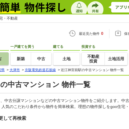
住宅・不動産
0
最近見た物件
保
一戸建てを買う
建てる
投資する
不動産
古
新築
中古
土地
土地活用
投資
賀県
>
大津市
>
京阪電気鉄道石坂線
>
近江神宮前駅の中古マンション 物件一覧
)の中古マンション 物件一覧
ン、中古分譲マンションなどの中古マンション物件をご紹介します。中古
人気のこだわり条件から物件を簡単検索。理想の物件探しをgoo住宅
更して再検索