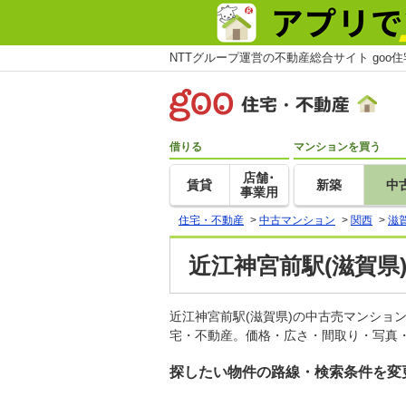
NTTグループ運営の不動産総合サイト goo
借りる
マンションを買う
店舗･
賃貸
新築
中
事業用
住宅・不動産
>
中古マンション
>
関西
>
滋
近江神宮前駅(滋賀県
近江神宮前駅(滋賀県)の中古売マンショ
宅・不動産。価格・広さ・間取り・写真・
探したい物件の路線・検索条件を変