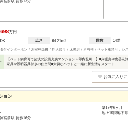
神宮前駅 徒歩13分
,698
万円
広さ
階数
14階
LDK
64.21m
2
タ付インターホン
浴室乾燥機
即入居可
床暖房
所有権
ペット相談可
シ
【ペット飼育可で築浅の設備充実マンション＋即内覧可！】■床暖房や食器洗
ト
家具や照明器具付きの住空間■大切なペットと一緒に新生活をスタート
お気に入りに
ション
築17年6ヶ月
分
地上19階地下1
神宮前駅 徒歩16分