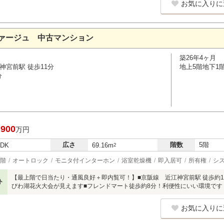
お気に入りに
ァージュ 中古マンション
築26年4ヶ月
神宮前駅 徒歩11分
地上5階地下1
分
,900
万円
広さ
階数
5階
LDK
69.16m
2
階
オートロック
モニタ付インターホン
浴室乾燥機
即入居可
所有権
シ
【最上階で日当たり・通風良好＋即内覧可！】■京阪線 近江神宮前駅 徒歩約
ト
びわ湖花火大会が見えます■フレンドマート徒歩約8分！利便性にいい環境です
お気に入りに