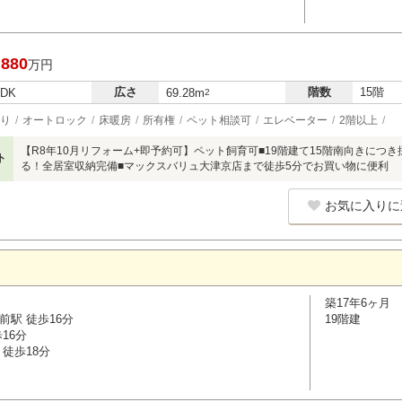
,880
万円
広さ
階数
15階
LDK
69.28m
2
り
オートロック
床暖房
所有権
ペット相談可
エレベーター
2階以上
【R8年10月リフォーム+即予約可】ペット飼育可■19階建て15階南向きにつ
ト
る！全居室収納完備■マックスバリュ大津京店まで徒歩5分でお買い物に便利
お気に入りに
築17年6ヶ月
前駅 徒歩16分
19階建
16分
徒歩18分