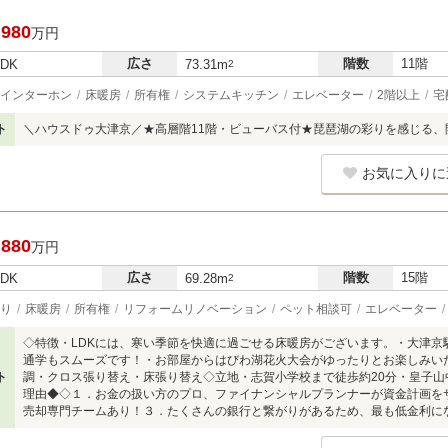
,980
万円
広さ
階数
11階
LDK
73.31m
2
インターホン
床暖房
所有権
システムキッチン
エレベーター
2階以上
宅
ト
＼ハウスドゥ大津京／★高層階11階・ビューバス付★琵琶湖の彩りを感じる、
お気に入りに
,880
万円
広さ
階数
15階
LDK
69.28m
2
り
床暖房
所有権
リフォームリノベーション
ペット相談可
エレベーター
◇特徴・LDKには、寒い季節を快適に過ごせる床暖房がございます。・大津京
通学もスムーズです！・お部屋からはびわ湖花火大会がゆったりとお楽しみい
ト
調・クロス張り替え・床張り替え◇立地・志賀小学校まで徒歩約20分・皇子山
理由◆◇１．お金の扱い方のプロ、ファイナンシャルプランナーが資金計画を
売却専門チームあり！３．たくさんの銀行と繋がりがあるため、最も低金利に