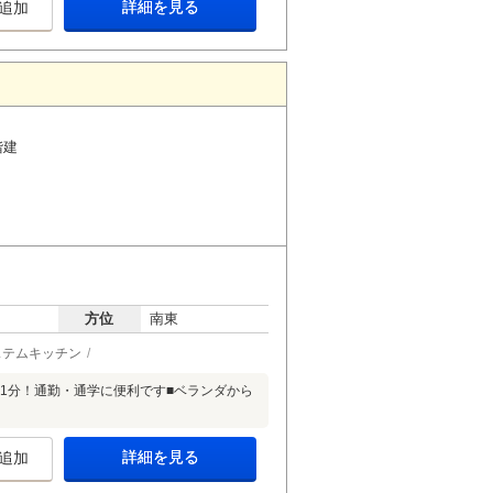
詳細を見る
追加
階建
方位
南東
ステムキッチン
11分！通勤・通学に便利です■ベランダから
詳細を見る
追加