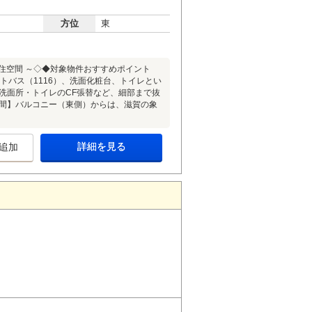
方位
東
的な住空間 ～◇◆対象物件おすすめポイント
トバス（1116）、洗面化粧台、トイレとい
洗面所・トイレのCF張替など、細部まで抜
空間】バルコニー（東側）からは、滋賀の象
詳細を見る
追加