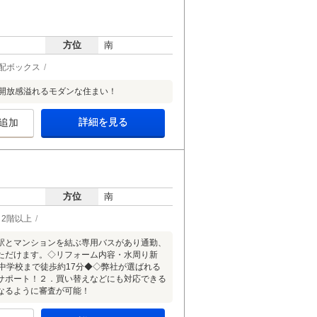
方位
南
配ボックス
開放感溢れるモダンな住まい！
詳細を見る
追加
方位
南
2階以上
駅とマンションを結ぶ専用バスがあり通勤、
ただけます。◇リフォーム内容・水周り新
中学校まで徒歩約17分◆◇弊社が選ばれる
サポート！２．買い替えなどにも対応できる
なるように審査が可能！