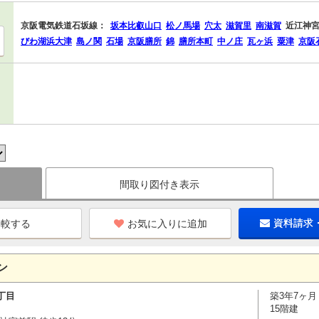
京阪電気鉄道石坂線：
坂本比叡山口
松ノ馬場
穴太
滋賀里
南滋賀
近江神
びわ湖浜大津
島ノ関
石場
京阪膳所
錦
膳所本町
中ノ庄
瓦ヶ浜
粟津
京阪
間取り図付き表示
お気に入りに追加
資料請求
ン
丁目
築3年7ヶ月
15階建