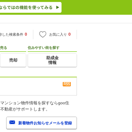
0
0
存した検索条件
お気に入り
売る
住みやすい街を探す
助成金
売却
情報
マンション物件情報を探すならgoo住
・不動産がサポートします。