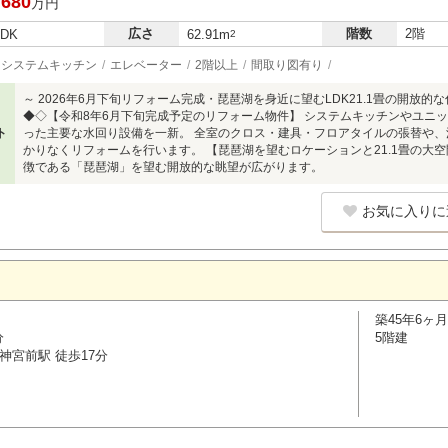
,680
万円
広さ
階数
2階
LDK
62.91m
2
システムキッチン
エレベーター
2階以上
間取り図有り
～ 2026年6月下旬リフォーム完成・琵琶湖を身近に望むLDK21.1畳の開放
◆◇【令和8年6月下旬完成予定のリフォーム物件】 システムキッチンやユニッ
ト
った主要な水回り設備を一新。 全室のクロス・建具・フロアタイルの張替や、
かりなくリフォームを行います。 【琵琶湖を望むロケーションと21.1畳の大
徴である「琵琶湖」を望む開放的な眺望が広がります。
お気に入りに
築45年6ヶ月
分
5階建
神宮前駅 徒歩17分