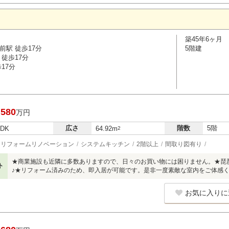
築45年6ヶ月
前駅 徒歩17分
5階建
徒歩17分
17分
,580
万円
広さ
階数
5階
LDK
64.92m
2
リフォームリノベーション
システムキッチン
2階以上
間取り図有り
★商業施設も近隣に多数ありますので、日々のお買い物には困りません。★琵
ト
♪★リフォーム済みのため、即入居が可能です。是非一度素敵な室内をご体感
お気に入りに