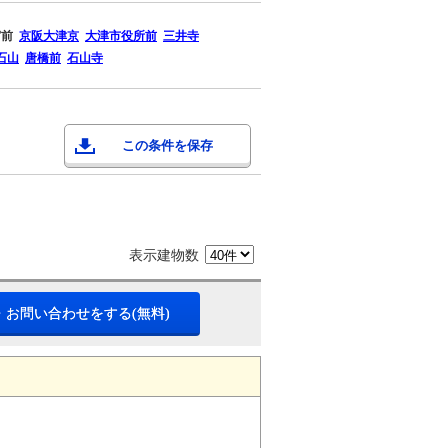
宮前
京阪大津京
大津市役所前
三井寺
石山
唐橋前
石山寺
この条件を保存
表示建物数
・お問い合わせをする(無料)