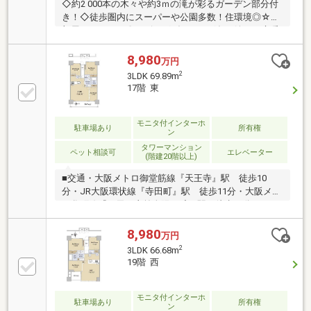
◇約2 000本の木々や約3ｍの滝が彩るガーデン部分付
き！◇徒歩圏内にスーパーや公園多数！住環境◎☆お
部屋POINT―――〇リビングダイニング冬に嬉しい床暖
房完備◎〇キッチン家事軽減に役立つ設備仕様（ディ
スポーザー・食器洗浄乾燥機・浄水器）〇浴室ミスト
8,980
万円
機能付浴室暖房乾燥機搭載！〇収納各居室収納充実
2
3LDK 69.89m
☆☆共用施設―――〇エントランスホール〇コミュニテ
17階 東
ィラウンジ〇ライブラリーコーナー☆特徴・詳細―――
〇近隣施設あべのハルカス四天王寺病院天王寺公園
モニタ付インターホ
駐車場あり
所有権
ン
タワーマンション
ペット相談可
エレベーター
(階建20階以上)
■交通・大阪メトロ御堂筋線『天王寺』駅 徒歩10
分・JR大阪環状線『寺田町』駅 徒歩11分・大阪メト
ロ谷町線『四天王寺前夕陽ヶ丘』駅 徒歩11分■2025
年8月建築■ペット飼育可（規約による規制有）■現
況：空室【不動産のご購入を検討されている皆様へ】
8,980
万円
間取図面や写真では判断出来ない部分もありますの
2
3LDK 66.68m
で、まずは是非【現地】をご覧下さい。
19階 西
モニタ付インターホ
駐車場あり
所有権
ン