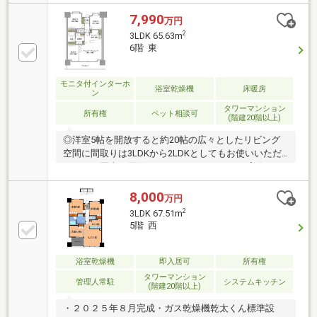
ーナー/リラックスコーナー/ライブラリーコーナ
ー）・ペット飼育可能（規約制限有）・バルコニー面
7,990
万円
積はバルコニーのSR面積1.16㎡を含
2
3LDK 65.63m
6階 東
モニタ付インターホ
浴室乾燥機
床暖房
ン
タワーマンション
所有権
ペット相談可
(階建20階以上)
◎洋室5帖を開放すると約20帖の広々としたリビング
空間に間取りは3LDKから2LDKとしてもお使いいただ
けます。写真や図面だけでは伝わりにくい、実際の日
当たりや周辺環境、お部屋の広さや空間の心地よさ
を、ぜひ現地でご体感ください♪ご家族の暮らしに合
8,000
万円
った住まいを、より具体的にイメージしていただける
2
3LDK 67.51m
か思います。ぜひ住まい選びのひとつの参考として、
5階 西
お気軽にご見学ください。お買い物には、あべのハル
カスやあべのキューズモールが便利です♪お散歩に
は、てんしばや天王寺動物園、総本山四天王寺など、
浴室乾燥機
即入居可
所有権
気軽に足を運べる充実した住環境です。◎聖和小学校
タワーマンション
管理人常駐
システムキッチン
(階建20階以上)
まで徒歩6分◎天王寺中学校まで徒歩8分
・２０２５年８月完成・ガス乾燥機乾太くん標準設