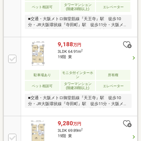
タワーマンション
ペット相談可
エレベーター
(階建20階以上)
■交通・大阪メトロ御堂筋線『天王寺』駅 徒歩10
分・JR大阪環状線『寺田町』駅 徒歩11分・大阪メト
ロ谷町線『四天王寺前夕陽ヶ丘』駅 徒歩11分■2025
年8月建築■ペット飼育可（規約による規制有）■現
況：空室【不動産のご購入を検討されている皆様へ】
9,188
万円
間取図面や写真では判断出来ない部分もありますの
2
3LDK 64.91m
で、まずは是非【現地】をご覧下さい。
19階 東
モニタ付インターホ
駐車場あり
所有権
ン
タワーマンション
ペット相談可
エレベーター
(階建20階以上)
■交通・大阪メトロ御堂筋線『天王寺』駅 徒歩10
分・JR大阪環状線『寺田町』駅 徒歩11分・大阪メト
ロ谷町線『四天王寺前夕陽ヶ丘』駅 徒歩11分■2025
年8月建築■ペット飼育可（規約による規制有）■現
況：空室【不動産のご購入を検討されている皆様へ】
9,280
万円
間取図面や写真では判断出来ない部分もありますの
2
3LDK 69.89m
で、まずは是非【現地】をご覧下さい。
19階 東