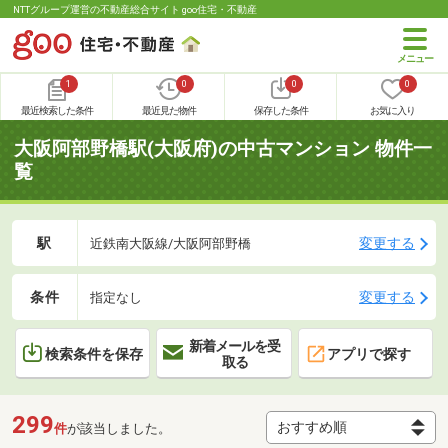
NTTグループ運営の不動産総合サイト goo住宅・不動産
1
0
0
0
最近検索した条件
最近見た物件
保存した条件
お気に入り
大阪阿部野橋駅(大阪府)の中古マンション 物件一
覧
駅
変更する
近鉄南大阪線/大阪阿部野橋
条件
変更する
指定なし
新着メールを受
検索条件を保存
アプリで探す
取る
299
件
が該当しました。