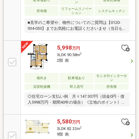
駐車場あり
浴室乾燥機
ン
リフォームリノベー
所有権
システムキッチン
ション
■見学のご希望や、物件についてのご質問は【0120-
934-053】までお気軽にお電話くださいませ（当日も
見学可）■当社は、スター・マイカ・ホールディング
ス（東証プライム上場）のグループ会社です。○令和8
年6月24日 リフォーム済み『アフターサービス保証
5,998
万円
付』 ＊ 特典 ＊給排水設備・水廻りなどのアフタ
2
3LDK 90.58m
ーサービス期間を“2年→最長10年”に延長いたします。
2階 南
詳細はお問い合わせください。※本特典は、予告なく
変更または終了する場合がございます。・クロス・
CF・フローリング張替・建具交換・キッチン交換・ユ
モニタ付インターホ
南向き
駐車場あり
ン
ニットバス交換・トイレ交換・洗面台交換・照明取付
浴室乾燥機
即入居可
所有権
など
◎住宅ローン支払い例 月々147.307円（頭金0円・借
入5998万円・期間40年の場合）《立地のポイント》■
大阪メトロ御堂筋線『天王寺駅』徒歩8分■大阪メトロ
谷町線『阿倍野駅』徒歩3分！■あべのキューズモール
まで徒歩3分！■あべのハルカスまで徒歩7分！■関西ス
5,580
万円
ーパーまで徒歩2分！■金塚ふれあい東公園まで徒歩1
2
3LDK 82.32m
分！《物件のポイント》■専有面積９０㎡超の広々３
9階 南
LDK！■フルリフォーム7月末に完成しました♪■南向き