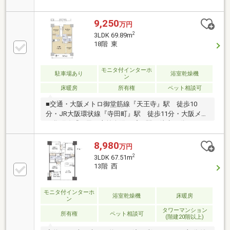
ロ谷町線『四天王寺前夕陽ヶ丘』駅 徒歩11分■2025
年8月建築■ペット飼育可（規約による規制有）■現
況：空室【不動産のご購入を検討されている皆様へ】
9,250
万円
間取図面や写真では判断出来ない部分もありますの
2
3LDK 69.89m
で、まずは是非【現地】をご覧下さい。
18階 東
モニタ付インターホ
駐車場あり
浴室乾燥機
ン
床暖房
所有権
ペット相談可
■交通・大阪メトロ御堂筋線『天王寺』駅 徒歩10
分・JR大阪環状線『寺田町』駅 徒歩11分・大阪メト
ロ谷町線『四天王寺前夕陽ヶ丘』駅 徒歩11分■2025
年8月建築■ペット飼育可（規約による規制有）■現
況：空室【不動産のご購入を検討されている皆様へ】
8,980
万円
間取図面や写真では判断出来ない部分もありますの
2
3LDK 67.51m
で、まずは是非【現地】をご覧下さい。
13階 西
モニタ付インターホ
浴室乾燥機
床暖房
ン
タワーマンション
所有権
ペット相談可
(階建20階以上)