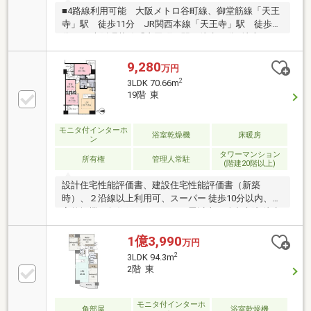
■4路線利用可能 大阪メトロ谷町線、御堂筋線「天王
寺」駅 徒歩11分 JR関西本線「天王寺」駅 徒歩11
分 JR大阪環状線「寺田町」駅 徒歩11分■地上20
階、地下2階建て18階部分につき眺望良好■リビング横
の洋室とは可動間仕切り付きで、ライフスタイルに合
9,280
万円
わせた間取りの変更が可能■ガス衣類乾燥機(乾太くん)
2
3LDK 70.66m
付き■リビングダイニング、洋室(約5帖)に床暖房あり■
19階 東
トランクルームあり■ペット飼育可(規約による制限あ
り)■共用施設◇グランドエントランス◇コミュニティ
ラウンジ(リラックスコーナー、ライブラリーコーナ
モニタ付インターホ
浴室乾燥機
床暖房
ン
ー、パーソナルコーナー)
タワーマンション
所有権
管理人常駐
(階建20階以上)
設計住宅性能評価書、建設住宅性能評価書（新築
時）、２沿線以上利用可、スーパー 徒歩10分以内、浴
室乾燥機、角住戸、ＬＤＫ１５畳以上、総合病院 徒歩
10分以内、高層階、対面式キッチン、２４時間ゴミ出
し可、温水洗浄便座、浴室に窓、ＴＶモニタ付インタ
1億3,990
万円
ーホン、眺望良好、小学校 徒歩10分以内、床暖房、エ
2
3LDK 94.3m
レベーター、宅配ボックス、食器洗乾燥機、ディスポ
2階 東
ーザー（生ごみ粉砕処理器）、浄水器
モニタ付インターホ
角部屋
浴室乾燥機