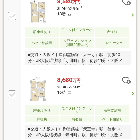
8,580
万円
SR（ストックルーム）あり◎・収納スペース充実♪
2
3LDK 62.94m
18階 西
モニタ付インターホ
駐車場あり
所有権
ン
タワーマンション
ペット相談可
エレベーター
(階建20階以上)
■交通・大阪メトロ御堂筋線『天王寺』駅 徒歩10
分・JR大阪環状線『寺田町』駅 徒歩11分・大阪メト
ロ谷町線『四天王寺前夕陽ヶ丘』駅 徒歩11分■2025
年8月建築■ペット飼育可（規約による規制有）■現
況：空室【不動産のご購入を検討されている皆様へ】
8,680
万円
間取図面や写真では判断出来ない部分もありますの
2
3LDK 66.68m
で、まずは是非【現地】をご覧下さい。
16階 西
モニタ付インターホ
駐車場あり
浴室乾燥機
ン
床暖房
所有権
ペット相談可
■交通・大阪メトロ御堂筋線『天王寺』駅 徒歩10
分・JR大阪環状線『寺田町』駅 徒歩11分・大阪メト