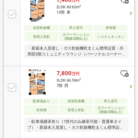
万円
2
2LDK 60.62m
13階 東
浴室乾燥機
即入居可
所有権
タワーマンション
管理人常駐
システムキッチン
(階建20階以上)
・新築未入居渡し・ガス乾燥機乾太くん標準設置・共
用部2階コミュニティラウンジ（パーソナルコーナー/
リラックスコーナー/ライブラリーコーナー）・ペット
飼育可能（規約制限有）・バルコニー面積はバルコニ
ーのSR面積1.16㎡を含
7,800
万円
2
3LDK 66.59m
7階 西
駐車場あり
浴室乾燥機
即入居可
タワーマンション
所有権
管理人常駐
(階建20階以上)
・駐車場継承有り（1世代のみ継承可能・普通車タイ
プ）・新築未入居渡し・ガス乾燥機乾太くん標準設
置・共用部2階コミュニティラウンジ（パーソナルコ