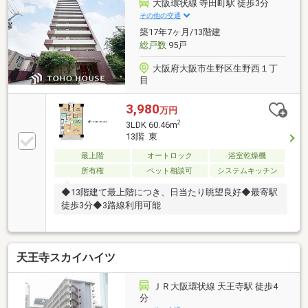
大阪環状線 寺田町駅 徒歩3分
その他の交通
築17年7ヶ月/13階建
総戸数
95戸
大阪府大阪市生野区生野西１丁
目
3,980
万円
2
3LDK 60.46m
13階 東
最上階
オートロック
浴室乾燥機
所有権
ペット相談可
システムキッチン
◆13階建て最上階につき、日当たり眺望良好◆最寄駅
徒歩3分◆3路線利用可能
天王寺スカイハイツ
ＪＲ大阪環状線 天王寺駅 徒歩4
分