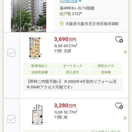
その他の交通
築49年8ヶ月/13階建
総戸数
212戸
大阪府大阪市天王寺区南河堀町
3,690
万円
2
3LDK 60.27m
11階 北西
駐車場あり
オートロック
防犯カメラ
浴室乾燥機
即入居可
所有権
【即時ご内覧可能♪】 ☆2026年4月室内リフォーム済
☆3WAYアクセス可能です♪
3,280
万円
2
1LDK 52.77m
11階 南