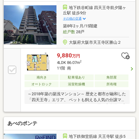
地下鉄谷町線 四天王寺前夕陽ヶ
丘駅 徒歩9分
その他の交通
築8年2ヶ月/15階建
総戸数
28戸
大阪府大阪市天王寺区勝山２
9,880
万円
2
4LDK 86.07m
11階 南
南向き
駐車場あり
角部屋
オートロック
浴室乾燥機
所有権
～2018年築の築浅マンション～ 歴史と都市が融和した
「四天王寺」エリア、 ペットも飼える人気の分譲マン
ションシリーズ ユニハイムエクシア四天王寺夕陽ヶ丘
です♪
あべのポンテ
地下鉄御堂筋線 天王寺駅 徒歩5