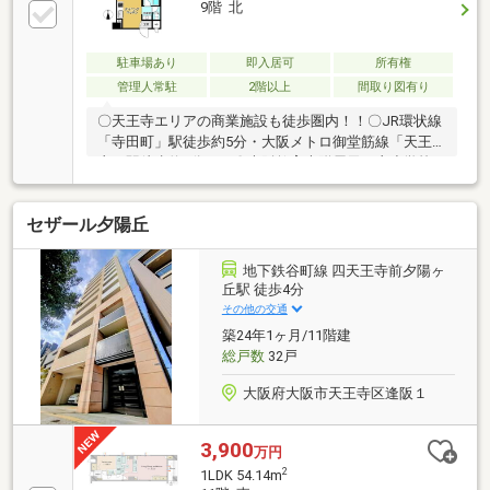
9階 北
内も可能お気兼ねなくお問合せくださいませ。住宅ロ
ーンやリフォームのご相談も承ります。～主なリフォ
ーム内容～システムキッチン交換、ユニットバス交換
駐車場あり
即入居可
所有権
洗面化粧台・トイレ・洗濯設備交換建具交換、壁紙貼
管理人常駐
2階以上
間取り図有り
替、フローリング貼替・・・等
〇天王寺エリアの商業施設も徒歩圏内！！〇JR環状線
「寺田町」駅徒歩約5分・大阪メトロ御堂筋線「天王
寺」駅徒歩約8分！！〇大阪教育大附属天王寺小学校
まで約400ｍ。
セザール夕陽丘
地下鉄谷町線 四天王寺前夕陽ヶ
丘駅 徒歩4分
その他の交通
築24年1ヶ月/11階建
総戸数
32戸
大阪府大阪市天王寺区逢阪１
3,900
万円
2
1LDK 54.14m