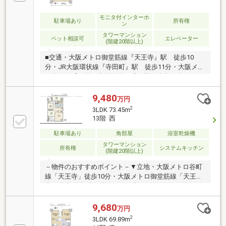
モニタ付インターホ
駐車場あり
所有権
ン
タワーマンション
ペット相談可
エレベーター
(階建20階以上)
■交通・大阪メトロ御堂筋線『天王寺』駅 徒歩10
分・JR大阪環状線『寺田町』駅 徒歩11分・大阪メト
ロ谷町線『四天王寺前夕陽ヶ丘』駅 徒歩11分■2025
年8月建築■ペット飼育可（規約による規制有）■現
況：空室【不動産のご購入を検討されている皆様へ】
9,480
万円
間取図面や写真では判断出来ない部分もありますの
2
3LDK 73.45m
で、まずは是非【現地】をご覧下さい
13階 西
駐車場あり
角部屋
浴室乾燥機
タワーマンション
所有権
システムキッチン
(階建20階以上)
－物件のおすすめポイント－▼立地・大阪メトロ谷町
線「天王寺」徒歩10分・大阪メトロ御堂筋線「天王
寺」徒歩11分 他▼特徴・2025年8月築・LDKは約15.8
帖の広さ・会話も弾む対面式キッチン・WIC等、各所
に収納スペース有・ペット飼育可(規約有)▼設備・デ
9,680
万円
ィスポーザー・食洗機・ミストサウナ機能付浴室換気
2
3LDK 69.89m
乾燥機☆ ☆新築時のオプション☆ ☆〇ローシルエッ