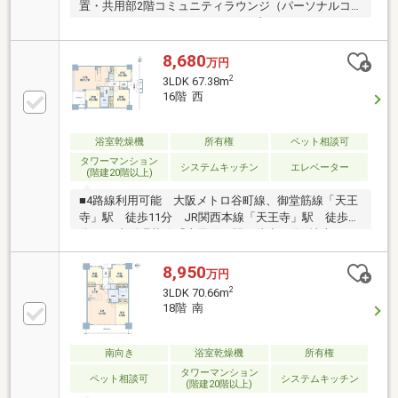
置・共用部2階コミュニティラウンジ（パーソナルコ
ーナー/リラックスコーナー/ライブラリーコーナ
ー）・ペット飼育可能（規約制限有）・バルコニー面
積はバルコニーのSR面積1.16㎡を含
8,680
万円
2
3LDK 67.38m
16階 西
浴室乾燥機
所有権
ペット相談可
タワーマンション
システムキッチン
エレベーター
(階建20階以上)
■4路線利用可能 大阪メトロ谷町線、御堂筋線「天王
寺」駅 徒歩11分 JR関西本線「天王寺」駅 徒歩11
分 JR大阪環状線「寺田町」駅 徒歩11分■地上20
階、地下2階建て16階部分につき眺望良好■リビング横
の洋室とは可動間仕切り付きで、ライフスタイルに合
8,950
万円
わせた間取りの変更が可能■ガス衣類乾燥機(乾太くん)
2
3LDK 70.66m
付き■リビングダイニング、洋室(約5帖)に床暖房あり■
18階 南
トランクルームあり■ペット飼育可(規約による制限あ
り)■共用施設◇グランドエントランス◇コミュニティ
ラウンジ(リラックスコーナー、ライブラリーコーナ
南向き
浴室乾燥機
所有権
ー、パーソナルコーナー)
タワーマンション
ペット相談可
システムキッチン
(階建20階以上)