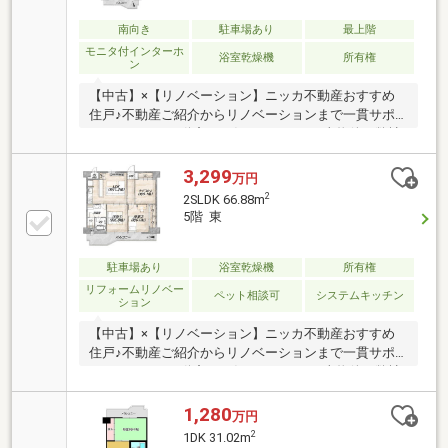
南向き
駐車場あり
最上階
モニタ付インターホ
浴室乾燥機
所有権
ン
【中古】×【リノベーション】ニッカ不動産おすすめ
住戸♪不動産ご紹介からリノベーションまで一貫サポ
ートのニッカ不動産にお任せ下さい！＼当物件は弊社
売主ですので、直接お問合せでお得に購入可能です！
／▼お電話でのご予約、ご質問・お問合せはこちらま
3,299
万円
で▼TEL：0120-15-7549【通話無料】◎空家につき即
2
2SLDK 66.88m
日のご案内も可能◎気になる他物件とまとめてのご案
5階 東
内も可能お気兼ねなくお問合せくださいませ。住宅ロ
ーンやリフォームのご相談も承ります。～主なリフォ
ーム内容～システムキッチン交換、ユニットバス交換
駐車場あり
浴室乾燥機
所有権
洗面化粧台・トイレ・洗濯設備交換建具交換、壁紙貼
リフォームリノベー
ペット相談可
システムキッチン
ション
替、フローリング貼替・・・等
【中古】×【リノベーション】ニッカ不動産おすすめ
住戸♪不動産ご紹介からリノベーションまで一貫サポ
ートのニッカ不動産にお任せ下さい！＼当物件は弊社
売主ですので、直接お問合せでお得に購入可能です！
／▼お電話でのご予約、ご質問・お問合せはこちらま
1,280
万円
で▼TEL：0120-15-7549【通話無料】◎空家につき即
2
1DK 31.02m
日のご案内も可能◎気になる他物件とまとめてのご案