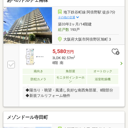
あべのドルチェ南棟
地下鉄谷町線 阿倍野駅 徒歩7分
その他の交通
築33年2ヶ月/14階建
総戸数
193戸
大阪府大阪市阿倍野区旭町３
5,580
万円
2
3LDK 82.57m
8階 南
南向き
角部屋
オートロック
モニタ付インターホ
防犯カメラ
浴室乾燥機
ン
◆陽当り・眺望・風通し良好な南西角部屋、8階部分
◆新規フルリフォーム物件
メゾンドール寺田町