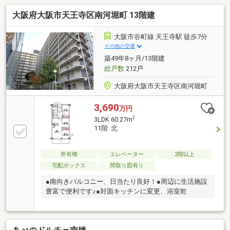
大阪府大阪市天王寺区南河堀町 13階建
大阪市谷町線 天王寺駅 徒歩7分
その他の交通
築49年8ヶ月/13階建
総戸数
212戸
大阪府大阪市天王寺区南河堀町
3,690
万円
2
3LDK 60.27m
11階 北
所有権
エレベーター
2階以上
宅配ボックス
間取り図有り
●南向きバルコニー、日当たり良好！●周辺に生活施設
豊富で便利です♪●対面キッチンに変更、浴室乾