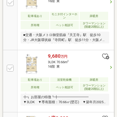
16階 東
トトイレ採用〇トイレに手洗い設置〇玄関前インター
ホンカメラ付きへ変更〇全居室＋リビングダイニング
に床暖房設置■ ご希望の住まい探しをお手伝いします
モニタ付インターホ
駐車場あり
床暖房
ン
━━━━━・・・物件の詳細・ご相談はお気軽にお問
タワーマンション
い合わせください。
所有権
ペット相談可
(階建20階以上)
■交通・大阪メトロ御堂筋線『天王寺』駅 徒歩10
分・JR大阪環状線『寺田町』駅 徒歩11分・大阪メト
ロ谷町線『四天王寺前夕陽ヶ丘』駅 徒歩11分■2025
年8月建築■ペット飼育可（規約による規制有）■現
況：空室【不動産のご購入を検討されている皆様へ】
9,680
万円
間取図面や写真では判断出来ない部分もありますの
2
3LDK 70.66m
で、まずは是非【現地】をご覧下さい。
16階 東
駐車場あり
浴室乾燥機
床暖房
タワーマンション
所有権
ペット相談可
(階建20階以上)
╋┓ お部屋の特徴┗╋━━━━━━━━━
▼3LDK ▼専有面積：70.66㎡(壁芯) ▼築年月2025
年8月