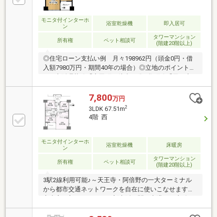
ご内覧頂けますよ♪■我公司有中国籍的工作人員。針対
海外匯款等各項手続経験豊富、接受各種咨詢！※ネッ
トで他社様が広告している物件も同時に紹介可能で
モニタ付インターホ
浴室乾燥機
即入居可
ン
す。
タワーマンション
所有権
ペット相談可
(階建20階以上)
◎住宅ローン支払い例 月々198962円（頭金0円・借
入額7980万円・期間40年の場合）◎立地のポイント
■JR大阪環状線「寺田町」徒歩12分■谷町線「天王寺
駅」徒歩13分◎物件のポイント■大切なペットと一緒
に暮らせるマンションです♪■あべのハルカスも一望で
7,800
万円
きます♪■曜日を気にせず、24時間ゴミ出し可能のマン
2
3LDK 67.51m
ションです♪■空家ですのでお客様のご都合に合わせて
4階 西
ご内覧頂けますよ♪■我公司有中国籍的工作人員。針対
海外匯款等各項手続経験豊富、接受各種咨詢！※ネッ
トで他社様が広告している物件も同時に紹介可能で
モニタ付インターホ
浴室乾燥機
床暖房
ン
す。
タワーマンション
所有権
ペット相談可
(階建20階以上)
3駅2線利用可能♪～天王寺・阿倍野の一大ターミナル
から都市交通ネットワークを自在に使いこなせます～
市内主要部はもちろん、新大阪、関西空港にも直結
し、中広域のアクセスも軽快です〇●全駅徒歩15分圏
内●〇【お部屋ポイント】・ＬＤＫ約1４.３帖・