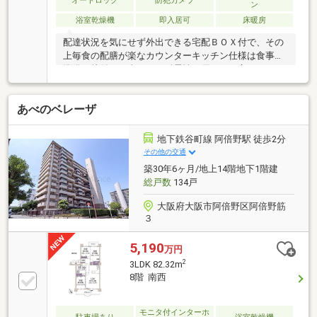
オートロック
防犯カメラ
ン
浴室乾燥機
即入居可
床暖房
配達状況を気にせず外出できる宅配ＢＯＸ付で、その
上毎食の配膳が楽なカウンターキッチン仕様は食事の
準備も片付けも楽です。耐震性に優れると言われるＲ
Ｃ構造のマンション。自然に団らんが生まれる２ＬＤ
Ｋ。
あべのベレーザ
地下鉄谷町線 阿倍野駅 徒歩2分
その他の交通
築30年6ヶ月/地上14階地下1階建
総戸数
134戸
大阪府大阪市阿倍野区阿倍野筋
３
5,190
万円
2
3LDK 82.32m
8階 南西
モニタ付インターホ