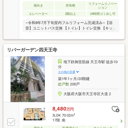
リフォームリノベー
南向き
所有権
ション
エレベーター
2階以上
24時間ゴミ出し可
~令和8年7月下旬室内フルリフォーム完成済み~【浴
室】ユニットバス交換 【トイレ】トイレ交換 【キッチ
ン】キッチン交換【洗面室】洗面台交換、防水パン交
換 【全室】クロス張替え、フローリング・ クッショ
ンフロア張替え、巾木張替え、ハウスクリーニング等
リバーガーデン四天王寺
~おすすめポイント~●3路線使用可能 ●敷地内駐車場空
きあり(月額20000円で使用可能)●オートロック・宅配
ボックス付き ●各階にダストシュート有
地下鉄御堂筋線 天王寺駅 徒歩10
分
その他の交通
築1年1ヶ月/20階建
総戸数
200戸
大阪府大阪市天王寺区大道２
8,480
万円
2
3LDK 70.02m
17階 南