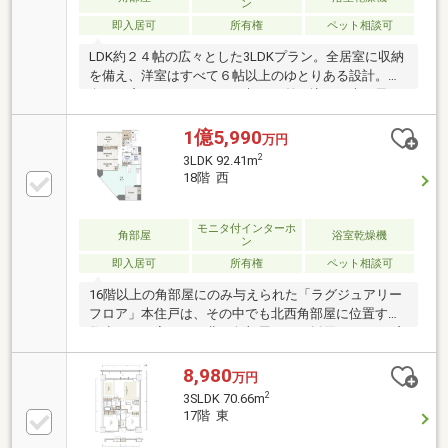
ン
即入居可
所有権
ペット相談可
LDK約２４帖の広々とした3LDKプラン。全居室に収納
を備え、洋室はすべて６帖以上のゆとりある設計。東
向きの窓からはやわらかな朝日が差し込み、光と風を
感じる心地よい暮らしを叶えます。バスルームも1618
サイズとゆったりとした設計。機能性と開放感を兼ね
1億5,990
万円
備えた設計が魅力の一室を、ぜひご覧ください。宅配
2
3LDK 92.41m
ボックス / ペット可(規約制限あり) / LDK24帖 / 全居室
18階 西
収納あり【共有施設】(1F) グランドエントランス/ロビ
ー(2F) コミュニティラウンジ
モニタ付インターホ
角部屋
浴室乾燥機
ン
即入居可
所有権
ペット相談可
16階以上の角部屋にのみ与えられた「ラグジュアリー
フロア」本住戸は、その中でも北西角部屋に位置する
数少ない一室です。北西角部屋にのみ採用されたFIX窓
により、四天王寺や通天閣方面の眺望を実現。さら
に、約220万円相当の新築時オプションが施されてお
8,980
万円
り、標準仕様とは異なる高級感あふれる室内となって
2
3SLDK 70.66m
います。「上層階×北西角×オプション仕様」の好条件
17階 東
が揃った一室をぜひご覧ください。※空家のためいつ
でも内覧可能です♪【新築時オプション内容(一部抜