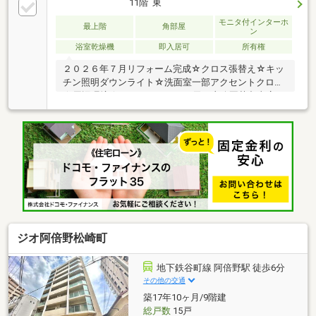
11階 東
モニタ付インターホ
最上階
角部屋
ン
浴室乾燥機
即入居可
所有権
２０２６年７月リフォーム完成☆クロス張替え☆キッ
チン照明ダウンライト☆洗面室一部アクセントクロス
☆周辺環境☆ファミリーマート天王寺公園茶臼山店
徒歩4分八百屋ｉｃｈｉｃａ 徒歩4分ライフ四天王寺
店 徒歩7分あべちか 徒歩8分スギ薬局天王寺駅前
店 徒歩9分大阪市立大江小学校 徒歩4分大阪市立天
王寺中学校 徒歩9分四天王寺病院 徒歩2分天王寺公
園 徒歩4分四天王寺 徒歩5分てんしば 徒歩9分天
王寺MIO 徒歩10分あべのハルカス 徒歩12分あべの
キューズモール 徒歩13分
ジオ阿倍野松崎町
地下鉄谷町線 阿倍野駅 徒歩6分
その他の交通
築17年10ヶ月/9階建
総戸数
15戸