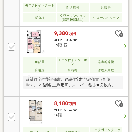
粋)】吊戸棚等変更(フィオレストーン)/食器洗浄乾燥機
モニタ付インターホ
即入居可
床暖房
ン
等設備追加/幹太くんサイズ変更/タイル張り/照明設
タワーマンション
置/棚板カラー変更/全面タイル張り等
所有権
システムキッチン
(階建20階以上)
9,380
万円
2
3LDK 70.02m
19階 西
モニタ付インターホ
角部屋
浴室乾燥機
ン
床暖房
所有権
管理人常駐
設計住宅性能評価書、建設住宅性能評価書（新築
時）、２沿線以上利用可、スーパー 徒歩10分以内、浴
室乾燥機、角住戸、ＬＤＫ１５畳以上、総合病院 徒歩
10分以内、高層階、対面式キッチン、２４時間ゴミ出
し可、温水洗浄便座、浴室に窓、ＴＶモニタ付インタ
8,180
万円
ーホン、眺望良好、小学校 徒歩10分以内、床暖房、エ
2
2LDK 61.42m
レベーター、宅配ボックス、食器洗乾燥機、ディスポ
16階
ーザー（生ごみ粉砕処理器）、浄水器
モニタ付インターホ