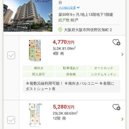
分
その他の交通
築30年9ヶ月/地上13階地下1階建
総戸数
82戸
大阪府大阪市阿倍野区旭町２
4,770
万円
2
3LDK 81.09m
4階 南
南向き
駐車場あり
オートロック
即入居可
所有権
システムキッチン
☆複数沿線利用可能！ ☆南向きバルコニー ☆各階に
ダストシュート有
5,280
万円
2
2SLDK 68.63m
12階 南