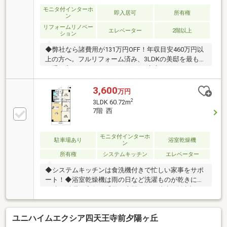
間はお電話が繋がりやすくなっております。・リフォ
モニタ付インターホ
即入居可
所有権
ン
ーム担当、ローン担当が居ておりますので、何でも気
リフォームリノベー
軽にご相談いただけます！
エレベーター
2階以上
ション
◆弊社なら諸費用が131万円OFF！年収目安460万円以
上の方へ。フルリフォーム済み、3LDKの美邸を最も賢
く手に入れるチャンスです。(^^)ご安心ください。しつ
こい営業一切ありません。
3,600
万円
2
3LDK 60.72m
7階 西
モニタ付インターホ
駐車場あり
浴室乾燥機
ン
所有権
システムキッチン
エレベーター
◆システムキッチンは食洗機付きで忙しい家事をサポ
ート！◆浴室乾燥機は雨の日など洗濯ものが乾きにく
い時に活躍！◆各線「天王寺駅」まで徒歩5分以内の
便利な立地！
ユニハイムエクシア四天王寺前夕陽ヶ丘