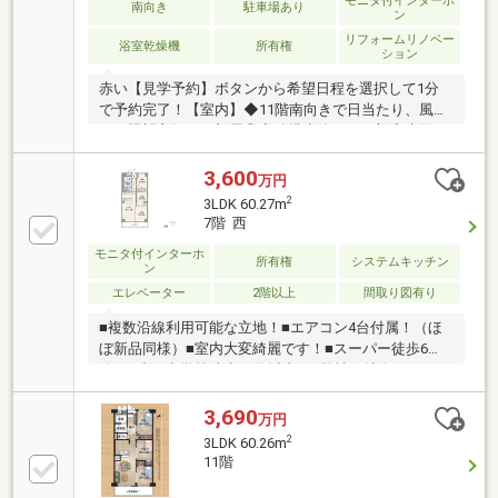
モニタ付インターホ
南向き
駐車場あり
ン
リフォームリノベー
浴室乾燥機
所有権
ション
赤い【見学予約】ボタンから希望日程を選択して1分
で予約完了！【室内】◆11階南向きで日当たり、風通
し、眺望良好なお部屋◎◆給排水管から更新◆水回り
設備もデザインだけでなく使い勝手まで考え設置♪◆
家具・エアコン付きで初期費用も最低限でOK◎【物
3,600
万円
件】◆天王寺駅まで徒歩5分のアクセス良好な立地
2
3LDK 60.27m
【周辺環境】◆【スーパー】 イトーヨーカドー 徒
7階 西
歩13分◆【ドラックストア】スギ薬局 徒歩6分
モニタ付インターホ
◆【コンビニ】ファミリーマート 徒歩3分【当社に
所有権
システムキッチン
ン
ついて】不動産売買とリノベーションが得意な会社で
エレベーター
2階以上
間取り図有り
す！インスタでは施工例や住まい探しに役立つ情報を
発信中♪
■複数沿線利用可能な立地！■エアコン4台付属！（ほ
ぼ新品同様）■室内大変綺麗です！■スーパー徒歩6
分！■小・中学校徒歩10分以内！■弊社の特徴につい
て・お車でのご来場も可能です。周辺のコインパーキ
ングまでご案内致しますので、担当者にお声がけくだ
3,690
万円
さい。・キッズスペースもございますので、小さなお
2
3LDK 60.26m
子様がいらっしゃるご家庭もお気軽にご来場くださ
11階
い！【営業日】定休日はございません。水曜日も営業
しております。【営業時間】10：00～19：00※上記時