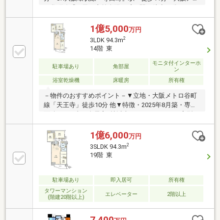
ロ谷町線『四天王寺前夕陽ヶ丘』駅 徒歩11分■2025
年8月建築■ペット飼育可（規約による規制有）■現
況：空室【不動産のご購入を検討されている皆様へ】
1億5,000
万円
間取図面や写真では判断出来ない部分もありますの
2
3LDK 94.3m
で、まずは是非【現地】をご覧下さい。
14階 東
モニタ付インターホ
駐車場あり
角部屋
ン
浴室乾燥機
床暖房
所有権
－物件のおすすめポイント－▼立地・大阪メトロ谷町
線「天王寺」徒歩10分 他▼特徴・2025年8月築・専有
面積94.3平米、全居室6帖以上・キッチンはコの字型の
対面仕様・約6.5帖の洋室はLDと一体利用が可能・
WIC・SIC等、各所に収納有・浴室は1618サイズ・カー
1億6,000
万円
シェアリング有・ペット飼育可能(細則有)▼設備・床
2
3SLDK 94.3m
暖房(LD)・浴室暖房乾燥機(ミストサウナ付)・TVモニ
19階 東
タ付インターホン▼周辺環境・大阪市立聖和小学校 徒
歩4分(約300m)■ ご希望の住まい探しをお手伝いしま
す ━━━━━・・・物件の詳細・ご相談はお気軽にお
駐車場あり
即入居可
所有権
問い合わせください。
タワーマンション
エレベーター
2階以上
(階建20階以上)
7,400