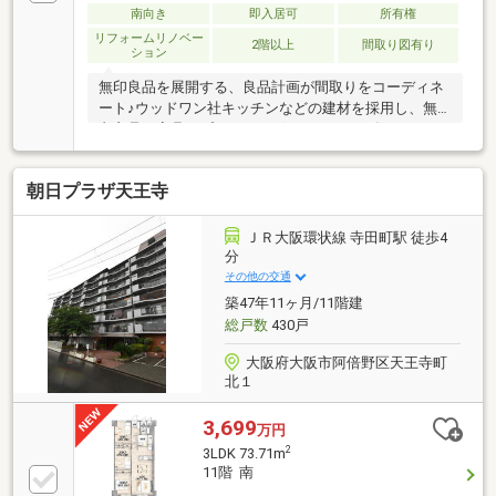
南向き
即入居可
所有権
陽当たり・眺望良好♪階下に住戸無し！※ご内覧予約は
無料通話0120-107-968がスムーズです♪※当社では他社
リフォームリノベー
2階以上
間取り図有り
ション
様掲載物件もまとめてご案内可能です♪
無印良品を展開する、良品計画が間取りをコーディネ
ート♪ウッドワン社キッチンなどの建材を採用し、無
印良品の家具でプランニングをしました♪《８月８日
（土）９日（日）１１日（火）AM１０時～PM１７時
まで》オープンルーム開催♪【要予約】お問い合わせ
朝日プラザ天王寺
お待ちしております♪地下鉄線、近鉄線、JR線が利用
可能で交通至便！大型商業施設など、都市機能が充実
した好立地♪2025年12月フルリノベーション完了！す
ＪＲ大阪環状線 寺田町駅 徒歩4
ぐ入居できます♪南北にバルコニーあり採光・通風良
分
好♪人気の和室あり♪収納大変豊富で室内スッキリと暮
その他の交通
らせます♪※エレベーター非停止階
築47年11ヶ月/11階建
総戸数
430戸
大阪府大阪市阿倍野区天王寺町
北１
3,699
万円
2
3LDK 73.71m
11階 南