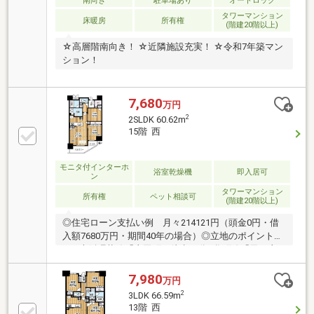
南向き
駐車場あり
オートロック
タワーマンション
床暖房
所有権
(階建20階以上)
☆高層階南向き！ ☆近隣施設充実！ ☆令和7年築マン
ション！
7,680
万円
2
2SLDK 60.62m
15階 西
モニタ付インターホ
浴室乾燥機
即入居可
ン
タワーマンション
所有権
ペット相談可
(階建20階以上)
◎住宅ローン支払い例 月々214121円（頭金0円・借
入額7680万円・期間40年の場合）◎立地のポイント
■JR大阪環状線「寺田町」徒歩12分■谷町線「天王寺
駅」徒歩13分◎物件のポイント■大切なペットと一緒
に暮らせるマンションです♪■あべのハルカスも一望で
7,980
万円
きます♪■曜日を気にせず、24時間ゴミ出し可能のマン
2
3LDK 66.59m
ションです♪■空家ですのでお客様のご都合に合わせて
13階 西