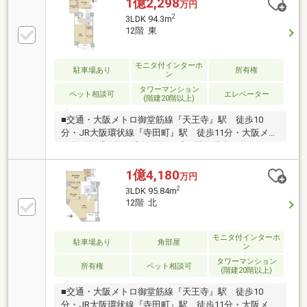
1億2,298
万円
2
3LDK 94.3m
12階 東
モニタ付インターホ
駐車場あり
所有権
ン
タワーマンション
ペット相談可
エレベーター
(階建20階以上)
■交通・大阪メトロ御堂筋線『天王寺』駅 徒歩10
分・JR大阪環状線『寺田町』駅 徒歩11分・大阪メト
ロ谷町線『四天王寺前夕陽ヶ丘』駅 徒歩11分■2025
年8月建築■ペット飼育可（規約による規制有）■現
況：空室【不動産のご購入を検討されている皆様へ】
1億4,180
万円
間取図面や写真では判断出来ない部分もありますの
2
3LDK 95.84m
で、まずは是非【現地】をご覧下さい。
12階 北
モニタ付インターホ
駐車場あり
角部屋
ン
タワーマンション
所有権
ペット相談可
(階建20階以上)
■交通・大阪メトロ御堂筋線『天王寺』駅 徒歩10
分・JR大阪環状線『寺田町』駅 徒歩11分・大阪メト