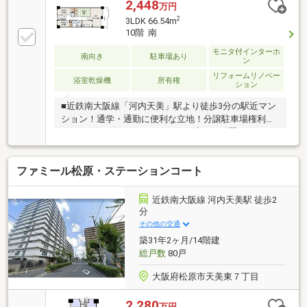
2,448
万円
2
3LDK 66.54m
10階 南
モニタ付インターホ
南向き
駐車場あり
ン
リフォームリノベー
浴室乾燥機
所有権
ション
■近鉄南大阪線「河内天美」駅より徒歩3分の駅近マン
ション！通学・通勤に便利な立地！分譲駐車場権利付
きです♪2025年12月にリフォーム済みの綺麗な3LDKで
す♪ぜひ現地をご覧ください♪
ファミール松原・ステーションコート
近鉄南大阪線 河内天美駅 徒歩2
分
その他の交通
築31年2ヶ月/14階建
総戸数
80戸
大阪府松原市天美東７丁目
2,280
万円