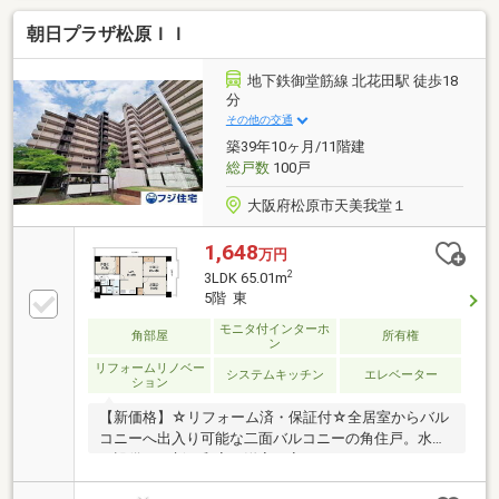
朝日プラザ松原ＩＩ
地下鉄御堂筋線 北花田駅 徒歩18
分
その他の交通
築39年10ヶ月/11階建
総戸数
100戸
大阪府松原市天美我堂１
1,648
万円
2
3LDK 65.01m
5階 東
モニタ付インターホ
角部屋
所有権
ン
リフォームリノベー
システムキッチン
エレベーター
ション
【新価格】☆リフォーム済・保証付☆全居室からバル
コニーへ出入り可能な二面バルコニーの角住戸。水廻
り設備を一新。和室を洋室に変更するなどリノベーシ
ョン。徒歩圏内に商業施設が複数点在する買物便利な