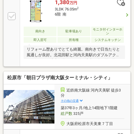
住環境。
1,380
万円
2
3LDK 76.05m
6階 南
モニタ付インターホ
南向き
駐車場あり
ン
即入居可
所有権
システムキッチン
リフォーム歴ありでとても綺麗。南向きで日当たりと
風通しが良好。北花田駅と河内天美駅のダブルアクセ
ス。スーパー徒歩６分・コンビニ徒歩２分と買い物が
便利！戸建の階段がしんどい高齢者の方にもおススメ
です。
松原市「朝日プラザ南大阪ターミナル・シティ」
近鉄南大阪線 河内天美駅 徒歩3
分
その他の交通
築37年3ヶ月/地上14階地下1階建
総戸数
325戸
大阪府松原市天美東７丁目