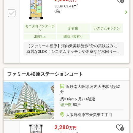
2
3LDK 63.41m
6階
モニタ付インターホ
所有権
システムキッチン
ン
2階以上
間取り図有り
【ファミール松原】河内天美駅徒歩2分の築浅並みに
綺麗な3LDK！システムキッチンや浴室など水回り一新
のフルリフォーム物件！14階建ての6階部分で陽当り
も良く、駅近の利便性を享受できる快適な住まいで
す。
ファミール松原ステーションコート
近鉄南大阪線 河内天美駅 徒歩2
分
築31年2ヶ月/14階建
総戸数
80戸
大阪府松原市天美東７丁目
2,280
万円