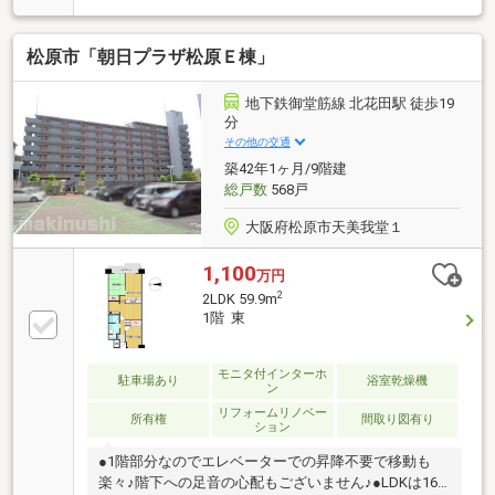
角部屋でお部屋をぐるっと取り囲む広々としたL字バ
ルコニー！●LDK16.2帖♪キッチンは水回りを回遊でき
松原市「朝日プラザ松原Ｅ棟」
る動線になっており、家事に便利な間取です♪●イオン
モール堺北花田店まで徒歩15分の立地！休日に家族で
ショッピングが楽しめます♪●マンション前面には広々
地下鉄御堂筋線 北花田駅 徒歩19
とした公園がございます！当社のスタッフがお客様に
分
あった資金計画をご提案いたします！資料だけほしい
その他の交通
という方も大歓迎！南大阪の不動産のことなら創業４
築42年1ヶ月/9階建
9年の当社にぜひお任せください♪
総戸数
568戸
大阪府松原市天美我堂１
1,100
万円
2
2LDK 59.9m
1階 東
モニタ付インターホ
駐車場あり
浴室乾燥機
ン
リフォームリノベー
所有権
間取り図有り
ション
●1階部分なのでエレベーターでの昇降不要で移動も
楽々♪階下への足音の心配もございません♪●LDKは16.5