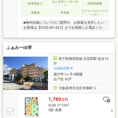
モニタ付インターホ
駐車場あり
浴室乾燥機
ン
リフォームリノベー
床暖房
所有権
ション
■物件詳細についてのご質問や、お部屋を見学したい
お客様は【0120-261-621】までお気軽にお電話くださ
いませ（当日も見学可）■スター・マイカ・レジデン
スは、スター・マイカ・ホールディングス（東証プラ
イム上場）のグループ会社です○令和8年4月23日 リ
ふぁみーゆ堺
フォーム済み・クロス・CF・フローリング張替・建具
交換・キッチン交換・ユニットバス交換・トイレ交
換・洗面台交換・照明取付・床暖房新規交換などご案
地下鉄御堂筋線 北花田駅 徒歩14
内・資料のご請求はお気軽にご連絡くださいませ ※お
分
電話の場合：0120-261-621※メールの場合：【資料請
その他の交通
求】ボタンをクリック
築37年1ヶ月/6階建
総戸数
30戸
大阪府堺市北区常磐町３
1,780
万円
2
3LDK 77.12m
3階 南東