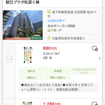
朝日プラザ松原Ｃ棟
地下鉄御堂筋線 北花田駅 徒歩17
分
その他の交通
築42年1ヶ月/14階建
総戸数
-戸
大阪府松原市天美我堂１
880
万円
2
2LDK 61.9m
2階 南
リフォームリノベー
南向き
所有権
ション
2階以上
間取り図有り
◆南向きにつき日当たり良好♪◆令和３年１月頃リフ
ォーム歴有り♪（トイレ・洗面化粧台新調）
1,280
万円