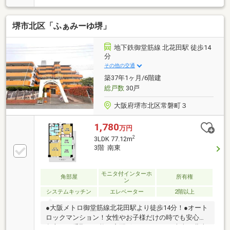
グやキッチン収納、玄関収納など♪収納家具の購入も
最低限ですみます♪●LDKは16.2帖♪キッチンは壁付けタ
堺市北区「ふぁみーゆ堺」
イプで空間が広く使えます♪キッチン横にその他の水
回りも集まっているので家事動線も便利♪●徒歩１０分
圏内に、スーパーが複数ありお買い物がとっても便
地下鉄御堂筋線 北花田駅 徒歩14
利！コンビニもすぐ近くにあり♪当社のスタッフがお
分
客様にあった資金計画をご提案いたします！まずは資
その他の交通
料だけほしいという方も大歓迎！不動産のことなら創
築37年1ヶ月/6階建
業４０年以上の当社にぜひお任せください♪
総戸数
30戸
大阪府堺市北区常磐町３
1,780
万円
2
3LDK 77.12m
3階 南東
モニタ付インターホ
角部屋
所有権
ン
システムキッチン
エレベーター
2階以上
●大阪メトロ御堂筋線北花田駅より徒歩14分！●オート
ロックマンション！女性やお子様だけの時でも安心！
留守でも受取り可能な宅配ボックスあり♪●南東・北東