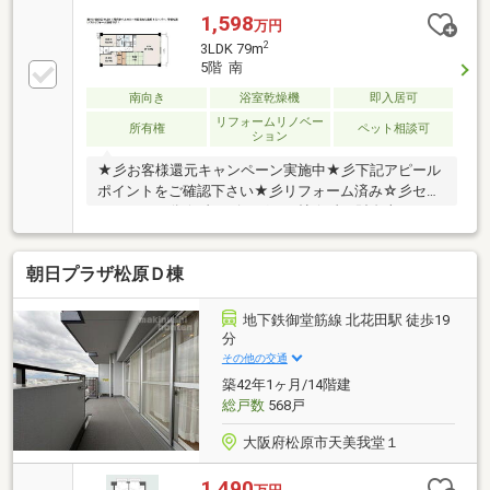
1,598
万円
2
3LDK 79m
5階 南
南向き
浴室乾燥機
即入居可
リフォームリノベー
所有権
ペット相談可
ション
★彡お客様還元キャンペーン実施中★彡下記アピール
ポイントをご確認下さい★彡リフォーム済み☆彡セブ
ンパーク３分☆彡リビング１９帖☆彡お財布喜ぶ！フ
ラット３５Ｓ適用。お探しの方には嬉しいペット相談
可。
朝日プラザ松原Ｄ棟
地下鉄御堂筋線 北花田駅 徒歩19
分
その他の交通
築42年1ヶ月/14階建
総戸数
568戸
大阪府松原市天美我堂１
1,490