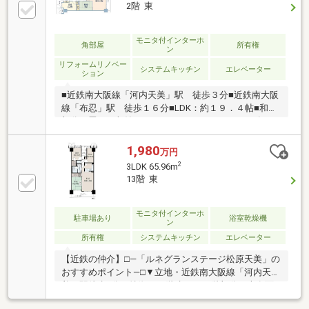
2階 東
モニタ付インターホ
角部屋
所有権
ン
リフォームリノベー
システムキッチン
エレベーター
ション
■近鉄南大阪線「河内天美」駅 徒歩３分■近鉄南大阪
線「布忍」駅 徒歩１６分■LDK：約１９．４帖■和室
部分の畳下に収納あり■ポーチ、トランクルーム有■３
面バルコニー■２０２１年１１月頃リフォーム歴有■シ
ステムキッチン入替・ユニットバス入替・洗面台交
1,980
万円
換・トイレ機具入替■フローリング張替・クロス張
2
3LDK 65.96m
替・建具交換・扉交換・畳表替■室内丁寧にお使いで
13階 東
す～ ライフインフォメーション ～・近商ストア
天美店（約１８２ｍ）・天美南小学校（約６２４
ｍ）・松原第二中学校（約７５７ｍ）住戸数:224戸
モニタ付インターホ
駐車場あり
浴室乾燥機
ン
所有権
システムキッチン
エレベーター
【近鉄の仲介】□―「ルネグランステージ松原天美」の
おすすめポイント―□▼立地・近鉄南大阪線「河内天
美」駅徒歩3分▼特徴・14階建ての13階部分・専有面
積：65.96㎡、3LDKの間取り・東向き住戸・対面式キ