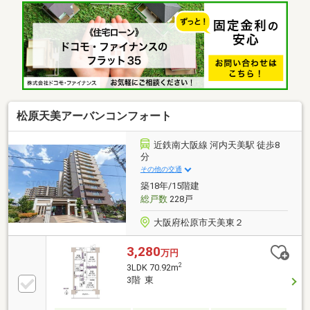
ッチン・各居室に収納スペース有▼周辺環境・セブン
パーク天美・・・徒歩9分（約651ｍ）・近商ストア天
美店・・・徒歩3分（約197ｍ）・松原徳洲会病
院・・・徒歩2分（約84ｍ）・ファミリーマート近鉄
河内天美駅前店・・・徒歩3分（約216ｍ）――ご希望
の物件探しをいたします――物件の詳細・お問い合わ
せは、担当：山本（080-7289-1420）まで。
松原天美アーバンコンフォート
近鉄南大阪線 河内天美駅 徒歩8
分
その他の交通
築18年/15階建
総戸数
228戸
大阪府松原市天美東２
3,280
万円
2
3LDK 70.92m
3階 東