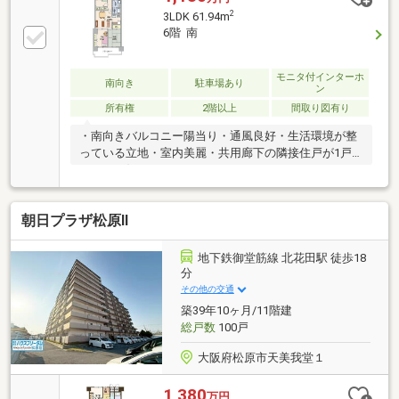
2
3LDK 61.94m
6階 南
モニタ付インターホ
南向き
駐車場あり
ン
所有権
2階以上
間取り図有り
・南向きバルコニー陽当り・通風良好・生活環境が整
っている立地・室内美麗・共用廊下の隣接住戸が1戸
のみ・お好きなようにリフォームしていただけます・
大阪メトロ御堂筋線『北花田』駅徒歩約17分・天王寺
駅まで5駅12分・なんば駅まで8駅19分・梅田駅まで2
朝日プラザ松原Ⅱ
駅28分・近鉄南大阪線『布忍』駅徒歩約16分・スーパ
ー万代 天美我堂店まで約450ｍ・大泉緑地まで約800
ｍ・イオンモール堺北花田まで約1700ｍ・セブンパー
地下鉄御堂筋線 北花田駅 徒歩18
ク天美まで約2900ｍ・ららぽーと堺まで約6000ｍ・ス
分
ギドラッグ松原北新町店まで約800ｍ・阪南中央病院
その他の交通
まで約1100ｍ
築39年10ヶ月/11階建
総戸数
100戸
大阪府松原市天美我堂１
1,380
万円