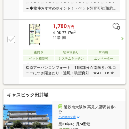
～・＊・～・＊・～・＊・～・＊・～・＊・～・＊・
～◆物件おすすめポイント！・ペット飼育可能(規約
有)！ひとつ屋根の下、大切な家族と暮らしてみません
か？◆リフォーム歴あり（時期不明） ・トイレ取
替 ・キッチン取替 ・浴室取替 ・洗面化粧台取
1,780
万円
替 ・給湯器交換 ・畳表替え ・網戸張替 ・全室
2
4LDK 77.17m
クロス張替え ・カーペット張替え ・CFシート張替
11階 南
え（トイレ、洗面所）ハウスフリーダムは【東証スタ
ンダード上場企業】です。不動産購入や住宅ローンに
ついては、ハウスフリーダムにお任せ下さい。（ご来
南向き
駐車場あり
所有権
店の際は、店舗前に大型駐車場を完備しておりま
ペット相談可
システムキッチン
エレベーター
す！）
松原アーバンコンフォート 11階部分☆南向きバルコ
ニーにつき陽当たり・通風・眺望良好！☆4ＬＤＫ☆
のゆとりある間取☆現況空家のため、ご都合に合わせ
てゆっくりご内覧可能です。☆1987年2月築、地上15
階建・総戸数295戸の大規模マンションで、管理体制
キャスビック田井城
も良好。近鉄南大阪線「布忍」駅徒歩約4分の便利な
立地で、スーパーや公園、教育施設も身近に揃い、子
育て世帯にもおすすめの住環境です。☆現況空家のた
近鉄南大阪線 高見ノ里駅 徒歩9
め、ご都合に合わせてゆっくりご内覧いただけます。
分
☆ご家族皆さまで快適にお住まいいただけるおすすめ
その他の交通
のお部屋です。☆牧主住宅開発株式会社 北野田店ま
築31年3ヶ月/4階建
で お待ちしております。☆