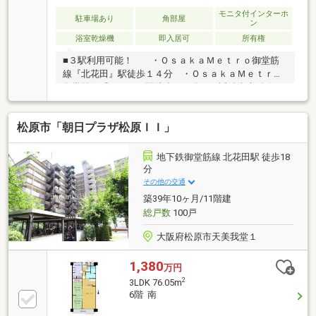
モニタ付インターホ
駐車場あり
角部屋
ン
浴室乾燥機
即入居可
所有権
■３駅利用可能！ ・ＯｓａｋａＭｅｔｒｏ御堂筋
線『北花田』駅徒歩１４分 ・ＯｓａｋａＭｅｔｒｏ
御堂筋線『あびこ』駅徒歩２０分 ・近鉄南大阪線
『河内天美』駅徒歩２４分■日当り・通風良好！■オー
トロック有り！■現況空家！即入居可能！（残代金清
松原市「朝日プラザ松原ＩＩ」
算後）●〇周辺施設〇●・五箇荘東小学校：約１，２４
０ｍ ・五箇荘中学校：約２，２２０ｍ・イオン堺北
花田店：約８２０ｍ ・ファミリーマートときはま北
地下鉄御堂筋線 北花田駅 徒歩18
花田店：約５８０ｍ
分
その他の交通
築39年10ヶ月/11階建
総戸数
100戸
大阪府松原市天美我堂１
1,380
万円
2
3LDK 76.05m
6階 南