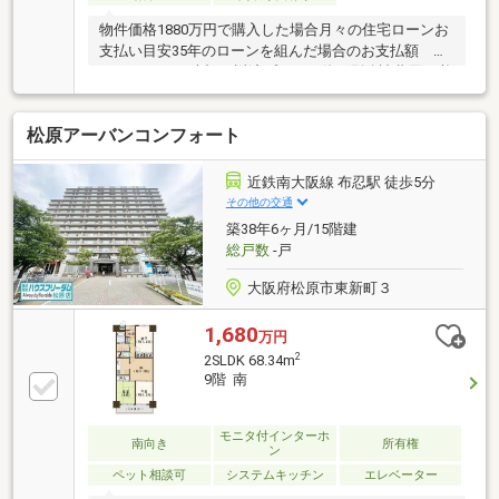
物件価格1880万円で購入した場合月々の住宅ローンお
支払い目安35年のローンを組んだ場合のお支払額
月々53069円※上記ご返済プランの他に別途諸費用が必
要です。また銀行所定の審査があります。審査の結果
お借入れできない場合があります。※月々の支払い目
松原アーバンコンフォート
安は、金利1%・頭金0円・ボーナス払い0円の場合の借
入金額で試算をしております。たくさんのお客様から
の感謝のお言葉をいただいております。これからも素
近鉄南大阪線 布忍駅 徒歩5分
敵なお家探しをお約束します。お家探しを始めてみよ
その他の交通
うと思われたら【近鉄不動産(株) 藤井寺営業所】まで
築38年6ヶ月/15階建
お気軽にご相談ｌください。
総戸数
-戸
大阪府松原市東新町３
1,680
万円
2
2SLDK 68.34m
9階 南
モニタ付インターホ
南向き
所有権
ン
ペット相談可
システムキッチン
エレベーター