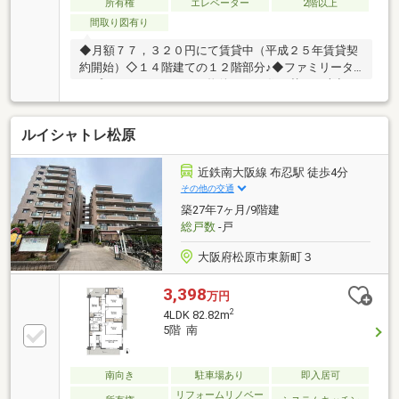
所有権
エレベーター
2階以上
間取り図有り
◆月額７７，３２０円にて賃貸中（平成２５年賃貸契
約開始）◇１４階建ての１２階部分♪◆ファミリータ
イプのオーナーチェンジ物件です♪■住み替えや売却の
ご相談、資金計画など経験豊富な担当者がお手伝いさ
せていただきます■■お気軽にお問い合わせください■
ルイシャトレ松原
大阪府内を中心に多数の物件を取り扱っております！
お家探しに関するご相談はお客様第一主義の『エステ
ートランナー』にお問い合わせください♪
近鉄南大阪線 布忍駅 徒歩4分
その他の交通
築27年7ヶ月/9階建
総戸数
-戸
大阪府松原市東新町３
3,398
万円
2
4LDK 82.82m
5階 南
南向き
駐車場あり
即入居可
リフォームリノベー