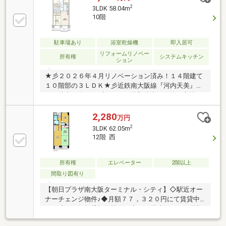
2
3LDK 58.04m
10階
駐車場あり
浴室乾燥機
即入居可
リフォームリノベー
所有権
システムキッチン
ション
★彡２０２６年４月リノベーション済み！１４階建て
１０階部の３ＬＤＫ★彡近鉄南大阪線『河内天美』駅
まで徒歩３分、セブンパーク天美徒歩１０分の立地で
す。
2,280
万円
2
3LDK 62.05m
12階 西
所有権
エレベーター
2階以上
間取り図有り
【朝日プラザ南大阪ターミナル・シティ】◇駅近オー
ナーチェンジ物件♪◆月額７７，３２０円にて賃貸中
（平成２５年賃貸契約開始）◇１４階建ての１２階部
分♪◆ファミリータイプのオーナーチェンジ物件です♪