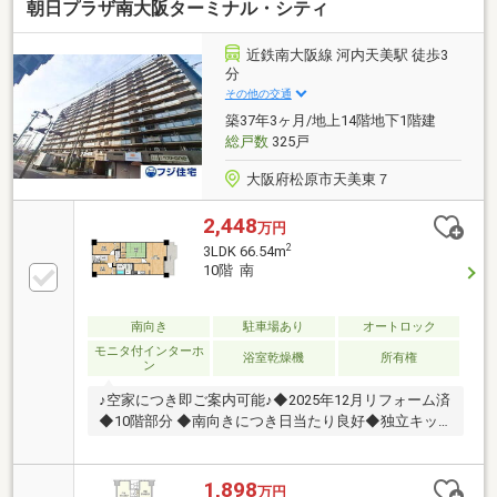
朝日プラザ南大阪ターミナル・シティ
近鉄南大阪線 河内天美駅 徒歩3
分
その他の交通
築37年3ヶ月/地上14階地下1階建
総戸数
325戸
大阪府松原市天美東７
2,448
万円
2
3LDK 66.54m
10階 南
南向き
駐車場あり
オートロック
モニタ付インターホ
浴室乾燥機
所有権
ン
♪空家につき即ご案内可能♪◆2025年12月リフォーム済
◆10階部分 ◆南向きにつき日当たり良好◆独立キッ
チン
1,898
万円