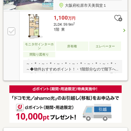
大阪府松原市天美我堂１
1,100
万円
2
2LDK 59.9m
1階 東
モニタ付インターホ
所有権
エレベーター
ン
間取り図有り
～・＊・～・＊・～・＊・～・＊・～・＊・～・＊・
～◆物件おすすめポイント！・1階部分なので階下へ
の足音など心配ございません！エレベーターでの昇降
も不要ですよ♪・アウトポール工法を採用しているの
でデッドスペースが生まれにくく、家具家電のレイア
ウト配置もらくらくです♪◆リフォーム箇所(2025年月
不詳) 浴室/洗面/給湯器/トイレ/キッチン/TVモニタ
ーホン/クロス/床/玄関錠/エアコン2台/LED照明ハウス
フリーダムは【東証スタンダード上場企業】です。不
動産購入や住宅ローンについては、ハウスフリーダム
にお任せ下さい。（ご来店の際は、店舗前に大型駐車
場を完備しております！）