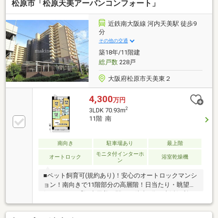
松原市「松原天美アーバンコンフォート」
近鉄南大阪線 河内天美駅 徒歩9
分
その他の交通
築18年/11階建
総戸数
228戸
大阪府松原市天美東２
4,300
万円
2
3LDK 70.93m
11階 南
南向き
駐車場あり
最上階
モニタ付インターホ
オートロック
浴室乾燥機
ン
■ペット飼育可(規約あり)！安心のオートロックマンシ
ョン！南向きで11階部分の高層階！日当たり・眺望良
好な3LDK！「河内天美」駅より徒歩8分！生活便利♪