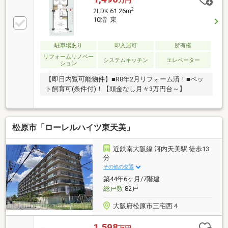
万円
2
2LDK 61.26m
10階 東
駐車場あり
即入居可
所有権
リフォームリノベー
システムキッチン
エレベーター
ション
【即日内覧可能物件】■R8年2月リフォーム済！■ペッ
ト飼育可(条件付)！【頭金なし月々3万円台～】
松原市「ローレルハイツ東天美」
近鉄南大阪線 河内天美駅 徒歩13
分
その他の交通
築44年6ヶ月/7階建
総戸数
82戸
大阪府松原市三宅西４
1,598