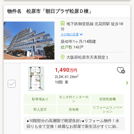
分！休日にお手軽にショッピングが楽しめちゃいます
物件名 松原市「朝日プラザ松原Ｄ棟」
♪・◆リフォーム箇所(平成３０年) ・キッチン ・水
廻り ・床 ・壁 ・和室を洋室に変更 ・扉新調
（LDK、6帖の洋室）ハウスフリーダムは【東証スタン
地下鉄御堂筋線 北花田駅 徒歩18
ダード上場企業】です。不動産購入や住宅ローンにつ
分
いては、ハウスフリーダムにお任せ下さい。（ご来店
その他の交通
の際は、店舗前に大型駐車場を完備しております！）
築42年1ヶ月/14階建
総戸数
143戸
大阪府松原市天美我堂１
1,490
万円
2
2LDK 61.26m
10階 東
モニタ付インターホ
駐車場あり
浴室乾燥機
ン
リフォームリノベー
即入居可
所有権
ション
●10階部分の高層階で眺望良好♪●リフォーム物件！水
回りも全て交換！綺麗なお部屋で新生活がすぐに始め
られます♪●各所収納充実！全居室収納に加え、リビン