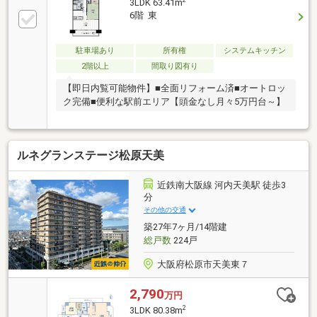
2
3LDK 63.41m
6階 東
駐車場あり
所有権
システムキッチン
2階以上
間取り図有り
【即日内覧可能物件】■全面リフォーム済■オートロッ
ク完備■便利な駅前エリア【頭金なし月々5万円台～】
ルネグランステージ松原天美
近鉄南大阪線 河内天美駅 徒歩3
分
その他の交通
築27年7ヶ月/14階建
総戸数
224戸
大阪府松原市天美東７
2,790
万円
2
3LDK 80.38m