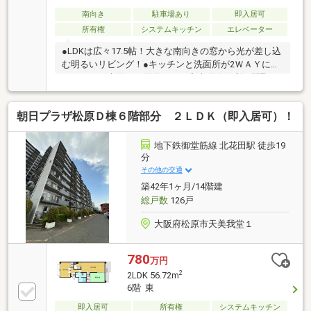
南向き
駐車場あり
即入居可
所有権
システムキッチン
エレベーター
●LDKは広々17.5帖！大きな南向きの窓から光が差し込
む明るいリビング！●キッチンと洗面所が2ＷＡＹにな
っており、水回りを回遊できる家事動線便利な間取！
●キッチンとリビングの間にはガラスシェルフあり♪見
せる収納が楽しめます♪●ワイドなバルコニー！6階部
朝日プラザ松原Ｄ棟６階部分 ２ＬＤＫ（即入居可）！
分で眺望も良好♪エレベーター停止階です♪●近鉄南大
阪線「布忍」駅より徒歩15分！大阪メトロ御堂筋線
「北花田」駅より徒歩17分の立地！ ☆ネットでの内
地下鉄御堂筋線 北花田駅 徒歩19
覧予約受付中☆ 右上赤色のボタン【見学予約(無料)】
分
からお進みください♪ワンタップで簡単予約♪当日の見
その他の交通
学可能！お気軽にご連絡ください♪(お電話は0120-295-
築42年1ヶ月/14階建
890まで)
総戸数
126戸
大阪府松原市天美我堂１
780
万円
2
2LDK 56.72m
6階 東
即入居可
所有権
システムキッチン