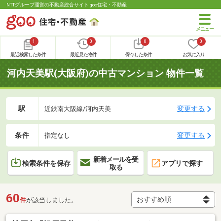
NTTグループ運営の不動産総合サイト goo住宅・不動産
1
0
0
0
最近検索した条件
最近見た物件
保存した条件
お気に入り
河内天美駅(大阪府)の中古マンション 物件一覧
駅
変更する
近鉄南大阪線/河内天美
条件
変更する
指定なし
新着メールを受
検索条件を保存
アプリで探す
取る
60
件
が該当しました。