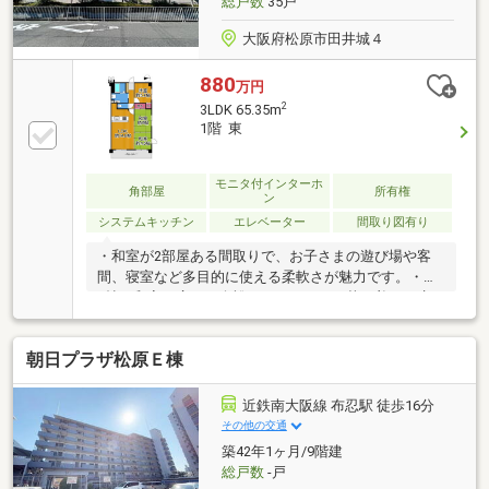
総戸数
35戸
大阪府松原市田井城４
880
万円
2
3LDK 65.35m
1階 東
モニタ付インターホ
角部屋
所有権
ン
システムキッチン
エレベーター
間取り図有り
・和室が2部屋ある間取りで、お子さまの遊び場や客
間、寝室など多目的に使える柔軟さが魅力です。・約
6帖の和室は広さに余裕があり、ほっと落ち着ける癒
しのひと部屋としても活躍します。・各部屋が独立し
ているため、家族それぞれが自分の時間と空間を大切
朝日プラザ松原Ｅ棟
にできる住まいです。・収納も押入・クローゼットが
しっかり確保されており、生活用品をすっきり片付け
やすい間取りです。・家事動線がスムーズな配置で、
近鉄南大阪線 布忍駅 徒歩16分
毎日の家事負担を軽減してくれるやさしい間取り設計
その他の交通
が魅力です。＜学校＞松原市立中央小学校松原市立松
築42年1ヶ月/9階建
原第三中学校
総戸数
-戸