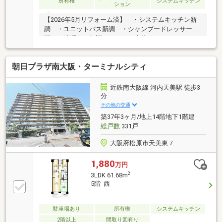
所有権
システムキッチン
ション
【2026年5月リフォーム済】 ・システムキッチン新
調 ・ユニットバス新調 ・シャンプードレッサー新
調 ・洗濯パン新調 ・トイレ本体、ウォシュレット
新調 ・下駄箱新調 ・建具新調 ・CL新設 ・スイ
ッチコンセント新調 ・キッチンカウンター新調 ・
朝日プラザ南大阪・ターミナルシティ
和室→洋室間取変更 ・フローリング張替 ・全室ク
ロス張替 ・CF張替 ・ハウスクリーニング【現地見
学可能】 ・ＡＭ10：00～ＰＭ19：00までいつでもご
近鉄南大阪線 河内天美駅 徒歩3
見学可能です。 ・現地待ち合わせ可能です。【2025
分
年不動産売買契約件数213件】・当社の営業スタッフ
その他の交通
は宅地建物取引士の国家資格者です。
築37年3ヶ月/地上14階地下1階建
総戸数
331戸
大阪府松原市天美東７
1,880
万円
2
3LDK 61.68m
5階 西
駐車場あり
所有権
システムキッチン
2階以上
間取り図有り