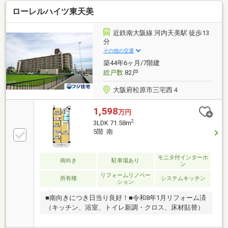
ローレルハイツ東天美
近鉄南大阪線 河内天美駅 徒歩13
分
その他の交通
築44年6ヶ月/7階建
総戸数
82戸
大阪府松原市三宅西４
1,598
万円
2
3LDK 71.58m
5階 南
モニタ付インターホ
南向き
駐車場あり
ン
リフォームリノベー
所有権
システムキッチン
ション
■南向きにつき日当り良好！■令和8年1月リフォーム済
（キッチン、浴室、トイレ新調・クロス、床材貼替）