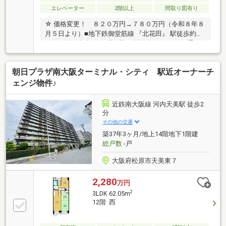
エレベーター
2階以上
間取り図有り
☆ 価格変更！ ８２０万円→７８０万円（令和８年８
月５日より）■地下鉄御堂筋線 『北花田』 駅徒歩約１
９分・近鉄南大阪線 『布忍』 駅徒歩約１６分 通
勤、通学、お買物全て徒歩圏内に揃う生活至便良好な
立地です。■新婚さんの最初の持ち家や収益物件にも
朝日プラザ南大阪ターミナル・シティ 駅近オーナーチ
適しています。■空き家に付き、即入居可。■先行内覧
会を開催致します。お気軽に内覧をお願いします。
ェンジ物件♪
事前に担当に内覧予約をお願いします。■盆休み期間
も休まず営業致します！（お問い合わせ、ご予約
近鉄南大阪線 河内天美駅 徒歩2
は） 富士ホームサービス株式会社 本店賃貸部 06‐
分
6696‐5058 070‐6489‐9787 迄。 担当：吉村（ヨ
その他の交通
シムラ）
築37年3ヶ月/地上14階地下1階建
総戸数
-戸
大阪府松原市天美東７
2,280
万円
2
3LDK 62.05m
12階 西