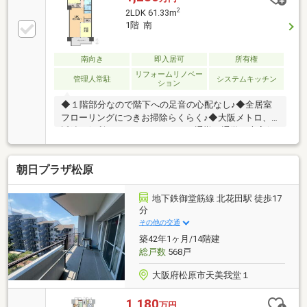
2
2LDK 61.33m
1階 南
南向き
即入居可
所有権
リフォームリノベー
管理人常駐
システムキッチン
ション
◆１階部分なので階下への足音の心配なし♪◆全居室
フローリングにつきお掃除らくらく♪◆大阪メトロ、
近鉄の便利な２ＷＡＹアクセス！通勤・通学に大変便
利な立地♪【お買い物施設】・サンプラザ天美我堂
店：徒歩6分・万代天美我堂店：徒歩12分・ファミリ
朝日プラザ松原
ーマート松原天美我堂一丁目店：徒歩7分・キリン堂
松原天美我堂店：徒歩10分【教育施設】・松原市立天
美西小学校：徒歩23分・松原市立松原第五中学校：徒
地下鉄御堂筋線 北花田駅 徒歩17
歩8分【その他施設】・社会医療法人阪南医療福祉セ
分
ンター阪南中央病院：徒歩19分◆内覧をご希望の際は
その他の交通
下記の見学カレンダーまたはお電話でお気軽にご予約
築42年1ヶ月/14階建
ください♪
総戸数
568戸
大阪府松原市天美我堂１
1,180
万円