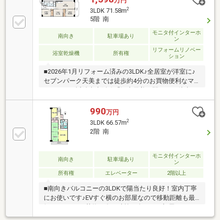
万円
2
3LDK 71.58m
5階 南
モニタ付インターホ
南向き
駐車場あり
ン
リフォームリノベー
浴室乾燥機
所有権
ション
■2026年1月リフォーム済みの3LDK♪全居室が洋室に♪
セブンパーク天美までは徒歩約4分のお買物便利なマ
ンション！近鉄南大阪線「河内天美」駅までは徒歩13
分！空家ですので内覧可能！
990
万円
2
3LDK 66.57m
2階 南
モニタ付インターホ
南向き
駐車場あり
ン
所有権
エレベーター
2階以上
■南向きバルコニーの3LDKで陽当たり良好！室内丁寧
にお使いです♪EVすぐ横のお部屋なので移動距離も最
短ですみます♪荷物が多い時等に楽々のお部屋ですね♪