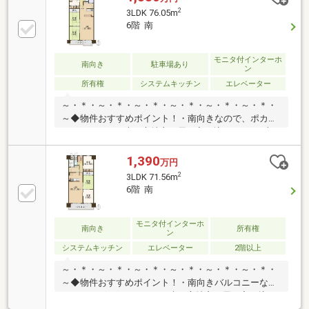
2
3LDK 76.05m
6階 南
モニタ付インターホ
南向き
駐車場あり
ン
所有権
システムキッチン
エレベーター
～・＊・～・＊・～・＊・～・＊・～・＊・～・＊・
～◆物件おすすめポイント！・南向きなので、ポカポ
カとあたたかな光と心地良い風が入り込みます♪・大
型複合施設「イオンモール堺北花田」まで徒歩24分、
車で8分！休日にお手軽にショッピングが楽しめます
1,390
万円
♪・リビングはアウトポール工法を採用しているので
2
3LDK 71.56m
デッドスペースが生まれにくく、家具家電のレイアウ
6階 南
ト配置もらくらくです♪◆お問い合わせをお待ちして
おります♪ハウスフリーダムは【東証スタンダード上
場企業】です。不動産購入や住宅ローンについては、
モニタ付インターホ
南向き
所有権
ン
ハウスフリーダムにお任せ下さい。（ご来店の際は、
システムキッチン
エレベーター
2階以上
店舗前に大型駐車場を完備しております！）
～・＊・～・＊・～・＊・～・＊・～・＊・～・＊・
～◆物件おすすめポイント！・南向きバルコニーなの
で、ポカポカとあたたかな光と心地良い風が入り込み
ます♪・大型複合施設「セブンパーク天美」まで車で8