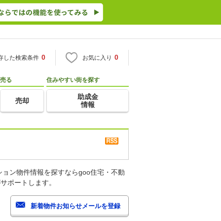
0
0
存した検索条件
お気に入り
売る
住みやすい街を探す
助成金
売却
情報
ョン物件情報を探すならgoo住宅・不動
がサポートします。