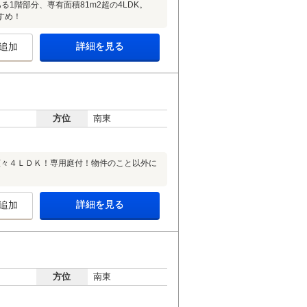
1階部分、専有面積81m2超の4LDK。
すめ！
詳細を見る
追加
方位
南東
広々４ＬＤＫ！専用庭付！物件のこと以外に
詳細を見る
追加
方位
南東