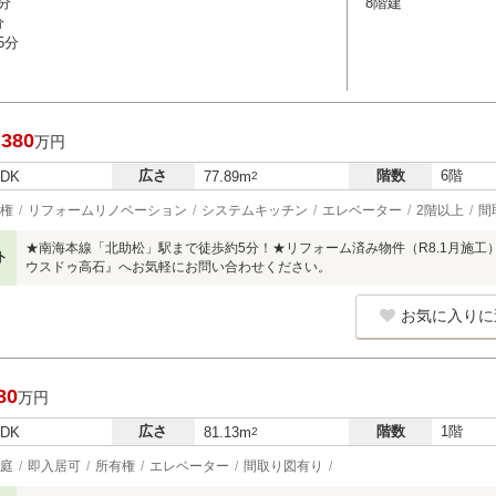
分
8階建
分
5分
,380
万円
広さ
階数
6階
LDK
77.89m
2
権
リフォームリノベーション
システムキッチン
エレベーター
2階以上
間
★南海本線「北助松」駅まで徒歩約5分！★リフォーム済み物件（R8.1月施
ト
ウスドゥ高石』へお気軽にお問い合わせください。
お気に入りに
80
万円
広さ
階数
1階
LDK
81.13m
2
庭
即入居可
所有権
エレベーター
間取り図有り