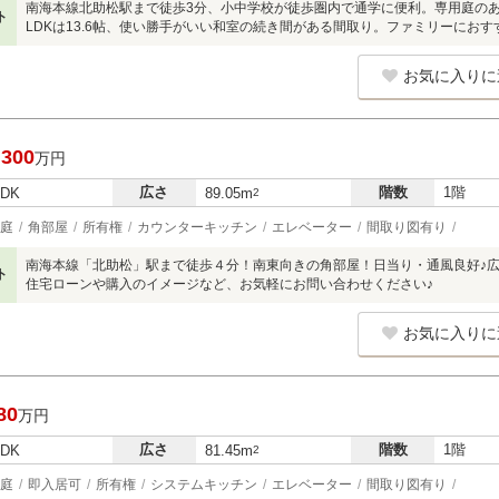
南海本線北助松駅まで徒歩3分、小中学校が徒歩圏内で通学に便利。専用庭のある
ト
LDKは13.6帖、使い勝手がいい和室の続き間がある間取り。ファミリーにおす
お気に入りに
,300
万円
広さ
階数
1階
LDK
89.05m
2
庭
角部屋
所有権
カウンターキッチン
エレベーター
間取り図有り
南海本線「北助松」駅まで徒歩４分！南東向きの角部屋！日当り・通風良好♪
ト
住宅ローンや購入のイメージなど、お気軽にお問い合わせください♪
お気に入りに
80
万円
広さ
階数
1階
LDK
81.45m
2
庭
即入居可
所有権
システムキッチン
エレベーター
間取り図有り