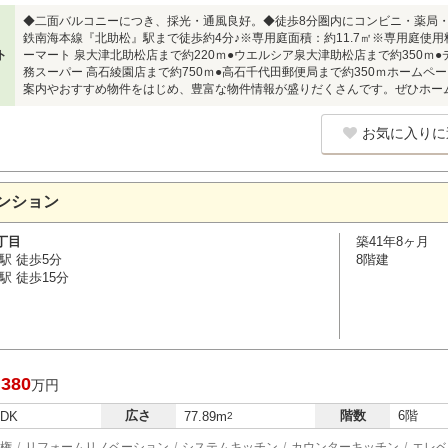
◆二面バルコニーにつき、採光・通風良好。◆徒歩8分圏内にコンビニ・薬局・
鉄南海本線『北助松』駅まで徒歩約4分♪※専用庭面積：約11.7㎡※専用庭使用
ト
ーマート 泉大津北助松店まで約220ｍ●ウエルシア泉大津助松店まで約350ｍ●
務スーパー 高石綾園店まで約750ｍ●高石千代田郵便局まで約350ｍホーム
案内やおすすめ物件をはじめ、豊富な物件情報が盛りだくさんです。ぜひホー
お気に入りに
ンション
丁目
築41年8ヶ月
駅 徒歩5分
8階建
駅 徒歩15分
,380
万円
広さ
階数
6階
LDK
77.89m
2
権
リフォームリノベーション
システムキッチン
カウンターキッチン
エレベ