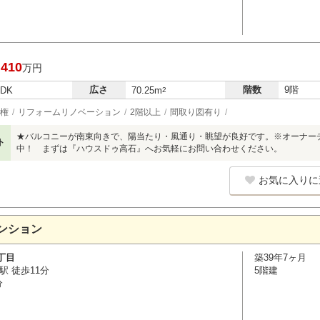
,410
万円
広さ
階数
9階
LDK
70.25m
2
権
リフォームリノベーション
2階以上
間取り図有り
★バルコニーが南東向きで、陽当たり・風通り・眺望が良好です。※オーナー
ト
中！ まずは『ハウスドゥ高石』へお気軽にお問い合わせください。
お気に入りに
ンション
丁目
築39年7ヶ月
駅 徒歩11分
5階建
分