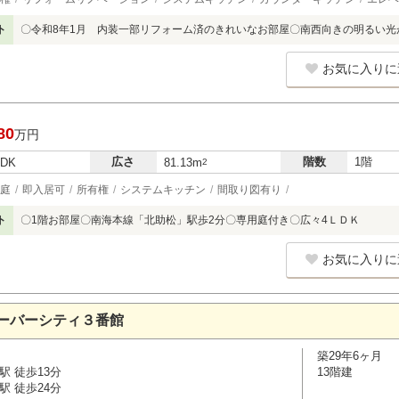
ト
〇令和8年1月 内装一部リフォーム済のきれいなお部屋〇南西向きの明るい光
お気に入りに
80
万円
広さ
階数
1階
LDK
81.13m
2
庭
即入居可
所有権
システムキッチン
間取り図有り
ト
〇1階お部屋〇南海本線「北助松」駅歩2分〇専用庭付き〇広々4ＬＤＫ
お気に入りに
ーバーシティ３番館
築29年6ヶ月
駅 徒歩13分
13階建
駅 徒歩24分