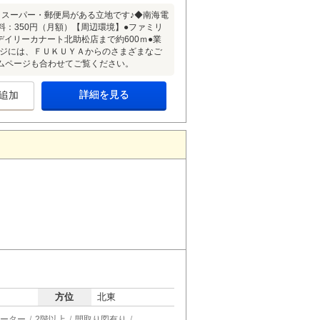
スーパー・郵便局がある立地です♪◆南海電
料：350円（月額）【周辺環境】●ファミリ
デイリーカナート北助松店まで約600ｍ●業
ページには、ＦＵＫＵＹＡからのさまざまなご
ムページも合わせてご覧ください。
詳細を見る
追加
方位
北東
ーター
2階以上
間取り図有り