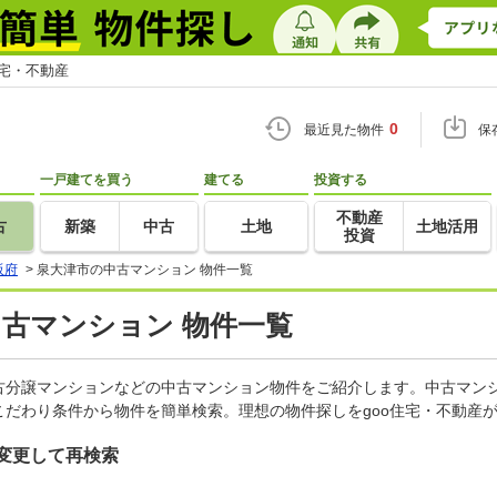
住宅・不動産
0
最近見た物件
保
一戸建てを買う
建てる
投資する
不動産
古
新築
中古
土地
土地活用
投資
阪府
>
泉大津市の中古マンション 物件一覧
中古マンション 物件一覧
古分譲マンションなどの中古マンション物件をご紹介します。中古マンシ
だわり条件から物件を簡単検索。理想の物件探しをgoo住宅・不動産
変更して再検索