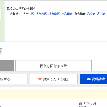
近くのエリアから探す
大阪府：
堺市中区
堺市西区
堺市南区
岸和田市
泉大津市
和泉市
高石市
間取り図付き表示
お気に入りに追加
資料請求
築41年8ヶ月