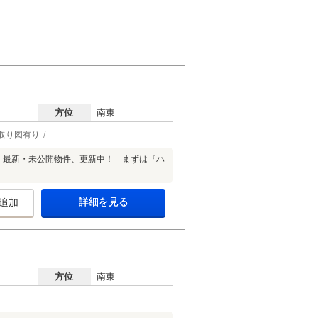
方位
南東
取り図有り
工）最新・未公開物件、更新中！ まずは『ハ
詳細を見る
追加
方位
南東