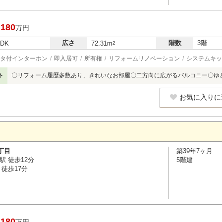
,180
万円
広さ
階数
3階
LDK
72.31m
2
タ付インターホン
即入居可
所有権
リフォームリノベーション
システムキッ
ト
〇リフォーム履歴多数あり、きれいなお部屋〇二方向に広がるバルコニー〇ゆ
お気に入りに
丁目
築39年7ヶ月
駅 徒歩12分
5階建
徒歩17分
,180