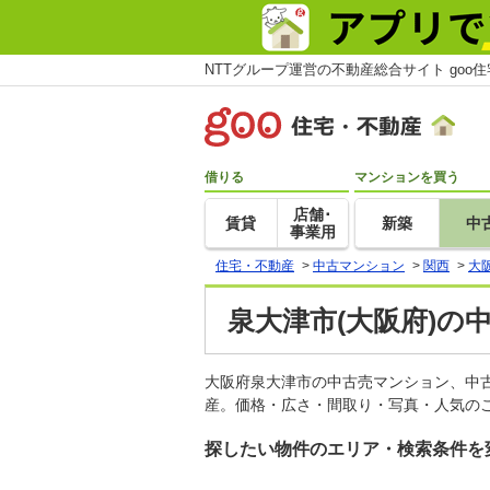
NTTグループ運営の不動産総合サイト goo
借りる
マンションを買う
店舗･
賃貸
新築
中
事業用
住宅・不動産
>
中古マンション
>
関西
>
大
泉大津市(大阪府)の
大阪府泉大津市の中古売マンション、中
産。価格・広さ・間取り・写真・人気のこ
探したい物件のエリア・検索条件を