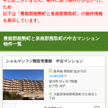
申し訳ございません。条件にあう物件が少なかった
ため
以下は「豊能郡能勢町と泉南郡熊取町」の物件情報
を表示しています。
豊能郡能勢町と泉南郡熊取町の中古マンション
物件一覧
シャルマンフジ熊取壱番館 中古マンション
阪和線 熊取駅 徒歩12分
その他の交通
築35年10ヶ月/7階建
総戸数
78戸
大阪府泉南郡熊取町大久保北１
丁目