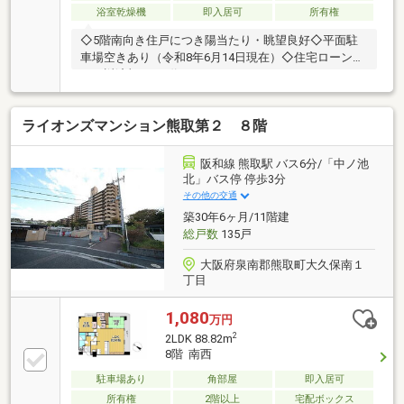
浴室乾燥機
即入居可
所有権
◇5階南向き住戸につき陽当たり・眺望良好◇平面駐
車場空きあり（令和8年6月14日現在）◇住宅ローン
月々返済額1万円代
ライオンズマンション熊取第２ ８階
阪和線 熊取駅 バス6分/「中ノ池
北」バス停 停歩3分
その他の交通
築30年6ヶ月/11階建
総戸数
135戸
大阪府泉南郡熊取町大久保南１
丁目
1,080
万円
2
2LDK 88.82m
8階 南西
駐車場あり
角部屋
即入居可
所有権
2階以上
宅配ボックス