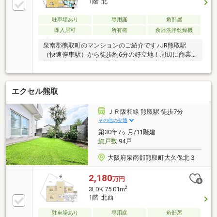
1階 北
駐車場あり
専用庭
角部屋
即入居可
所有権
食器洗浄乾燥機
泉南郡熊取町のマンションのご紹介です♪JR熊取駅
（快速停車駅）から徒歩約6分の好立地！周辺に商業
施設も多数あり、生活非常に便利です♪室内は約3年前
にフルリノベーションを行っており、現在も非常にキ
レイで即入居可能な物件となっております！是非一度
エクセル熊取
室内をご覧ください♪お問い合わせお待ちいたしてお
ります！************************※令和8年度固定資産
税額 年間￥74300円※町内会費300円/月※リフォーム
ＪＲ阪和線 熊取駅 徒歩7分
内容【システムキッチン、ユニットバス、洗面化粧
その他の交通
台、トイレ新調・クロス、床張替え・建具新調等】
築30年7ヶ月/11階建
総戸数
94戸
大阪府泉南郡熊取町大久保北３
2,180
万円
2
3LDK 75.01m
1階 北西
駐車場あり
専用庭
角部屋