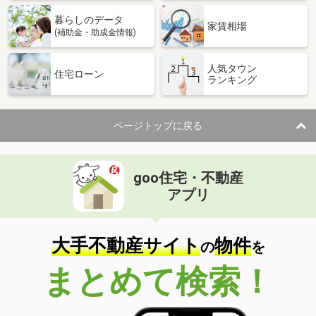
暮らしのデータ
家賃相場
(補助金・助成金情報)
人気タウン
住宅ローン
ランキング
ページトップに戻る
goo住宅・不動産
アプリ
大手不動産サイト
物件
の
を
まとめて検索！