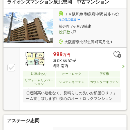
ライオンズマンション泉北忠岡 中古マンション
ＪＲ阪和線 和泉府中駅 徒歩19分
その他の交通
築34年7ヶ月/8階建
総戸数
-戸
大阪府泉北郡忠岡町高月北１
999
万円
2
3LDK 66.87m
5階 南西
駐車場あり
オートロック
所有権
リフォームリノベー
システムキッチン
カウンターキッチン
ション
〇近隣高い建物なく、見晴らしの良いお部屋〇リフォ
ーム渡し致します〇安心のオートロックマンション
アステージ忠岡