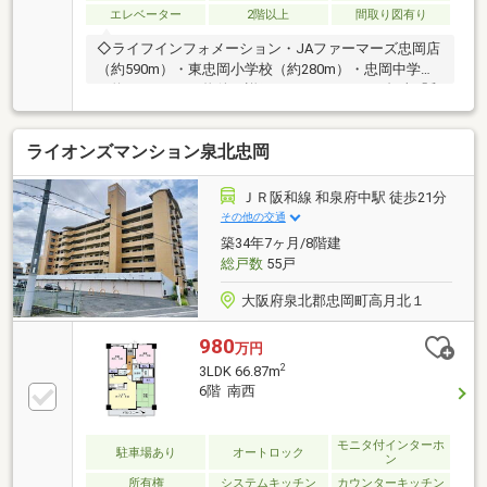
エレベーター
2階以上
間取り図有り
◇ライフインフォメーション・JAファーマーズ忠岡店
（約590m）・東忠岡小学校（約280m）・忠岡中学校
（約630m）この物件の詳細につきましては、担当「和
田」までご連絡お待ちしております。フリーコール：
0120-109-582住戸数:71戸
ライオンズマンション泉北忠岡
ＪＲ阪和線 和泉府中駅 徒歩21分
その他の交通
築34年7ヶ月/8階建
総戸数
55戸
大阪府泉北郡忠岡町高月北１
980
万円
2
3LDK 66.87m
6階 南西
モニタ付インターホ
駐車場あり
オートロック
ン
所有権
システムキッチン
カウンターキッチン