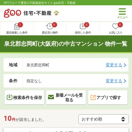
NTTグループ運営の不動産総合サイト goo住宅・不動産
1
0
0
0
最近検索した条件
最近見た物件
保存した条件
お気に入り
泉北郡忠岡町(大阪府)の中古マンション 物件一覧
地域
変更する
泉北郡忠岡町
条件
変更する
指定なし
新着メールを受
検索条件を保存
アプリで探す
取る
10
件
が該当しました。