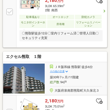
2,180
万円
2
3LDK 65.39m
2階 南西
駐車場あり
オートロック
防犯カメラ
モニタ付インターホ
リフォームリノベー
所有権
ン
ション
〇熊取駅徒歩12分〇室内リフォーム済〇管理人日勤〇
セキュリティ充実
エクセル熊取 １階
ＪＲ阪和線 熊取駅 徒歩6分
その他の交通
築30年7ヶ月/11階建
総戸数
94戸
大阪府泉南郡熊取町大久保北３
2,180
万円
2
3LDK 75.01m