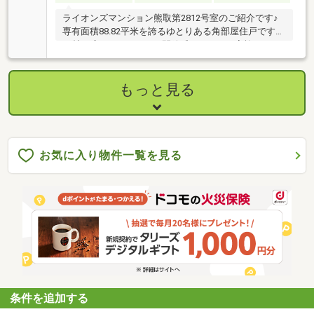
ライオンズマンション熊取第2812号室のご紹介です♪
専有面積88.82平米を誇るゆとりある角部屋住戸です！
20帖の広々としたLDKは開放感があり、ご家族でゆっ
たりとお過ごしいただけます♪対面式キッチンを採用
しているため、お料理をしながらご家族との会話も弾
みます！間取りは2LDKとなっており、各居室にもゆと
もっと見る
りを持たせた使いやすい設計です♪角部屋ならではの
採光・通風も魅力のお部屋です！ぜひ一度ご内覧いた
だきたい住まいです♪お問い合わせを心よりお待ちし
ております！**************※R8年固定資産税額:88454
円 ※近隣月極駐車場空有り:月8000円～9000円 ※司
お気に入り物件一覧を見る
法書士は売主指定
条件を追加する