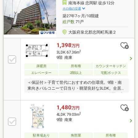
南海本線 忠岡駅 徒歩12分
その他の交通
築27年7ヶ月/10階建
総戸数
71戸
大阪府泉北郡忠岡町馬瀬２
1,398
万円
2
3LDK 67.36m
9階 南東
床暖房
所有権
カウンターキッチン
エレベーター
2階以上
宅配ボックス
＜保証付＞子育て世代におすすめの住環境。9階・南
東向きバルコニーで日当り・眺望良好な3LDK。全居室
収納付きで、お部屋をすっきり使えます。食洗機や床
暖房など設備も充実。宅配BOX付きマンションです。
1,480
万円
2
4LDK 79.03m
9階 南東
駐車場あり
角部屋
所有権