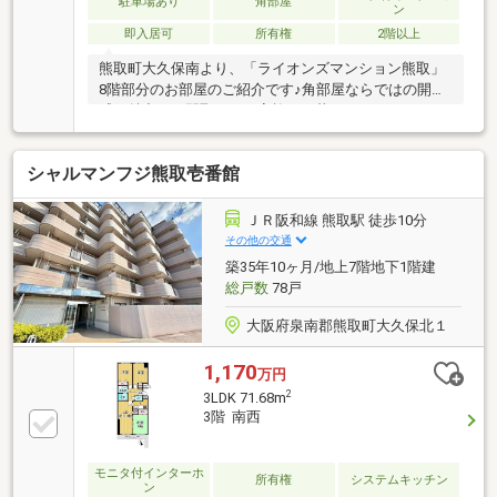
駐車場あり
角部屋
ン
即入居可
所有権
2階以上
熊取町大久保南より、「ライオンズマンション熊取」
8階部分のお部屋のご紹介です♪角部屋ならではの開放
感が魅力で、間取りはご家族でも暮らしやすい3LDKで
す♪オートロック付きのマンションのため、防犯面に
も配慮されており、安心してお住まいいただけます♪
シャルマンフジ熊取壱番館
ぜひ一度、現地でお部屋からの眺望や雰囲気をご体感
ください♪皆様からのお問い合わせを心よりお待ちし
ております♪*******************※令和8年度固定資産税
ＪＲ阪和線 熊取駅 徒歩10分
額:￥70400
その他の交通
築35年10ヶ月/地上7階地下1階建
総戸数
78戸
大阪府泉南郡熊取町大久保北１
1,170
万円
2
3LDK 71.68m
3階 南西
モニタ付インターホ
所有権
システムキッチン
ン