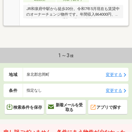
JR和泉府中駅から徒歩20分。令和7年5月現在も賃貸中
のオーナーチェンジ物件です。年間収入864000円、表
面利回りは約8%と、手堅い運用が見込めます。LDKは
ゆとりの約17帖、全室6帖以上の3LDK。南西向きバル
コニーで日当たり良好。投資用としてはもちろん、将
来的な自己使用にも適した間取りと広さです。
1～3
棟
地域
変更する
泉北郡忠岡町
条件
変更する
指定なし
新着メールを受
検索条件を保存
アプリで探す
取る