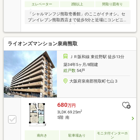
エレベーター
2階以上
間取り図有り
「シャルマンフジ熊取壱番館」のここがイチオシ。セ
ブンイレブン熊取西店まで徒歩5分と近場にコンビニ
があるのもポイント。安心のオートロックが嬉しい、
防犯を考慮した物件です。専有面積が71.68㎡と十分な
広さでゆったりと生活できるのではないのでしょう
ライオンズマンション泉南熊取
か。不動産に関することでお悩みを抱えているのであ
れば、地域に詳しい当社スタッフが住まい探しをサポ
ート致します。こだわりやご要望などがあれば、お気
ＪＲ阪和線 東佐野駅 徒歩13分
軽にお問い合わせ下さい。
築34年5ヶ月/8階建
総戸数
54戸
大阪府泉南郡熊取町七山３
680
万円
2
3LDK 69.25m
5階 南
モニタ付インターホ
南向き
駐車場あり
ン