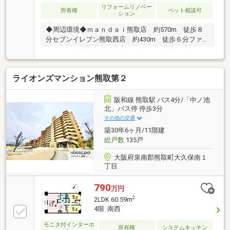
リフォームリノベー
所有権
ペット相談可
ション
◆周辺環境◆ｍａｎｄａｉ熊取店 約570m 徒歩８
分セブンイレブン熊取西店 約430m 徒歩６分ファミ
リーマート熊取大久保中店 約400m 徒歩５分そうご
う薬局熊取店 約510m 徒歩７分一般病院 内科 とち
はらクリニック 約520m 徒歩７分一般病院 消化器
ライオンズマンション熊取第２
科 永山病院 約610m 徒歩８分◆幼稚園・保育園・
小学校・中学校◆すみれ保育園 約160m 徒歩２分
幼保連携型認定こども園フレンド幼稚園(こども園) 約
阪和線 熊取駅 バス4分/「中ノ池
1000m 徒歩１３分熊取町立熊取西小学校 約
北」バス停 停歩3分
1.9km 徒歩２４分熊取町立熊取中学校 約2.0 km
その他の交通
徒歩２５分
築30年6ヶ月/11階建
総戸数
135戸
大阪府泉南郡熊取町大久保南１
丁目
790
万円
2
2LDK 60.59m
4階 南西
モニタ付インターホ
所有権
システムキッチン