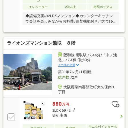
ン
エレベーター
2階以上
宅配ボックス
◆設備充実の2LDKマンション◆カウンターキッチン
で会話を楽しみながらお料理♪追焚機能付きバスでゆ
ったり入浴できます。オートロック・宅配BOX付きで
安心＆便利！ワイドバルコニーのある快適な住まいで
す。■周辺環境西小学校 徒歩15分（約1150m）熊取中
ライオンズマンション熊取 ８階
学校 徒歩21分（約1680m）マツゲン 徒歩18分（約
1430m）ローソン 徒歩11分（約870m）◆「お電話」
または「資料請求」ボタンよりお気軽にお問い合わせ
阪和線 熊取駅 バス6分/「中ノ池
ください！◆お客様のご希望条件に合わせて物件をご
北」バス停 停歩3分
紹介いたします。気になる物件がございましたら、ま
その他の交通
とめてのご見学・ご相談も可能です♪
築31年7ヶ月/11階建
総戸数
72戸
大阪府泉南郡熊取町大久保南１
丁目
880
万円
2
2LDK 69.42m
8階 南西
モニタ付インターホ