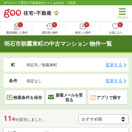
NTTグループ運営の不動産総合サイト goo住宅・不動産
1
0
0
0
最近検索した条件
最近見た物件
保存した条件
お気に入り
明石市朝霧東町の中古マンション 物件一覧
町
変更する
明石市／朝霧東町
条件
変更する
指定なし
新着メールを受
検索条件を保存
アプリで探す
取る
11
件
が該当しました。