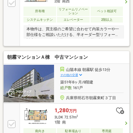
2階 南西
リフォームリノベー
所有権
ペット相談可
ション
システムキッチン
エレベーター
2階以上
本物件は、買主様のご希望に合わせて内装カラーや一
部仕様をご相談いただける、半オーダー型リフォーム
対応住戸です。■内装カラーや一部仕様は相談可能で
す。■買主様のお好みに合わせたリフォーム提案が可
能です。■完成前のため、暮らし方に合わせた住まい
朝霧マンションＡ棟 中古マンション
づくりを検討できます。■中古マンション購入とリフ
ォームをまとめて考えやすい住戸です。■シンプル、
ホテルライク、ナチュラル、モダンなどのテイストも
山陽本線 朝霧駅 徒歩13分
相談可能です。■リフォーム内容や仕様は打ち合わせ
その他の交通
のうえ決定予定です。
築51年8ヶ月/8階建
総戸数
161戸
兵庫県明石市朝霧東町３丁目
1,280
万円
2
3LDK 72.57m
1階 南
南向き
駐車場あり
専用庭