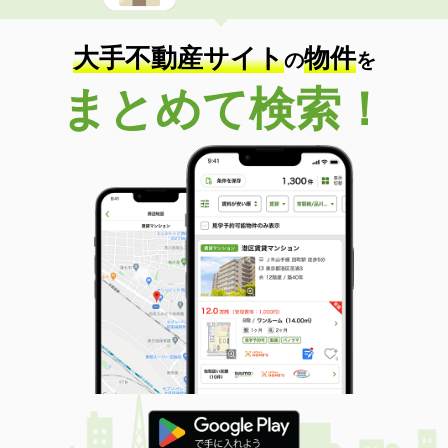
大手不動産サイト
物件
の
を
まとめて検索！