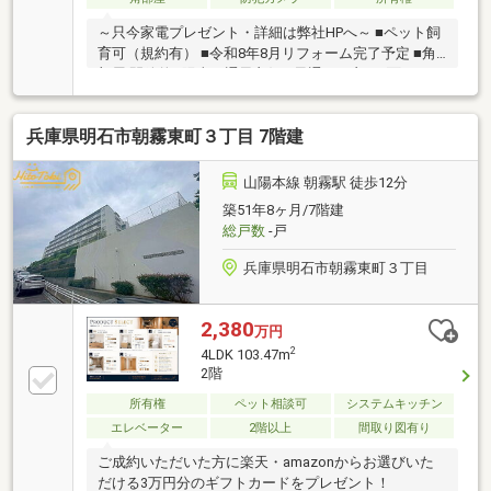
～只今家電プレゼント・詳細は弊社HPへ～ ■ペット飼
育可（規約有） ■令和8年8月リフォーム完了予定 ■角
部屋 開放的&陽当り通風良好 ■風通しの良い2面バルコ
ニー
兵庫県明石市朝霧東町３丁目 7階建
山陽本線 朝霧駅 徒歩12分
築51年8ヶ月/7階建
総戸数
-戸
兵庫県明石市朝霧東町３丁目
2,380
万円
2
4LDK 103.47m
2階
所有権
ペット相談可
システムキッチン
エレベーター
2階以上
間取り図有り
ご成約いただいた方に楽天・amazonからお選びいた
だける3万円分のギフトカードをプレゼント！