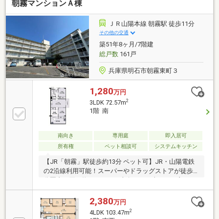
朝霧マンションＡ棟
ＪＲ山陽本線 朝霧駅 徒歩11分
その他の交通
築51年8ヶ月/7階建
総戸数
161戸
兵庫県明石市朝霧東町３
1,280
万円
2
3LDK 72.57m
1階 南
南向き
専用庭
即入居可
所有権
ペット相談可
システムキッチン
【JR「朝霧」駅徒歩約13分 ペット可】JR・山陽電鉄
の2沿線利用可能！スーパーやドラッグストアが徒歩3
分圏内で買い物ラクラク。南向きで日当たりが良く、
専用庭やトランクルームなど設備も充実しています。
2,380
万円
2
4LDK 103.47m