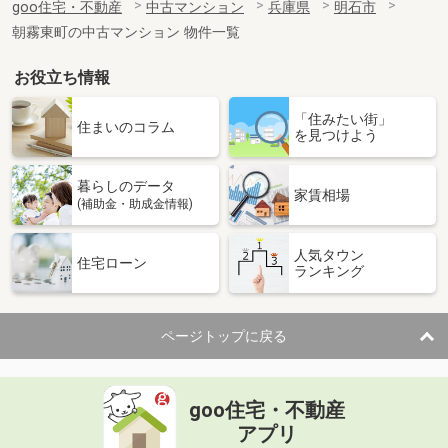
goo住宅・不動産
中古マンション
兵庫県
明石市
朝霧東町の中古マンション 物件一覧
お役立ち情報
「住みたい街」
住まいのコラム
を見つけよう
暮らしのデータ
家賃相場
(補助金・助成金情報)
人気タウン
住宅ローン
ランキング
ページトップに戻る
goo住宅・不動産
アプリ