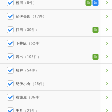
粉河
（8件）
急
始
紀伊長田
（17件）
打田
（30件）
急
下井阪
（62件）
岩出
（103件）
急
船戸
（54件）
紀伊小倉
（28件）
布施屋
（36件）
千旦
（21件）