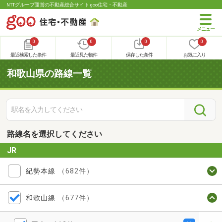
NTTグループ運営の不動産総合サイト goo住宅・不動産
0
0
0
0
最近検索した条件
最近見た物件
保存した条件
お気に入り
和歌山県の路線一覧
路線名を選択してください
JR
紀勢本線
（682件）
和歌山線
（677件）