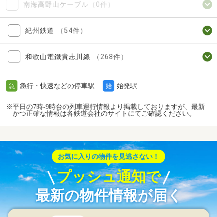
南海高野山ケーブル
（0件）
紀州鉄道
（54件）
和歌山電鐵貴志川線
（268件）
急行・快速などの停車駅
始発駅
急
始
※平日の7時-9時台の列車運行情報より掲載しておりますが、最新
かつ正確な情報は各鉄道会社のサイトにてご確認ください。
お気に入りの物件を見逃さない！
プッシュ通知で
最新の物件情報が届く