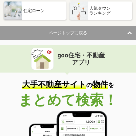
人気タウン
住宅ローン
ランキング
ページトップに戻る
goo住宅・不動産
アプリ
大手不動産サイト
物件
の
を
まとめて検索！