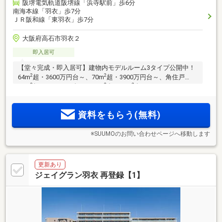
阪堺電気軌道阪堺線「浜寺駅前」歩6分
南海本線「羽衣」歩7分
ＪＲ阪和線「東羽衣」歩7分
大阪府高石市羽衣２
即入居可
【堂々完成・即入居可】建物内モデルルーム3タイプ公開中！
2
2
64m
超・3600万円台～、70m
超・3900万円台～、角住戸
2
2
2
83m
超・5300万円台～。58m
台～90m
台のバリエーション
／南海本線・急行停車駅「羽衣」駅・JR阪和線「東羽衣」
駅・阪堺電車利用可。「なんば」駅直通16分、「本町」駅27
資料をもらう(無料)
分、「堺筋本町」駅28分
※SUUMOのお問い合わせページへ移動します
更新あり
ジェイグラン羽衣 再登録【1】