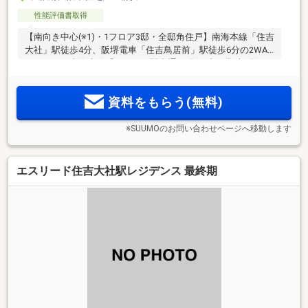
性能評価書取得
【南向き中心(※1)・1フロア3邸・全邸角住戸】南海本線「住吉
大社」駅徒歩4分、阪堺電車「住吉鳥居前」駅徒歩6分の2WAY
アクセス。南海本線「なんば」駅直通10分(日中平常時9分)。
南面に水と緑がひろがる住吉公園を望むロケーション。総27
2
邸のプライベートレジデンス、専有面積50.92m
～
資料をもらう(無料)
2
64.65m
【資料請求受付中】
※SUUMOのお問い合わせページへ移動します
エスリード住吉大社駅レジデンス 最終期