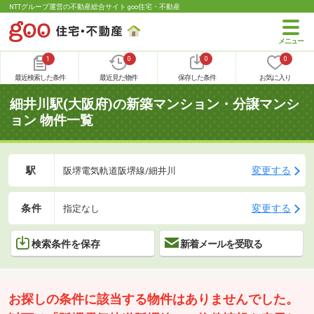
NTTグループ運営の不動産総合サイト goo住宅・不動産
1
0
0
0
最近検索した条件
最近見た物件
保存した条件
お気に入り
細井川駅(大阪府)の新築マンション・分譲マンシ
ョン 物件一覧
駅
変更する
阪堺電気軌道阪堺線/細井川
条件
変更する
指定なし
検索条件を保存
新着メールを受取る
お探しの条件に該当する物件はありませんでした。