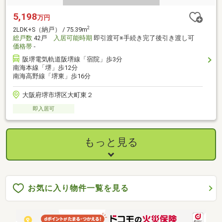
5,198
万円
2
2LDK+S（納戸） / 75.39m
総戸数
42戸
入居可能時期
即引渡可※手続き完了後引き渡し可
価格帯
-
阪堺電気軌道阪堺線「宿院」歩3分
南海本線「堺」歩12分
南海高野線「堺東」歩16分
大阪府堺市堺区大町東２
即入居可
もっと見る
お気に入り物件一覧を見る