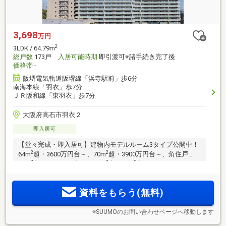
3,698
万円
2
3LDK / 64.79m
総戸数
173戸
入居可能時期
即引渡可※諸手続き完了後
価格帯
-
阪堺電気軌道阪堺線「浜寺駅前」歩6分
南海本線「羽衣」歩7分
ＪＲ阪和線「東羽衣」歩7分
大阪府高石市羽衣２
即入居可
【堂々完成・即入居可】建物内モデルルーム3タイプ公開中！
2
2
64m
超・3600万円台～、70m
超・3900万円台～、角住戸
2
2
2
83m
超・5300万円台～。58m
台～90m
台のバリエーション
／南海本線・急行停車駅「羽衣」駅・JR阪和線「東羽衣」
駅・阪堺電車利用可。「なんば」駅直通16分、「本町」駅27
資料をもらう(無料)
分、「堺筋本町」駅28分
※SUUMOのお問い合わせページへ移動します