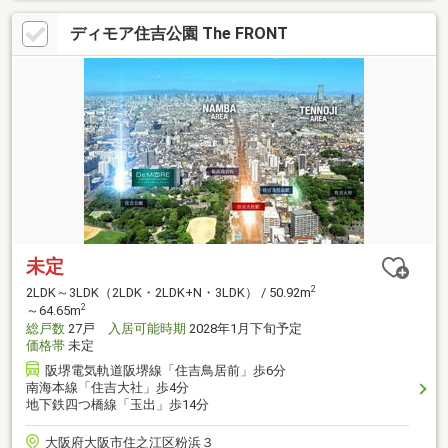
ディモア住吉公園 The FRONT
未定
2
2LDK～3LDK（2LDK・2LDK+N・3LDK） / 50.92m
2
～64.65m
総戸数
27戸
入居可能時期
2028年1月下旬予定
価格帯
未定
阪堺電気軌道阪堺線「住吉鳥居前」歩6分
南海本線「住吉大社」歩4分
地下鉄四つ橋線「玉出」歩14分
大阪府大阪市住之江区粉浜３