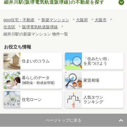
細井川駅(阪堺電気軌道阪堺線)の不動産を探す
goo住宅・不動産
新築マンション
大阪府
大阪市
住吉区
阪堺電気軌道阪堺線
細井川駅の新築マンション 物件一覧
お役立ち情報
「住みたい街」
住まいのコラム
を見つけよう
暮らしのデータ
家賃相場
(補助金・助成金情報)
人気タウン
住宅ローン
ランキング
ページトップに戻る