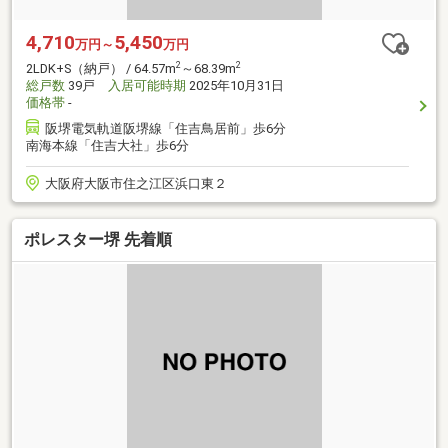
4,710
5,450
万円～
万円
2
2
2LDK+S（納戸） / 64.57m
～68.39m
総戸数
39戸
入居可能時期
2025年10月31日
価格帯
-
阪堺電気軌道阪堺線「住吉鳥居前」歩6分
南海本線「住吉大社」歩6分
大阪府大阪市住之江区浜口東２
ポレスター堺 先着順