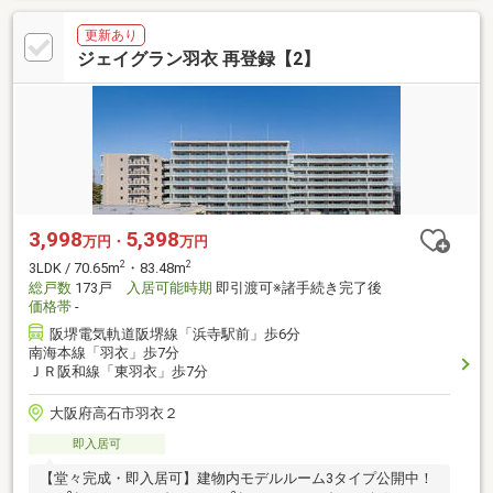
更新あり
ジェイグラン羽衣 再登録【2】
3,998
5,398
万円・
万円
2
2
3LDK / 70.65m
・83.48m
総戸数
173戸
入居可能時期
即引渡可※諸手続き完了後
価格帯
-
阪堺電気軌道阪堺線「浜寺駅前」歩6分
南海本線「羽衣」歩7分
ＪＲ阪和線「東羽衣」歩7分
大阪府高石市羽衣２
即入居可
【堂々完成・即入居可】建物内モデルルーム3タイプ公開中！