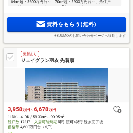
2
2
64m
超・3600万円台～、70m
超・3900万円台～、角住戸
2
2
2
83m
超・5300万円台～。58m
台～90m
台のバリエーション
／南海本線・急行停車駅「羽衣」駅・JR阪和線「東羽衣」
駅・阪堺電車利用可。「なんば」駅直通16分、「本町」駅27
資料をもらう(無料)
分、「堺筋本町」駅28分
※SUUMOのお問い合わせページへ移動します
更新あり
ジェイグラン羽衣 先着順
3,958
6,678
万円～
万円
2
2
1LDK～4LDK / 58.03m
～90.95m
総戸数
173戸
入居可能時期
即引渡可※諸手続き完了後
価格帯
4,600万円台（6戸）