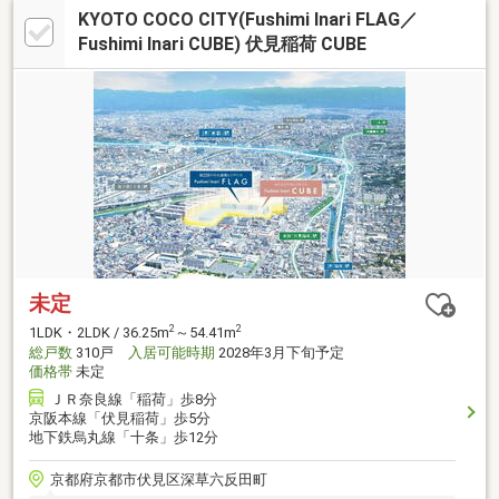
KYOTO COCO CITY(Fushimi Inari FLAG／
Fushimi Inari CUBE) 伏見稲荷 CUBE
未定
2
2
1LDK・2LDK / 36.25m
～54.41m
総戸数
310戸
入居可能時期
2028年3月下旬予定
価格帯
未定
ＪＲ奈良線「稲荷」歩8分
京阪本線「伏見稲荷」歩5分
地下鉄烏丸線「十条」歩12分
京都府京都市伏見区深草六反田町