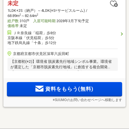
未定
1LDK+2S（納戸）～4LDK(※S=サービスルーム) /
2
2
68.89m
～82.64m
総戸数
310戸
入居可能時期
2028年3月下旬予定
価格帯
未定
ＪＲ奈良線「稲荷」歩8分
京阪本線「伏見稲荷」歩5分
地下鉄烏丸線「十条」歩12分
京都府京都市伏見区深草六反田町
【京都初(※2)】環境省 脱炭素先行地域シンボル事業。環境省
が選定した「京都市脱炭素先行地域」に創造する複合開発
「KYOTO COCO CITY」。エネルギーを「使う」だけでなく
「つくる」暮らしへ。新しい街のランドマークとなる総228戸
の大規模レジデンス＜FLAG＞、安心の邸宅性能・上質志向の
資料をもらう(無料)
ホテルライクレジデンス＜CUBE＞
※SUUMOのお問い合わせページへ移動します