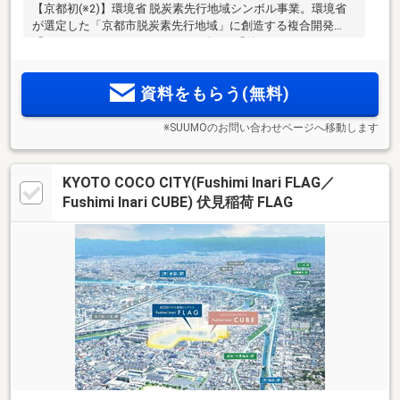
【京都初(※2)】環境省 脱炭素先行地域シンボル事業。環境省
が選定した「京都市脱炭素先行地域」に創造する複合開発
「KYOTO COCO CITY」。エネルギーを「使う」だけでなく
「つくる」暮らしへ。新しい街のランドマークとなる総228戸
の大規模レジデンス＜FLAG＞、安心の邸宅性能・上質志向の
資料をもらう(無料)
ホテルライクレジデンス＜CUBE＞
※SUUMOのお問い合わせページへ移動します
KYOTO COCO CITY(Fushimi Inari FLAG／
Fushimi Inari CUBE) 伏見稲荷 FLAG