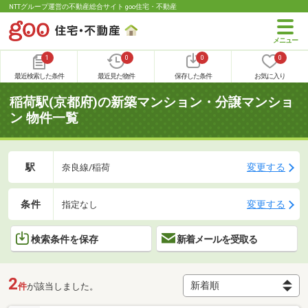
NTTグループ運営の不動産総合サイト goo住宅・不動産
1
0
0
0
最近検索した条件
最近見た物件
保存した条件
お気に入り
稲荷駅(京都府)の新築マンション・分譲マンショ
ン 物件一覧
駅
変更する
奈良線/稲荷
条件
変更する
指定なし
検索条件を保存
新着メールを受取る
2
件
が該当しました。