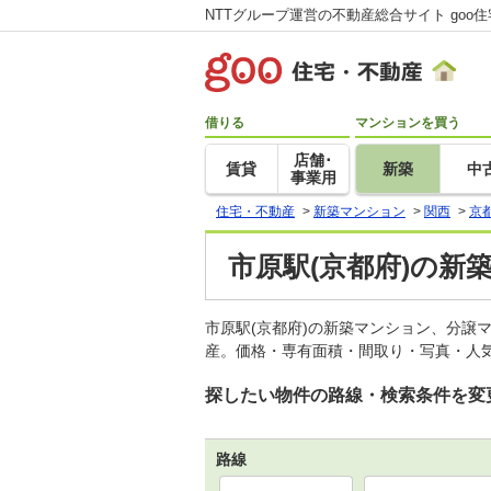
NTTグループ運営の不動産総合サイト goo
借りる
マンションを買う
店舗･
賃貸
新築
中
事業用
住宅・不動産
>
新築マンション
>
関西
>
京
市原駅(京都府)の新
市原駅(京都府)の新築マンション、分譲
産。価格・専有面積・間取り・写真・人気
探したい物件の路線・検索条件を変
路線