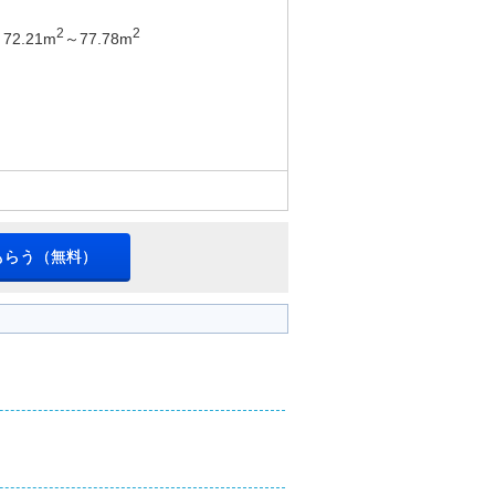
2
2
72.21m
～77.78m
もらう（無料）