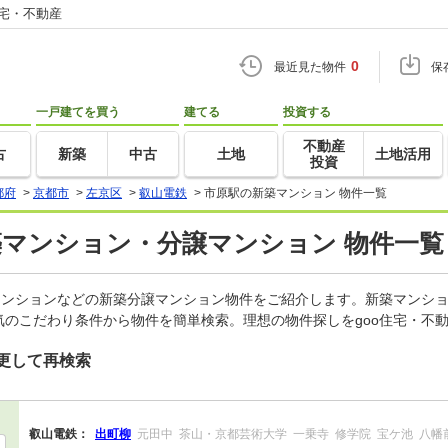
住宅・不動産
0
最近見た物件
保
一戸建てを買う
建てる
投資する
不動産
古
新築
中古
土地
土地活用
投資
都府
>
京都市
>
左京区
>
叡山電鉄
>
市原駅の新築マンション 物件一覧
築マンション・分譲マンション 物件一覧
マンションなどの新築分譲マンション物件をご紹介します。新築マンショ
のこだわり条件から物件を簡単検索。理想の物件探しをgoo住宅・不
更して再検索
叡山電鉄：
出町柳
元田中
茶山・京都芸術大学
一乗寺
修学院
宝ケ池
八幡