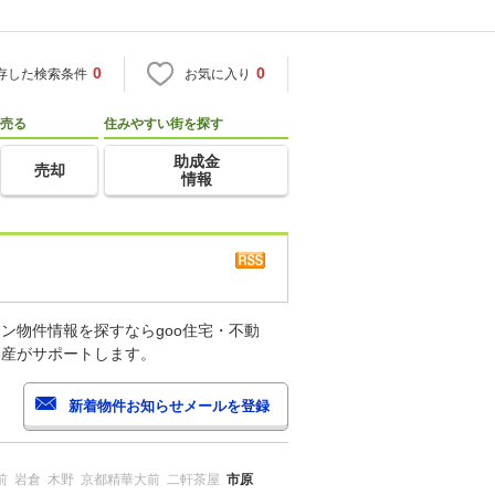
0
0
存した検索条件
お気に入り
売る
住みやすい街を探す
助成金
売却
情報
ン物件情報を探すならgoo住宅・不動
動産がサポートします。
前
岩倉
木野
京都精華大前
二軒茶屋
市原