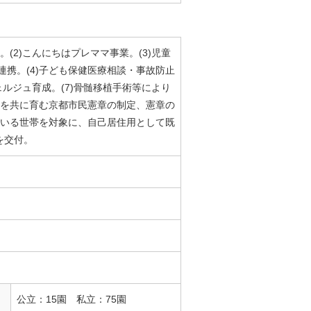
(2)こんにちはプレママ事業。(3)児童
携。(4)子ども保健医療相談・事故防止
ェルジュ育成。(7)骨髄移植手術等により
もを共に育む京都市民憲章の制定、憲章の
がいる世帯を対象に、自己居住用として既
を交付。
公立：15園 私立：75園