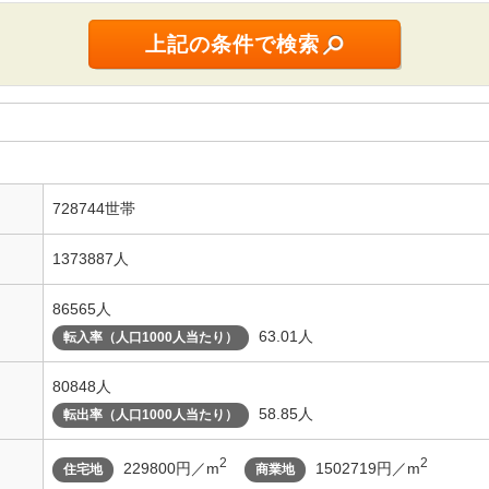
728744世帯
1373887人
86565人
63.01人
転入率（人口1000人当たり）
80848人
58.85人
転出率（人口1000人当たり）
2
2
229800円／m
1502719円／m
住宅地
商業地