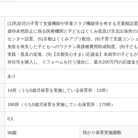
(1)乳幼児の子育て支援機能や学童クラブ機能等を有する児童館設置。
虐待未然防止に係る医療機関と子どもはぐくみ室及び京北出張所の連
センター設置。(5)京都はぐくみアプリ配信。(6)子育て支援コンシ
免疫を喪失した子どもへのワクチン再接種費用助成制度。(8)子ど
実践・普及の促進。(9)【京都安心すまい応援金】未就学の子ども
存住宅を購入し、リフォームを行う場合に、最大200万円の応援金
あり
14所（うち0歳児保育を実施している保育所：13所）
188所（うち0歳児保育を実施している保育所：179所）
0人
預かり保育実施園数
96園