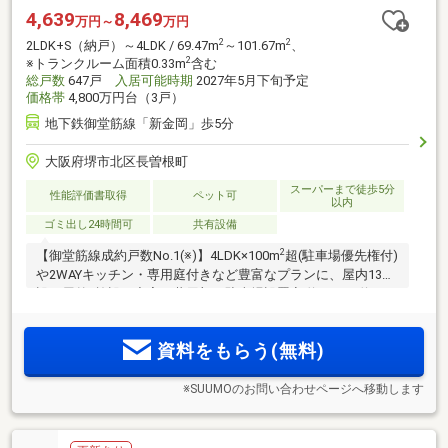
4,639
8,469
万円～
万円
2
2
2LDK+S（納戸）～4LDK / 69.47m
～101.67m
、
2
※トランクルーム面積0.33m
含む
総戸数
647戸
入居可能時期
2027年5月下旬予定
価格帯
4,800万円台（3戸）
地下鉄御堂筋線「新金岡」歩5分
大阪府堺市北区長曽根町
スーパーまで徒歩5分
性能評価書取得
ペット可
以内
ゴミ出し24時間可
共有設備
2
【御堂筋線成約戸数No.1(※)】4LDK×100m
超(駐車場優先権付)
や2WAYキッチン・専用庭付きなど豊富なプランに、屋内13施
設・屋外5施設と充実の共用部！駐車場設置率 約83％。約
2.4haの広大な敷地に、総647邸の大規模レジデンスが誕生！
Osaka Metro御堂筋線直通で、天王寺15分、なんば23分、梅田
資料をもらう(無料)
33分と快適なアクセス環境！
※SUUMOのお問い合わせページへ移動します