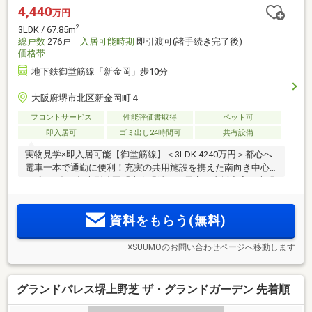
4,440
万円
2
3LDK / 67.85m
総戸数
276戸
入居可能時期
即引渡可(諸手続き完了後)
価格帯
-
地下鉄御堂筋線「新金岡」歩10分
大阪府堺市北区新金岡町４
フロントサービス
性能評価書取得
ペット可
即入居可
ゴミ出し24時間可
共有設備
実物見学×即入居可能【御堂筋線】＜3LDK 4240万円＞都心へ
電車一本で通勤に便利！充実の共用施設を携えた南向き中心
の総276邸。超大型公園「大泉緑地」と子育て支援充実の光明
幼稚園が徒歩1分。小・中一貫校「大泉学園」徒歩4分。行政
サービスも充実！＜建物内モデルルームオープン＞
資料をもらう(無料)
※SUUMOのお問い合わせページへ移動します
グランドパレス堺上野芝 ザ・グランドガーデン 先着順