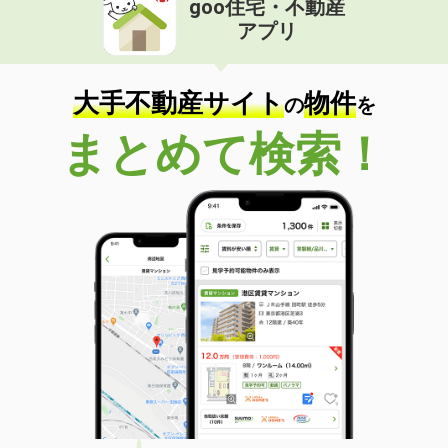
goo住宅・不動産
アプリ
大手不動産サイト
物件
の
を
まとめて検索！