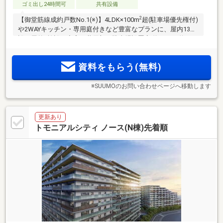
ゴミ出し24時間可
共有設備
2
【御堂筋線成約戸数No.1(※)】4LDK×100m
超(駐車場優先権付)
や2WAYキッチン・専用庭付きなど豊富なプランに、屋内13施
設・屋外5施設と充実の共用部！駐車場設置率 約83％。約
2.4haの広大な敷地に、総647邸の大規模レジデンスが誕生！
Osaka Metro御堂筋線直通で、天王寺15分、なんば23分、梅田
資料をもらう(無料)
33分と快適なアクセス環境！
※SUUMOのお問い合わせページへ移動します
更新あり
トモニアルシティ ノース(N棟)先着順