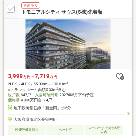
更新あり
トモニアルシティ サウス(S棟)先着順
3,999
7,719
万円～
万円
2
2
2LDK～4LDK / 55.09m
～100.81m
、
2
※トランクルーム面積0.33m
含む
総戸数
647戸
入居可能時期
2027年5月下旬予定
価格帯
4,800万円台（4戸）
地下鉄御堂筋線「新金岡」歩5分
大阪府堺市北区長曽根町
スーパーまで徒歩5分
性能評価書取得
ペット可
以内