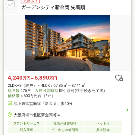
更新あり
ガーデンシティ新金岡 先着順
4,240
6,890
万円～
万円
2
2
2LDK+S（納戸）～4LDK / 67.85m
～87.11m
総戸数
276戸
入居可能時期
即引渡可(諸手続き完了後)
価格帯
4,600万円台（3戸）
地下鉄御堂筋線「新金岡」歩10分
大阪府堺市北区新金岡町４
フロントサービス
性能評価書取得
ペット可
即入居可
ゴミ出し24時間可
共有設備