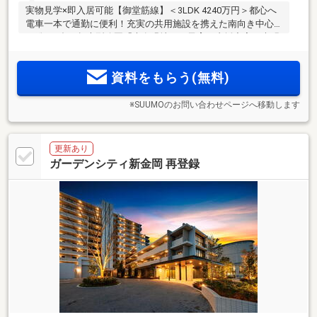
実物見学×即入居可能【御堂筋線】＜3LDK 4240万円＞都心へ
電車一本で通勤に便利！充実の共用施設を携えた南向き中心
の総276邸。超大型公園「大泉緑地」と子育て支援充実の光明
幼稚園が徒歩1分。小・中一貫校「大泉学園」徒歩4分。行政
サービスも充実！＜建物内モデルルームオープン＞
資料をもらう(無料)
※SUUMOのお問い合わせページへ移動します
更新あり
ガーデンシティ新金岡 再登録