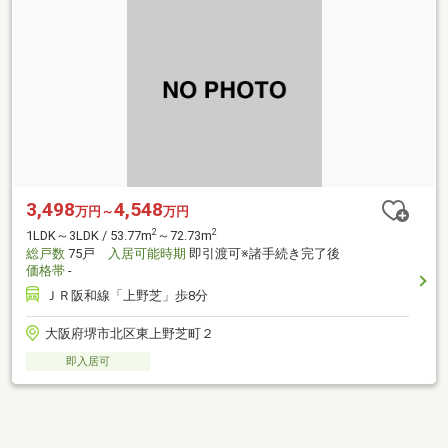
3,498
4,548
万円～
万円
2
2
1LDK～3LDK / 53.77m
～72.73m
総戸数
75戸
入居可能時期
即引渡可※諸手続き完了後
価格帯
-
ＪＲ阪和線「上野芝」歩8分
大阪府堺市北区東上野芝町２
即入居可