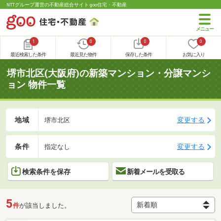
NTTグループ運営の不動産総合サイト goo住宅・不動産
1
0
0
0
最近検索した条件
最近見た物件
保存した条件
お気に入り
堺市北区(大阪府)の新築マンション・分譲マンシ
ョン 物件一覧
地域
変更する
堺市北区
条件
変更する
指定なし
検索条件を保存
新着メールを受取る
5
件
が該当しました。