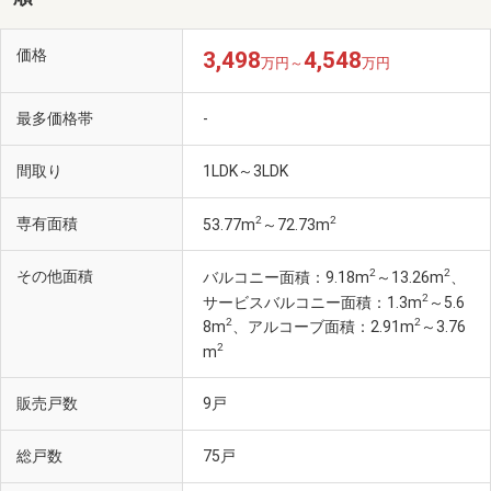
価格
3,498
4,548
万円～
万円
最多価格帯
-
間取り
1LDK～3LDK
2
2
専有面積
53.77m
～72.73m
2
2
その他面積
バルコニー面積：9.18m
～13.26m
、
2
サービスバルコニー面積：1.3m
～5.6
2
2
8m
、アルコーブ面積：2.91m
～3.76
2
m
販売戸数
9戸
総戸数
75戸