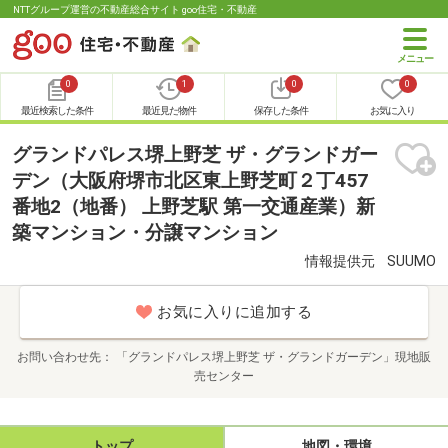
NTTグループ運営の不動産総合サイト goo住宅・不動産
0
1
0
0
最近検索した条件
最近見た物件
保存した条件
お気に入り
グランドパレス堺上野芝 ザ・グランドガー
デン（大阪府堺市北区東上野芝町２丁457
番地2（地番） 上野芝駅 第一交通産業）新
築マンション・分譲マンション
情報提供元
SUUMO
お気に入りに追加する
お問い合わせ先
「グランドパレス堺上野芝 ザ・グランドガーデン」現地販
売センター
トップ
地図・環境