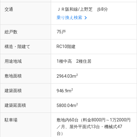
交通
ＪＲ阪和線/上野芝 歩8分
乗り換え検索
総戸数
75戸
構造・階建て
RC10階建
用途地域
1種中高 2種住居
2
敷地面積
2964.03m
2
建築面積
946.9m
2
建築延面積
5800.04m
駐車場
敷地内60台（料金8000円～1万2000円
／月、屋外平面式13台・機械式47
台）