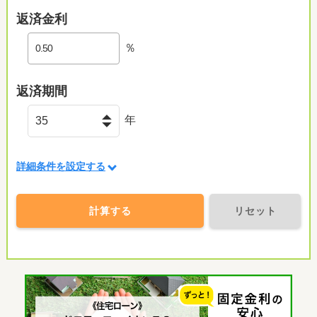
返済金利
％
返済期間
年
詳細条件を設定する
計算する
リセット