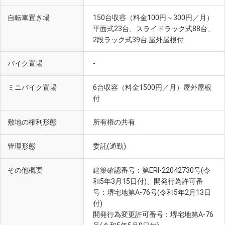
自転車置き場
150台収容（料金100円～300円／月）
平面式23台、スライドラック式88台、
2段ラック式39台 屋外屋根付
バイク置場
-
ミニバイク置場
6台収容（料金1500円／月）屋外屋根
付
敷地の権利形態
所有権の共有
管理形態
委託(通勤)
その他概要
建築確認番号：第ERI-22042730号(令
和5年3月15日付)、開発行為許可番
号：堺宅地第A-76号(令和5年2月13日
付)
開発行為変更許可番号：堺宅地第A-76