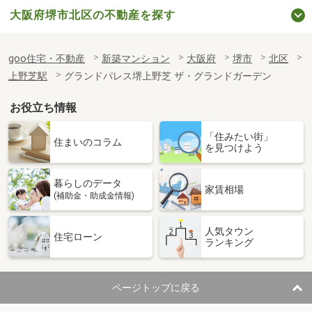
大阪府堺市北区の不動産を探す
goo住宅・不動産
新築マンション
大阪府
堺市
北区
上野芝駅
グランドパレス堺上野芝 ザ・グランドガーデン
お役立ち情報
「住みたい街」
住まいのコラム
を見つけよう
暮らしのデータ
家賃相場
(補助金・助成金情報)
人気タウン
住宅ローン
ランキング
ページトップに戻る