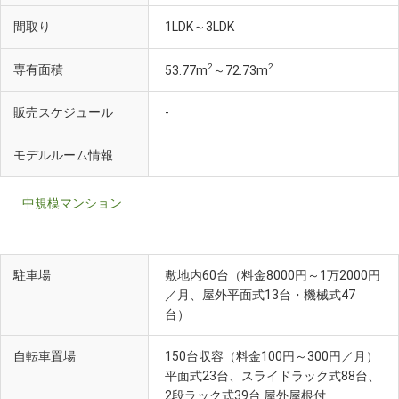
間取り
1LDK～3LDK
2
2
専有面積
53.77m
～72.73m
販売スケジュール
-
モデルルーム情報
中規模マンション
駐車場
敷地内60台（料金8000円～1万2000円
／月、屋外平面式13台・機械式47
台）
自転車置場
150台収容（料金100円～300円／月）
平面式23台、スライドラック式88台、
2段ラック式39台 屋外屋根付