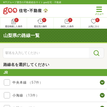
NTTグループ運営の不動産総合サイト goo住宅・不動産
0
0
0
0
最近検索した条件
最近見た物件
保存した条件
お気に入り
山梨県の路線一覧
路線名を選択してください
JR
中央本線
（57件）
小海線
（13件）