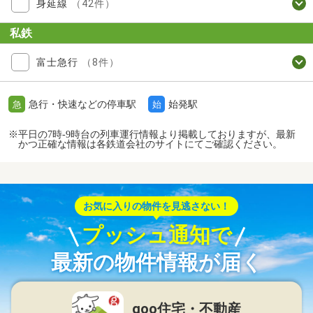
身延線
（42件）
私鉄
富士急行
（8件）
急行・快速などの停車駅
始発駅
急
始
※平日の7時-9時台の列車運行情報より掲載しておりますが、最新
かつ正確な情報は各鉄道会社のサイトにてご確認ください。
お気に入りの物件を見逃さない！
プッシュ通知で
最新の物件情報が届く
goo住宅・不動産