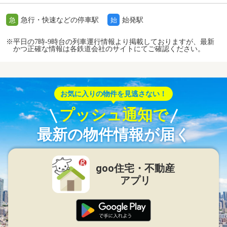
急行・快速などの停車駅
始発駅
急
始
※平日の7時-9時台の列車運行情報より掲載しておりますが、最新
かつ正確な情報は各鉄道会社のサイトにてご確認ください。
お気に入りの物件を見逃さない！
プッシュ通知で
最新の物件情報が届く
goo住宅・不動産
アプリ