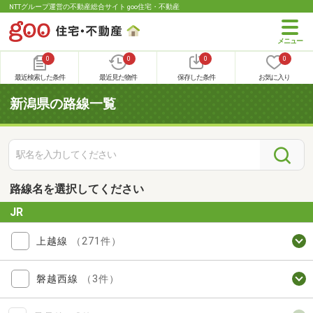
NTTグループ運営の不動産総合サイト goo住宅・不動産
0
0
0
0
最近検索した条件
最近見た物件
保存した条件
お気に入り
新潟県の路線一覧
路線名を選択してください
JR
上越線
（271件）
磐越西線
（3件）