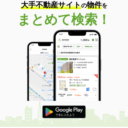
大手不動産サイト
物件
の
を
まとめて検索！