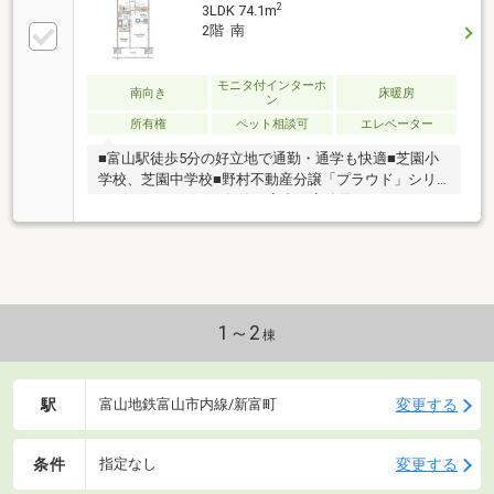
2
3LDK 74.1m
2階 南
モニタ付インターホ
南向き
床暖房
ン
所有権
ペット相談可
エレベーター
■富山駅徒歩5分の好立地で通勤・通学も快適■芝園小
学校、芝園中学校■野村不動産分譲「プラウド」シリ
ーズの住まい■2019年築・室内丁寧使用でコンディシ
ョン良好■南向き住戸で陽当たり・通風良好■リビング
を見渡せる対面キッチン採用■LDK横の洋室引き戸を開
放すると約21.3帖の大空間■床暖房・食洗機・浴室乾燥
機など設備充実■スーパーや商業施設が徒歩圏内で生
活利便性良好■ペット飼育可（規約による）
1～2
棟
駅
変更する
富山地鉄富山市内線/新富町
条件
変更する
指定なし