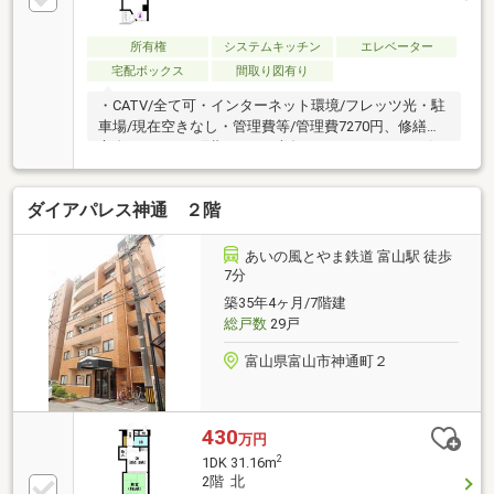
所有権
システムキッチン
エレベーター
宅配ボックス
間取り図有り
・CATV/全て可・インターネット環境/フレッツ光・駐
車場/現在空きなし・管理費等/管理費7270円、修繕積
立金10250円、町費500円（半年ごとに3000円）・引
渡/相談・取引条件有効期限/2026年12月末日
ダイアパレス神通 ２階
あいの風とやま鉄道 富山駅 徒歩
7分
築35年4ヶ月/7階建
総戸数
29戸
富山県富山市神通町２
430
万円
2
1DK 31.16m
2階 北