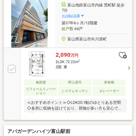
富山地鉄富山市内線 荒町駅 徒歩
7分
その他の交通
築37年6ヶ月/12階建
総戸数
64戸
富山県富山市向川原町
2,090
万円
2
2LDK 72.22m
2階 東
角部屋
即入居可
所有権
リフォームリノベー
システムキッチン
エレベーター
ション
≪おすすめポイント≫◇LDK20.1帖のゆとりある空間
◇各所に収納を設けており、荷物が多い方も安心です
♪【リノベーション内容】(2026年7月完了)[交換]■シス
テムキッチン■ユニットバス■洗面化粧台■トイレ■建具
■配管更新[貼替]■クロス全室■床材[その他]■食洗機新規
アパガーデンハイツ富山駅前
取付■ハウスクリーニング