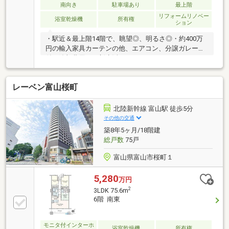
南向き
駐車場あり
最上階
合病院の富山赤十字病院があります。
リフォームリノベー
浴室乾燥機
所有権
ション
・駅近＆最上階14階で、眺望◎、明るさ◎・約400万
円の輸入家具カーテンの他、エアコン、分譲ガレージ
付で追加費用なく新生活スタート・フルリノベーショ
ン物件：元4LDK→1LDK（専有81.73㎡） ※配管配
線、設備は更新済みで安心 ※マンションとは思えな
レーベン富山桜町
い高級内装仕様（天然木床・塗壁・輸入クロス）・大
容量の収納量、使い勝手◎のオーダー収納が家じゅう
にあり便利・「毎日がホテル暮らし」シャワーブース
北陸新幹線 富山駅 徒歩5分
付の大理石バスルーム・豊かな自然が身近に→環水公
その他の交通
園、神通川が徒歩圏※下記も選択可能です4300万円
築8年5ヶ月/18階建
（家具付ガレージ無）／4000万円（家具・ガレージ
総戸数
75戸
無）＊家具内容・ガレージ条件は内覧時にご案内しま
す。
富山県富山市桜町１
5,280
万円
2
3LDK 75.6m
6階 南東
モニタ付インターホ
浴室乾燥機
所有権