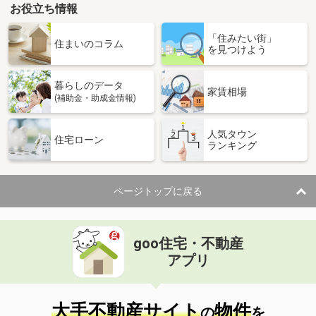
お役立ち情報
「住みたい街」
住まいのコラム
を見つけよう
暮らしのデータ
家賃相場
(補助金・助成金情報)
人気タウン
住宅ローン
ランキング
ページトップに戻る
goo住宅・不動産
アプリ
大手不動産サイト
物件
の
を