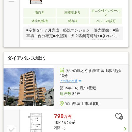
モニタ付インターホ
南向き
駐車場あり
ン
浴室乾燥機
所有権
ペット相談可
■令和２年７月完成 築浅マンション 販売開始！■駐
車場１台分確定■小型猫・犬２匹飼育可能♪■きれいに
お使いのマンションです♪■エアコン、照明器具付き
まだまだ使えます♪
ダイアパレス城北
あいの風とやま鉄道 富山駅 徒歩
13分
その他の交通
築35年10ヶ月/10階建
総戸数
84戸
富山県富山市城北町
790
万円
2
1DK 36.24m
2階 北