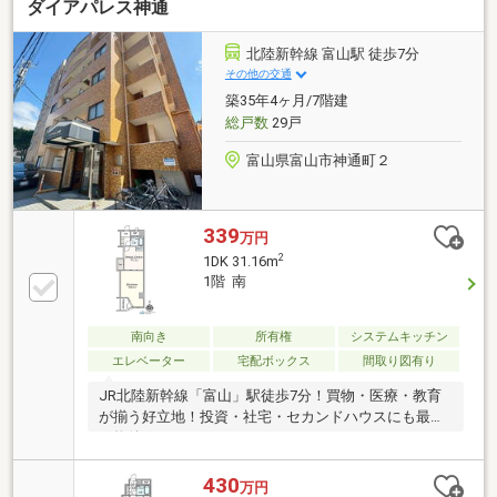
ダイアパレス神通
北陸新幹線 富山駅 徒歩7分
その他の交通
築35年4ヶ月/7階建
総戸数
29戸
富山県富山市神通町２
339
万円
2
1DK 31.16m
1階 南
南向き
所有権
システムキッチン
エレベーター
宅配ボックス
間取り図有り
JR北陸新幹線「富山」駅徒歩7分！買物・医療・教育
が揃う好立地！投資・社宅・セカンドハウスにも最適
な物件！
430
万円