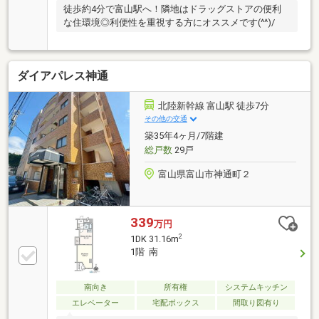
徒歩約4分で富山駅へ！隣地はドラッグストアの便利
な住環境◎利便性を重視する方にオススメです(^^)/
ダイアパレス神通
北陸新幹線 富山駅 徒歩7分
その他の交通
築35年4ヶ月/7階建
総戸数
29戸
富山県富山市神通町２
339
万円
2
1DK 31.16m
1階 南
南向き
所有権
システムキッチン
エレベーター
宅配ボックス
間取り図有り