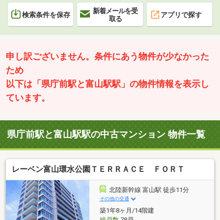
新着メールを受
検索条件を保存
アプリで探す
取る
申し訳ございません。条件にあう物件が少なかった
ため
以下は「県庁前駅と富山駅駅」の物件情報を表示し
ています。
県庁前駅と富山駅駅の中古マンション 物件一覧
レーベン富山環水公園ＴＥＲＲＡＣＥ ＦＯＲＴ
北陸新幹線 富山駅 徒歩11分
その他の交通
築1年8ヶ月/14階建
総戸数
78戸