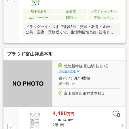
駐車場あり
所有権
システムキッチン
エレベーター
2階以上
宅配ボックス
ドラッグセイムスまで徒歩3分！交通・教育・金融・
公共・医療・買物近くで、生活利便性良好♪社宅とし
ても、セカンドハウスとしても、投資物件としても利
用できます！・取引条件有効期限/2026年12月末日・
CATV/全て可・インターネット環境/フレッツ光
プラウド富山神通本町
北陸新幹線 富山駅 徒歩7分
その他の交通
築7年7ヶ月/14階建
総戸数
-戸
富山県富山市神通本町１
4,480
万円
2
3LDK 74.1m
2階 南