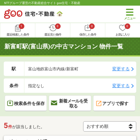
NTTグループ運営の不動産総合サイト goo住宅・不動産
1
0
0
0
最近検索した条件
最近見た物件
保存した条件
お気に入り
新富町駅(富山県)の中古マンション 物件一覧
駅
変更する
富山地鉄富山市内線/新富町
条件
変更する
指定なし
新着メールを受
検索条件を保存
アプリで探す
取る
5
件
が該当しました。