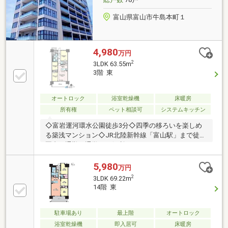
富山県富山市牛島本町１
4,980
万円
2
3LDK 63.55m
3階 東
オートロック
浴室乾燥機
床暖房
所有権
ペット相談可
システムキッチン
◇富岩運河環水公園徒歩3分◇四季の移ろいを楽しめ
る築浅マンション◇JR北陸新幹線「富山駅」まで徒歩
圏内で通勤・通学にも便利
5,980
万円
2
3LDK 69.22m
14階 東
駐車場あり
最上階
オートロック
浴室乾燥機
即入居可
床暖房