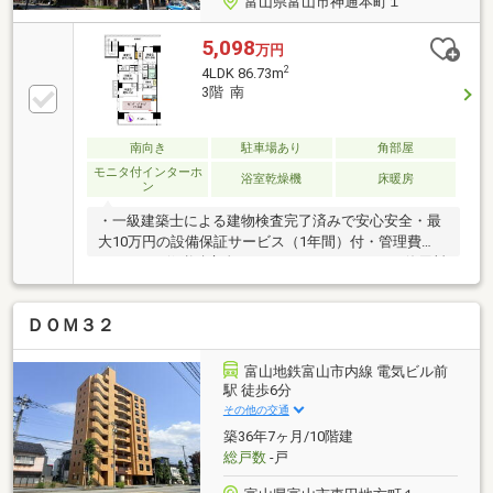
富山県富山市神通本町１
5,098
万円
2
4LDK 86.73m
3階 南
南向き
駐車場あり
角部屋
モニタ付インターホ
浴室乾燥機
床暖房
ン
・一級建築士による建物検査完了済みで安心安全・最
大10万円の設備保証サービス（1年間）付・管理費
19000円、修繕積立金19980円、インターネット使用料
979円/月、共用視聴施設料550円/月、町内会費500円/
月、駐輪場100円～500円/月・引渡/売買契約締結後1
ＤＯＭ３２
か月以内に可能・駐車場/10000～18000円/月（空き都
度要確認）・取引条件有効期限/2026年12月末日・
CATV/全て可
富山地鉄富山市内線 電気ビル前
駅 徒歩6分
その他の交通
築36年7ヶ月/10階建
総戸数
-戸