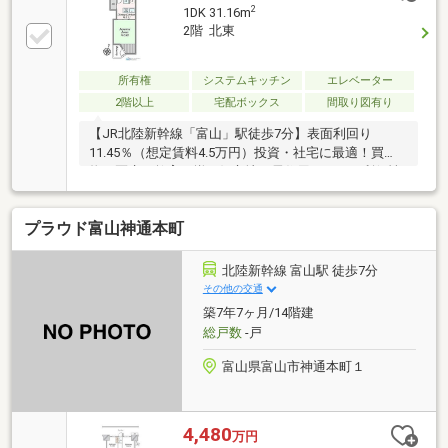
2
1DK 31.16m
2階 北東
所有権
システムキッチン
エレベーター
2階以上
宅配ボックス
間取り図有り
【JR北陸新幹線「富山」駅徒歩7分】表面利回り
11.45％（想定賃料4.5万円）投資・社宅に最適！買
物・医療・教育が揃う好立地で居住用としても利便性
◎！
プラウド富山神通本町
北陸新幹線 富山駅 徒歩7分
その他の交通
築7年7ヶ月/14階建
総戸数
-戸
富山県富山市神通本町１
4,480
万円