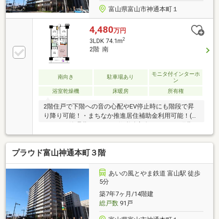
富山県富山市神通本町１
4,480
万円
2
3LDK 74.1m
2階 南
モニタ付インターホ
南向き
駐車場あり
ン
浴室乾燥機
床暖房
所有権
2階住戸で下階への音の心配やEV停止時にも階段で昇
り降り可能！・まちなか推進居住補助金利用可能！(50
万円）・管理費16200円、修繕積立金17070円、町費
500円・引渡/令和8年9月末以降可・駐車場/10000～
18000円/月（空き都度要確認）・CATV/全て可・イン
プラウド富山神通本町３階
ターネット使用料979円/月・共用視聴施設料550円/
月・駐輪場100円～500円/月・取引条件有効期限/2026
年10月末日
あいの風とやま鉄道 富山駅 徒歩
5分
築7年7ヶ月/14階建
総戸数
91戸