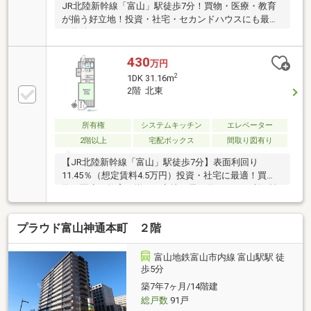
JR北陸新幹線「富山」駅徒歩7分！買物・医療・教育
が揃う好立地！投資・社宅・セカンドハウスにも最適
な物件！
430
万円
2
1DK 31.16m
2階 北東
所有権
システムキッチン
エレベーター
2階以上
宅配ボックス
間取り図有り
【JR北陸新幹線「富山」駅徒歩7分】表面利回り
11.45％（想定賃料4.5万円）投資・社宅に最適！買
物・医療・教育が揃う好立地で居住用としても利便性
◎！
プラウド富山神通本町 ２階
富山地鉄富山市内線 富山駅駅 徒
歩5分
築7年7ヶ月/14階建
総戸数
91戸