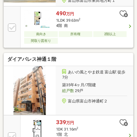
富山県富山市東田地方町１
490
万円
2
1LDK 39.63m
4階 南
南向き
所有権
2階以上
間取り図有り
ダイアパレス神通１階
あいの風とやま鉄道 富山駅 徒歩
7分
築35年4ヶ月/7階建
総戸数
29戸
富山県富山市神通町２
339
万円
2
1DK 31.16m
1階 北