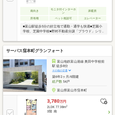
モニタ付インターホ
南向き
床暖房
ン
所有権
ペット相談可
エレベーター
■富山駅徒歩5分の好立地で通勤・通学も快適■芝園小
学校、芝園中学校■野村不動産分譲「プラウド」シリ
ーズの住まい■2019年築・室内丁寧使用でコンディシ
ョン良好■南向き住戸で陽当たり・通風良好■リビング
を見渡せる対面キッチン採用■LDK横の洋室引き戸を開
サーパス窪本町グランフォート
放すると約21.3帖の大空間■床暖房・食洗機・浴室乾燥
機など設備充実■スーパーや商業施設が徒歩圏内で生
活利便性良好■ペット飼育可（規約による）
富山地鉄富山港線 奥田中学校前
駅 徒歩8分
その他の交通
築6年2ヶ月/6階建
総戸数
54戸
富山県富山市窪本町
3,780
万円
2
2LDK 77.38m
3階 南