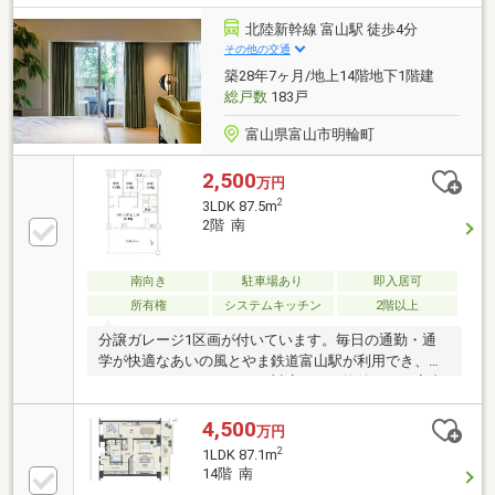
北陸新幹線 富山駅 徒歩4分
その他の交通
築28年7ヶ月/地上14階地下1階建
総戸数
183戸
富山県富山市明輪町
2,500
万円
2
3LDK 87.5m
2階 南
南向き
駐車場あり
即入居可
所有権
システムキッチン
2階以上
分譲ガレージ1区画が付いています。毎日の通勤・通
学が快適なあいの風とやま鉄道富山駅が利用でき、い
ろいろなライフスタイルに対応できる物件です。室内
に明るさと風通しをもたらす約13坪のバルコニー付き
です。LDK20帖以上の広さで、家族やゲストともゆっ
4,500
万円
たりと過ごせます。牛島公園まで388m。277mのとこ
2
1LDK 87.1m
ろにHOKUYA マルート店があります。セブンイレブン
14階 南
ハートインJR富山駅店まで333m。794mのところに総