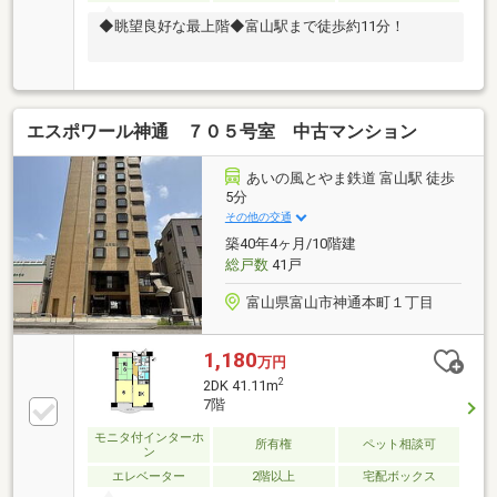
◆眺望良好な最上階◆富山駅まで徒歩約11分！
エスポワール神通 ７０５号室 中古マンション
あいの風とやま鉄道 富山駅 徒歩
5分
その他の交通
築40年4ヶ月/10階建
総戸数
41戸
富山県富山市神通本町１丁目
1,180
万円
2
2DK 41.11m
7階
モニタ付インターホ
所有権
ペット相談可
ン
エレベーター
2階以上
宅配ボックス