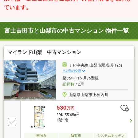
ています。
富士吉田市と山梨市の中古マンション 物件一覧
マイランド山梨 中古マンション
ＪＲ中央線 山梨市駅 徒歩12分
その他の交通
築35年11ヶ月/5階建
総戸数
42戸
山梨県山梨市上神内川
530
万円
2
3DK 55.48m
1階 南
南向き
所有権
システムキッチン