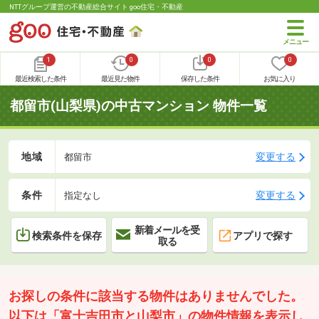
NTTグループ運営の不動産総合サイト goo住宅・不動産
1
0
0
0
最近検索した条件
最近見た物件
保存した条件
お気に入り
都留市(山梨県)の中古マンション 物件一覧
地域
変更する
都留市
条件
変更する
指定なし
新着メールを受
検索条件を保存
アプリで探す
取る
お探しの条件に該当する物件はありませんでした。
以下は「富士吉田市と山梨市」の物件情報を表示し