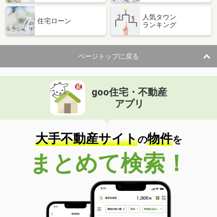
人気タウン
住宅ローン
ランキング
ページトップに戻る
goo住宅・不動産
アプリ
大手不動産サイト
物件
の
を
まとめて検索！