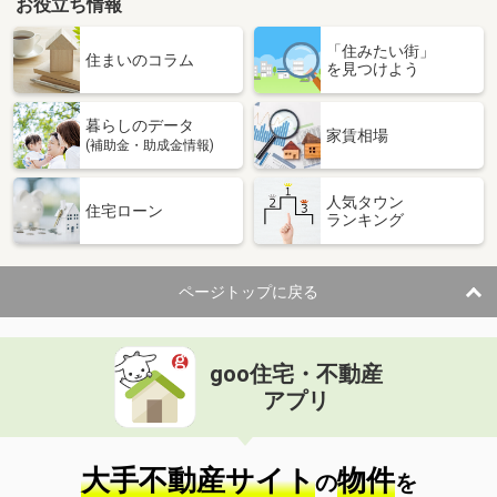
お役立ち情報
「住みたい街」
住まいのコラム
を見つけよう
暮らしのデータ
家賃相場
(補助金・助成金情報)
人気タウン
住宅ローン
ランキング
ページトップに戻る
goo住宅・不動産
アプリ
大手不動産サイト
物件
の
を