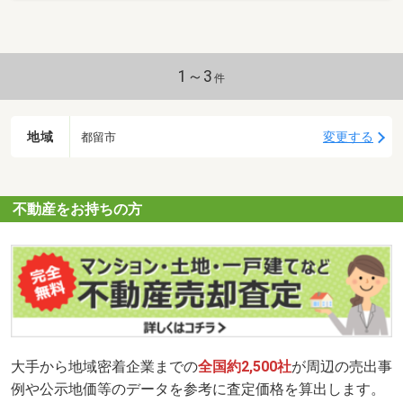
に、大型駐車場を完備しております。お気軽にお訪ねください。
1～3
件
地域
変更する
都留市
不動産をお持ちの方
大手から地域密着企業までの
全国約2,500社
が周辺の売出事
例や公示地価等のデータを参考に査定価格を算出します。