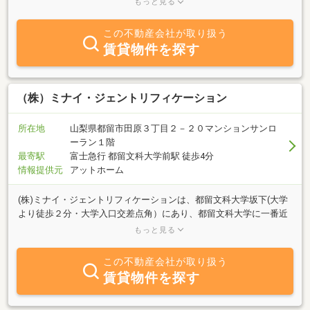
もっと見る
せないコト、ありませんか？新しい住まいを探すとき、お部屋探し
や新築購入もどう進めていいのかわからない。住む人のいなくなっ
この不動産会社が取り扱う
た実家や相続した空地、何かしなきゃと思っているけど、なかなか
賃貸物件を探す
先延ばしにしてしまっていることが多いことと思います。私たち有
限会社ひまわり不動産は相談しやすい窓口を作り、先延ばしにして
しまう"住まいについて"を全面的にサポートしている不動産です。
（株）ミナイ・ジェントリフィケーション
所在地
山梨県都留市田原３丁目２－２０マンションサンロ
ーラン１階
最寄駅
富士急行 都留文科大学前駅 徒歩4分
情報提供元
アットホーム
(株)ミナイ・ジェントリフィケーションは、都留文科大学坂下(大学
より徒歩２分・大学入口交差点角）にあり、都留文科大学に一番近
い不動産屋です。日本全国から都留文科大学や健康科学大学へ入学
もっと見る
する学生さんや、学生さん以外の一般の方にアパート・マンション
等の情報を提供しております。おしゃれな物件や高セキュリティ物
この不動産会社が取り扱う
件、女性専用物件も多数取り揃えております。サポートシステムも
賃貸物件を探す
万全です。まずはお電話・FAX、Eメールにてあなたのご要望をお聞
かせください！！ お車でお越しの方にもご安心していただけるよう