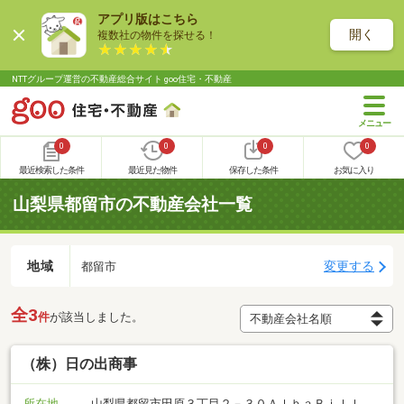
アプリ版はこちら
開く
複数社の物件を探せる！
NTTグループ運営の不動産総合サイト goo住宅・不動産
0
0
0
0
最近検索した条件
最近見た物件
保存した条件
お気に入り
山梨県都留市の不動産会社一覧
地域
変更する
都留市
全3
件
が該当しました。
（株）日の出商事
所在地
山梨県都留市田原３丁目２－３０ＡｌｂａＢｉｌｌ