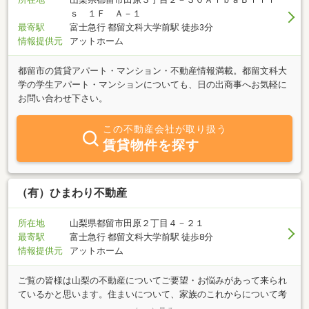
ｓ １Ｆ Ａ－１
最寄駅
富士急行 都留文科大学前駅 徒歩3分
情報提供元
アットホーム
都留市の賃貸アパート・マンション・不動産情報満載。都留文科大
学の学生アパート・マンションについても、日の出商事へお気軽に
お問い合わせ下さい。
この不動産会社が取り扱う
賃貸物件を探す
（有）ひまわり不動産
所在地
山梨県都留市田原２丁目４－２１
最寄駅
富士急行 都留文科大学前駅 徒歩8分
情報提供元
アットホーム
ご覧の皆様は山梨の不動産についてご要望・お悩みがあって来られ
ているかと思います。住まいについて、家族のこれからについて考
えるとき、「やらなくちゃいけない」と思いながらなかなか踏み出