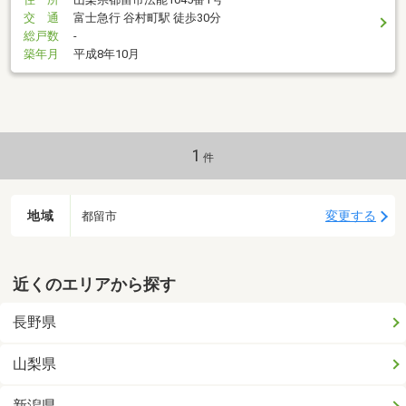
交 通
富士急行 谷村町駅 徒歩30分
総戸数
-
築年月
平成8年10月
1
件
地域
変更する
都留市
近くのエリアから探す
長野県
山梨県
新潟県