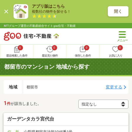
アプリ版はこちら
開く
複数社の物件を探せる！
NTTグループ運営の不動産総合サイト goo住宅・不動産
0
0
0
0
最近検索した条件
最近見た物件
保存した条件
お気に入り
都留市のマンション 地域から探す
地域
変更する
都留市
1
件
が該当しました。
ガーデンタカラ宮代台
住 所
山梨県都留市法能1045番1号