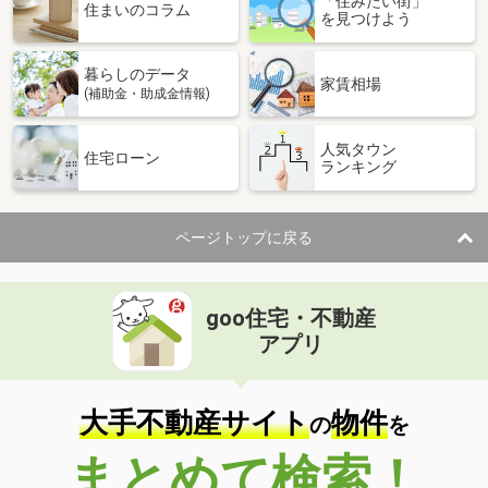
「住みたい街」
住まいのコラム
を見つけよう
暮らしのデータ
家賃相場
(補助金・助成金情報)
人気タウン
住宅ローン
ランキング
ページトップに戻る
goo住宅・不動産
アプリ
大手不動産サイト
物件
の
を
まとめて検索！