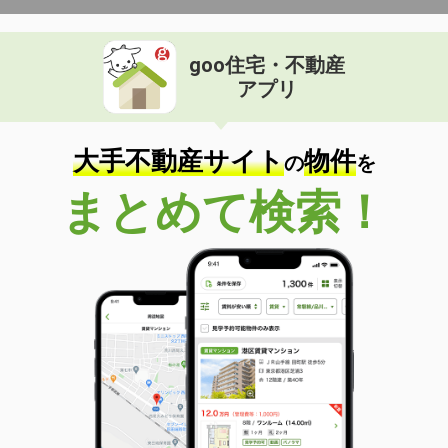
goo住宅・不動産
アプリ
大手不動産サイト
物件
の
を
まとめて検索！