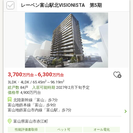
レーベン富山駅北VISIONISTA 第5期
3,700
6,300
万円台～
万円台
2
2
3LDK・4LDK / 65.45m
～96.19m
総戸数
84戸
入居可能時期
2027年2月下旬予定
価格帯
4,900万円台
北陸新幹線「富山」歩7分
富山地鉄本線「富山」歩9分
富山地鉄富山市内線「富山駅」歩7分
富山県富山市赤江町
性能評価書取得
ペット可
オール電化