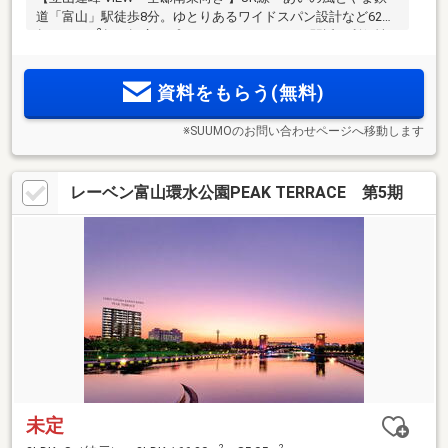
2
道「富山」駅徒歩8分。ゆとりあるワイドスパン設計など62m
2
超～ 135m
超の幅広いプランバリエーション。駅近の利便性
に加え、豊かな自然と街並みが広がる暮らしやすいロケーシ
ョンに、全88邸、誕生。 ZEH-M Oriented・顔認証システム採
資料をもらう(無料)
用。
※SUUMOのお問い合わせページへ移動します
レーベン富山環水公園PEAK TERRACE 第5期
未定