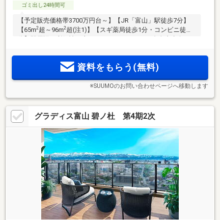
ゴミ出し24時間可
【予定販売価格帯3700万円台～】【JR「富山」駅徒歩7分】
2
2
【65m
超～96m
超(注1)】【スギ薬局徒歩1分・コンビニ徒歩2
分】駅周辺の利便性に恵まれたロケーション。全邸東南向き
2
2
の明るさと開放感＆壮大な立山連峰VIEW。65m
超～96m
超、
3LDK・4LDK(注1)のゆとりプラン。駅近×VIEW×広さを備えた
資料をもらう(無料)
全84邸
※SUUMOのお問い合わせページへ移動します
グラディス富山 碧ノ杜 第4期2次