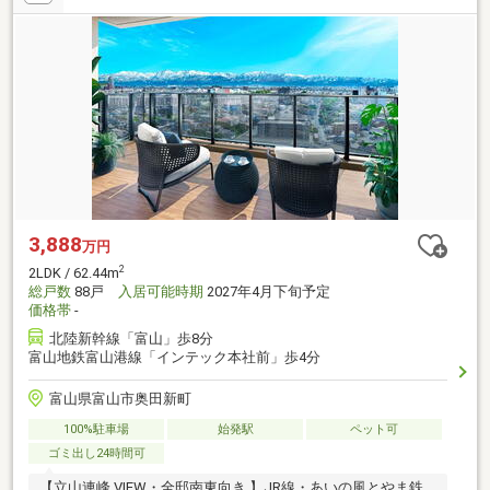
3,888
万円
2
2LDK / 62.44m
総戸数
88戸
入居可能時期
2027年4月下旬予定
価格帯
-
北陸新幹線「富山」歩8分
富山地鉄富山港線「インテック本社前」歩4分
富山県富山市奥田新町
100%駐車場
始発駅
ペット可
ゴミ出し24時間可
【立山連峰 VIEW・全邸南東向き 】JR線・あいの風とやま鉄