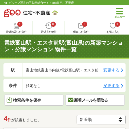
NTTグループ運営の不動産総合サイト goo住宅・不動産
1
0
0
0
最近検索した条件
最近見た物件
保存した条件
お気に入り
電鉄富山駅・エスタ前駅(富山県)の新築マンショ
ン・分譲マンション 物件一覧
駅
変更する
富山地鉄富山市内線/電鉄富山駅・エスタ前
条件
変更する
指定なし
検索条件を保存
新着メールを受取る
4
件
が該当しました。