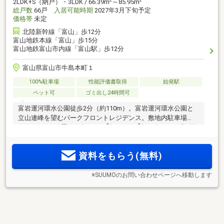
2
2
2LDK+S（納戸）・3LDK / 66.39m
～85.95m
総戸数
66戸
入居可能時期
2027年3月下旬予定
価格帯
未定
北陸新幹線「富山」歩12分
富山地鉄本線「富山」歩15分
富山地鉄富山市内線「富山駅」歩12分
富山県富山市牛島本町１
100%駐車場
性能評価書取得
始発駅
ペット可
ゴミ出し24時間可
富岩運河環水公園徒歩2分（約110m）。富岩運河環水公園と
立山連峰を望むパークフロントレジデンス。敷地内駐車場
2
2
100％、うち平置72％超。65m
超～157m
超の全8タイプ。地
上15階建・全66邸、景観を彩るデザインレジデンス
資料をもらう(無料)
※SUUMOのお問い合わせページへ移動します