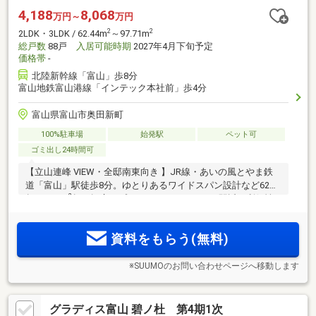
4,188
8,068
万円～
万円
2
2
2LDK・3LDK / 62.44m
～97.71m
総戸数
88戸
入居可能時期
2027年4月下旬予定
価格帯
-
北陸新幹線「富山」歩8分
富山地鉄富山港線「インテック本社前」歩4分
富山県富山市奥田新町
100%駐車場
始発駅
ペット可
ゴミ出し24時間可
【立山連峰 VIEW・全邸南東向き 】JR線・あいの風とやま鉄
2
道「富山」駅徒歩8分。ゆとりあるワイドスパン設計など62m
2
超～ 135m
超の幅広いプランバリエーション。駅近の利便性
に加え、豊かな自然と街並みが広がる暮らしやすいロケーシ
ョンに、全88邸、誕生。 ZEH-M Oriented・顔認証システム採
資料をもらう(無料)
用。
※SUUMOのお問い合わせページへ移動します
グラディス富山 碧ノ杜 第4期1次