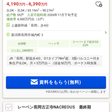
4,190
6,390
万円～
万円
2
2
2LDK・3LDK / 65.15m
～90.27m
総戸数
55戸
入居可能時期
2026年11月下旬予定
価格帯
4,500万円台（3戸）
上越新幹線「長岡」歩4分
新潟県長岡市城内町３
スーパーまで徒歩5分
始発駅
ペット可
以内
ゴミ出し24時間可
2
JR「長岡」駅徒歩4分。D1タイプ78m
超、3面バルコニー付き
角住戸3LDK。月々5万円台～（頭金50万円、ボーナス時加算
17万円台）。長岡まつり大花火大会を鑑賞できる屋上広場。
資料をもらう(無料)
※SUUMOのお問い合わせページへ移動します
レーベン長岡古正寺NACREOUS 最終期