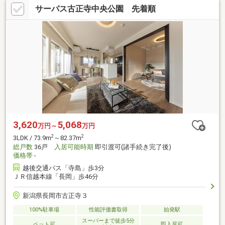
サーパス古正寺中央公園 先着順
3,620
5,068
万円～
万円
2
2
3LDK / 73.9m
～82.37m
総戸数
36戸
入居可能時期
即引渡可(諸手続き完了後)
価格帯
-
越後交通バス「寺島」歩3分
ＪＲ信越本線「長岡」歩46分
新潟県長岡市古正寺３
100%駐車場
性能評価書取得
始発駅
スーパーまで徒歩5分
ペット可
即入居可