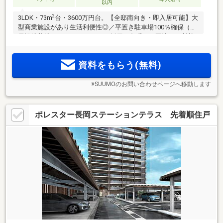
以内
2
3LDK・73m
台・3600万円台。【全邸南向き・即入居可能】大
型商業施設があり生活利便性◎／平置き駐車場100％確保（消
雪設備装備）／ZEH-M Oriented 採用で冬暖かく夏涼しい断熱
性能が魅力。
資料をもらう(無料)
※SUUMOのお問い合わせページへ移動します
ポレスター長岡ステーションテラス 先着順住戸