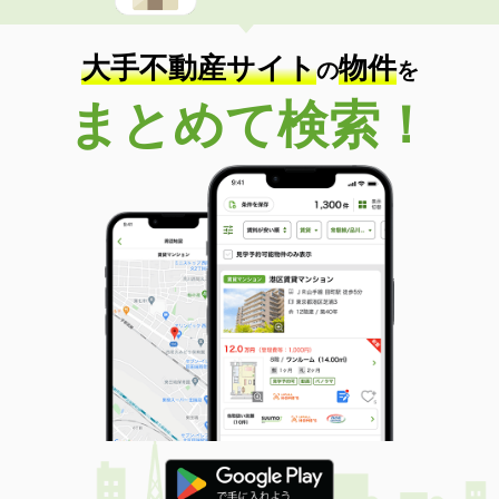
大手不動産サイト
物件
の
を
まとめて検索！