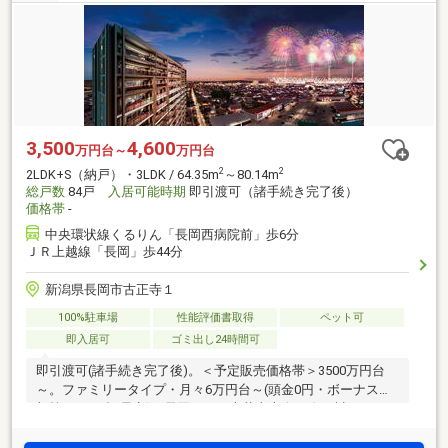
3,500
4,600
万円台～
万円台
2
2
2LDK+S（納戸）・3LDK / 64.35m
～80.14m
総戸数
84戸
入居可能時期
即引渡可（諸手続き完了後）
価格帯
-
中央環状線くるりん「長岡西病院前」歩6分
ＪＲ上越線「長岡」歩44分
新潟県長岡市古正寺１
100%駐車場
性能評価書取得
ペット可
即入居可
ゴミ出し24時間可
即引渡可(諸手続き完了後)。＜予定販売価格帯＞3500万円台
～。ファミリータイプ・月々6万円台～(頭金0円・ボーナス時
加算14万円台/予定)。長岡まつり大花火大会を臨む川西エリア
最高層レジデンス(注1)。原信古正寺店(約420m)。敷地内平置
駐車場116％超、月額0円～(注2)。屋上スカイテラス・ゲスト