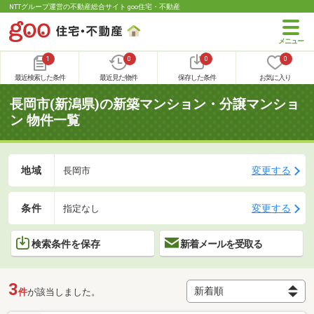
NTTグループ運営の不動産総合サイト goo住宅・不動産
1
0
0
0
最近検索した条件
最近見た物件
保存した条件
お気に入り
長岡市(新潟県)の新築マンション・分譲マンショ
ン 物件一覧
地域
変更する
長岡市
条件
変更する
指定なし
検索条件を保存
新着メールを受取る
3
件
が該当しました。