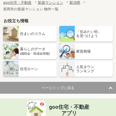
goo住宅・不動産
新築マンション
新潟県
長岡市の新築マンション 物件一覧
お役立ち情報
「住みたい街」
住まいのコラム
を見つけよう
暮らしのデータ
家賃相場
(補助金・助成金情報)
人気タウン
住宅ローン
ランキング
ページトップに戻る
goo住宅・不動産
アプリ