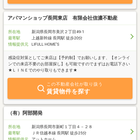
アパマンショップ長岡東店 有限会社信濃不動産
所在地
新潟県長岡市美沢２丁目49-1
最寄駅
上越新幹線 長岡駅 徒歩20分
情報提供元
LIFULL HOME'S
感染症対策としてご来店は【予約制】でお願いします、【オンライ
ンでの来店不要のお部屋探し】も可能ですのでまずはお電話下さい
★ＬＩＮＥでのやり取りもできます★
この不動産会社が取り扱う
賃貸物件を探す
（有）阿部開発
所在地
新潟県長岡市新町１丁目４－２８
最寄駅
ＪＲ信越本線 長岡駅 徒歩25分
情報提供元
アットホーム