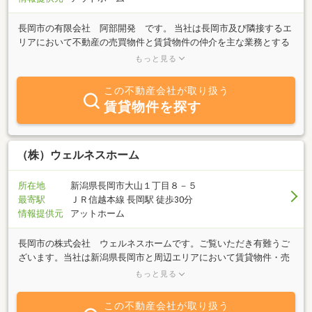
長岡市の有限会社 阿部開発 です。 当社は長岡市及び隣接するエ
リアにおいて不動産の売買物件と賃貸物件の仲介を主な業務とする
会社です。当社では安心した不動産取引を通じ依頼者様と地域社会
もっと見る
に貢献できればと考えております。気になる物件がございましたら
是非お問合せください。
この不動産会社が取り扱う
賃貸物件を探す
（株）ウェルネスホーム
所在地
新潟県長岡市大山１丁目８－５
最寄駅
ＪＲ信越本線 長岡駅 徒歩30分
情報提供元
アットホーム
長岡市の株式会社 ウェルネスホームです。ご覧いただき有難うご
ざいます。当社は新潟県長岡市と周辺エリアにおいて賃貸物件・売
買物件の仲介、住宅の建築のコンサルティングを行っております。
もっと見る
土地の売買仲介では建物プランのご紹介まで行い、お客様の大切な
住まいづくりの判断をアシスト致します。また、中古住宅では、見
この不動産会社が取り扱う