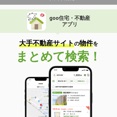
goo住宅・不動産
アプリ
大手不動産サイト
物件
の
を
まとめて検索！