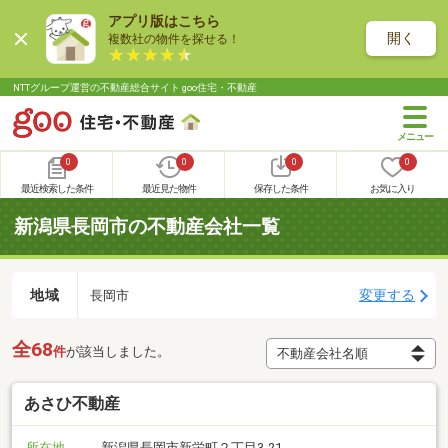
アプリ版はこちら
開く
複数社の物件を探せる！
NTTグループ運営の不動産総合サイト goo住宅・不動産
0
0
0
0
最近検索した条件
最近見た物件
保存した条件
お気に入り
新潟県長岡市の不動産会社一覧
地域
変更する
長岡市
全68
件
が該当しました。
あさひ不動産
所在地
新潟県長岡市新栄町２丁目3-21