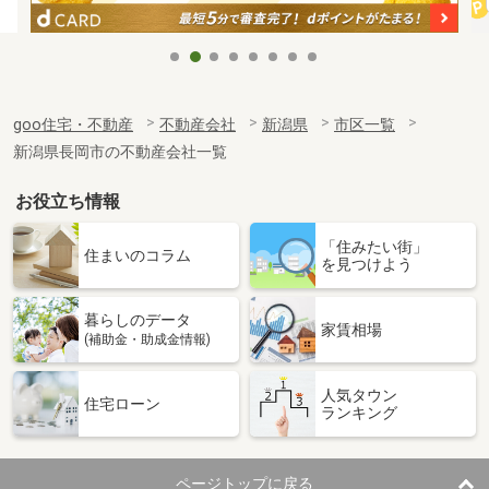
goo住宅・不動産
不動産会社
新潟県
市区一覧
新潟県長岡市の不動産会社一覧
お役立ち情報
「住みたい街」
住まいのコラム
を見つけよう
暮らしのデータ
家賃相場
(補助金・助成金情報)
人気タウン
住宅ローン
ランキング
ページトップに戻る