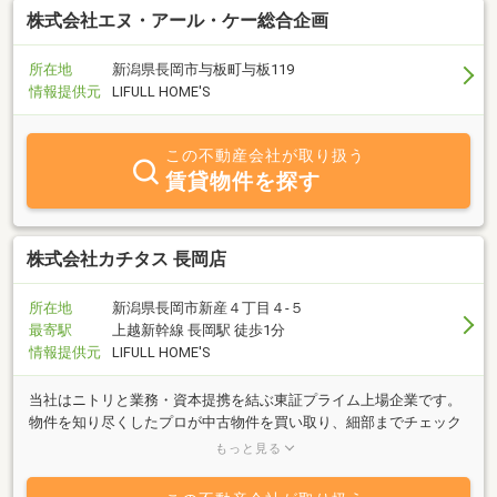
株式会社エヌ・アール・ケー総合企画
所在地
新潟県長岡市与板町与板119
情報提供元
LIFULL HOME'S
この不動産会社が取り扱う
賃貸物件を探す
株式会社カチタス 長岡店
所在地
新潟県長岡市新産４丁目４‐５
最寄駅
上越新幹線 長岡駅 徒歩1分
情報提供元
LIFULL HOME'S
当社はニトリと業務・資本提携を結ぶ東証プライム上場企業です。
物件を知り尽くしたプロが中古物件を買い取り、細部までチェック
し自社規格に沿ってリフォームしているので、ご購入後も安心が続
もっと見る
きます。