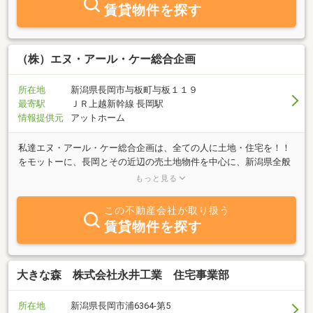
えない所まで確認し物件の状況をお伝えしています。お客様に最適
賃貸物件を探す
な住まい探しを考察し、賃貸・新築・建売り・中古住宅などを取り
扱います。さらには、将来を見据えた資産活用・運用の為の事業用
物件も多数取り扱っています。物件をお探しの際は是非当社までご
相談ください。皆様からのお問合せお待ちしております。
（株）エヌ・アール・ケー総合企画
所在地
新潟県長岡市与板町与板１１９
最寄駅
ＪＲ上越新幹線 長岡駅
情報提供元
アットホーム
私達エヌ・アール・ケー総合企画は、全ての人に土地・住宅を！！
をモットーに、長岡とその近辺の売土地物件を中心に、新潟県全般
の良質な物件を取り揃え、お客様の信用を基に全ての不動産取引を
もっと見る
お客様の満足いく様、安全かつ迅速に行っております。何でもお気
軽にご相談ください。お待ちしております。
この不動産会社が取り扱う
賃貸物件を探す
大きな森 株式会社永井工業 住宅事業部
所在地
新潟県長岡市浦6364-第5