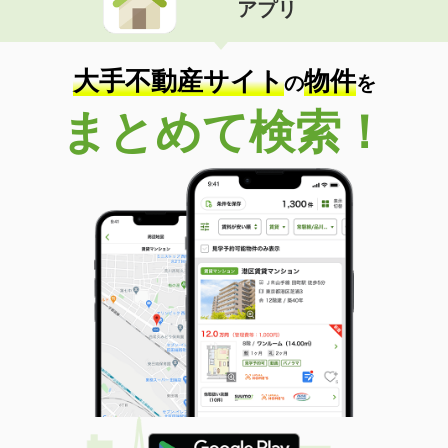
アプリ
大手不動産サイト
物件
の
を
まとめて検索！