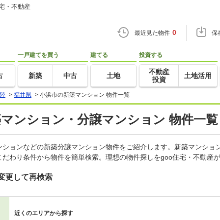
住宅・不動産
0
最近見た物件
保
一戸建てを買う
建てる
投資する
不動産
古
新築
中古
土地
土地活用
投資
陸
>
福井県
>
小浜市の新築マンション 物件一覧
築マンション・分譲マンション 物件一覧
ンションなどの新築分譲マンション物件をご紹介します。新築マンション
だわり条件から物件を簡単検索。理想の物件探しをgoo住宅・不動産
変更して再検索
近くのエリアから探す