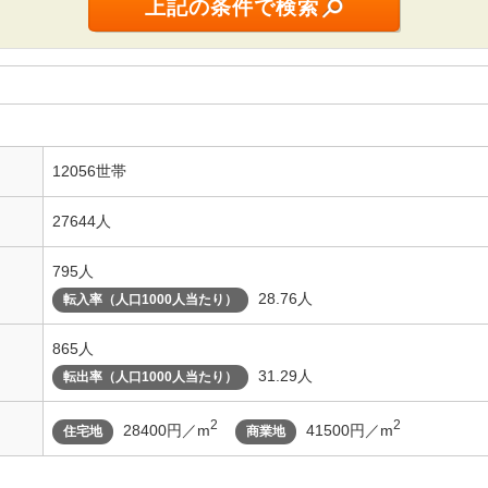
12056世帯
27644人
795人
28.76人
転入率（人口1000人当たり）
865人
31.29人
転出率（人口1000人当たり）
2
2
28400円／m
41500円／m
住宅地
商業地