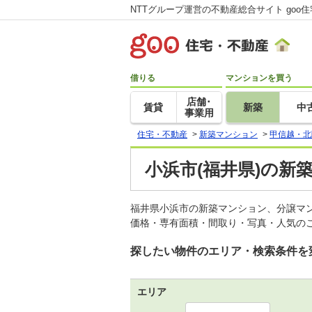
NTTグループ運営の不動産総合サイト goo
借りる
マンションを買う
店舗･
賃貸
新築
中
事業用
住宅・不動産
>
新築マンション
>
甲信越・北
小浜市(福井県)の新
福井県小浜市の新築マンション、分譲マ
価格・専有面積・間取り・写真・人気のこ
探したい物件のエリア・検索条件を
エリア