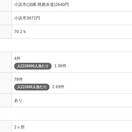
小浜市(須縄 簡易水道)2640円
小浜市3872円
70.2％
4件
1.38件
人口10000人当たり
78件
2.69件
人口1000人当たり
あり
2ヶ所