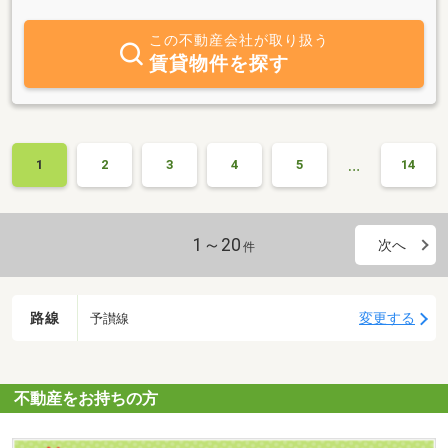
専門店で
この不動産会社が取り扱う
賃貸物件を探す
…
1
2
3
4
5
14
1～20
次へ
件
路線
変更する
予讃線
不動産をお持ちの方