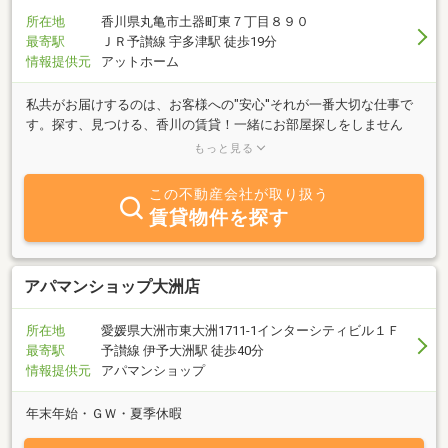
所在地
香川県丸亀市土器町東７丁目８９０
最寄駅
ＪＲ予讃線 宇多津駅 徒歩19分
情報提供元
アットホーム
私共がお届けするのは、お客様への"安心''それが一番大切な仕事で
す。探す、見つける、香川の賃貸！一緒にお部屋探しをしません
か？穴吹ハウジングサービスだから、安心して任せられる、、、。
もっと見る
そのご期待にお答えするために私たちは全力をあげて取り組んでい
ます。
この不動産会社が取り扱う
賃貸物件を探す
アパマンショップ大洲店
所在地
愛媛県大洲市東大洲1711-1インターシティビル１Ｆ
最寄駅
予讃線 伊予大洲駅 徒歩40分
情報提供元
アパマンショップ
年末年始・ＧＷ・夏季休暇