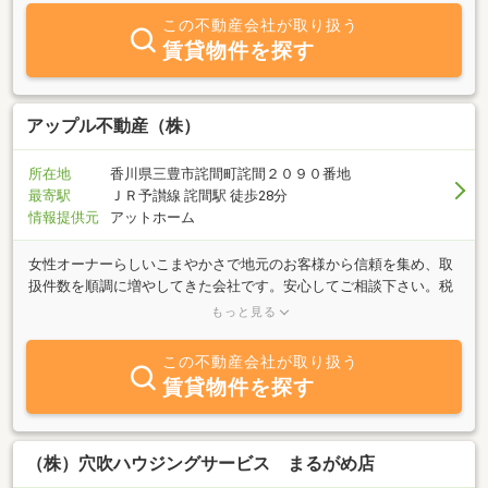
ただいております。愛媛県東予エリア（新居浜市・西条市・四国中
この不動産会社が取り扱う
央市・今治市）をメインエリアとして、人生に大きく影響を与える
賃貸物件を探す
不動産取引における的確な助役として尽力いたします。不動産に関
することなら、どうぞ気軽に御相談くださいませ！
アップル不動産（株）
所在地
香川県三豊市詫間町詫間２０９０番地
最寄駅
ＪＲ予讃線 詫間駅 徒歩28分
情報提供元
アットホーム
女性オーナーらしいこまやかさで地元のお客様から信頼を集め、取
扱件数を順調に増やしてきた会社です。安心してご相談下さい。税
金だけを払い続けている不動産は有りませんか？アップル不動産で
もっと見る
は買取も行っております。査定のご依頼もお気軽にお申し付け下さ
い。また、英語対応も可能です。外国人の移住などご相談下さい。
この不動産会社が取り扱う
賃貸物件を探す
（株）穴吹ハウジングサービス まるがめ店