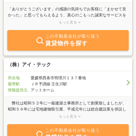
「ありがとうございます」の感謝の気持ちでお客様に「まかせて良
かった」と思ってもらえるよう、真心のこもった誠実なサービスを
スタッフ一同心がけています。□不動産購入に関すること□不動産売
もっと見る
却に関すること□リフォーム等に関することお気軽にご相談くださ
い！
この不動産会社が取り扱う
賃貸物件を探す
（株）アイ・テック
所在地
愛媛県西条市明理川１３７番地
最寄駅
ＪＲ予讃線 壬生川駅
情報提供元
アットホーム
弊社は昭和５２年に一級建築士事務所として創業致しましたが、
昭和５９年には宅地建物取引業、平成元年には総合建設業を併設し
ました。そして、宅地分譲・売買及び賃貸物件の仲介・注文住宅の
もっと見る
建築・リフォーム工事等を積極的に展開させていただきました。
現在は、建築設計監理の経験を生かして、お客様のニーズに応えら
この不動産会社が取り扱う
れるよう頑張っておりますので、どのような些細なことでも、お気