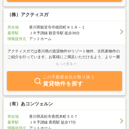
（株）アクティスガ
所在地
香川県観音寺市植田町８１８－１
最寄駅
ＪＲ予讃線 観音寺駅 徒歩36分
情報提供元
アットホーム
アクティスガでは香川県の賃貸物件やリゾート物件、古民家物件の
ご紹介を行っています。お客様にご満足いただけるよう、より一層
努力を重ねてまいりたいと思います。ご意見やご質問などございま
もっと見る
したら、是非お気軽にお問合せください。今後とも株式会社アクテ
ィスガをよろしくお願い申し上げます。
この不動産会社が取り扱う
賃貸物件を探す
（有）あコンツェルン
所在地
香川県高松市香西本町５０７
最寄駅
ＪＲ予讃線 香西駅 徒歩17分
情報提供元
アットホーム