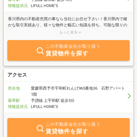
情報提供元
LIFULL HOME'S
香川県内の不動産売買の事なら当社にお任せ下さい！香川県内で確
かな取引実績あり、様々な物件と幅広い知識を持ち、可能な限りの
サービスを心掛けお客様のご満足をお約束致します！是非、お気軽
もっと見る
にお問合せ下さい。
この不動産会社が取り扱う
賃貸物件を探す
アクセス
所在地
愛媛県西予市宇和町れんげ965番地36 石野アパート
1階
最寄駅
予讃線 上宇和駅 徒歩5分
情報提供元
LIFULL HOME'S
この不動産会社が取り扱う
賃貸物件を探す