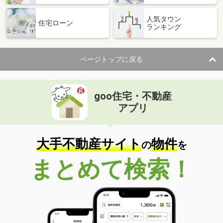
人気タウン
住宅ローン
ランキング
ページトップに戻る
goo住宅・不動産
アプリ
大手不動産サイト
物件
の
を
まとめて検索！