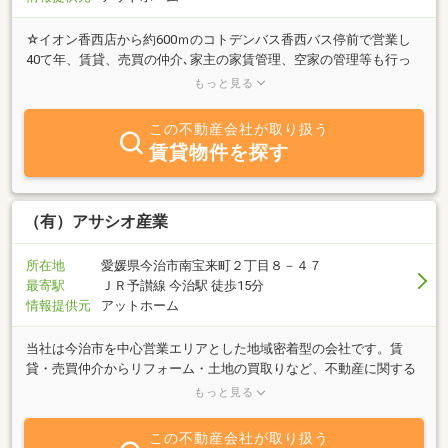
☆イオン香西店から約600ｍのコトデンバス香西バス停前で営業し
40て年、賃貸、売買の仲介､家主の家賃管理、空家の管理等も行っ
ています。●少人数で従事していますので前もってお電話いただけ
もっと見る
ると助かります。☆不動産に関するご相談（相続、土地の有効利用
等）も承っておりますので、お気軽にご連絡下さい。
この不動産会社が取り扱う
賃貸物件を探す
（有）アサシオ産業
所在地
愛媛県今治市南宝来町２丁目８－４７
最寄駅
ＪＲ予讃線 今治駅 徒歩15分
情報提供元
アットホーム
当社は今治市を中心営業エリアとした地域密着型の会社です。賃
貸・売買仲介からリフォーム・土地の買取りなど、不動産に関する
幅広い事業を展開しております。物件を売りたい方、お探しの方、
もっと見る
不動産の事ならどうぞお気軽にお問い合わせ下さい。お客様にご満
足していただけますよう、安心・納得のサービスをご提供致しま
この不動産会社が取り扱う