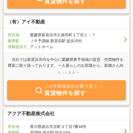
賃貸物件を探す
軽にご相談ください！ホームページにも多数の物件を掲載していま
すので、ご覧下さい。
（有）アイ不動産
所在地
愛媛県新居浜市久保田町１丁目１－７
最寄駅
ＪＲ予讃線 新居浜駅 徒歩20分
情報提供元
アットホーム
当社では新居浜市内を中心に愛媛県東予地域の賃貸・売買物件を
豊富に取り扱っております。一人暮らしのお部屋から、新婚さん向
け、ファミリータイプまで・・・きっとお客様の理想の住まいが見
もっと見る
つかります。不動産のことなら私たちアイ不動産におまかせ下さ
い。皆様のご来店を心よりお待ちしております。【主な取扱物件】
この不動産会社が取り扱う
●アパート・マンション・戸建借家他・事務所・店舗・駐車場●売土
賃貸物件を探す
地・中古住宅・建売新築・事業用定借物件他
アクア不動産株式会社
所在地
香川県坂出市京町３丁目7番44号
最寄駅
予讃線 坂出駅 徒歩10分