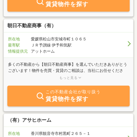
す。
賃貸物件を探す
朝日不動産商事（有）
所在地
愛媛県松山市安城寺町１０６５
最寄駅
ＪＲ予讃線 伊予和気駅
情報提供元
アットホーム
多くの不動産から【朝日不動産商事】を選んでいただきありがとう
ございます！物件を売買・賃貸のご相談は、当社にお任せくださ
い！当社は創業５０周年を迎え、多くのお客様にご愛好いただいて
もっと見る
まいりました。お客様のお悩みにもお手伝いができるよう、誠心誠
意頑張らせていただきます！皆様のご来店を心よりお待ちしており
この不動産会社が取り扱う
ます。
賃貸物件を探す
（有）アサヒホーム
所在地
香川県観音寺市村黒町２６５－１