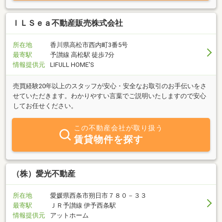
ＩＬＳｅａ不動産販売株式会社
所在地
香川県高松市西内町3番5号
最寄駅
予讃線 高松駅 徒歩7分
情報提供元
LIFULL HOME'S
売買経験20年以上のスタッフが安心・安全なお取引のお手伝いをさ
せていただきます。わかりやすい言葉でご説明いたしますので安心
してお任せください。
この不動産会社が取り扱う
賃貸物件を探す
（株）愛光不動産
所在地
愛媛県西条市朔日市７８０－３３
最寄駅
ＪＲ予讃線 伊予西条駅
情報提供元
アットホーム