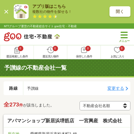
アプリ版はこちら
開く
複数社の物件を探せる！
NTTグループ運営の不動産総合サイト goo住宅・不動産
0
0
0
0
最近検索した条件
最近見た物件
保存した条件
お気に入り
予讃線の不動産会社一覧
路線
変更する
予讃線
全273
件
が該当しました。
アパマンショップ新居浜堺筋店 一宮興産 株式会社
所在地
愛媛県新居浜市松木町2-48