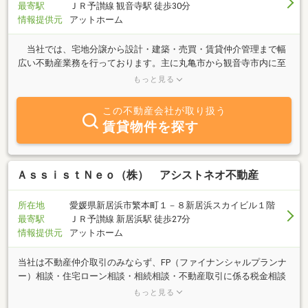
最寄駅
ＪＲ予讃線 観音寺駅 徒歩30分
情報提供元
アットホーム
当社では、宅地分譲から設計・建築・売買・賃貸仲介管理まで幅
広い不動産業務を行っております。主に丸亀市から観音寺市内に至
る、中・西讃地区にて地域に密着した活動をしております。 理想
もっと見る
の住まいの夢実現に向けて、親身になってお手伝い致しますのでお
気軽にお問い合せ下さい。
この不動産会社が取り扱う
賃貸物件を探す
ＡｓｓｉｓｔＮｅｏ（株） アシストネオ不動産
所在地
愛媛県新居浜市繁本町１－８新居浜スカイビル１階
最寄駅
ＪＲ予讃線 新居浜駅 徒歩27分
情報提供元
アットホーム
当社は不動産仲介取引のみならず、FP（ファイナンシャルプランナ
ー）相談・住宅ローン相談・相続相談・不動産取引に係る税金相談
などにも、有資格スタッフおよび当社専属の専門家（税理士・司法
もっと見る
書士・土地家屋調査士等）にて、幅広く多角的にサポートさせてい