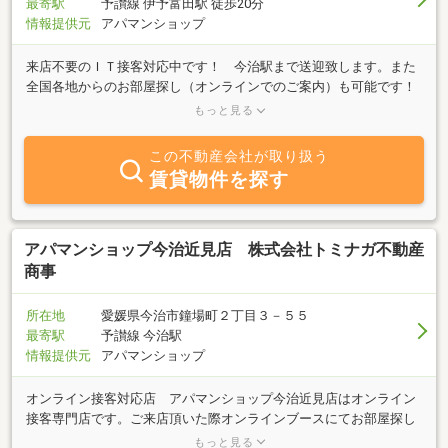
最寄駅
予讃線 伊予富田駅 徒歩20分
情報提供元
アパマンショップ
来店不要のＩＴ接客対応中です！ 今治駅まで送迎致します。また
全国各地からのお部屋探し（オンラインでのご案内）も可能です！
今治駅まで送迎致します。また全国各地からのお部屋探し（オンラ
もっと見る
インでのご案内）も
この不動産会社が取り扱う
賃貸物件を探す
アパマンショップ今治近見店 株式会社トミナガ不動産
商事
所在地
愛媛県今治市鐘場町２丁目３－５５
最寄駅
予讃線 今治駅
情報提供元
アパマンショップ
オンライン接客対応店 アパマンショップ今治近見店はオンライン
接客専門店です。ご来店頂いた際オンラインブースにてお部屋探し
をさせて頂きます。 アパマンショップ今治近見店はオンライン接客
もっと見る