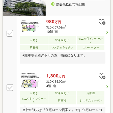
愛媛県松山市辰巳町
980
万円
2
3LDK 67.62m
10階 南
モニタ付インターホ
南向き
駐車場あり
ン
所有権
システムキッチン
エレベーター
※駐車場引継ぎ不可の為、抽選になります。
1,300
万円
2
3LDK 85.99m
4階 南
南向き
駐車場あり
角部屋
モニタ付インターホ
所有権
システムキッチン
ン
当社の強みは『住宅ローン提案力』です 住宅ローンの