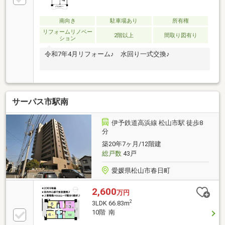
南向き
駐車場あり
所有権
リフォームリノベー
2階以上
間取り図有り
ション
令和7年4月リフォーム♪ 水回り一式交換♪
サーパス市駅南
伊予鉄道高浜線 松山市駅 徒歩8
分
築20年7ヶ月/12階建
総戸数
43戸
愛媛県松山市春日町
2,600
万円
2
3LDK 66.83m
10階 南