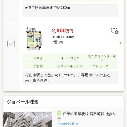
■伊予鉄高島屋まで約280ｍ
2,850
万円
2
3LDK 80.33m
7階 南
モニタ付インターホ
南向き
オートロック
ン
所有権
システムキッチン
エレベーター
松山市駅まで徒歩4分（290ｍ）。専用ポーチのある
南・東角住戸。
ジョベール味酒
伊予鉄道環状線 宮田町駅 徒歩6
分
その他の交通