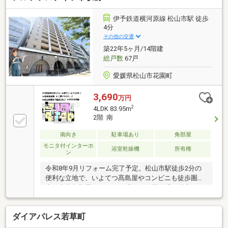
伊予鉄道横河原線 松山市駅 徒歩
4分
その他の交通
築22年5ヶ月/14階建
総戸数
67戸
愛媛県松山市花園町
3,690
万円
2
4LDK 83.95m
2階 南
南向き
駐車場あり
角部屋
モニタ付インターホ
浴室乾燥機
所有権
ン
令和8年9月リフォーム完了予定。松山市駅徒歩2分の
便利な立地で、いよてつ髙島屋やコンビニも徒歩圏
内。東南角部屋ならではの明るさと開放感も魅力で
す。ペット飼育可能（規約による）。住宅ローンのご
相談や金融機関の比較、無理のない資金計画のご提案
ダイアパレス若草町
も承ります。