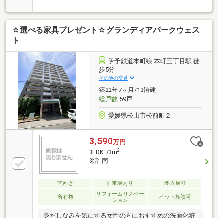
LDKは木目調のぬくもりが包み込む空間・大きな窓か
ら光が差し込むバルコニーで洗濯物も心地よく乾きそ
う・伊予鉄道本町線本町三丁目駅まで徒歩5分で移動
☆選べる家具プレゼント☆グランディアパークウェス
もスムーズ・ローソン松山味酒町店まで徒歩3分でち
ょっとした買い物にも便利ペット可（細則有）駐車
ト
場：6200～8400円※空き状況は管理会社へ要確認
伊予鉄道本町線 本町三丁目駅 徒
歩5分
その他の交通
築22年7ヶ月/13階建
総戸数
59戸
愛媛県松山市松前町２
3,590
万円
2
3LDK 73m
3階 南
南向き
駐車場あり
即入居可
リフォームリノベー
所有権
ペット相談可
ション
身だしなみを気にする女性の方におすすめの洗面化粧