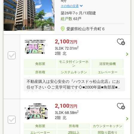
4分
その他の交通
築26年7ヶ月/13階建
総戸数
63戸
愛媛県松山市千舟町６
2,100
万円
2
3LDK 72.01m
2階 北
モニタ付インターホ
角部屋
浴室乾燥機
ン
所有権
システムキッチン
エレベーター
不動産購入は安心安全の『ハウスドゥ松山北店』にお
任せ下さい ◇ご見学可能です◇■2000年築■角部屋■松
山市駅まで徒歩4分■市内中心部で生活便利
2,100
万円
2
3LDK 68.58m
2階 北
角部屋
所有権
カウンターキッチン
エレベーター
2階以上
間取り図有り