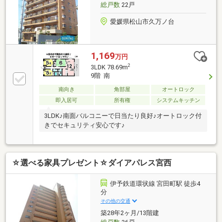
総戸数
22戸
愛媛県松山市久万ノ台
1,169
万円
2
3LDK 78.69m
9階 南
南向き
角部屋
オートロック
即入居可
所有権
システムキッチン
3LDK♪南面バルコニーで日当たり良好♪オートロック付
きでセキュリティ安心です♪
☆選べる家具プレゼント☆ダイアパレス宮西
伊予鉄道環状線 宮田町駅 徒歩4
分
その他の交通
築28年2ヶ月/13階建