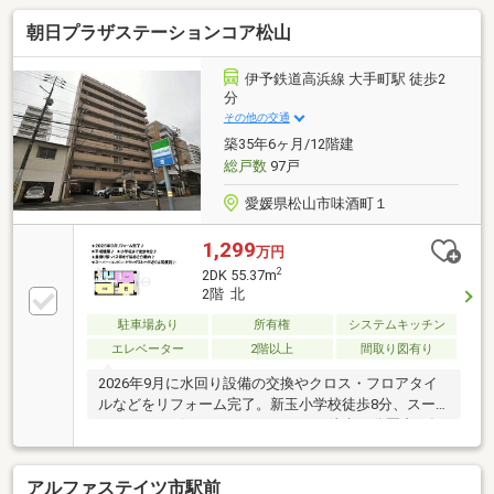
朝日プラザステーションコア松山
伊予鉄道高浜線 大手町駅 徒歩2
分
その他の交通
築35年6ヶ月/12階建
総戸数
97戸
愛媛県松山市味酒町１
1,299
万円
2
2DK 55.37m
2階 北
駐車場あり
所有権
システムキッチン
エレベーター
2階以上
間取り図有り
2026年9月に水回り設備の交換やクロス・フロアタイ
ルなどをリフォーム完了。新玉小学校徒歩8分、スー
パー・コンビニ・ドラッグストアも徒歩10分圏内で毎
日の暮らしが便利です。住宅ローンのご相談や金融機
関比較、無理のない資金計画のご提案もお任せくださ
アルファステイツ市駅前
い。