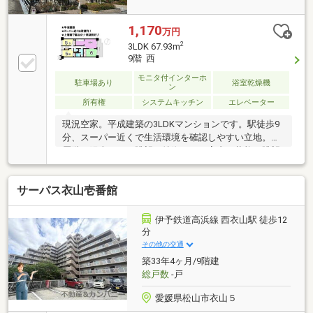
1,170
万円
2
3LDK 67.93m
9階 西
モニタ付インターホ
駐車場あり
浴室乾燥機
ン
所有権
システムキッチン
エレベーター
現況空家。平成建築の3LDKマンションです。駅徒歩9
分、スーパー近くで生活環境を確認しやすい立地。上
層階の陽当たり・眺望も特徴です。室内の状態や眺望
などは現地でご確認ください。住宅ローンや諸費用を
含めた資金計画のご相談も承ります。
サーパス衣山壱番館
伊予鉄道高浜線 西衣山駅 徒歩12
分
その他の交通
築33年4ヶ月/9階建
総戸数
-戸
愛媛県松山市衣山５