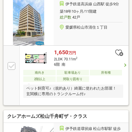
伊予鉄道高浜線 山西駅 徒歩9分
築18年10ヶ月/11階建
総戸数
42戸
愛媛県松山市清住１丁目
1,650
万円
2
2LDK 70.11m
6階 南
南向き
駐車場あり
所有権
2階以上
間取り図有り
ペット飼育可♪（規約あり）綺麗に使われたお部屋！
玄関横に専用のトランクルーム付♪
クレアホームズ松山千舟町ザ・クラス
伊予鉄道環状線 松山市駅駅 徒歩