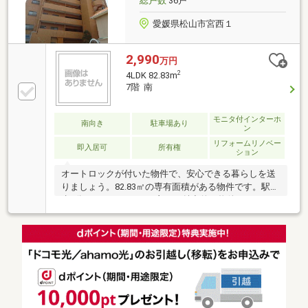
総戸数
36戸
愛媛県松山市宮西１
2,990
万円
2
4LDK 82.83m
7階 南
モニタ付インターホ
南向き
駐車場あり
ン
リフォームリノベー
即入居可
所有権
ション
オートロックが付いた物件で、安心できる暮らしを送
りましょう。82.83㎡の専有面積がある物件です。駅徒
歩4分というアクセスの良さが魅力的な物件です。ス
ーパーが近いと買い物が楽になると主婦の方に喜ばれ
ます。駐車場利用代金は1ヵ月6000円です。駐輪場が
利用できるので、自転車の盗難の心配がありません。
この物件は13階建てとなっており、見晴らしもいいで
す。