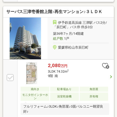
ステイツ市駅前」が登場しました！2階部分に位置す
るこちらの住戸は、専有面積83.95㎡を確保したゆとり
サーパス三津壱番館上階♪再生マンション♪３ＬＤＫ
ある4LDK。角住戸ならではの開放感があります。市駅
前のデパートや地下街、花園町の美しい街路、おしゃ
れなショップや飲食店、医療機関などがすべて徒歩圏
伊予鉄道高浜線 三津駅 バス2分/
内に揃う「都市型スマートライフ」が実現します。現
「辰巳町」バス停 停歩3分
在は空家となっており、スムーズにご案内可能です。
築36年7ヶ月/14階建
松山中心部で上質な新生活をスタートさせたい方は、
総戸数
1戸
ぜひお早めにお問い合わせください！
愛媛県松山市辰巳町
2,080
万円
2
3LDK 74.32m
9階 南
南向き
駐車場あり
角部屋
モニタ付インターホ
浴室乾燥機
所有権
ン
フルリフォーム♪3LDK♪角部屋♪3面バルコニー眺望良
好♪