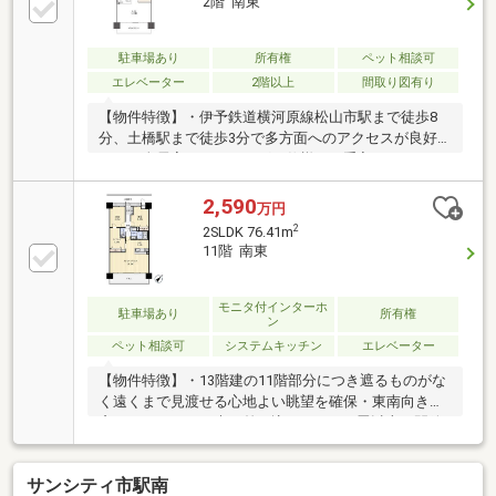
2階 南東
駐車場あり
所有権
ペット相談可
エレベーター
2階以上
間取り図有り
【物件特徴】・伊予鉄道横河原線松山市駅まで徒歩8
分、土橋駅まで徒歩3分で多方面へのアクセスが良好
です・全居室フローリングの仕様でお手入れがしやす
く清潔感のある空間が保てます・白を基調とした明る
い内装デザインが日々の暮らしに開放感を与えてくれ
2,590
万円
ます・大切なペットと一緒に暮らせる相談可能な専有
2
2SLDK 76.41m
面積67.29平米の住戸です【周辺環境】・セブン‐イレ
11階 南東
ブン松山土橋町店まで徒歩2分で夜間の急なお買い物
にも対応できます
モニタ付インターホ
駐車場あり
所有権
ン
ペット相談可
システムキッチン
エレベーター
【物件特徴】・13階建の11階部分につき遮るものがな
く遠くまで見渡せる心地よい眺望を確保・東南向きの
窓からたっぷりと光が差し込むLDKは20畳以上の開放
的な大空間・システムキッチンを完備した使い勝手の
良い間取りで日々のお料理が快適に行える・大切なペ
サンシティ市駅南
ットと一緒に暮らせる相談可能なマンションで毎日を