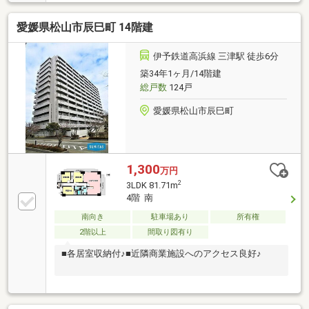
愛媛県松山市辰巳町 14階建
伊予鉄道高浜線 三津駅 徒歩6分
築34年1ヶ月/14階建
総戸数
124戸
愛媛県松山市辰巳町
1,300
万円
2
3LDK 81.71m
4階 南
南向き
駐車場あり
所有権
2階以上
間取り図有り
■各居室収納付♪■近隣商業施設へのアクセス良好♪