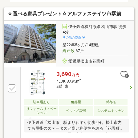
☆選べる家具プレゼント☆アルファステイツ市駅前
伊予鉄道横河原線 松山市駅 徒歩
4分
その他の交通
築22年5ヶ月/14階建
総戸数
67戸
愛媛県松山市花園町
3,690
万円
2
4LDK 83.95m
2階 東
駐車場あり
角部屋
所有権
リフォームリノベー
ペット相談可
システムキッチン
ション
伊予鉄道「松山市」駅よりわずか徒歩4分。松山市内
でも屈指のステータスと高い利便性を誇る「花園町」
エリアに、ファミリー層に大変おすすめの「アルファ