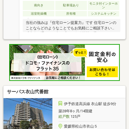
モニタ付インターホ
南向き
駐車場あり
ン
浴室乾燥機
所有権
システムキッチン
当社の強みは『住宅ローン提案力』です 住宅ローンの
ことならどのようなことでもお気軽にご相談下さい。
「審査に通るか不安」「どの金融機関を選べばいいか
分からない」「住宅ローン商品の選び方が分からな
い」「車のローンがあるけど大丈夫？」「年齢がネッ
クになっている」皆様のご不安やお悩みを一緒に解決
します！もちろん強引な営業は行いません。公平中立
な立場でお客様に合った金融機関をご提案させていた
だきます。
サーパス衣山弐番館
伊予鉄道高浜線 衣山駅 徒歩9分
築28年8ヶ月/14階建
総戸数
125戸
愛媛県松山市衣山５