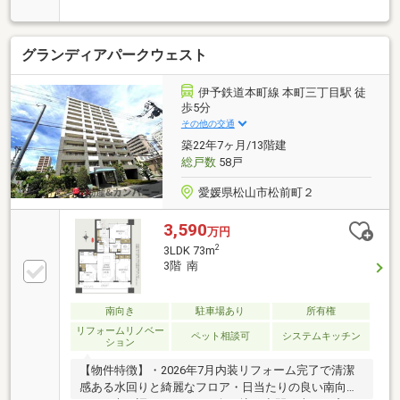
をはじめる方にお勧めな3LDKの物件があります。エア
コンを備え付けているので、室内環境を快適にするこ
とができますよ。便利で快適な生活ができる中古マン
グランディアパークウェスト
ションです。高層建築がお好きな方は10階建てのこち
らの物件で優雅な生活を過ごしましょう。好評の駅近
物件となっており、駅より徒歩8分に立地していま
伊予鉄道本町線 本町三丁目駅 徒
す。13.44㎡の広さのバルコニー付き物件です。
歩5分
その他の交通
築22年7ヶ月/13階建
総戸数
58戸
愛媛県松山市松前町２
3,590
万円
2
3LDK 73m
3階 南
南向き
駐車場あり
所有権
リフォームリノベー
ペット相談可
システムキッチン
ション
【物件特徴】・2026年7月内装リフォーム完了で清潔
感ある水回りと綺麗なフロア・日当たりの良い南向き