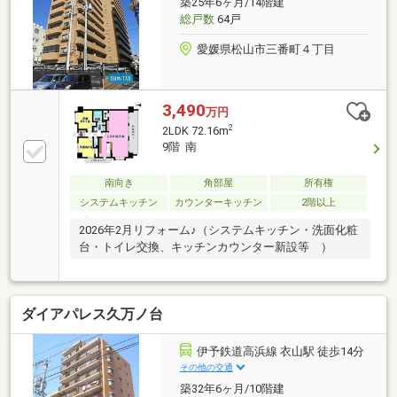
築25年6ヶ月/14階建
総戸数
64戸
愛媛県松山市三番町４丁目
3,490
万円
2
2LDK 72.16m
9階 南
南向き
角部屋
所有権
システムキッチン
カウンターキッチン
2階以上
2026年2月リフォーム♪（システムキッチン・洗面化粧
台・トイレ交換、キッチンカウンター新設等 ）
ダイアパレス久万ノ台
伊予鉄道高浜線 衣山駅 徒歩14分
その他の交通
築32年6ヶ月/10階建