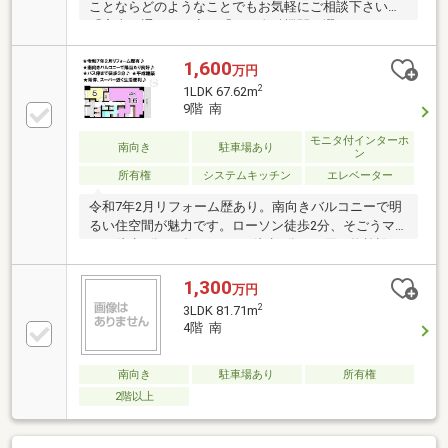
ことならどのようなことでもお気軽にご相談下さい。
「審査に通るか不安」「どの金融機関を選べばいいか
分からない」「住宅ローン商品の選び方が分からな
い」「車のローンがあるけど大丈夫？」「年齢がネッ
1,600
万円
クになっている」皆様のご不安やお悩みを一緒に解決
2
1LDK 67.62m
します！もちろん強引な営業は行いません。公平中立
9階 南
な立場でお客様に合った金融機関をご提案させていた
だきます。
モニタ付インターホ
南向き
駐車場あり
ン
所有権
システムキッチン
エレベーター
令和7年2月リフォーム歴あり。南向きバルコニーで明
るい住空間が魅力です。ローソン徒歩2分、そごうマ
ート徒歩4分、ダイレックス徒歩6分など買い物施設が
徒歩圏内に充実。辰巳町バス停徒歩3分で交通アクセ
スも良好です。住宅ローンのご相談や資金計画のご提
1,300
万円
案もお気軽にご相談ください。
2
3LDK 81.71m
4階 南
南向き
駐車場あり
所有権
2階以上