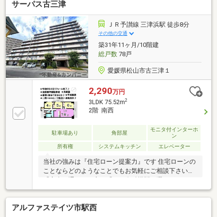
サーパス古三津
ＪＲ予讃線 三津浜駅 徒歩8分
その他の交通
築31年11ヶ月/10階建
総戸数
78戸
愛媛県松山市古三津１
2,290
万円
2
3LDK 75.52m
2階 南西
モニタ付インターホ
駐車場あり
角部屋
ン
所有権
システムキッチン
エレベーター
当社の強みは『住宅ローン提案力』です 住宅ローンの
ことならどのようなことでもお気軽にご相談下さい。
「審査に通るか不安」「どの金融機関を選べばいいか
分からない」「住宅ローン商品の選び方が分からな
い」「車のローンがあるけど大丈夫？」「年齢がネッ
アルファステイツ市駅西
クになっている」皆様のご不安やお悩みを一緒に解決
します！もちろん強引な営業は行いません。公平中立