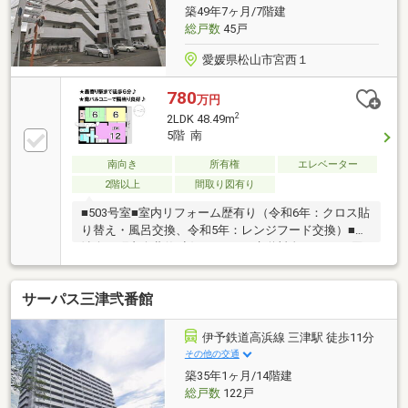
築49年7ヶ月/7階建
総戸数
45戸
愛媛県松山市宮西１
780
万円
2
2LDK 48.49m
5階 南
南向き
所有権
エレベーター
2階以上
間取り図有り
■503号室■室内リフォーム歴有り（令和6年：クロス貼
り替え・風呂交換、令和5年：レンジフード交換）■自
治会・町内会費(任意):250円/月■水道料金:2ヶ月に1回
徴収※駐車場の空き状況は都度要確認（7、000円/月）
サーパス三津弐番館
伊予鉄道高浜線 三津駅 徒歩11分
その他の交通
築35年1ヶ月/14階建
総戸数
122戸