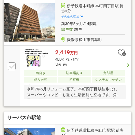
伊予鉄道本町線 本町四丁目駅 徒
歩3分
その他の交通
築30年8ヶ月/14階建
総戸数
39戸
愛媛県松山市若草町
2,419
万円
2
4LDK 73.71m
5階 南
南向き
駐車場あり
角部屋
即入居可
所有権
システムキッチン
令和7年6月リフォーム完了。本町四丁目駅徒歩3分、
スーパーやコンビニも近く生活便利な立地です。角部
屋・三面バルコニーで陽当たり・通風も良好。住宅ロ
ーンのご相談や金融機関の比較、無理のない資金計画
についても丁寧にサポートいたします。
サーパス市駅前
伊予鉄道環状線 松山市駅駅 徒歩