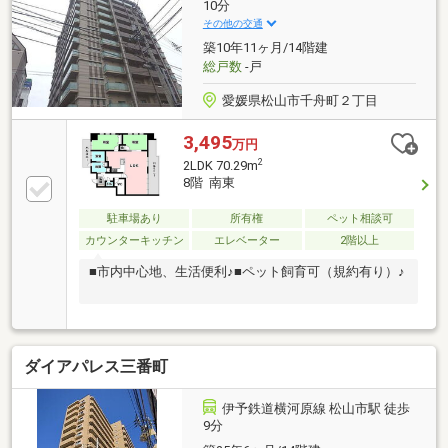
10分
その他の交通
築10年11ヶ月/14階建
総戸数
-戸
愛媛県松山市千舟町２丁目
3,495
万円
2
2LDK 70.29m
8階 南東
駐車場あり
所有権
ペット相談可
カウンターキッチン
エレベーター
2階以上
■市内中心地、生活便利♪■ペット飼育可（規約有り）♪
ダイアパレス三番町
伊予鉄道横河原線 松山市駅 徒歩
9分