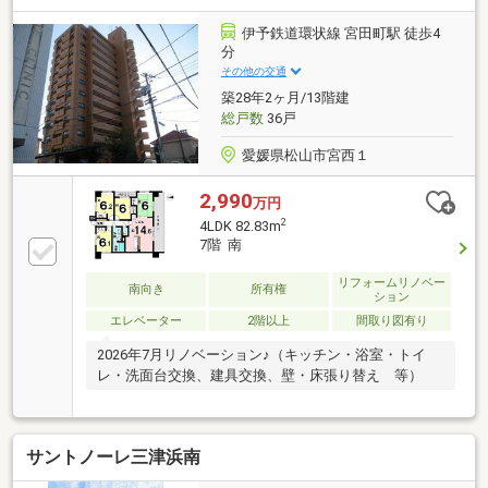
伊予鉄道環状線 宮田町駅 徒歩4
分
その他の交通
築28年2ヶ月/13階建
総戸数
36戸
愛媛県松山市宮西１
2,990
万円
2
4LDK 82.83m
7階 南
リフォームリノベー
南向き
所有権
ション
エレベーター
2階以上
間取り図有り
2026年7月リノベーション♪（キッチン・浴室・トイ
レ・洗面台交換、建具交換、壁・床張り替え 等）
サントノーレ三津浜南