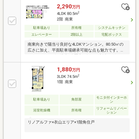
2,290
万円
2
4LDK 80.5m
2階 南東
駐車場あり
所有権
システムキッチン
エレベーター
2階以上
宅配ボックス
南東向きで陽当り良好な4LDKマンション。80.50㎡の
広さに加え、平面駐車場継承可能な点も魅力です。ス
ーパー・コンビニ徒歩8分圏内で毎日の生活にも便
利。宅配BOXや24時間365日緊急対応サービスも備わ
っています。住宅ローンや諸費用を含めた資金計画の
1,880
万円
ご相談も承ります。
2
3LDK 74.5m
1階 南東
モニタ付インターホ
駐車場あり
角部屋
ン
リフォームリノベー
浴室乾燥機
所有権
ション
リノアルファ×衣山エリア×1階角住戸