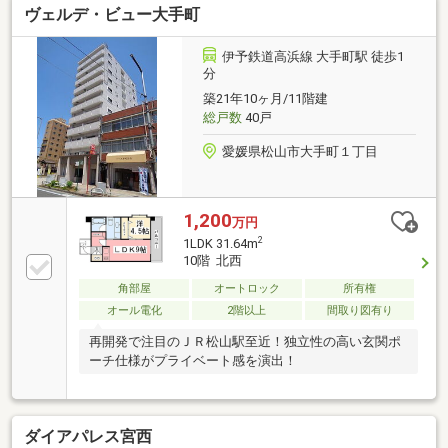
ヴェルデ・ビュー大手町
伊予鉄道高浜線 大手町駅 徒歩1
分
築21年10ヶ月/11階建
総戸数
40戸
愛媛県松山市大手町１丁目
1,200
万円
2
1LDK 31.64m
10階 北西
角部屋
オートロック
所有権
オール電化
2階以上
間取り図有り
再開発で注目のＪＲ松山駅至近！独立性の高い玄関ポ
ーチ仕様がプライベート感を演出！
ダイアパレス宮西