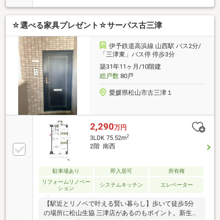
用可能な3面バルコニーを備えたお住まいです。専有
面積72.01㎡もあるお部屋で快適な生活をしましょう。
☆選べる家具プレゼント☆サーパス古三津
開放感のある間取りの3LDK物件です。バイク置き場が
あるので、愛車を身近に置け安心していただけます。
中古ながらも綺麗な室内と魅力的な住環境のマンショ
伊予鉄道高浜線 山西駅 バス2分/
ンです。
「三津東」バス停 停歩3分
築31年11ヶ月/10階建
総戸数
80戸
愛媛県松山市古三津１
2,290
万円
2
3LDK 75.52m
2階 南西
駐車場あり
即入居可
所有権
リフォームリノベー
システムキッチン
エレベーター
ション
【駅近とリノベで叶える賢い暮らし】歩いて徒歩5分
の場所に松山生協 三津店があるのもポイント。新生活