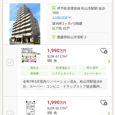
笑顔で過ごせます【周辺環境】・伊予鉄道郡中線土橋
駅まで徒歩3分の好立地で毎日の通勤やお出かけが軽
伊予鉄道環状線 松山市駅駅 徒歩
やか・徒歩10分以内にお買い物に便利なスーパーがあ
10分
り日々のお買い物もスムーズ
その他の交通
築30年2ヶ月/12階建
総戸数
32戸
愛媛県松山市室町２
1,990
万円
2
3LDK 67.27m
5階 南
南向き
駐車場あり
即入居可
所有権
システムキッチン
エレベーター
令和7年5月室内リノベーション済み。松山市駅徒歩8
分、スーパー・コンビニ・ドラッグストア徒歩圏内の
便利な住環境です。南向きバルコニー付き。現在空家
のため、ご都合に合わせてご見学いただけます。住宅
ローンのご相談も承ります。
1,990
万円
2
3LDK 62.27m
5階 南