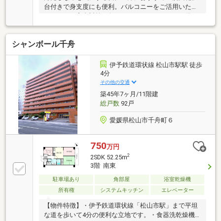
台付きで身支度にも便利。バルコニーをご活用いただ
けます。不審者対策に欠かせないオートロックも備え
ています。立地条件の良い中古マンションは生活の質
を高めてくれます。駅徒歩5分というアクセスの良さ
シャンボール千舟
が魅力的な物件です。この物件は13階建てとなってお
り、見晴らしもいいです。お客様を向かい入れる時に
役立つのがこちらの玄関収納です。
伊予鉄道環状線 松山市駅駅 徒歩
4分
その他の交通
築45年7ヶ月/11階建
総戸数
92戸
愛媛県松山市千舟町６
750
万円
2
2SDK 52.25m
3階 南東
駐車場あり
角部屋
浴室乾燥機
所有権
システムキッチン
エレベーター
【物件特徴】・伊予鉄道環状線「松山市駅」まで平坦
な道を歩いて4分の便利な立地です。・食器洗乾燥機