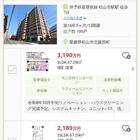
な立場でお客様に合った金融機関をご提案させていた
伊予鉄道環状線 松山市駅駅 徒歩
だきます。
7分
その他の交通
築16年5ヶ月/13階建
総戸数
109戸
愛媛県松山市北藤原町
3,190
万円
2
3LDK 67.29m
8階 南東
モニタ付インターホ
駐車場あり
浴室乾燥機
ン
リフォームリノベー
所有権
ペット相談可
ション
令和8年10月中旬リノベーション・ハウスクリーニン
グ完成予定。システムキッチン、ユニットバス、洗面
化粧台、トイレ、建具を新規交換し、配管を更新。全
室クロスと床材も貼り替え予定です。住宅ローンや諸
費用を含めた購入総額についてもご相談いただけま
2,180
万円
す。
2
2SLDK 67.29m