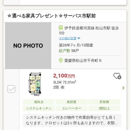
☆選べる家具プレゼント☆サーパス市駅前
伊予鉄道横河原線 松山市駅 徒歩
5分
その他の交通
築26年7ヶ月/13階建
総戸数
58戸
愛媛県松山市千舟町６
2,100
万円
2
3LDK 72.01m
2階 南
南向き
角部屋
所有権
システムキッチン
エレベーター
2階以上
システムキッチン付きの物件で作業効率がとても良く
なります。クロゼットは2ヶ所もありますので、衣類
や荷物が多い方にもおススメです。お好きな用途で使