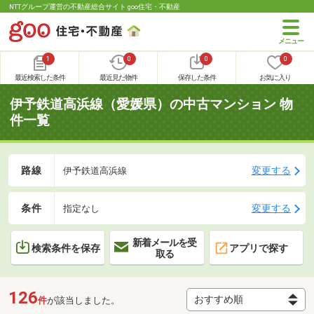
NTTグループ運営の不動産総合サイト goo住宅・不動産
1
0
0
0
最近検索した条件
最近見た物件
保存した条件
お気に入り
伊予鉄道高浜線（愛媛県）の中古マンション 物
件一覧
路線
変更する
伊予鉄道高浜線
条件
変更する
指定なし
新着メールを受
検索条件を保存
アプリで探す
取る
126
件
が該当しました。