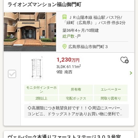
ライオンズマンション福山御門町
入居をご検討いただけるのも魅力です。福山市立城南
中学校まで徒歩約3分と子育て世帯にも嬉しい住環
境。利便性の高い立地から居住用としてはもちろん、
ＪＲ山陽本線 福山駅 バス7分/
将来的な賃貸運用など資産活用も期待できるマンショ
「緑町（広島県）」バス停 停歩2分
ンです。ぜひ現地で住み心地の良さをご体感くださ
築36年4ヶ月/10階建
い。
総戸数
-戸
広島県福山市御門町３
1,230
万円
2
3LDK 61.11m
9階 南西
モニタ付インターホ
所有権
エレベーター
ン
2階以上
宅配ボックス
間取り図有り
◇高層階につき眺望良好です！！◇周辺にスーパー、
コンビニ、ドラッグストアがありお買い物に便利です
♪
ヴェルパーク本通りファーストステージ３０３号室