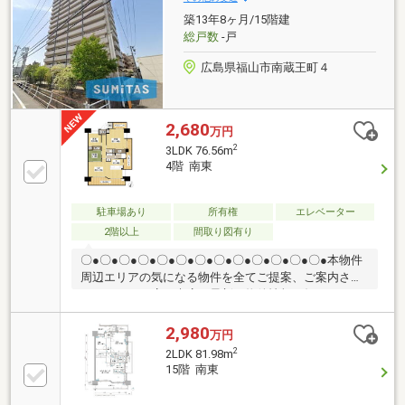
広大な2面ワイドバルコニーとフラットに繋がる開放
築13年8ヶ月/15階建
的な設計・浴室の窓や大容量WIC等、快適性と収納力
総戸数
-戸
を両立
広島県福山市南蔵王町４
2,680
万円
2
3LDK 76.56m
4階 南東
駐車場あり
所有権
エレベーター
2階以上
間取り図有り
〇●〇●〇●〇●〇●〇●〇●〇●〇●〇●〇●〇●〇●本物件
周辺エリアの気になる物件を全てご提案、ご案内させ
て頂きます！店頭来店で最新の物件情報を知りたい！
まとめて物件見学ができる見学ツアーは【その場確
定！ 見学予約する（無料）からご予約下さい】〇●
2,980
万円
〇●〇●〇●〇●〇●〇●〇●〇●〇●〇●〇●〇●◇立地：国
2
2LDK 81.98m
道182号線へアクセス良好。東福山駅徒歩13分◇住空
15階 南東
間：専有面積約76㎡、LDK15帖以上、陽当たり・通風
ともに良好 3面バルコニーが開放感 大切な家族で