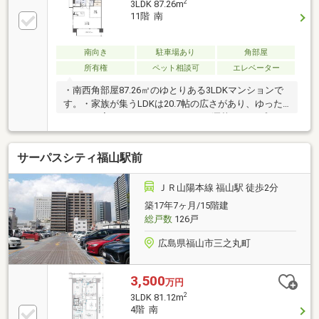
2
3LDK 87.26m
はIHクッキングヒーターでお手入れ簡単。食器洗乾燥
11階 南
機が毎日の家事の負担を軽減します。・キッチン横の
洗面所は家事動線が短く、使いやすい間取りです。・
ペット飼育可。大切でかわいいペットと一緒に暮らせ
南向き
駐車場あり
角部屋
ます。・内見ご希望の際には、お気軽にお問合せくだ
所有権
ペット相談可
エレベーター
さい。
・南西角部屋87.26㎡のゆとりある3LDKマンションで
す。・家族が集うLDKは20.7帖の広さがあり、ゆった
りとした寛ぎのスペースです。・お洒落なオープンキ
ッチンスペースには窓があり、換気に大変便利で
す。・浴室には毎日の疲れを癒すミストサウナ付きの
サーパスシティ福山駅前
浴室暖房乾燥があります。・福山駅まで徒歩4分の立
地は、毎日の通勤・通学に大変便利です。・毎日のお
買物は、フレスタアイネス店まで徒歩１分です。・ペ
ＪＲ山陽本線 福山駅 徒歩2分
ット飼育可。大切でかわいいペットと一緒に暮らせま
築17年7ヶ月/15階建
す。・内見ご希望の際には、お気軽にお問合せくださ
総戸数
126戸
い。
広島県福山市三之丸町
3,500
万円
2
3LDK 81.12m
4階 南