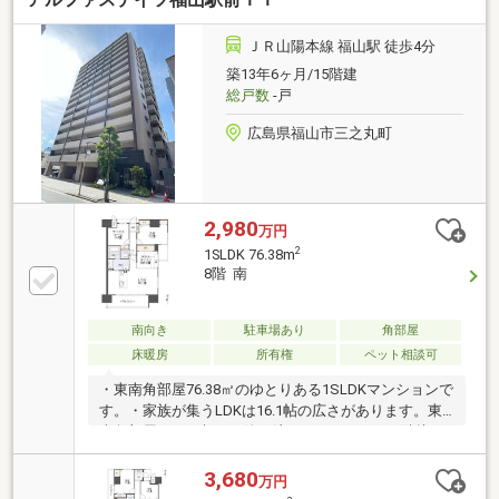
家具の配置に困りません。リフォームで2部屋に分け
ることも可能です。□洋室に隣接したウォークインク
ＪＲ山陽本線 福山駅 徒歩4分
ローゼットは大容量の収納スペースです。□キッチン
築13年6ヶ月/15階建
に隣接した洗面所は、家事同線が短く、家事の負担を
総戸数
-戸
減らすことができます。□空室のため、随時内見を承
ります。お気軽にお問い合わせ下さい。
広島県福山市三之丸町
2,980
万円
2
1SLDK 76.38m
8階 南
南向き
駐車場あり
角部屋
床暖房
所有権
ペット相談可
・東南角部屋76.38㎡のゆとりある1SLDKマンションで
す。・家族が集うLDKは16.1帖の広さがあります。東
南角部屋のため朝日が降り注ぎます。・LDKに隣接し
た畳コーナーは約4.0帖のゆったりとした寛ぎスペース
です。・床暖房のあるリビングは、寒い冬でも暖かい
3,680
万円
空間を与えてくれます。・お洒落なオープンキッチン