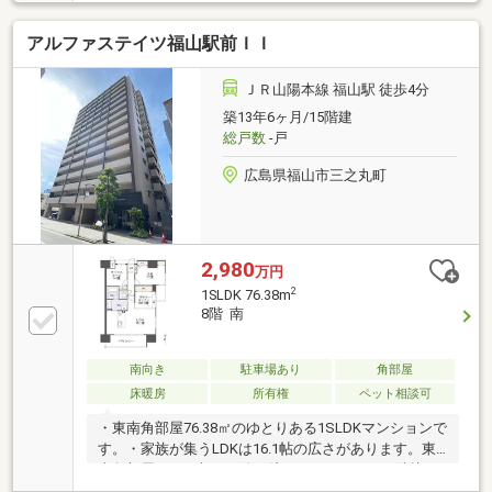
ＤＫマンションです。是非現地でゆとりある空間をご
体感ください。□ＬＤｋは22.4帖の広々空間。家族が集
アルファステイツ福山駅前ＩＩ
まる憩いの場です。□北側洋室も13帖の広さがあり、
家具の配置に困りません。リフォームで2部屋に分け
ることも可能です。□洋室に隣接したウォークインク
ＪＲ山陽本線 福山駅 徒歩4分
ローゼットは大容量の収納スペースです。□キッチン
築13年6ヶ月/15階建
に隣接した洗面所は、家事同線が短く、家事の負担を
総戸数
-戸
減らすことができます。□空室のため、随時内見を承
ります。お気軽にお問い合わせ下さい。
広島県福山市三之丸町
2,980
万円
2
1SLDK 76.38m
8階 南
南向き
駐車場あり
角部屋
床暖房
所有権
ペット相談可
・東南角部屋76.38㎡のゆとりある1SLDKマンションで
す。・家族が集うLDKは16.1帖の広さがあります。東
南角部屋のため朝日が降り注ぎます。・LDKに隣接し
た畳コーナーは約4.0帖のゆったりとした寛ぎスペース