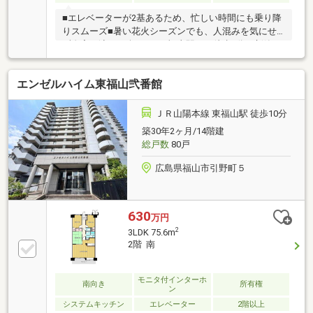
■エレベーターが2基あるため、忙しい時間にも乗り降
りスムーズ■暑い花火シーズンでも、人混みを気にせ
ず自宅で涼しく楽しめる■福山駅から徒歩9分。新築か
らわずか5年の築浅マンション
エンゼルハイム東福山弐番館
ＪＲ山陽本線 東福山駅 徒歩10分
築30年2ヶ月/14階建
総戸数
80戸
広島県福山市引野町５
630
万円
2
3LDK 75.6m
2階 南
モニタ付インターホ
南向き
所有権
ン
システムキッチン
エレベーター
2階以上