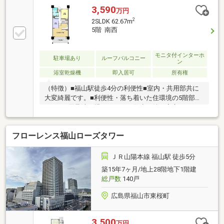
3,590
万円
2
2SLDK 62.67m
5階 南西
モニタ付インターホ
駐車場あり
ルーフバルコニー
ン
浴室乾燥機
即入居可
所有権
（特徴）■福山駅徒歩4分の利便性■室内・共用部共に
大変綺麗です。■利便性・落ち着いた住環境の5階部分
■ペット用足洗い場もあり、お散歩の後も安心です。
■13.16㎡の広々としたバルコニー（周辺環境）■福山
駅まで徒歩4分■アイネス福山まで徒歩2分■天満屋 福
フローレンス福山ローズタワー
山店まで徒歩9分■西小学校まで徒歩8分■福山市役所ま
で徒歩3分■福山郵便局まで徒歩5分
ＪＲ山陽本線 福山駅 徒歩5分
築15年7ヶ月/地上28階地下1階建
総戸数
140戸
広島県福山市東桜町
3,500
万円