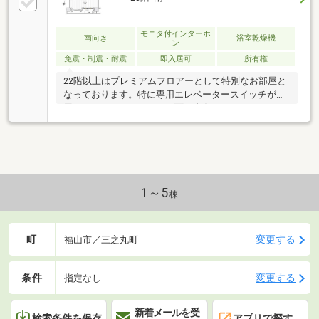
モニタ付インターホ
南向き
浴室乾燥機
ン
免震・制震・耐震
即入居可
所有権
22階以上はプレミアムフロアーとして特別なお部屋と
なっております。特に専用エレベータースイッチが採
用されておりセキュリティ面で安心です。
1～5
棟
町
変更する
福山市／三之丸町
条件
変更する
指定なし
新着メールを受
検索条件を保存
アプリで探す