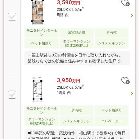
ない施設が揃い、天満屋福山店へも徒歩4分と利便性
3,590
万円
の高さが魅力です。室内は約17帖の広々としたLDKを
2
2SLDK 62.67m
中心に、収納も豊富で快適な住空間を実現します。バ
5階 西
ルコニーにはスロップシンクも備え、日常の使い勝手
にも配慮されています。さらに共用部にはラウンジス
ペースがあり、くつろぎや来客対応にも便利です。オ
モニタ付インターホ
浴室乾燥機
所有権
ン
ートロック付きで防犯面にも優れ、安心してお住まい
タワーマンション
いただけるおすすめの一邸となっています。
ペット相談可
システムキッチン
(階建20階以上)
・福山駅徒歩3分の利便性を日常に取り入れながら、
築浅ならではの設備と住みやすさも確保した住戸で
す。・様々なオプションを付けて快適にカスタムされ
た1室です・高層階の眺望重視というより、毎日の通
勤・買い物・暮らしやすさを大切にしたい方におすす
3,950
万円
めです。・62.67㎡の2LDK+Sで収納力もあり、共働き
2
2SLDK 62.67m
世帯やご夫婦2人暮らしにも使いやすい間取りです。♪
15階 西
入居前のご負担を少しでも減らせるよう、当社限定の
ご入居準備サポート（サービス）をご用意していま
す。詳しくは担当までご確認ください。
モニタ付インターホ
所有権
ペット相談可
ン
タワーマンション
システムキッチン
エレベーター
(階建20階以上)
■R3年築の駅近・築浅物件！福山駅まで徒歩4分で毎日
の通勤通学に便利！■オートロック・防犯カメラ・セ