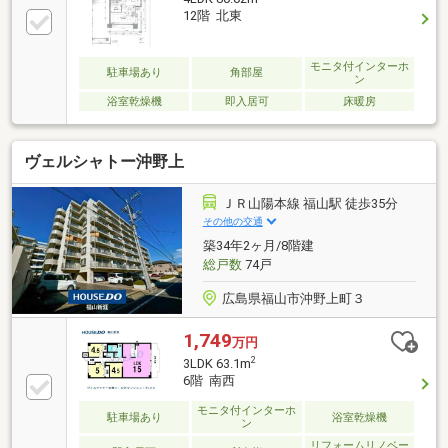
12階 北東
モニタ付インターホ
駐車場あり
角部屋
ン
浴室乾燥機
即入居可
床暖房
ヴェルシャトー沖野上
ＪＲ山陽本線 福山駅 徒歩35分
その他の交通
築34年2ヶ月/8階建
総戸数
74戸
広島県福山市沖野上町３
1,749
万円
2
3LDK 63.1m
6階 南西
モニタ付インターホ
駐車場あり
浴室乾燥機
ン
リフォームリノベー