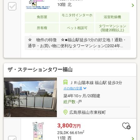
10階 北
モニタ付インターホ
角部屋
浴室乾燥機
ン
タワーマンション
所有権
ペット相談可
(階建20階以上)
☆ 物件の特徴 ☆■福山駅徒歩1分の好立地！通勤・
通学・お買い物に便利なタワーマンション□2024年
築・未入居住戸！新築同様の美しい室内で新生活スタ
ート■10階角部屋ならではの開放感。福山城が見える
眺望が毎日の暮らしを彩りを□約25帖超の広々LDK
ザ・ステーションタワー福山
で、ご家族やゲストとの時間もゆったり■全戸で唯一
のトイレ2ヶ所設計。生活動線にも配慮された希少な
住戸□上階はラウンジのため居住者がおらず、生活音
ＪＲ山陽本線 福山駅 徒歩3分
を気にせず快適に■シューズクローク・納戸・豊富な
その他の交通
収納スペース□食洗機・浴室乾燥機・宅配ボックス・
築4年10ヶ月/20階建
24時間ゴミ出しなど充実した設備仕様☆ 周辺施設
総戸数
-戸
☆福山駅：徒歩1分
広島県福山市東桜町
3,800
万円
2
2SLDK 66.61m
11階 西