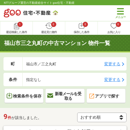
NTTグループ運営の不動産総合サイト goo住宅・不動産
1
0
0
0
最近検索した条件
最近見た物件
保存した条件
お気に入り
福山市三之丸町の中古マンション 物件一覧
町
変更する
福山市／三之丸町
条件
変更する
指定なし
新着メールを受
検索条件を保存
アプリで探す
取る
9
件
が該当しました。