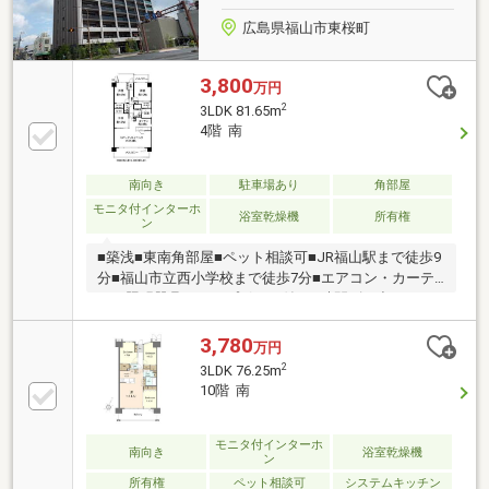
広島県福山市東桜町
3,800
万円
2
3LDK 81.65m
4階 南
南向き
駐車場あり
角部屋
モニタ付インターホ
浴室乾燥機
所有権
ン
■築浅■東南角部屋■ペット相談可■JR福山駅まで徒歩9
分■福山市立西小学校まで徒歩7分■エアコン・カーテ
ン・照明器具・カップボード付■24時間ゴミ出し可
3,780
万円
2
3LDK 76.25m
10階 南
モニタ付インターホ
南向き
浴室乾燥機
ン
所有権
ペット相談可
システムキッチン