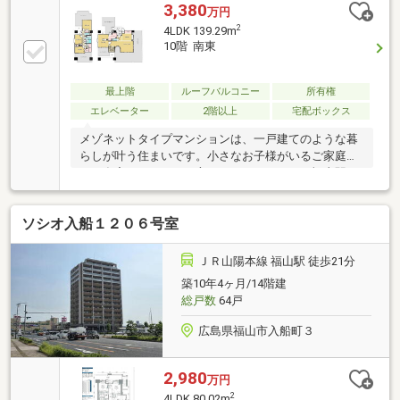
3,380
万円
2
4LDK 139.29m
10階 南東
最上階
ルーフバルコニー
所有権
エレベーター
2階以上
宅配ボックス
メゾネットタイプマンションは、一戸建てのような暮
らしが叶う住まいです。小さなお子様がいるご家庭
や、在宅ワークをする方にもおすすめです。福山駅ま
で徒歩約7分で通勤や通学も便利です。最上階のお部
屋で開放的でゆとりのある生活が送れそう。バルコニ
ソシオ入船１２０６号室
ーからは、福山の街並みが見渡せます。お陽さまの光
とさわやかな風をたっぷりとりこめ、室内がいつも明
るく、気持ちの良い朝を迎えられます。気持ちも明る
ＪＲ山陽本線 福山駅 徒歩21分
くなりそうですね。
築10年4ヶ月/14階建
総戸数
64戸
広島県福山市入船町３
2,980
万円
2
4LDK 80.02m