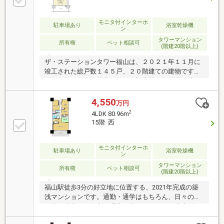
モニタ付インターホ
駐車場あり
浴室乾燥機
ン
タワーマンション
所有権
ペット相談可
(階建20階以上)
ザ・ステーションタワー福山は、２０２１年１１月に
竣工された総戸数１４５戸、２０階建ての建物です。
このマンションの魅力は、ＪＲ福山駅まで徒歩３分の
駅前タワーマンションというところで、デパート等商
業施設や市役所、郵便局など徒歩圏の立地です。この
4,550
万円
お部屋は１１階部分なので眺望良好です。
2
4LDK 80.96m
15階 西
モニタ付インターホ
駐車場あり
浴室乾燥機
ン
タワーマンション
所有権
ペット相談可
(階建20階以上)
福山駅徒歩3分の好立地に位置する、2021年完成の築
浅マンションです。通勤・通学はもちろん、日々の買
い物や外出にも便利な環境が整っています。徒歩5分
圏内にはコンビニやスーパー、役所など生活に欠かせ