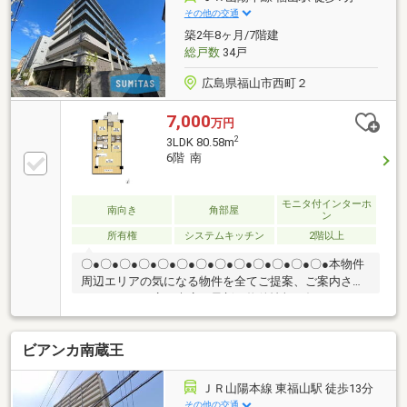
その他の交通
築2年8ヶ月/7階建
総戸数
34戸
広島県福山市西町２
7,000
万円
2
3LDK 80.58m
6階 南
モニタ付インターホ
南向き
角部屋
ン
所有権
システムキッチン
2階以上
〇●〇●〇●〇●〇●〇●〇●〇●〇●〇●〇●〇●〇●本物件
周辺エリアの気になる物件を全てご提案、ご案内させ
て頂きます！店頭来店で最新の物件情報を知りたい！
まとめて物件見学ができる見学ツアーは【その場確
定！ 見学予約する（無料）からご予約下さい】〇●
ビアンカ南蔵王
〇●〇●〇●〇●〇●〇●〇●〇●〇●〇●〇●〇●◇洗練を極
めた築浅の上質空間・2023年築の築浅分譲！6階南向
き角住戸 ・を基調としたモダン内装に、温かみある
ＪＲ山陽本線 東福山駅 徒歩13分
木目調の対面式キッチンが美しく調和 ・34平米超の
その他の交通