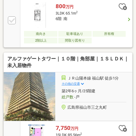
800
万円
2
3LDK 65.1m
6階 南
南向き
駐車場あり
所有権
2階以上
間取り図有り
アルファゲートタワー｜１０階｜角部屋｜１ＳＬＤＫ｜
未入居物件
ＪＲ山陽本線 福山駅 徒歩1分
その他の交通
築2年6ヶ月/25階建
総戸数
-戸
広島県福山市三之丸町
7,750
万円
2
1SLDK 85.56m