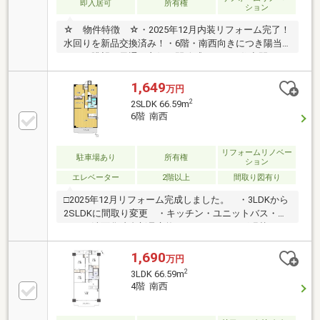
即入居可
所有権
ション
☆ 物件特徴 ☆・2025年12月内装リフォーム完了！
水回りを新品交換済み！・6階・南西向きにつき陽当
たり・眺望・風通し良好。開放感あふれる住空間です
♪・約15帖のLDKを中心とした3LDKで、ご家族でもゆ
とりある暮らしを実現！・全居室収納付きで、お部屋
1,649
万円
をすっきりと保ちながら快適に暮らせます・浴室乾燥
2
2SLDK 66.59m
機・浄水器・TVモニター付インターホンなど暮らしを
6階 南西
快適にする設備が充実しています。・敷地内駐車場1
台確保可能で新生活をスムーズに始められます♪☆
周辺環境 ☆・ローソン 沖野上店：徒歩4分・福山医
リフォームリノベー
駐車場あり
所有権
ション
療センター：徒歩9分・多治米小学校：徒歩12分・城
エレベーター
2階以上
間取り図有り
南中学校：徒歩17分
□2025年12月リフォーム完成しました。 ・3LDKから
2SLDKに間取り変更 ・キッチン・ユニットバス・ト
イレ・洗面化粧台新品交換 ・フローリング張替
え ・クロス張替え ・建具交換□66.59㎡の2SLDKマ
ンションです。□家族が集うLDKは南西向きで陽当り良
1,690
万円
好。17.7帖の広さがあります。□リビングに隣接したフ
2
3LDK 66.59m
リースペースは、書斎・収納・家事室等、ライフスタ
4階 南西
イルに合わせ、色々な使い方が可能です。□平面駐車
場１台使用可能です。(月額使用料5 000円)□内見ご希