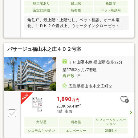
あるペットと一緒に暮らせる 全居室に収納を完備◇
駐車場あり
最上階
角部屋
安心の教育環境：城東中学校徒歩3分 お子様の通学
浴室乾燥機
所有権
ペット相談可
も安心
角住戸、最上階・上階なし、ペット相談、オール電
化、ＬＤＫ２０畳以上、ウォークインクローゼット、
スーパー 徒歩10分以内、システムキッチン、浴室乾燥
機、陽当り良好、全居室収納、総合病院 徒歩10分以
内、シャワー付洗面化粧台、対面式キッチン、セキュ
パサージュ福山木之庄４０２号室
リティ充実、自走式駐車場、２面以上バルコニー、東
南向き、南面バルコニー、平面駐車場、高速ネット対
応、温水洗浄便座、浴室に窓、全居室フローリング、
ＪＲ山陽本線 福山駅 徒歩22分
眺望良好、ＩＨクッキングヒーター、BS・CS・
築37年2ヶ月/7階建
CATV、小学校 徒歩10分以内、平坦地、エレベータ
総戸数
-戸
ー、宅配ボックス、駐輪場、食器洗乾燥機、バイク置
場
広島県福山市木之庄町２
1,890
万円
2
2LDK 59.41m
4階 南西
リフォームリノベー
角部屋
所有権
ション
システムキッチン
エレベーター
2階以上