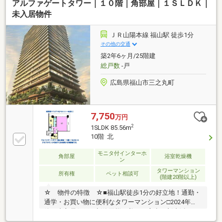
アルファゲートタワー｜１０階｜角部屋｜１ＳＬＤＫ｜
未入居物件
ＪＲ山陽本線 福山駅 徒歩1分
その他の交通
築2年6ヶ月/25階建
総戸数
-戸
広島県福山市三之丸町
7,750
万円
2
1SLDK 85.56m
10階 北
モニタ付インターホ
角部屋
浴室乾燥機
ン
タワーマンション
所有権
ペット相談可
(階建20階以上)
☆ 物件の特徴 ☆■福山駅徒歩1分の好立地！通勤・
通学・お買い物に便利なタワーマンション□2024年
築・未入居住戸！新築同様の美しい室内で新生活スタ
ート■10階角部屋ならではの開放感。福山城が見える