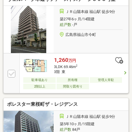
ＪＲ山陽本線 福山駅 徒歩9分
築27年6ヶ月/14階建
総戸数
-戸
広島県福山市今町
1,260
万円
2
3LDK 69.46m
3階 東
駐車場あり
所有権
管理人常駐
2階以上
間取り図有り
ポレスター東桜町ザ・レジデンス
ＪＲ山陽本線 福山駅 徒歩9分
築5年10ヶ月/15階建
総戸数
84戸