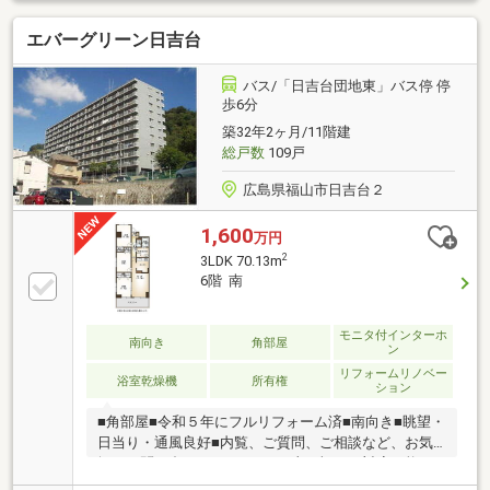
エバーグリーン日吉台
バス/「日吉台団地東」バス停 停
歩6分
築32年2ヶ月/11階建
総戸数
109戸
広島県福山市日吉台２
1,600
万円
2
3LDK 70.13m
6階 南
モニタ付インターホ
南向き
角部屋
ン
リフォームリノベー
浴室乾燥機
所有権
ション
■角部屋■令和５年にフルリフォーム済■南向き■眺望・
日当り・通風良好■内覧、ご質問、ご相談など、お気
軽にお問い合わせください！■土日祝日も対応可能で
す！