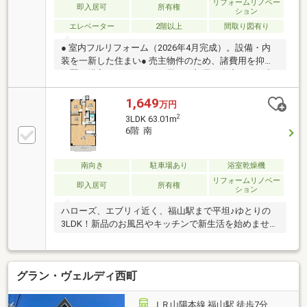
望の際には、お気軽にお問合せください。
リフォームリノベー
即入居可
所有権
ション
エレベーター
2階以上
間取り図有り
● 室内フルリフォーム（2026年4月完成）。設備・内
装を一新した住まい● 売主物件のため、諸費用を抑え
て賢く購入いただけます● 子ども部屋や在宅ワーク空
間も確保しやすい、使い勝手の良い3LDK● セブンイレ
ブン福山沖野上2丁目店まで266m。深夜の買い物も安
1,649
万円
心● エブリイ緑町店（748m）など、徒歩10分圏内に多
2
3LDK 63.01m
彩な商業施設が充実● 福山医療センター（623m）をは
6階 南
じめ病院が身近に揃う「病院通り」エリア● 鉄筋コン
クリート造8階建。あなぶきハウジングサービスによ
る日勤管理で安心です● 現在空家のため、リフォーム
南向き
駐車場あり
浴室乾燥機
完了後スムーズにお引渡しが可能です
リフォームリノベー
即入居可
所有権
ション
ハローズ、エブリィ近く、福山駅まで平坦♪ゆとりの
3LDK！新品のお風呂やキッチンで新生活を始めません
か？
グラン・ヴェルディ西町
ＪＲ山陽本線 福山駅 徒歩7分