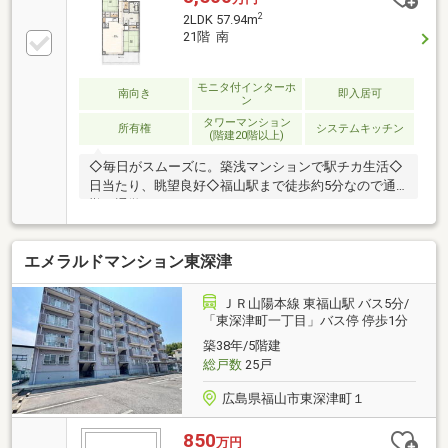
2
2LDK 57.94m
21階 南
モニタ付インターホ
南向き
即入居可
ン
タワーマンション
所有権
システムキッチン
(階建20階以上)
◇毎日がスムーズに。築浅マンションで駅チカ生活◇
日当たり、眺望良好◇福山駅まで徒歩約5分なので通
勤・通学がラクラクです
エメラルドマンション東深津
ＪＲ山陽本線 東福山駅 バス5分/
「東深津町一丁目」バス停 停歩1分
築38年/5階建
総戸数
25戸
広島県福山市東深津町１
850
万円