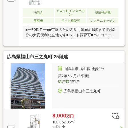
モニタ付インターホ
南向き
浴室乾燥機
ン
所有権
ペット相談可
システムキッチン
■━POINT ━■■空室のため内見可能■福山駅まで徒歩2
分の大変便利な立地です■ペット飼育可■バルコニー南
向きです【不動産売却・査定のご相談を大募集！】相
場に応じた売却価格の査定はもちろん、お客さまのご
要望やお悩みをお聞かせいただくことにより、よりよ
広島県福山市三之丸町 25階建
い売却方法をご提案いたします。ご自宅の資産価値を
査定されたい方、住宅ローンのご相談など、売却にま
つわる様々なお悩みにお応えいたします。お気軽にご
山陽本線 福山駅 徒歩1分
相談ください。
築2年6ヶ月/25階建
総戸数
191戸
広島県福山市三之丸町
8,000
万円
2
1LDK 62.06m
23階 南