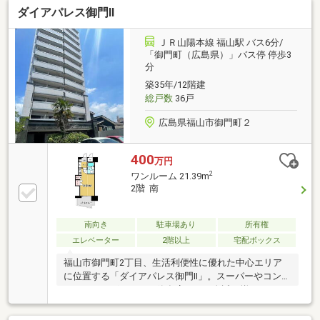
ダイアパレス御門Ⅱ
庭付き◇内装クロス、CFシート張替、コンロ新調、洗
面台新調、トイレ新調
ＪＲ山陽本線 福山駅 バス6分/
「御門町（広島県）」バス停 停歩3
分
築35年/12階建
総戸数
36戸
広島県福山市御門町２
400
万円
2
ワンルーム 21.39m
2階 南
南向き
駐車場あり
所有権
エレベーター
2階以上
宅配ボックス
福山市御門町2丁目、生活利便性に優れた中心エリア
に位置する「ダイアパレス御門Ⅱ」。スーパーやコンビ
ニ、ドラッグストア、飲食店などが身近に揃い、日々
の暮らしを快適にサポートします。ハウスクリーニン
グ済みのため、大きなリフォームを行わずそのままご