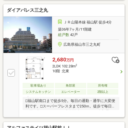
眺望が毎日の暮らしを彩りを□約25帖超の広々LDK
ダイアパレス三之丸
で、ご家族やゲストとの時間もゆったり■全戸で唯一
のトイレ2ヶ所設計。生活動線にも配慮された希少な
住戸□上階はラウンジのため居住者がおらず、生活音
ＪＲ山陽本線 福山駅 徒歩4分
を気にせず快適に■シューズクローク・納戸・豊富な
築36年7ヶ月/11階建
収納スペース□食洗機・浴室乾燥機・宅配ボックス・
総戸数
42戸
24時間ゴミ出しなど充実した設備仕様☆ 周辺施設
☆福山駅：徒歩1分
広島県福山市三之丸町
2,680
万円
2
2LDK 102.28m
10階 北東
駐車場あり
角部屋
所有権
システムキッチン
エレベーター
2階以上
□福山駅南口まで徒歩5分。毎日の通勤・通学に大変便
利です。□スーパーフレスタまで250ｍ。徒歩で毎日の
お買い物ができます。□専有面積102.28㎡の角部屋2Ｌ
ＤＫマンションです。是非現地でゆとりある空間をご
体感ください。□ＬＤｋは22.4帖の広々空間。家族が集
アルファステイツ福山駅前ＩＩ
まる憩いの場です。□北側洋室も13帖の広さがあり、