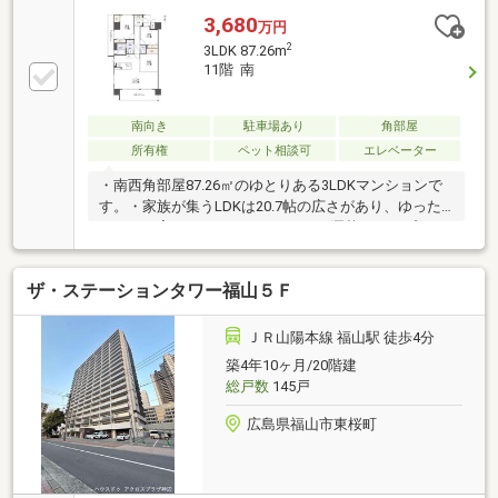
です。・床暖房のあるリビングは、寒い冬でも暖かい
3,680
万円
空間を与えてくれます。・お洒落なオープンキッチン
2
3LDK 87.26m
はIHクッキングヒーターでお手入れ簡単。食器洗乾燥
11階 南
機が毎日の家事の負担を軽減します。・キッチン横の
洗面所は家事動線が短く、使いやすい間取りです。・
ペット飼育可。大切でかわいいペットと一緒に暮らせ
南向き
駐車場あり
角部屋
ます。・内見ご希望の際には、お気軽にお問合せくだ
所有権
ペット相談可
エレベーター
さい。
・南西角部屋87.26㎡のゆとりある3LDKマンションで
す。・家族が集うLDKは20.7帖の広さがあり、ゆった
りとした寛ぎのスペースです。・お洒落なオープンキ
ッチンスペースには窓があり、換気に大変便利で
す。・浴室には毎日の疲れを癒すミストサウナ付きの
ザ・ステーションタワー福山５Ｆ
浴室暖房乾燥があります。・福山駅まで徒歩4分の立
地は、毎日の通勤・通学に大変便利です。・毎日のお
買物は、フレスタアイネス店まで徒歩１分です。・ペ
ＪＲ山陽本線 福山駅 徒歩4分
ット飼育可。大切でかわいいペットと一緒に暮らせま
築4年10ヶ月/20階建
す。・内見ご希望の際には、お気軽にお問合せくださ
総戸数
145戸
い。
広島県福山市東桜町