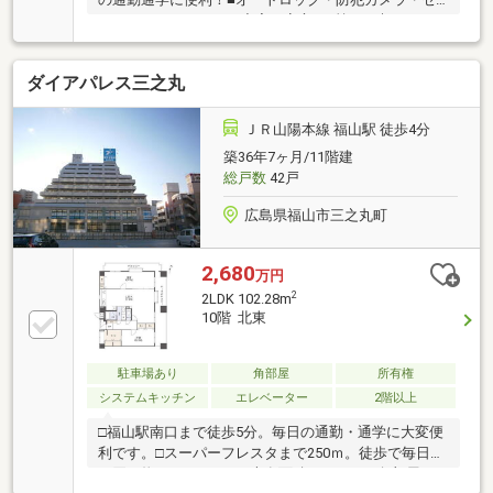
コムなどセキュリティ充実で安心！■忙しい朝でもス
ムーズに利用できるエレベーター2基搭載！1基は引越
しの時に安心の広さです！■不在時でも荷物を受け取
ダイアパレス三之丸
れる宅配ボックスあり！■ペット飼育可能！■2LDK+家
族全員の荷物を収納できるファミリークローク！■暮
らしに広がりが生まれるワイドバルコニー！
ＪＲ山陽本線 福山駅 徒歩4分
築36年7ヶ月/11階建
総戸数
42戸
広島県福山市三之丸町
2,680
万円
2
2LDK 102.28m
10階 北東
駐車場あり
角部屋
所有権
システムキッチン
エレベーター
2階以上
□福山駅南口まで徒歩5分。毎日の通勤・通学に大変便
利です。□スーパーフレスタまで250ｍ。徒歩で毎日の
お買い物ができます。□専有面積102.28㎡の角部屋2Ｌ