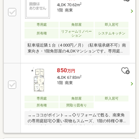
2
4LDK 70.62m
1階 南東
専用庭
角部屋
即入居可
リフォームリノベー
所有権
システムキッチン
ション
駐車場近隣１台（4 000円／月）（駐車場承継不可）南
東向き・1階角部屋の4LDKマンションです。専用庭付
きでガーデニングやお子様の遊び場として活用可能。
各居室や廊下収納など収納スペースを確保しており、
住空間をすっきり保てます。スーパー・コンビニ・ド
850
万円
ラッグストアなど生活利便施設が徒歩圏内に揃い、子
2
4LDK 67.83m
育て世帯にもおすすめの住環境。現況空室のため、お
1階 南東
気軽にご内覧いただけます。
専用庭
角部屋
即入居可
所有権
間取り図有り
→→ココがポイント→→◇リフォームで甦る、南東角
の専用庭邸宅◇重い荷物もスムーズ、1階の特権◇車
持ちも安心、月4千円の駐車場◇散歩気分で買い物
へ、徒歩7分の快適さ(フレスタ蔵王店)◇公園近接、子
どもも嬉しい住まい◇手入れしやすいサイズ感、専用