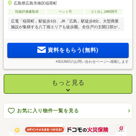
広島県広島市南区稲荷町
性能評価書取得
ペット可
ゴミ出し24時間可
広電「稲荷町」駅徒歩3分、JR「広島」駅徒歩8分。大型商業
施設が集積する八丁堀エリアも徒歩圏。全住戸の主開口部が
京橋川向き。水辺の安らぎを感じるプランニングを採用。京
橋川河岸徒歩1分（約20m）の都心×リバーサイド。「リバー
プレミアレジデンス広島」始動。
資料をもらう(無料)
※SUUMOのお問い合わせページへ移動します
もっと見る
お気に入り物件一覧を見る