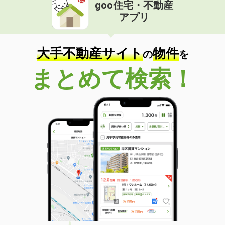
goo住宅・不動産
アプリ
大手不動産サイト
物件
の
を
まとめて検索！