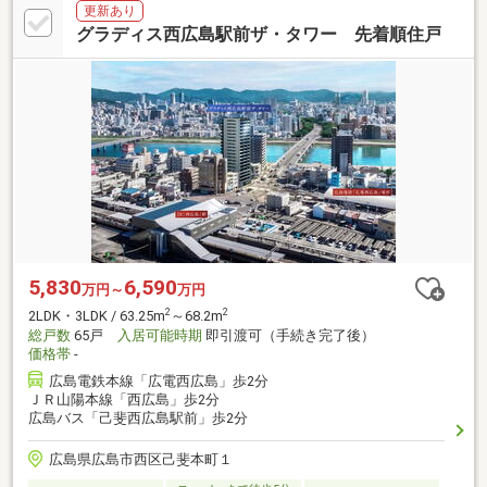
更新あり
グラディス西広島駅前ザ・タワー 先着順住戸
5,830
6,590
万円～
万円
2
2
2LDK・3LDK / 63.25m
～68.2m
総戸数
65戸
入居可能時期
即引渡可（手続き完了後）
価格帯
-
広島電鉄本線「広電西広島」歩2分
ＪＲ山陽本線「西広島」歩2分
広島バス「己斐西広島駅前」歩2分
広島県広島市西区己斐本町１