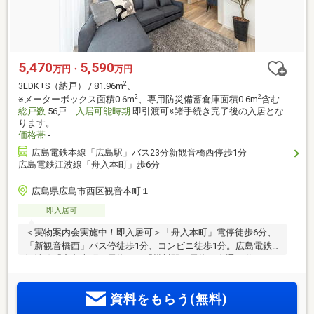
5,470
5,590
万円・
万円
2
3LDK+S（納戸） / 81.96m
、
2
2
※メーターボックス面積0.6m
、専用防災備蓄倉庫面積0.6m
含む
総戸数
56戸
入居可能時期
即引渡可※諸手続き完了後の入居とな
ります。
価格帯
-
広島電鉄本線「広島駅」バス23分新観音橋西停歩1分
広島電鉄江波線「舟入本町」歩6分
広島県広島市西区観音本町１
即入居可
＜実物案内会実施中！即入居可＞「舟入本町」電停徒歩6分、
「新観音橋西」バス停徒歩1分、コンビニ徒歩1分。広島電鉄
江波線「舟入本町」電停から「横川駅」電停へ直通15分。西
区観音本町一丁目、都心の躍動と響き合いながら住宅街のゆ
とりと旋律を重ねる舞台。
資料をもらう(無料)