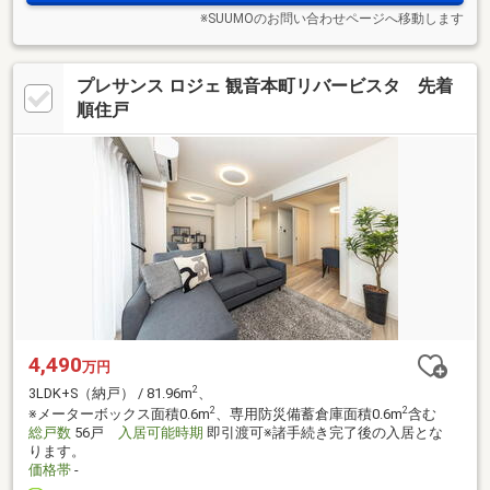
※SUUMOのお問い合わせページへ移動します
プレサンス ロジェ 観音本町リバービスタ 先着
順住戸
4,490
万円
2
3LDK+S（納戸） / 81.96m
、
2
2
※メーターボックス面積0.6m
、専用防災備蓄倉庫面積0.6m
含む
総戸数
56戸
入居可能時期
即引渡可※諸手続き完了後の入居とな
ります。
価格帯
-