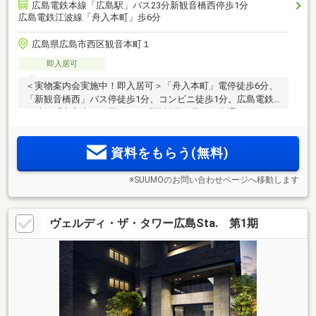
広島電鉄本線「広島駅」バス23分新観音橋西停歩1分
広島電鉄江波線「舟入本町」歩6分
広島県広島市西区観音本町１
即入居可
＜実物案内会実施中！即入居可＞「舟入本町」電停徒歩6分、
「新観音橋西」バス停徒歩1分、コンビニ徒歩1分。広島電鉄
江波線「舟入本町」電停から「横川駅」電停へ直通15分。西
区観音本町一丁目、都心の躍動と響き合いながら住宅街のゆ
とりと旋律を重ねる舞台。
資料をもらう(無料)
※SUUMOのお問い合わせページへ移動します
ヴェルディ・ザ・タワー広島Sta. 第1期