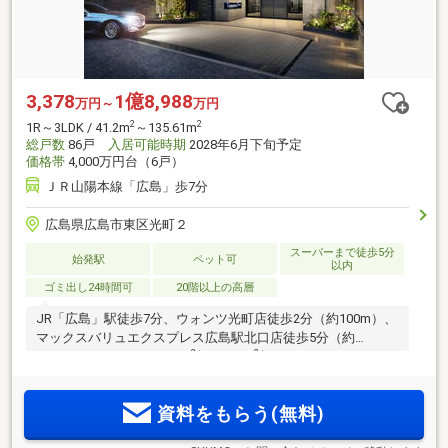
3,378
1億8,988
万円～
万円
2
2
1R～3LDK / 41.2m
～135.61m
総戸数
86戸
入居可能時期
2028年6月下旬予定
価格帯
4,000万円台（6戸）
ＪＲ山陽本線「広島」歩7分
広島県広島市東区光町２
スーパーまで徒歩5分
始発駅
ペット可
以内
ゴミ出し24時間可
20階以上の高層
JR「広島」駅徒歩7分、ウォンツ光町店徒歩2分（約100m）、
マックスバリュエクスプレス広島駅北口店徒歩5分（約
2
2
350m）。1R～3LDK、41m
超～144m
超。シングルからファ
ミリーまでライフスタイルに応じた多彩なプランバリエーシ
ョン。高層20階建て全86邸のタワーレジデンス誕生。
資料をもらう(無料)