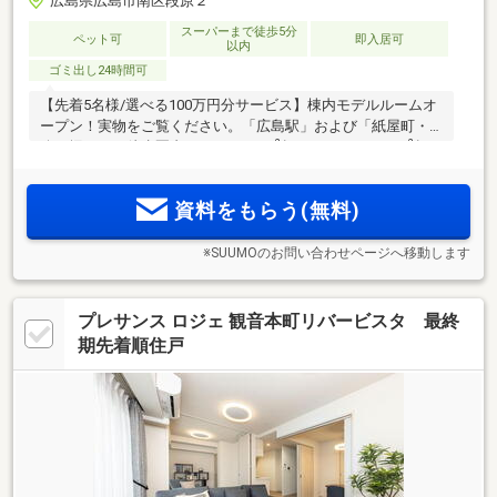
広島県広島市南区段原２
スーパーまで徒歩5分
ペット可
即入居可
以内
ゴミ出し24時間可
【先着5名様/選べる100万円分サービス】棟内モデルルームオ
ープン！実物をご覧ください。「広島駅」および「紙屋町・
2
2
八丁堀」まで徒歩圏内。1LDK（45m
超）～4LDK（154m
超）
の全9タイプ。段原メインストリート沿いに床暖房・ウルトラ
ファインバブルなどを備えるデザインレジデンスが誕生
資料をもらう(無料)
※SUUMOのお問い合わせページへ移動します
プレサンス ロジェ 観音本町リバービスタ 最終
期先着順住戸