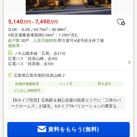
5,140
7,490
万円～
万円
2
2
2LDK・3LDK / 60.75m
～82.88m
、
2
2
※防災備蓄倉庫面積0.36m
・1.35m
含む
総戸数
50戸
入居可能時期
即引渡可※諸手続き終了後
価格帯
-
ＪＲ山陽本線「広島」歩21分
広電バス「段原山崎」歩4分
広電バス「段原南」歩5分
広島県広島市南区段原山崎２
性能評価書取得
ペット可
即入居可
ゴミ出し24時間可
【Bタイプ完売】広島駅＆都心近接の段原エリアに「三井のパ
ークホームズ」が誕生。6タイプ19バリエーションの豊富なプ
ランセレクト。利便と憩いが共存する段原エリアで静穏な第
二種住居地域に曲線美が際立つ美しい邸宅を提案。
資料をもらう(無料)