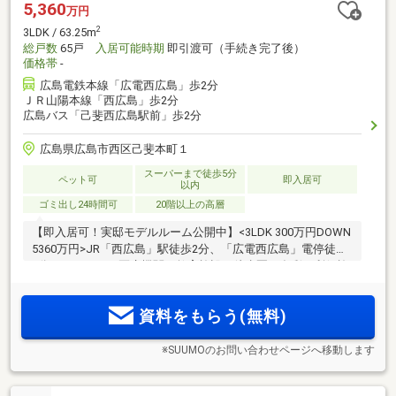
5,360
万円
2
3LDK / 63.25m
総戸数
65戸
入居可能時期
即引渡可（手続き完了後）
価格帯
-
広島電鉄本線「広電西広島」歩2分
ＪＲ山陽本線「西広島」歩2分
広島バス「己斐西広島駅前」歩2分
広島県広島市西区己斐本町１
スーパーまで徒歩5分
ペット可
即入居可
以内
ゴミ出し24時間可
20階以上の高層
【即入居可！実邸モデルルーム公開中】<3LDK 300万円DOWN
5360万円>JR「西広島」駅徒歩2分、「広電西広島」電停徒歩
2分。スーパーや医療機関、教育施設が徒歩圏。多彩な利便施
設が揃う暮らしやすい好環境。「サイエンスウォーターシス
テム」を標準装備。充実の設備仕様や多目的ルームなどの共
資料をもらう(無料)
用施設が魅力の高層20階建て
※SUUMOのお問い合わせページへ移動します