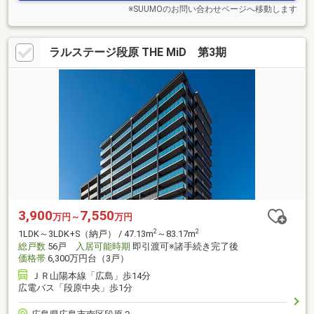
※SUUMOのお問い合わせページへ移動します
ラルステージ段原 THE MiD 第3期
3,900
7,550
万円～
万円
2
2
1LDK～3LDK+S（納戸） / 47.13m
～83.17m
総戸数
56戸
入居可能時期
即引渡可※諸手続き完了後
価格帯
6,300万円台（3戸）
ＪＲ山陽本線「広島」歩14分
広電バス「段原中央」歩1分