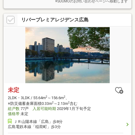
※SUUMOのお問い合わせページへ移動します
リバープレミアレジデンス広島
未定
2
2
2LDK・3LDK / 55.64m
～156.6m
、
2
2
※防災備蓄倉庫面積0.33m
～2.13m
含む
総戸数
77戸
入居可能時期
2029年1月下旬予定
価格帯
未定
ＪＲ山陽本線「広島」歩8分
広島電鉄本線「稲荷町」歩3分