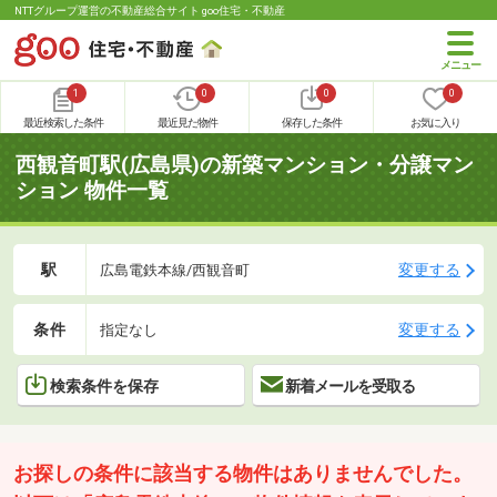
NTTグループ運営の不動産総合サイト goo住宅・不動産
1
0
0
0
最近検索した条件
最近見た物件
保存した条件
お気に入り
西観音町駅(広島県)の新築マンション・分譲マン
ション 物件一覧
駅
変更する
広島電鉄本線/西観音町
条件
変更する
指定なし
検索条件を保存
新着メールを受取る
お探しの条件に該当する物件はありませんでした。