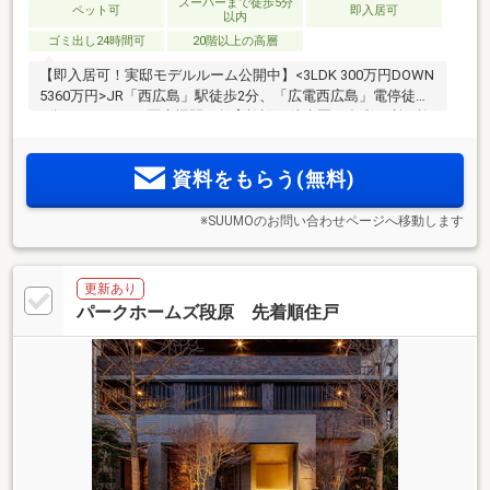
スーパーまで徒歩5分
ペット可
即入居可
以内
ゴミ出し24時間可
20階以上の高層
【即入居可！実邸モデルルーム公開中】<3LDK 300万円DOWN
5360万円>JR「西広島」駅徒歩2分、「広電西広島」電停徒歩
2分。スーパーや医療機関、教育施設が徒歩圏。多彩な利便施
設が揃う暮らしやすい好環境。「サイエンスウォーターシス
テム」を標準装備。充実の設備仕様や多目的ルームなどの共
資料をもらう(無料)
用施設が魅力の高層20階建て
※SUUMOのお問い合わせページへ移動します
更新あり
パークホームズ段原 先着順住戸