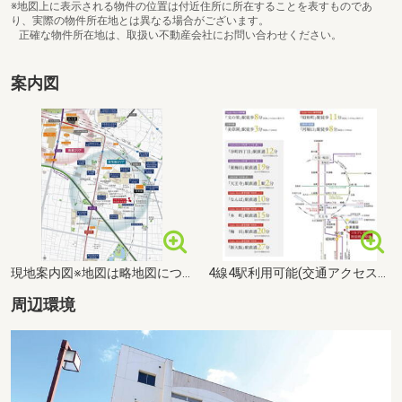
※地図上に表示される物件の位置は付近住所に所在することを表すものであ
り、実際の物件所在地とは異なる場合がございます。
正確な物件所在地は、取扱い不動産会社にお問い合わせください。
案内図
現地案内図※地図は略地図につき省略されている道路・施設等があります。周辺施設のすべてを表示してはおりません。
4線4駅利用可能(交通アクセス図)※掲載の電車所要時間は、通勤時(7時台～8時台)、日中平常時(9時台～15時台)の各時間帯での最速(2本以上)の所要時間です。所要時間は2025年11月現在のもので、以降鉄道会社によって変更される場合があります(JR線はおでかけネット、Osaka Metro・近鉄線は公式サイト調べ)。
周辺環境