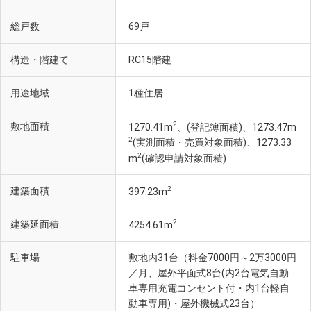
総戸数
69戸
構造・階建て
RC15階建
用途地域
1種住居
2
敷地面積
1270.41m
、(登記簿面積)、1273.47m
2
(実測面積・売買対象面積)、1273.33
2
m
(確認申請対象面積)
2
建築面積
397.23m
2
建築延面積
4254.61m
駐車場
敷地内31台（料金7000円～2万3000円
／月、屋外平面式8台(内2台電気自動
車専用充電コンセント付・内1台軽自
動車専用)・屋外機械式23台）