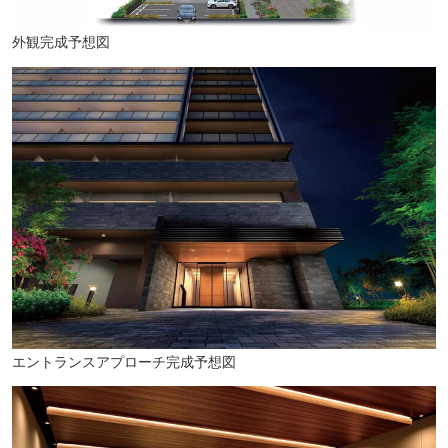
ベジフルgardenあちーぶ(徒歩3分・約200m)
外観完成予想図
エントランスアプローチ完成予想図
スーパーサンコー美章園店(徒歩4分・約280m)