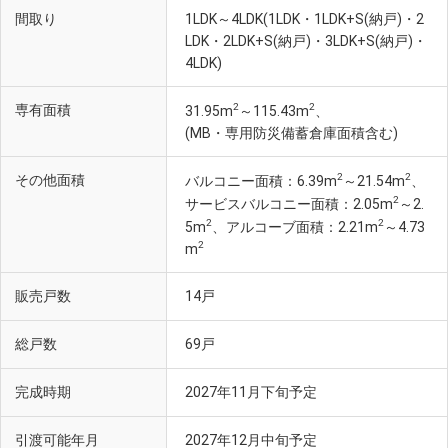
間取り
1LDK～4LDK(1LDK・1LDK+S(納戸)・2
LDK・2LDK+S(納戸)・3LDK+S(納戸)・
4LDK)
2
2
専有面積
31.95m
～115.43m
、
(MB・専用防災備蓄倉庫面積含む)
2
2
その他面積
バルコニー面積：6.39m
～21.54m
、
2
サービスバルコニー面積：2.05m
～2.
2
2
5m
、アルコーブ面積：2.21m
～4.73
2
m
販売戸数
14戸
総戸数
69戸
完成時期
2027年11月下旬予定
引渡可能年月
2027年12月中旬予定