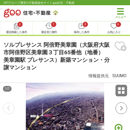
NTTグループ運営の不動産総合サイト goo住宅・不動産
0
1
0
0
最近検索した条件
最近見た物件
保存した条件
お気に入り
ソルプレサンス 阿倍野美章園（大阪府大阪
市阿倍野区美章園３丁目65番他（地番）
美章園駅 プレサンス）新築マンション・分
譲マンション
情報提供元
SUUMO
1
/
7