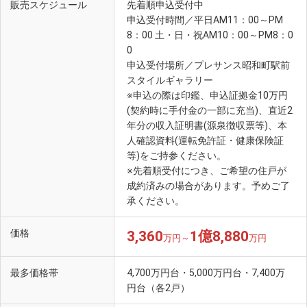
販売スケジュール
先着順申込受付中
申込受付時間／平日AM11：00～PM
8：00 土・日・祝AM10：00～PM8：0
0
申込受付場所／プレサンス昭和町駅前
スタイルギャラリー
※申込の際は印鑑、申込証拠金10万円
(契約時に手付金の一部に充当)、直近2
年分の収入証明書(源泉徴収票等)、本
人確認資料(運転免許証・健康保険証
等)をご持参ください。
※先着順受付につき、ご希望の住戸が
成約済みの場合があります。予めご了
承ください。
価格
3,360
1億8,880
万円～
万円
最多価格帯
4,700万円台・5,000万円台・7,400万
円台（各2戸）