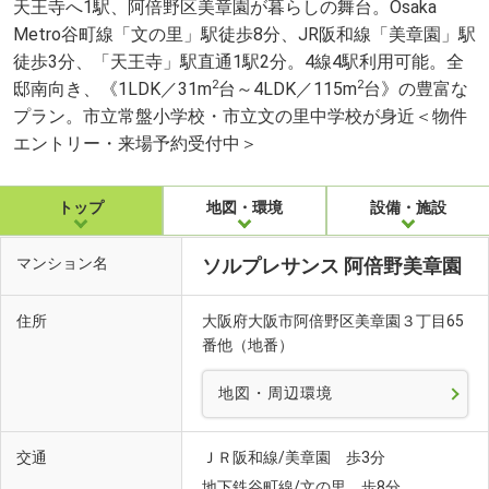
天王寺へ1駅、阿倍野区美章園が暮らしの舞台。Osaka
Metro谷町線「文の里」駅徒歩8分、JR阪和線「美章園」駅
徒歩3分、「天王寺」駅直通1駅2分。4線4駅利用可能。全
2
2
邸南向き、《1LDK／31m
台～4LDK／115m
台》の豊富な
プラン。市立常盤小学校・市立文の里中学校が身近＜物件
エントリー・来場予約受付中＞
トップ
地図・環境
設備・施設
マンション名
ソルプレサンス 阿倍野美章園
住所
大阪府大阪市阿倍野区美章園３丁目65
番他（地番）
地図・周辺環境
交通
ＪＲ阪和線/美章園 歩3分
地下鉄谷町線/文の里 歩8分