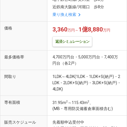
近鉄南大阪線/河堀口 歩8分
乗り換え検索
価格
3,360
1億8,880
万円～
万円
返済シミュレーション
最多価格帯
4,700万円台・5,000万円台・7,400万
円台（各2戸）
間取り
1LDK～4LDK(1LDK・1LDK+S(納戸)・2
LDK・2LDK+S(納戸)・3LDK+S(納戸)・
4LDK)
2
2
専有面積
31.95m
～115.43m
、
(MB・専用防災備蓄倉庫面積含む)
販売スケジュール
先着順申込受付中