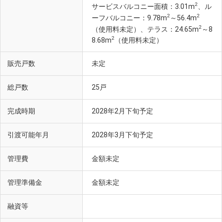
2
サービスバルコニー面積：3.01m
、ル
2
2
ーフバルコニー：9.78m
～56.4m
2
（使用料未定）、テラス：24.65m
～8
2
8.68m
（使用料未定）
販売戸数
未定
総戸数
25戸
完成時期
2028年2月下旬予定
引渡可能年月
2028年3月下旬予定
管理費
金額未定
管理準備金
金額未定
融資等