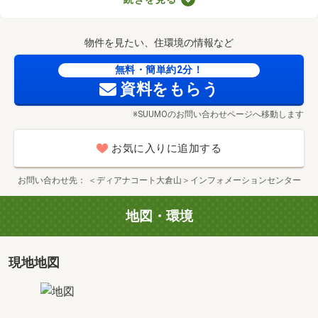
専有面積
2
80.15m
価格
価格未定
物件を見たい、住環境の情報など
無料・簡単約2分！
タイプ
B
資料をもらう
間取り
3LDK+2WIC+SIC
専有面積
2
70.27m
※SUUMOのお問い合わせページへ移動します
価格
価格未定
お気に入りに追加する
お問い合わせ先
＜ディアナコート大倉山＞インフォメーションセンター
タイプ
H
間取り
3LDK+WIC
地図・環境
専有面積
2
66.09m
価格
価格未定
現地地図
タイプ
Kr
間取り
3LDK+WIC+SIC