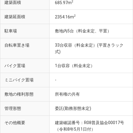
2
建築面積
685.97m
2
建築延面積
2354.16m
駐車場
敷地内5台（料金未定、平置）
自転車置き場
33台収容（料金未定）(平置きラック
式)
バイク置場
1台収容（料金未定）
ミニバイク置場
-
敷地の権利形態
所有権の共有
管理形態
委託(勤務形態未定)
その他概要
建築確認番号：R08普及協会00017号
（令和8年5月1日付）