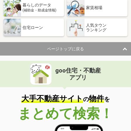
暮らしのデータ
家賃相場
(補助金・助成金情報)
人気タウン
住宅ローン
ランキング
ページトップに戻る
goo住宅・不動産
アプリ
大手不動産サイト
物件
の
を
まとめて検索！