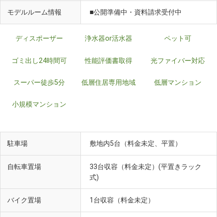
モデルルーム情報
■公開準備中・資料請求受付中
ディスポーザー
浄水器or活水器
ペット可
ゴミ出し24時間可
性能評価書取得
光ファイバー対応
スーパー徒歩5分
低層住居専用地域
低層マンション
小規模マンション
駐車場
敷地内5台（料金未定、平置）
自転車置場
33台収容（料金未定）(平置きラック
式)
バイク置場
1台収容（料金未定）