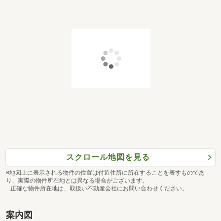
専有面積
2
75.41m
価格
価格未定
タイプ
Lr1
間取り
3LDK+WIC
専有面積
2
85.27m
価格
価格未定
スクロール地図を見る
※地図上に表示される物件の位置は付近住所に所在することを表すものであ
り、実際の物件所在地とは異なる場合がございます。
正確な物件所在地は、取扱い不動産会社にお問い合わせください。
案内図