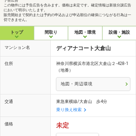
予告広告
この物件には予告広告を含みます。価格は未定です。確定情報は新規分譲広告
において明示いたします。
販売開始まで契約または予約の申込および申込順位の確保につながる行為は一
切できません。
トップ
間取り
地図・環境
設備・施設
マンション名
ディアナコート大倉山
住所
神奈川県横浜市港北区大倉山２-428-1
（地番）
地図・周辺環境
交通
東急東横線/大倉山 歩4分
乗り換え検索
価格
未定