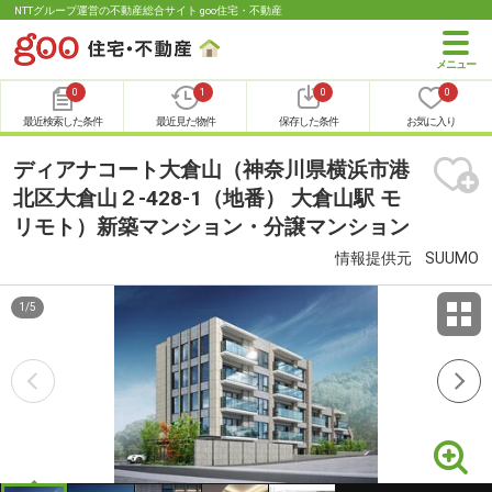
NTTグループ運営の不動産総合サイト goo住宅・不動産
0
1
0
0
最近検索した条件
最近見た物件
保存した条件
お気に入り
ディアナコート大倉山（神奈川県横浜市港
北区大倉山２-428-1（地番） 大倉山駅 モ
リモト）新築マンション・分譲マンション
情報提供元
SUUMO
1
/
5