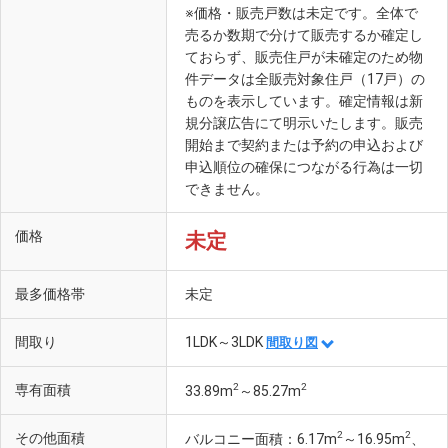
※価格・販売戸数は未定です。全体で
売るか数期で分けて販売するか確定し
ておらず、販売住戸が未確定のため物
件データは全販売対象住戸（17戸）の
ものを表示しています。確定情報は新
規分譲広告にて明示いたします。販売
開始まで契約または予約の申込および
申込順位の確保につながる行為は一切
できません。
価格
未定
最多価格帯
未定
間取り
1LDK～3LDK
間取り図
2
2
専有面積
33.89m
～85.27m
2
2
その他面積
バルコニー面積：6.17m
～16.95m
、