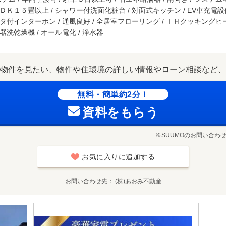
ＬＤＫ１５畳以上 / シャワー付洗面化粧台 / 対面式キッチン / EV車充電設備
モニタ付インターホン / 通風良好 / 全居室フローリング / ＩＨクッキングヒ
食器洗乾燥機 / オール電化 / 浄水器
物件を見たい、物件や住環境の詳しい情報やローン相談など、
無料・簡単約2分！
資料をもらう
※SUUMOのお問い合わ
お気に入りに追加する
お問い合わせ先
(株)あおみ不動産