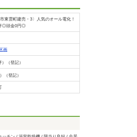
知市東雲町建売・3〉人気のオール電化！
評◎頭金0円◎
区画
9坪）（登記）
4坪）（登記）
町
ッチン / 浴室乾燥機 / 陽当り良好 / 全居