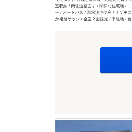
室収納 / 南側道路面す / 閑静な住宅地 / 
ー / オートバス / 温水洗浄便座 / ＴＶ
か複層サッシ / 全室２面採光 / 平坦地 / 