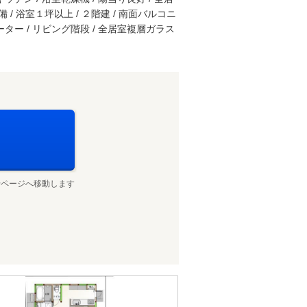
 / 浴室１坪以上 / ２階建 / 南面バルコニ
ーター / リビング階段 / 全居室複層ガラス
せページへ移動します