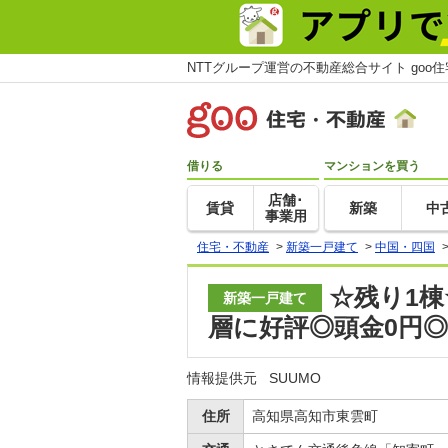
NTTグループ運営の不動産総合サイト goo
借りる
マンションを買う
店舗･
賃貸
新築
中
事業用
住宅・不動産
>
新築一戸建て
>
中国・四国
☆残り1
新築一戸建て
層に好評◎頭金0円◎
情報提供元
SUUMO
住所
高知県高知市東雲町