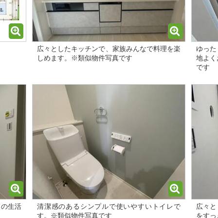
広々としたキッチンで、家族みんなで料理を楽
ゆった
しめます。※類似物件写真です
地よく
です
日の生活
清潔感のあるシンプルで使いやすいトイレで
広々と
す。※類似物件写真です
をすっ