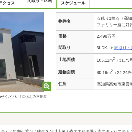
間取り・区画
アクセス
スケジュール
☆残り1棟☆〈高
物件名
ファミリー層に好
価格
2,498万円
間取り
3LDK
間取り・
2
土地面積
105.11m
（31.7
2
建物面積
80.16m
（24.2
住所
高知県高知市東雲
わせください！◎あおみ不動産
 / 年内引渡可 / 駐車３台以上可 / 省エネ給湯器 / 南向き / システムキ