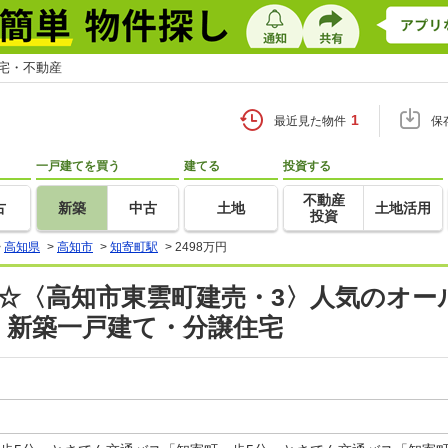
住宅・不動産
1
最近見た物件
保
一戸建てを買う
建てる
投資する
不動産
古
新築
中古
土地
土地活用
投資
>
高知県
>
高知市
>
知寄町駅
>
2498万円
棟☆〈高知市東雲町建売・3〉人気のオー
 新築一戸建て・分譲住宅