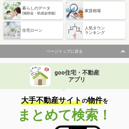
暮らしのデータ
家賃相場
(補助金・助成金情報)
人気タウン
住宅ローン
ランキング
ページトップに戻る
goo住宅・不動産
アプリ
大手不動産サイト
物件
の
を
まとめて検索！