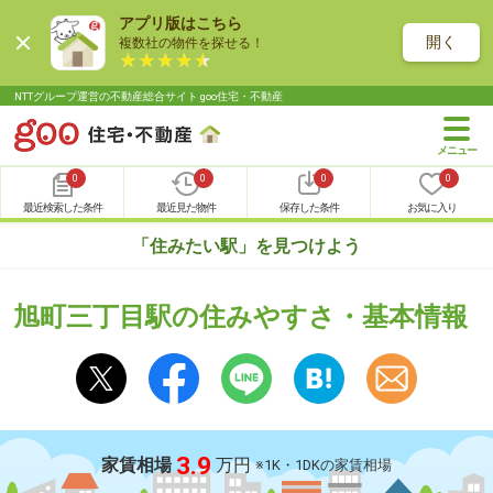
アプリ版はこちら
開く
複数社の物件を探せる！
NTTグループ運営の不動産総合サイト goo住宅・不動産
0
0
0
0
最近検索した条件
最近見た物件
保存した条件
お気に入り
「住みたい駅」を見つけよう
旭町三丁目駅の住みやすさ・基本情報
3.9
家賃相場
万円
※1K・1DKの家賃相場