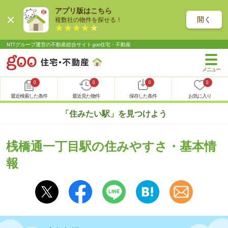
アプリ版はこちら
開く
複数社の物件を探せる！
NTTグループ運営の不動産総合サイト goo住宅・不動産
0
0
0
0
最近検索した条件
最近見た物件
保存した条件
お気に入り
「住みたい駅」を見つけよう
桟橋通一丁目駅の住みやすさ・基本情
報