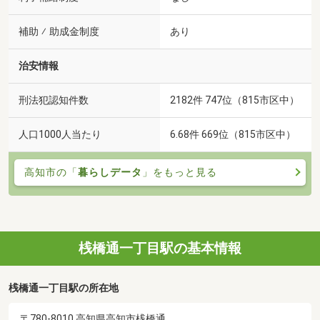
補助 ⁄ 助成金制度
あり
治安情報
刑法犯認知件数
2182件 747位（815市区中）
人口1000人当たり
6.68件 669位（815市区中）
高知市の「
暮らしデータ
」をもっと見る
桟橋通一丁目駅の基本情報
桟橋通一丁目駅の所在地
〒780-8010 高知県高知市桟橋通