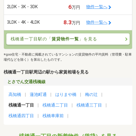
6
2LDK・3K・3DK
物件一覧へ
万円
8.3
3LDK・4K・4LDK
物件一覧へ
万円
桟橋通一丁目駅の「
賃貸物件一覧
」を見る
※goo住宅・不動産に掲載されているマンションの賃貸物件の平均賃料（管理費・駐車
場代などを除く）を算出したものです。
桟橋通一丁目駅周辺の駅から家賃相場を見る
とさでん交通桟橋線
高知橋
蓮池町通
はりまや橋
梅の辻
桟橋通一丁目
桟橋通二丁目
桟橋通三丁目
桟橋通四丁目
桟橋車庫前