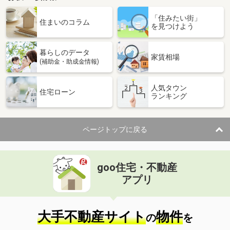
「住みたい街」
住まいのコラム
を見つけよう
暮らしのデータ
家賃相場
(補助金・助成金情報)
人気タウン
住宅ローン
ランキング
ページトップに戻る
goo住宅・不動産
アプリ
大手不動産サイト
物件
の
を