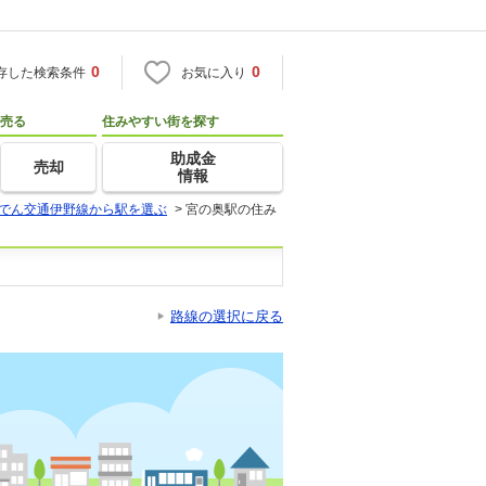
0
0
存した検索条件
お気に入り
売る
住みやすい街を探す
助成金
売却
情報
でん交通伊野線から駅を選ぶ
>
宮の奥駅の住み
路線の選択に戻る