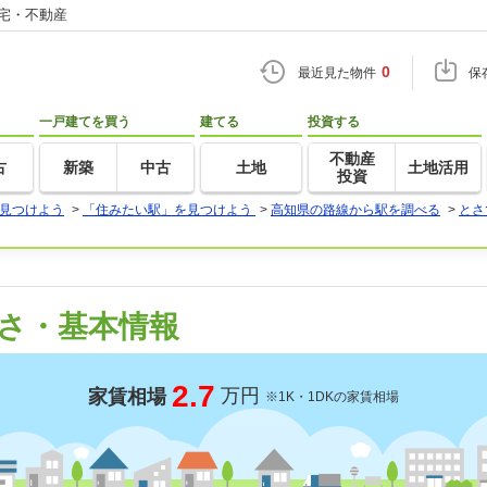
住宅・不動産
0
最近見た物件
保
一戸建てを買う
建てる
投資する
不動産
古
新築
中古
土地
土地活用
投資
見つけよう
>
「住みたい駅」を見つけよう
>
高知県の路線から駅を調べる
>
とさ
さ・基本情報
2.7
万円
家賃相場
※1K・1DKの家賃相場