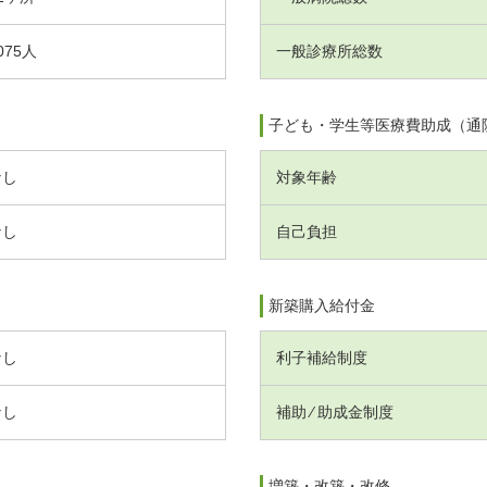
075人
一般診療所総数
子ども・学生等医療費助成（通
なし
対象年齢
なし
自己負担
新築購入給付金
なし
利子補給制度
なし
補助 ⁄ 助成金制度
増築・改築・改修