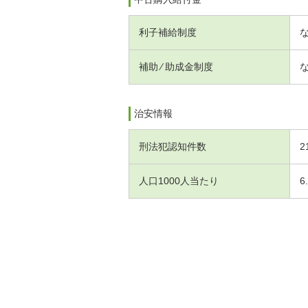
利子補給制度
補助 ⁄ 助成金制度
治安情報
刑法犯認知件数
2
人口1000人当たり
6