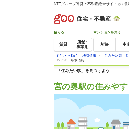
NTTグループ運営の不動産総合サイト goo
借りる
マンションを買う
店舗･
賃貸
新築
中
事業用
住宅・不動産
>
地域情報
>
「住みたい街」を
やすさ・基本情報
「住みたい駅」を見つけよう
宮の奥駅の住みやす