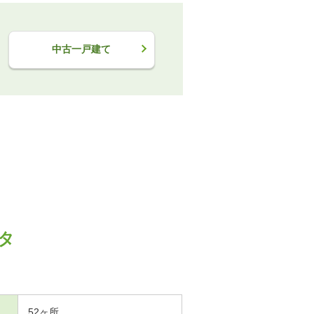
中古一戸建て
タ
52ヶ所