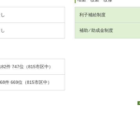
なし
利子補給制度
なし
補助 ⁄ 助成金制度
182件 747位（815市区中）
.68件 669位（815市区中）