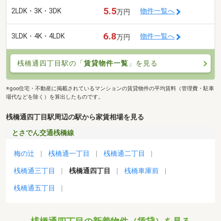
5.5
2LDK・3K・3DK
物件一覧へ
万円
6.8
3LDK・4K・4LDK
物件一覧へ
万円
桟橋通四丁目駅の「
賃貸物件一覧
」を見る
※goo住宅・不動産に掲載されているマンションの賃貸物件の平均賃料（管理費・駐車
場代などを除く）を算出したものです。
桟橋通四丁目駅周辺の駅から家賃相場を見る
とさでん交通桟橋線
梅の辻
桟橋通一丁目
桟橋通二丁目
桟橋通三丁目
桟橋通四丁目
桟橋車庫前
桟橋通五丁目