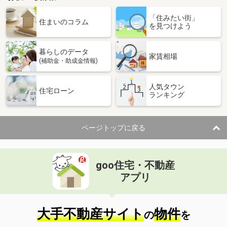
「住みたい街」
住まいのコラム
を見つけよう
暮らしのデータ
家賃相場
(補助金・助成金情報)
人気タウン
住宅ローン
ランキング
ページトップに戻る
goo住宅・不動産
アプリ
大手不動産サイト
物件
の
を