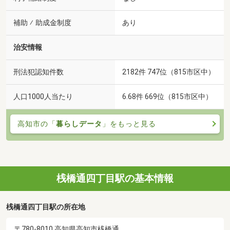
補助 ⁄ 助成金制度
あり
治安情報
刑法犯認知件数
2182件 747位（815市区中）
人口1000人当たり
6.68件 669位（815市区中）
高知市の「
暮らしデータ
」をもっと見る
桟橋通四丁目駅の基本情報
桟橋通四丁目駅の所在地
〒780-8010 高知県高知市桟橋通