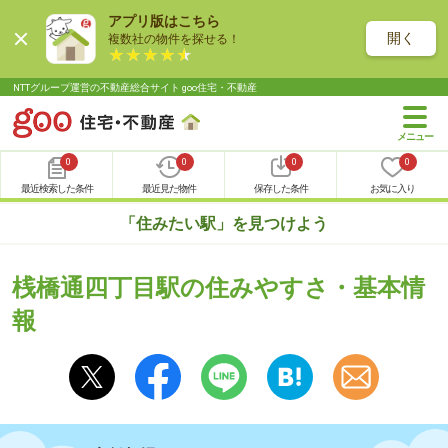
アプリ版はこちら
開く
複数社の物件を探せる！
NTTグループ運営の不動産総合サイト goo住宅・不動産
0
0
0
0
最近検索した条件
最近見た物件
保存した条件
お気に入り
「住みたい駅」を見つけよう
桟橋通四丁目駅の住みやすさ・基本情
報