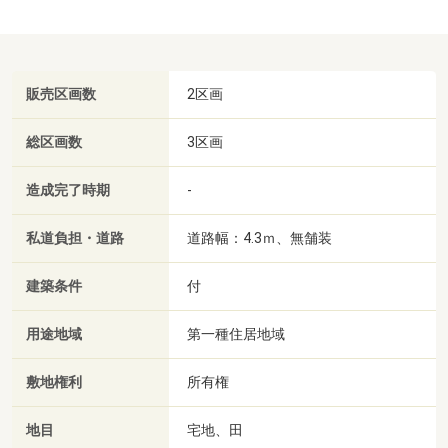
販売区画数
2区画
総区画数
3区画
造成完了時期
-
私道負担・道路
道路幅：4.3ｍ、無舗装
建築条件
付
用途地域
第一種住居地域
敷地権利
所有権
地目
宅地、田