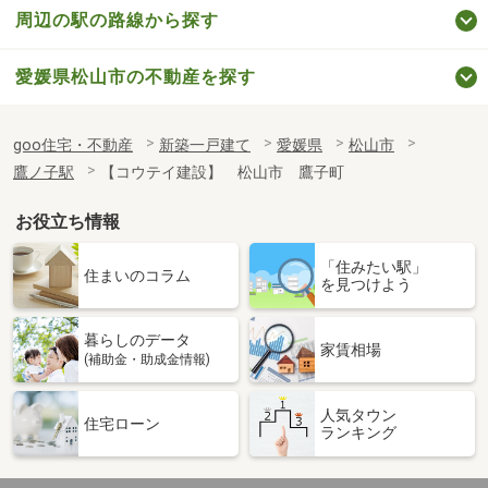
周辺の駅の路線から探す
愛媛県松山市の不動産を探す
goo住宅・不動産
新築一戸建て
愛媛県
松山市
鷹ノ子駅
【コウテイ建設】 松山市 鷹子町
お役立ち情報
「住みたい駅」
住まいのコラム
を見つけよう
暮らしのデータ
家賃相場
(補助金・助成金情報)
人気タウン
住宅ローン
ランキング