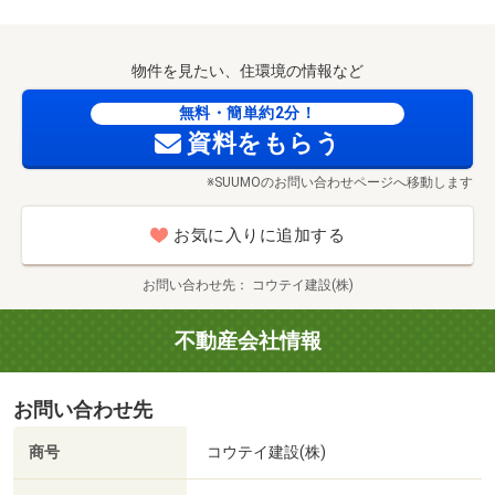
たします！
他の分譲地や最新モデルハウスもご覧いただけます。
毎日10：00～17：00現地見学会開催中！なんでもご相談く
物件を見たい、住環境の情報など
ださい。
最新のモデルハウスの見学もできます！※事前予約が必要
無料・簡単約2分！
資料をもらう
になります
セブンイレブン松山鷹ノ子店まで425m 徒歩圏内にコンビニがあると便利です。
※SUUMOのお問い合わせページへ移動します
お気に入りに追加する
お問い合わせ先
コウテイ建設(株)
不動産会社情報
お問い合わせ先
商号
コウテイ建設(株)