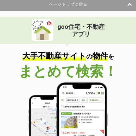
ページトップに戻る
goo住宅・不動産
アプリ
大手不動産サイト
物件
の
を
まとめて検索！