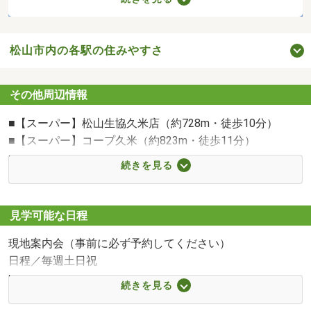
松山市内の各駅の住みやすさ
その他周辺情報
■【スーパー】松山生協久米店（約728m・徒歩10分）
■【スーパー】コープ久米（約823m・徒歩11分）
■【コンビニ】セブンイレブン松山鷹ノ子店（約425m・徒
コープ久米まで823m 宅配サービスのあるスーパー。あらゆる面から生活をサポートしてくれるサービスが充実しています。
続きを見る
歩6分）
■【ドラッグストア】くすりのレデイ鷹子店（約817m・徒
歩11分）
見学可能な日程
■【中学校】松山市立久米中学校（約2181m・徒歩28分）
現地案内会（事前に必ず予約してください）
■【小学校】松山市立久米小学校（約899m・徒歩12分）
日程／毎週土日祝
■【郵便局】松山久米郵便局（約963m・徒歩13分）
時間／10:00～17:00
続きを見る
現地案内はもちろん、周辺環境や特徴まですべてご紹介い