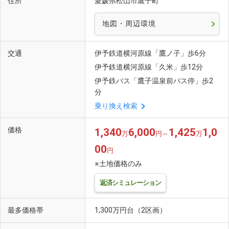
住所
愛媛県松山市鷹子町
地図・周辺環境
交通
伊予鉄道横河原線「鷹ノ子」歩6分
伊予鉄道横河原線「久米」歩12分
伊予鉄バス「鷹子温泉前バス停」歩2
分
乗り換え検索
価格
1,340
6,000
1,425
1,0
万
円～
万
00
円
※土地価格のみ
返済シミュレーション
最多価格帯
1,300万円台（2区画）