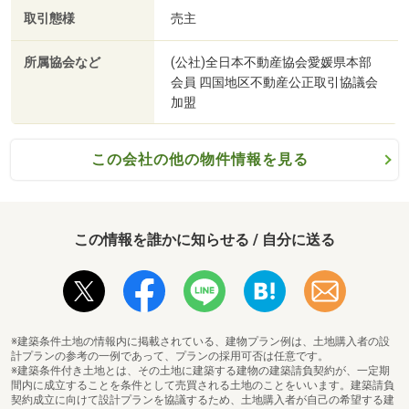
取引態様
売主
所属協会など
(公社)全日本不動産協会愛媛県本部
会員 四国地区不動産公正取引協議会
加盟
この会社の他の物件情報を見る
この情報を誰かに知らせる / 自分に送る
松山市立久米小学校まで899m 「自ら学び、心豊かで、たくましく生きる 久米っ子の育成」 を教育目標に掲げ、子どもたちが安心して学校生活を送れるように力を入れている学校です。
※建築条件土地の情報内に掲載されている、建物プラン例は、土地購入者の設
計プランの参考の一例であって、プランの採用可否は任意です。
※建築条件付き土地とは、その土地に建築する建物の建築請負契約が、一定期
間内に成立することを条件として売買される土地のことをいいます。建築請負
契約成立に向けて設計プランを協議するため、土地購入者が自己の希望する建