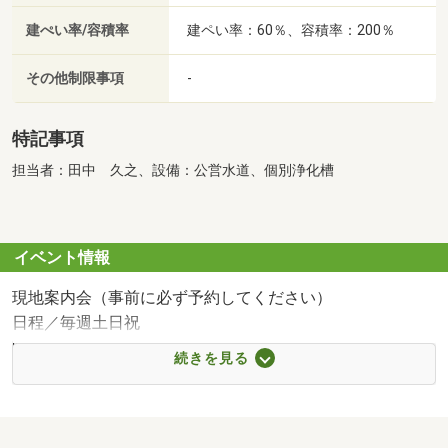
建ぺい率/容積率
建ペい率：60％、容積率：200％
その他制限事項
-
特記事項
担当者：田中 久之、設備：公営水道、個別浄化槽
イベント情報
現地案内会（事前に必ず予約してください）
日程／毎週土日祝
時間／10:00～17:00
続きを見る
現地案内はもちろん、周辺環境や特徴まですべてご紹介い
たします！
他の分譲地や最新モデルハウスもご覧いただけます。
毎日10：00～17：00現地見学会開催中！なんでもご相談く