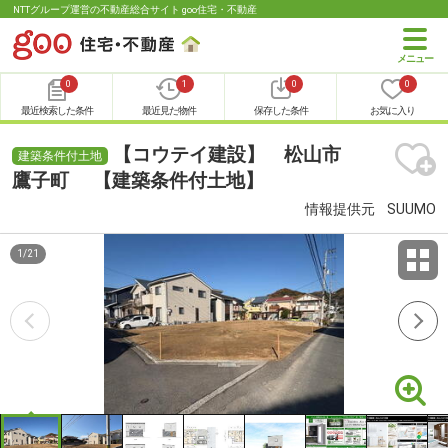
NTTグループ運営の不動産総合サイト goo住宅・不動産
0
1
0
0
最近検索した条件
最近見た物件
保存した条件
お気に入り
【コウテイ建設】 松山市
建築条件付土地
鷹子町 【建築条件付土地】
情報提供元
SUUMO
1
/
21