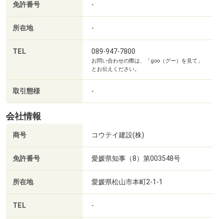
免許番号
-
くすりのレデイ鷹子店まで817m 調剤薬局も併設している店舗です。日用品やベビー用品も充実しています。
所在地
-
TEL
089-947-7800
お問い合わせの際は、「goo（グー）を見て」
とお伝えください。
取引態様
-
会社情報
商号
コウテイ建設(株)
免許番号
愛媛県知事（8）第003548号
所在地
愛媛県松山市本町2-1-1
松山市立久米中学校まで2181m 松山市の久米地区に位置する公立中学校です。松山市内でも有数の大規模校（マンモス校）として知られています。
TEL
-