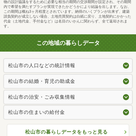
物の設計協議をするために必要な相当の期間の交渉期間が設定され、その期間
内で希望を満たすプランが実現できたかどうかにより結論を出します。なお、
この期間は概ね3ヶ月程度とされています。納得のいくプランが出来ず、建築
請負契約が成立しない場合、土地売買契約は白紙に戻り、土地契約にかかった
代金（土地代金、手付金など）は名目のいかんに関わらず、全て返却されま
す。
この地域の暮らしデータ
松山久米郵便局まで963m 6台分の駐車スペースがあります。
松山市の人口などの統計情報
松山市の結婚・育児の助成金
松山市の治安・ごみ収集情報
松山市の住まいの給付金
松山市の暮らしデータをもっと見る