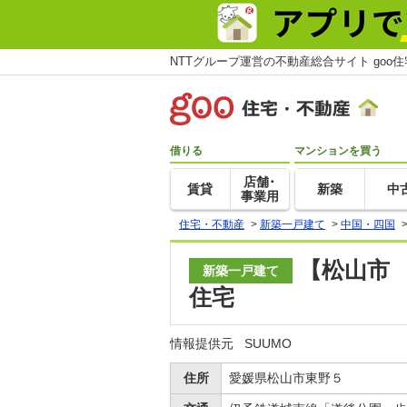
NTTグループ運営の不動産総合サイト goo
借りる
マンションを買う
店舗･
賃貸
新築
中
事業用
住宅・不動産
>
新築一戸建て
>
中国・四国
【松山市
新築一戸建て
住宅
情報提供元
SUUMO
住所
愛媛県松山市東野５