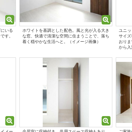
グにいる
ホワイトを基調とした配色。風と光が入る大き
ユニッ
ンです。
な窓、快適で清潔な空間に住まうことで、落ち
サイズ
着く穏やかな生活へと。（イメージ画像）
おりま
から入
（イメー
全居室に収納付き、共用スペース収納もあり、
ご家族