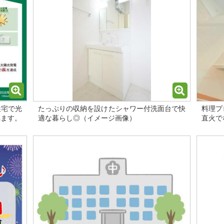
住宅で光
たっぷりの収納を設けたシャワー付洗面台で快
料理プ
れます。
適な暮らし◎（イメージ画像）
直火で