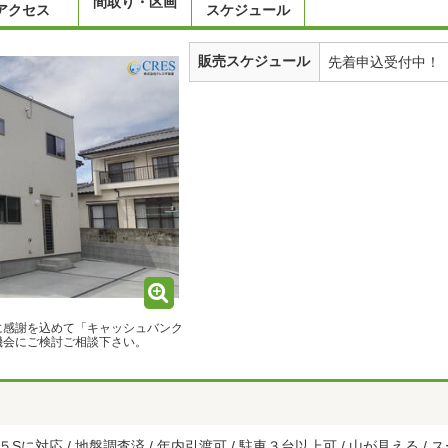
間取り・区画
アクセス
スケジュール
販売スケジュール
先着申込受付中！
に感謝を込めて「キャッシュバンク
機会にご検討ご相談下さい。
に対応 / 地盤調査済 / 年内引渡可 / 駐車３台以上可 / 山が見える / ス