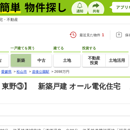
住宅・不動産
1
最近見た物件
保
一戸建てを買う
建てる
投資する
不動産
古
新築
中古
土地
土地活用
投資
>
愛媛県
>
松山市
>
道後公園駅
>
2698万円
 東野③】 新築戸建 オール電化住宅