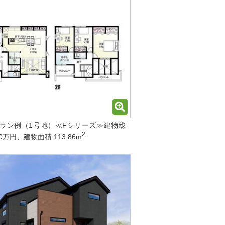
ラン例（1号地）≪Fシリーズ≫建物総
2
00万円、建物面積:113.86m