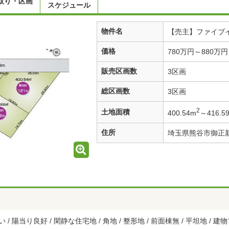
取り・区画
スケジュール
物件名
【売主】ファイブ
価格
780万円～880
販売区画数
3区画
総区画数
3区画
2
土地面積
400.54m
～416.5
住所
埼玉県熊谷市御正
 / 陽当り良好 / 閑静な住宅地 / 角地 / 整形地 / 前面棟無 / 平坦地 /