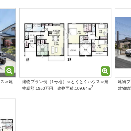
ウス≫建
建物プラン例（1号地）≪とくとくハウス≫建
建物プ
2
物総額:1950万円、建物面積:109.64m
建物総額