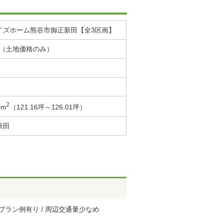
イズホーム熊谷市御正新田【全3区画】
万円（土地価格のみ）
2
9m
（121.16坪～126.01坪）
新田
 建物プラン例有り / 周辺交通量少なめ