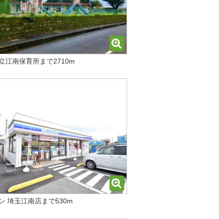
立江南保育所まで2710m
ン 埼玉江南店まで530m