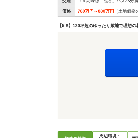
交通
ＪＲ高崎線「熊谷」バス23分農
価格
780万円～880万円
（土地価格
【5IS】120坪超のゆったり敷地で理想
周辺環境・