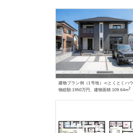
建物プラン例（1号地）≪とくとくハ
2
物総額:1950万円、建物面積:109.64m