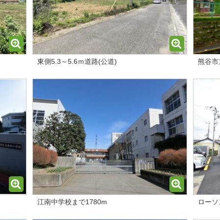
東側5.3～5.6ｍ道路(公道)
熊谷市
江南中学校まで1780m
ローソ