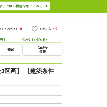
0
0
存した検索条件
お気に入り
売る
住みやすい街を探す
助成金
売却
情報
3区画】 【建築条件