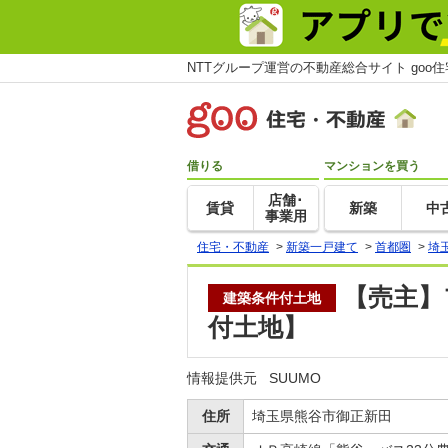
NTTグループ運営の不動産総合サイト goo
借りる
マンションを買う
店舗･
賃貸
新築
中
事業用
住宅・不動産
>
新築一戸建て
>
首都圏
>
埼
【売主】
建築条件付土地
付土地】
情報提供元
SUUMO
住所
埼玉県熊谷市御正新田