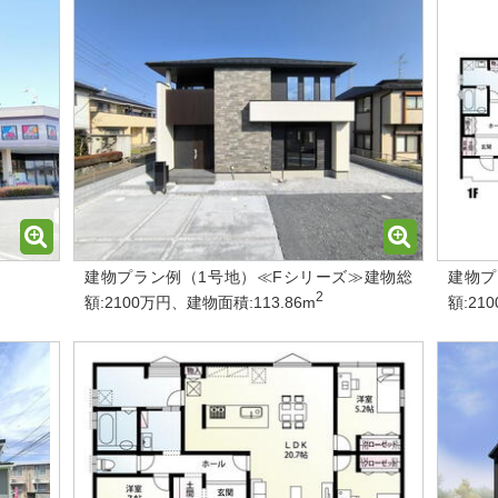
建物プラン例（1号地）≪Fシリーズ≫建物総
建物プ
2
額:2100万円、建物面積:113.86m
額:21