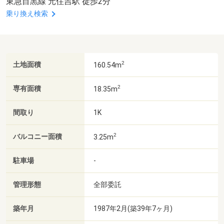
東急目黒線 元住吉駅 徒歩2分
乗り換え検索
2
土地面積
160.54m
2
専有面積
18.35m
間取り
1K
2
バルコニー面積
3.25m
駐車場
-
管理形態
全部委託
築年月
1987年2月(築39年7ヶ月)