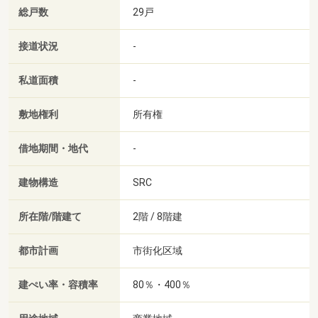
総戸数
29戸
接道状況
-
私道面積
-
敷地権利
所有権
借地期間・地代
-
建物構造
SRC
所在階/階建て
2階 / 8階建
都市計画
市街化区域
建ぺい率・容積率
80％・400％