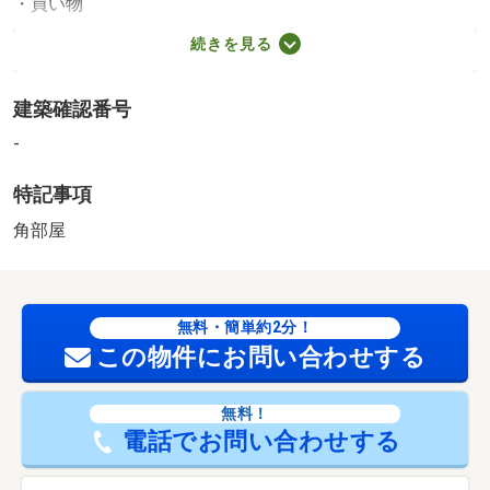
・買い物
スーパー（350m）、コンビニ（160m）
続きを見る
月額５０，０００円で賃貸中 表面利回り６．１２％宅配
ボックス有２０１９年３月大規模修繕工事実施済み 【設
建築確認番号
備・特記事項備考】専用バス・専用トイレ・コンロ１口
-
特記事項
角部屋
無料・簡単約2分！
この物件にお問い合わせする
無料！
電話でお問い合わせする