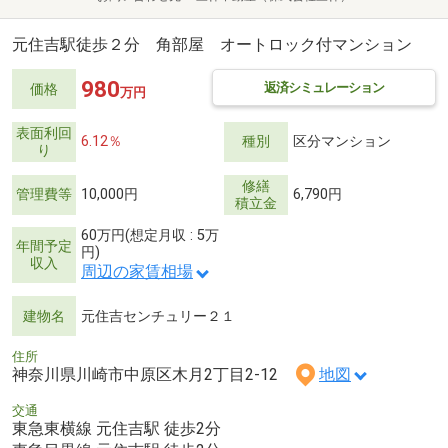
元住吉駅徒歩２分 角部屋 オートロック付マンション
980
返済シミュレーション
価格
万円
表面利回
6.12％
種別
区分マンション
り
修繕
管理費等
10,000円
6,790円
積立金
60万円(想定月収 : 5万
年間予定
円)
収入
周辺の家賃相場
建物名
元住吉センチュリー２１
住所
神奈川県川崎市中原区木月2丁目2-12
地図
交通
東急東横線 元住吉駅 徒歩2分