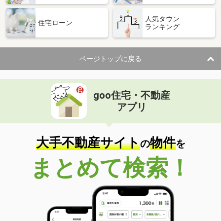
人気タウン
住宅ローン
ランキング
ページトップに戻る
goo住宅・不動産
アプリ
大手不動産サイト
物件
の
を
まとめて検索！