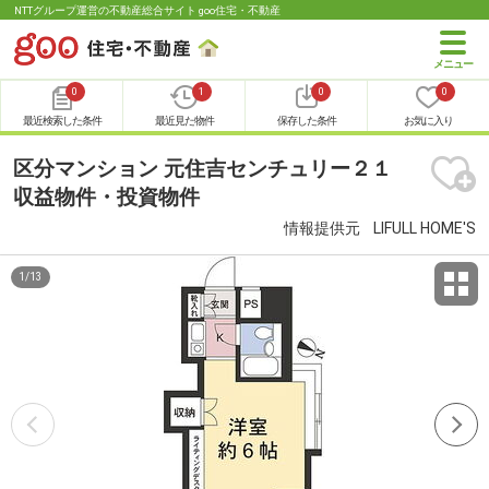
NTTグループ運営の不動産総合サイト goo住宅・不動産
0
1
0
0
最近検索した条件
最近見た物件
保存した条件
お気に入り
区分マンション 元住吉センチュリー２１
収益物件・投資物件
情報提供元
LIFULL HOME'S
1
/
13