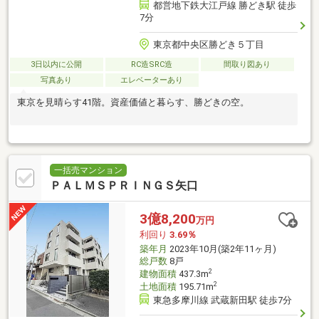
都営地下鉄大江戸線 勝どき駅 徒歩
7分
東京都中央区勝どき５丁目
3日以内に公開
RC造SRC造
間取り図あり
写真あり
エレベーターあり
東京を見晴らす41階。資産価値と暮らす、勝どきの空。
一括売マンション
ＰＡＬＭＳＰＲＩＮＧＳ矢口
3億8,200
万円
利回り
3.69％
築年月
2023年10月(築2年11ヶ月)
総戸数
8戸
2
建物面積
437.3m
2
土地面積
195.71m
東急多摩川線 武蔵新田駅 徒歩7分