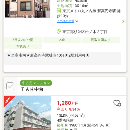
建物面積
140.53m
2
土地面積
130.16m
東京メトロ丸ノ内線 新高円寺駅 徒
歩10分
その他の交通
東京都杉並区松ノ木３丁目
3日以内に公開
木造
間取り図あり
写真あり
★全室南向★新高円寺駅徒歩10分★2駅利用可★
中古売マンション
ＴＡＫ中台
1,280
万円
利回り
8.34％
2
1SLDK (44.53m
)
4階/8階建
築年月
1980年1月(築46年8ヶ月)