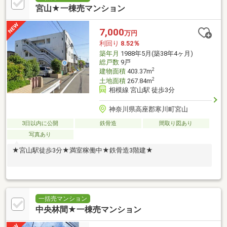
宮山★一棟売マンション
7,000
万円
利回り
8.52％
築年月
1988年5月(築38年4ヶ月)
総戸数
9戸
2
建物面積
403.37m
2
土地面積
267.84m
相模線 宮山駅 徒歩3分
神奈川県高座郡寒川町宮山
3日以内に公開
鉄骨造
間取り図あり
写真あり
★宮山駅徒歩3分★満室稼働中★鉄骨造3階建★
一括売マンション
中央林間★一棟売マンション