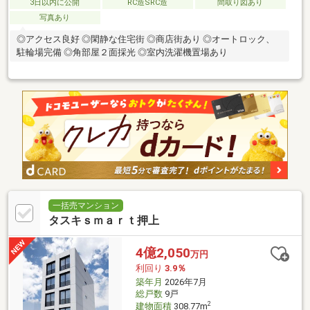
3日以内に公開
RC造SRC造
間取り図あり
写真あり
◎アクセス良好 ◎閑静な住宅街 ◎商店街あり ◎オートロック、
駐輪場完備 ◎角部屋２面採光 ◎室内洗濯機置場あり
一括売マンション
タスキｓｍａｒｔ押上
4億2,050
万円
利回り
3.9％
築年月
2026年7月
総戸数
9戸
2
建物面積
308.77m