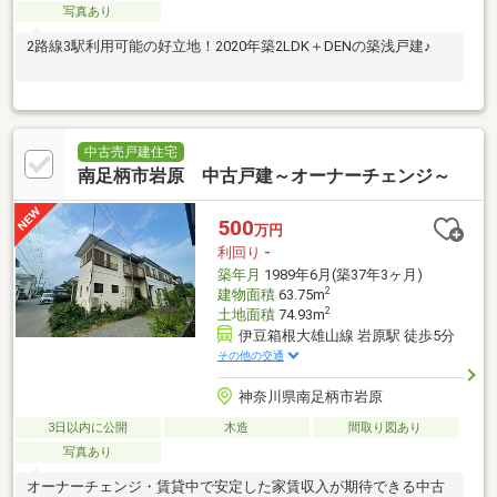
写真あり
2路線3駅利用可能の好立地！2020年築2LDK＋DENの築浅戸建♪
中古売戸建住宅
南足柄市岩原 中古戸建～オーナーチェンジ～
500
万円
利回り
-
築年月
1989年6月(築37年3ヶ月)
2
建物面積
63.75m
2
土地面積
74.93m
伊豆箱根大雄山線 岩原駅 徒歩5分
その他の交通
神奈川県南足柄市岩原
3日以内に公開
木造
間取り図あり
写真あり
オーナーチェンジ・賃貸中で安定した家賃収入が期待できる中古