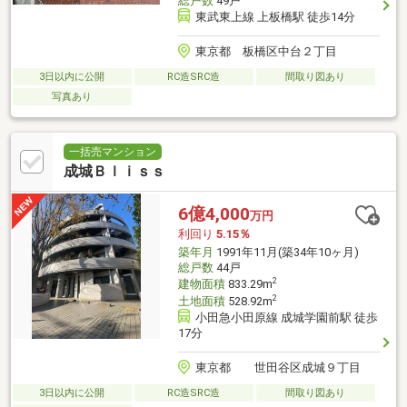
総戸数
49戸
東武東上線 上板橋駅 徒歩14分
東京都 板橋区中台２丁目
3日以内に公開
RC造SRC造
間取り図あり
写真あり
一括売マンション
成城Ｂｌｉｓｓ
6億4,000
万円
利回り
5.15％
築年月
1991年11月(築34年10ヶ月)
総戸数
44戸
2
建物面積
833.29m
2
土地面積
528.92m
小田急小田原線 成城学園前駅 徒歩
17分
東京都 世田谷区成城９丁目
3日以内に公開
RC造SRC造
間取り図あり