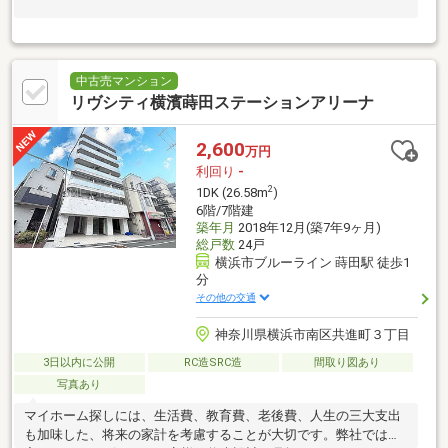
中古売マンション
リヴシティ横濱蒔田ステーションアリーナ
2,600
万円
利回り
-
2
1DK (26.58m
)
6階/7階建
築年月
2018年12月(築7年9ヶ月)
総戸数
24戸
横浜市ブルーライン 蒔田駅 徒歩1
分
その他の交通
神奈川県横浜市南区共進町３丁目
3日以内に公開
RC造SRC造
間取り図あり
写真あり
マイホーム探しには、生活費、教育費、老後費、人生の三大支出
も加味した、将来の家計を考慮することが大切です。弊社では住