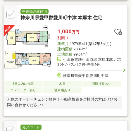
中古売戸建住宅
神奈川県愛甲郡愛川町中津 本厚木 住宅
1,000
万円
利回り
-
築年月
1979年4月(築47年5ヶ月)
2
建物面積
78.49m
2
土地面積
99.61m
小田急電鉄小田原線 本厚木駅 バス
25分/バスバス停 停歩4分
神奈川県愛甲郡愛川町中津
3日以内に公開
木造
間取り図あり
エレベーターあり
駐車場あり
人気のオーナーチェンジ物件！不動産投資をご検討の方はぜひお
問い合わせください♪
売アパート