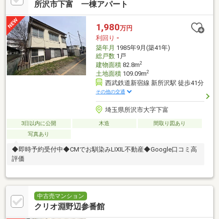
所沢市下富 一棟アパート
1,980
万円
利回り
-
築年月
1985年9月(築41年)
総戸数
1戸
2
建物面積
82.8m
2
土地面積
109.09m
西武鉄道新宿線 新所沢駅 徒歩41分
その他の交通
埼玉県所沢市大字下富
3日以内に公開
木造
間取り図あり
写真あり
◆即時予約受付中◆CMでお馴染みLIXIL不動産◆Google口コミ高
評価
中古売マンション
クリオ淵野辺参番館