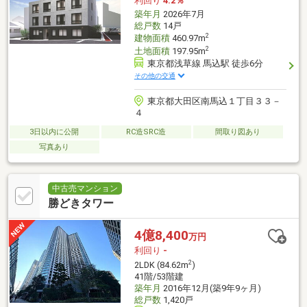
利回り
4.2％
築年月
2026年7月
総戸数
14戸
2
建物面積
460.97m
2
土地面積
197.95m
東京都浅草線 馬込駅 徒歩6分
その他の交通
東京都大田区南馬込１丁目３３－
４
3日以内に公開
RC造SRC造
間取り図あり
写真あり
中古売マンション
勝どきタワー
4億8,400
万円
利回り
-
2
2LDK (84.62m
)
41階/53階建
築年月
2016年12月(築9年9ヶ月)
総戸数
1,420戸