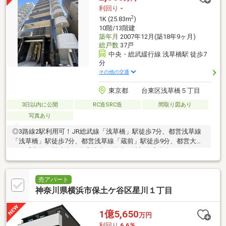
利回り
-
2
1K (25.83m
)
10階/13階建
築年月
2007年12月(築18年9ヶ月)
総戸数
37戸
中央・総武緩行線 浅草橋駅 徒歩7
分
その他の交通
東京都 台東区浅草橋５丁目
3日以内に公開
RC造SRC造
間取り図あり
写真あり
◎3路線2駅利用可！JR総武線「浅草橋」駅徒歩7分、都営浅草線
「浅草橋」駅徒歩7分、都営浅草線「蔵前」駅徒歩9分、都営大江
戸線「蔵前」駅徒歩14分◎地上13階建10階部分◎南向きバルコニ
ーに面した角住戸1K◎2面採光の洋室(約8畳)◎浴室・トイレ別◎
オートロック◎宅配ボックス◎エレベーター有～Life Information
～●マルエツプチ浅草橋三丁目店…約170m(徒歩3分)●セブンイレ
売アパート
ブン台東浅草橋3丁目店…約210m(徒歩3分)●鳥越神社前郵便局…約
神奈川県横浜市保土ケ谷区星川１丁目
170m(徒歩3分)●川又歯科医院…約210m(徒歩3分)
1億5,650
万円
利回り
6.6％