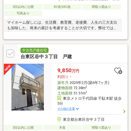
3日以内に公開
RC造SRC造
間取り図あり
写真あり
マイホーム探しには、生活費、教育費、老後費、人生の三大支出
も加味した、将来の家計を考慮することが大切です。弊社では住
宅FPアドバイザーが、お客様の将来設計を見据えたコンサルティ
ングを実施します。
中古売戸建住宅
台東区谷中３丁目 戸建
9,850
万円
利回り
-
築年月
2020年2月(築6年7ヶ月)
2
建物面積
72.38m
2
土地面積
51.51m
東京メトロ千代田線 千駄木駅 徒歩
5分
その他の交通
東京都台東区谷中３丁目
3日以内に公開
木造
間取り図あり