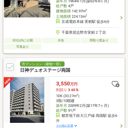
築年月
1964年1月(築62年8ヶ月)
総戸数
4戸
2
建物面積
142.97m
2
土地面積
224.13m
京成電鉄本線 実籾駅 徒歩6分
千葉県習志野市実籾２丁目
3日以内に公開
木造
間取り図あり
写真あり
売マンション（建物一部）
日神デュオステージ両国
3,550
万円
利回り
3.65％
2
1DK (30.27m
)
3階/10階建
築年月
2009年2月(築17年7ヶ月)
総戸数
91戸
都営地下鉄大江戸線 両国駅 徒歩6
分
その他の交通