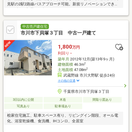
見駅の2駅2路線バスアプローチ可能。新規リノベーションできれ
いに甦るお部屋をお楽しみに。
中古売戸建住宅
市川市下貝塚３丁目 中古一戸建て
1,800
万円
利回り
-
築年月
2012年12月(築13年9ヶ月)
2
建物面積
46.3m
2
土地面積
47.08m
武蔵野線 市川大野駅 徒歩24分
その他の交通
千葉県市川市下貝塚３丁目
3日以内に公開
木造
間取り図あり
写真あり
駐車場あり
桧家住宅施工、駐車スペース有り、リビングイン階段、オール電
化、浴室乾燥機、食洗機、IHコンロ、全居室