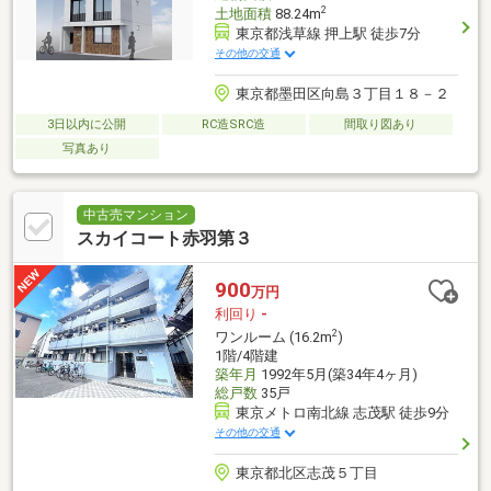
2
土地面積
88.24m
東京都浅草線 押上駅 徒歩7分
その他の交通
東京都墨田区向島３丁目１８－２
3日以内に公開
RC造SRC造
間取り図あり
写真あり
中古売マンション
スカイコート赤羽第３
900
万円
利回り
-
2
ワンルーム (16.2m
)
1階/4階建
築年月
1992年5月(築34年4ヶ月)
総戸数
35戸
東京メトロ南北線 志茂駅 徒歩9分
その他の交通
東京都北区志茂５丁目