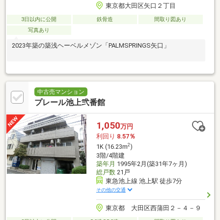
東京都大田区矢口２丁目
3日以内に公開
鉄骨造
間取り図あり
写真あり
2023年築の築浅ヘーベルメゾン「PALMSPRINGS矢口」
中古売マンション
プレール池上弐番館
1,050
万円
利回り
8.57％
2
1K (16.23m
)
3階/4階建
築年月
1995年2月(築31年7ヶ月)
総戸数
21戸
東急池上線 池上駅 徒歩7分
その他の交通
東京都 大田区西蒲田２－４－９