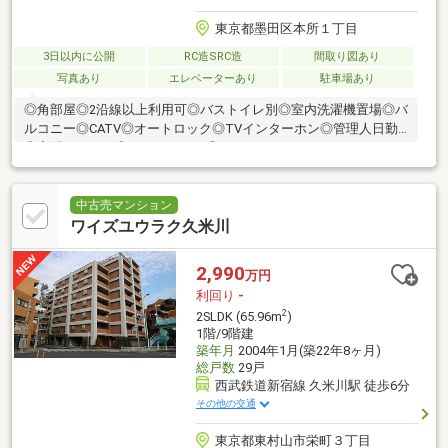
東京都墨田区本所１丁目
3日以内に公開
RC造SRC造
間取り図あり
写真あり
エレベーターあり
駐車場あり
◎角部屋◎2沿線以上利用可◎バストイレ別◎室内洗濯機置場◎バ
ルコニー◎CATV◎オートロック◎TVインターホン◎管理人日勤
◎宅配ボックス◎エレベーター◎ペット可
中古売マンション
ワイズユウラク久米川
2,990
万円
利回り
-
2
2SLDK (65.96m
)
1階/9階建
築年月
2004年1月(築22年8ヶ月)
総戸数
29戸
西武鉄道新宿線 久米川駅 徒歩6分
その他の交通
東京都東村山市栄町３丁目