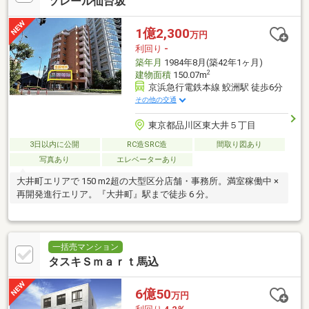
ソレール仙台坂
1億2,300
万円
利回り
-
築年月
1984年8月(築42年1ヶ月)
2
建物面積
150.07m
京浜急行電鉄本線 鮫洲駅 徒歩6分
その他の交通
東京都品川区東大井５丁目
3日以内に公開
RC造SRC造
間取り図あり
写真あり
エレベーターあり
大井町エリアで 150 m2超の大型区分店舗・事務所。満室稼働中 ×
再開発進行エリア。『大井町』駅まで徒歩 6 分。
一括売マンション
タスキＳｍａｒｔ馬込
6億50
万円