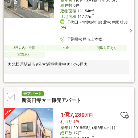
築年月
1979年3月(築47年6ヶ月)
総戸数
6戸
2
建物面積
111.54m
2
土地面積
117.77m
千代田・常磐緩行線 北松戸駅 徒歩
9分
千葉県松戸市上本郷
3日以内に公開
木造
間取り図あり
写真あり
★北松戸駅徒歩9分★満室稼働中★1K×6戸★
売アパート
新高円寺★一棟売アパート
1億7,280
万円
利回り
5％
築年月
2018年5月(築8年4ヶ月)
総戸数
12戸
2