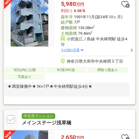
5,980
万円
利回り
6.06％
築年月
1991年11月(築34年10ヶ月)
総戸数
7戸
2
建物面積
136.08m
2
土地面積
79.46m
小田急江ノ島線 中央林間駅 徒歩4
分
その他の交通
神奈川県大和市中央林間５丁目
3日以内に公開
RC造SRC造
間取り図あり
写真あり
★満室稼働中★1K×7戸★中央林間駅徒歩4分★
中古売マンション
メインステージ浅草橋
2,650
万円