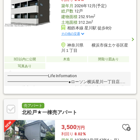
築年月
2026年12月(予定)
総戸数
12戸
2
建物面積
252.91m
2
土地面積
312.2m
相鉄本線 星川駅 徒歩8分
その他の交通
神奈川県 横浜市保土ケ谷区星
川１丁目
3日以内に公開
木造
間取り図あり
写真あり
━━━━━━━━━━Life Information
━━━━━━━━━━━━━━━●ローソン横浜星川一丁目店…約
250m（徒歩4分）●ファミリーマート松山明神台店…約400m（徒
歩5分）●そうてつローゼン星川駅前店…約720m（徒歩9分）●いな
げや横浜星川駅前店…約870m（徒歩11分）●イオン天王町ショッ
ピングセンター…約1，100m（徒歩14分）●横浜星川郵便局…約
売アパート
610m（徒歩8分）●吉田クリニック…約220m（徒歩3分）●保土ケ
北松戸★一棟売アパート
谷公園…約410m（徒歩6分）
━━━━━━━━━━━━━━━━━━━━━━━━━━━━━━━━
3,500
万円
利回り
8.02％