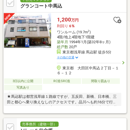
グランコート中馬込
1,200
万円
利回り
6％
2
ワンルーム (19.7m
)
4階/地上4階地下1階建
築年月
1994年1月(築32年8ヶ月)
総戸数
20戸
東京都浅草線 馬込駅 徒歩5分
その他の交通
東京都 大田区中馬込２丁目－１
６－１２
3日以内に公開
RC造SRC造
間取り図あり
写真あり
★馬込駅は都営浅草線１路線ですが、五反田、新橋、日本橋、三
田と都心へ乗り換えなしのアクセスです。品川へも約16分で行け
ます。 ★静かな住宅街が広がるエリアで比較的治安が良く落ち着
いて暮らせる街です。
売事務所（建物一部）