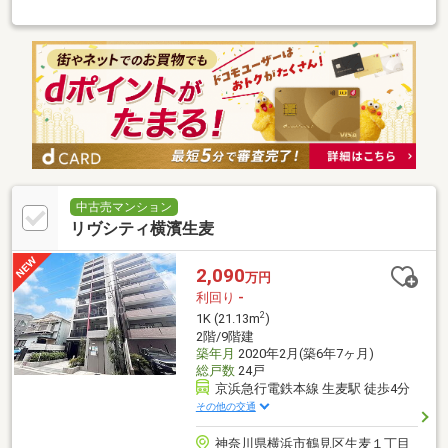
宅FPアドバイザーが、お客様の将来設計を見据えたコンサルティ
ングを実施します。
中古売マンション
リヴシティ横濱生麦
2,090
万円
利回り
-
2
1K (21.13m
)
2階/9階建
築年月
2020年2月(築6年7ヶ月)
総戸数
24戸
京浜急行電鉄本線 生麦駅 徒歩4分
その他の交通
神奈川県横浜市鶴見区生麦１丁目