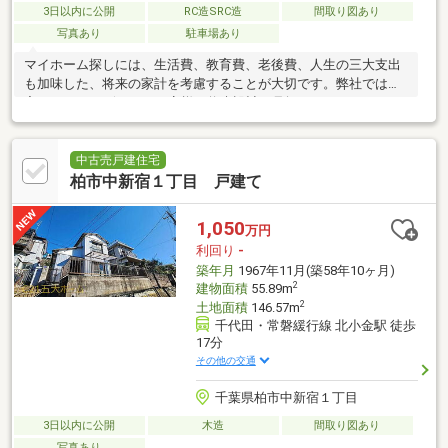
3日以内に公開
RC造SRC造
間取り図あり
写真あり
駐車場あり
マイホーム探しには、生活費、教育費、老後費、人生の三大支出
も加味した、将来の家計を考慮することが大切です。弊社では住
宅FPアドバイザーが、お客様の将来設計を見据えたコンサルティ
ングを実施します。
中古売戸建住宅
柏市中新宿１丁目 戸建て
1,050
万円
利回り
-
築年月
1967年11月(築58年10ヶ月)
2
建物面積
55.89m
2
土地面積
146.57m
千代田・常磐緩行線 北小金駅 徒歩
17分
その他の交通
千葉県柏市中新宿１丁目
3日以内に公開
木造
間取り図あり
写真あり