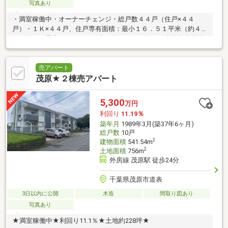
写真あり
・満室稼働中・オーナーチェンジ・総戸数４４戸（住戸×４４
戸）・１Ｋ×４４戸、住戸専有面積：最小１６．５１平米（約４．
９９坪）～最大１７．６８平米（約５．３４坪）・小田急小田原
線「成城学園前」駅バス４分「都立総合工科高校前」停徒歩３分
も利用可
売アパート
茂原★２棟売アパート
5,300
万円
利回り
11.19％
築年月
1989年3月(築37年6ヶ月)
総戸数
10戸
2
建物面積
541.54m
2
土地面積
756m
外房線 茂原駅 徒歩24分
千葉県茂原市道表
3日以内に公開
木造
間取り図あり
写真あり
★満室稼働中★利回り11.1％★土地約228坪★