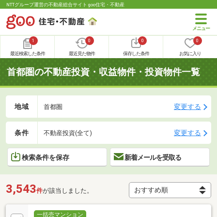
NTTグループ運営の不動産総合サイト goo住宅・不動産
1
0
0
0
最近検索した条件
最近見た物件
保存した条件
お気に入り
首都圏の不動産投資・収益物件・投資物件一覧
地域
変更する
首都圏
条件
変更する
不動産投資(全て)
検索条件を保存
新着メールを受取る
3,543
件
が該当しました。
一括売マンション