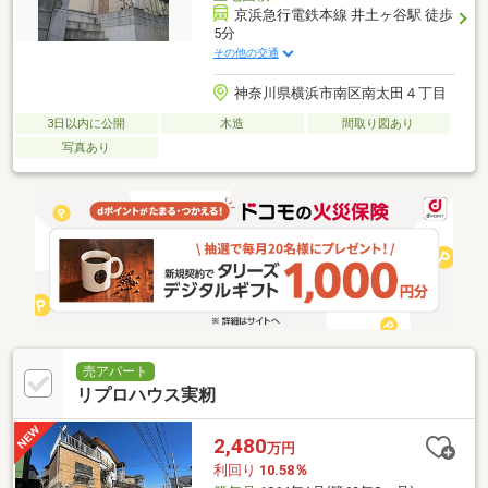
京浜急行電鉄本線 井土ヶ谷駅 徒歩
5分
その他の交通
神奈川県横浜市南区南太田４丁目
3日以内に公開
木造
間取り図あり
写真あり
売アパート
リプロハウス実籾
2,480
万円
利回り
10.58％