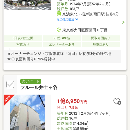
築年月
1974年7月(築52年2ヶ月)
総戸数
183戸
京浜東北・根岸線 蒲田駅 徒歩3分
その他の交通
東京都大田区西蒲田８丁目
3日以内に公開
RC造SRC造
間取り図あり
写真あり
エレベーターあり
駐車場あり
☆オーナーチェンジ・京浜東北線「蒲田」駅徒歩3分の好立地
☆◇表面利回り6.79%賃貸中
売アパート
フルール井土ヶ谷
1億6,950
万円
利回り
7.5％
築年月
2012年2月(築14年7ヶ月)
総戸数
16戸
2
建物面積
314.04m
2
土地面積
335.88m