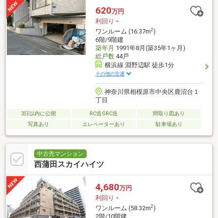
620
万円
利回り
-
2
ワンルーム (16.37m
)
6階/9階建
築年月
1991年8月(築35年1ヶ月)
総戸数
44戸
横浜線 淵野辺駅 徒歩1分
その他の交通
神奈川県相模原市中央区鹿沼台１
丁目
3日以内に公開
RC造SRC造
間取り図あり
写真あり
エレベーターあり
駐車場あり
中古売マンション
西蒲田スカイハイツ
4,680
万円
利回り
-
2
ワンルーム (58.32m
)
2階/10階建