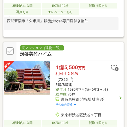
3日以内に公開
RC造SRC造
間取り図あり
写真あり
エレベーターあり
西武新宿線「久米川」駅徒歩6分×専用庭付き物件
売マンション（建物一部）
渋谷美竹ハイム
1億5,500
万円
利回り
2.94％
2
- (70.25m
)
3階/8階建
築年月
1980年7月(築46年2ヶ月)
総戸数
76戸
東急東横線 渋谷駅 徒歩7分
その他の交通
東京都渋谷区渋谷１丁目
3日以内に公開
RC造SRC造
間取り図あり