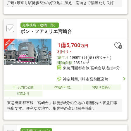
戸建♪最寄り駅徒歩5分の好立地に加え、南向きで陽当たり良好な
資産価値も魅力の一邸です♪
売事務所（建物一部）
ボン・フアミリエ宮崎台
1億5,700
万円
利回り
-
築年月
1988年3月(築38年6ヶ月)
2
建物面積
285.34m
東急田園都市線 宮崎台駅 徒歩5分
神奈川県川崎市宮前区宮崎
3日以内に公開
RC造SRC造
間取り図あり
写真あり
東急田園都市線「宮崎台」駅徒歩5分の立地の1階部分の収益用事
務所です。便利な立地で、集客率の高い1階事務所。
中古売マンション