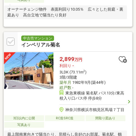
オーナーチェンジ物件 表面利回り10.05％ 広々とした前庭・裏
庭あり 高台立地で陽当たり良好
中古売マンション
インペリアル菊名
2,899
万円
利回り
-
2
3LDK (73.11m
)
3階/3階建
築年月
1982年9月(築44年)
総戸数
-
東急東横線 菊名駅 バス13分/東高
校入り口バス停 停歩8分
神奈川県横浜市鶴見区馬場７丁目
3日以内に公開
RC造SRC造
間取り図あり
写真あり
最上階南東向きで陽当たり、見晴らし良好のお部屋。菊名駅、鶴